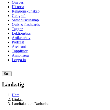
Om oss
Historia
Religionskunskap
Geografi
Samhällskunskap
Quiz & flashcards
Taggar
Lektionstips
Artikelarkiv
Podcast
Året runt
Topplistor
Annonsera
Logga in
Länkstig
Hem
Länkar
Landfakta om Barbados