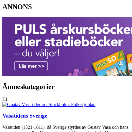
ANNONS
Ämneskategorier
Hi
Vasatidens Sverige
Vasatiden (1521-1611), då Sverige styrdes av Gustav Vasa och hans