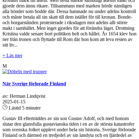
kronans mark till adeln. Men detta stärkte samtidigt adelns makt och
gjorde dem ännu rikare. Tillsammans med marken hörde nämligen
alla bönder som bodde där. Dessa hamnade nu under adelns kontroll
och måste betala all sin skatt till dem istället för till kronan. Bonde-
och borgarstånden protesterade i riksdagen mot adelns allt större
makt i samhället. Men inget gjordes för att förändra läget. Drottning
Kristina valde senare bort politiken helt och hållet. År 1654 klev hon
ner från tronen och flyttade till Rom där hon kom att leva resten av
sitt liv...
+ Läs mer
M
När Sverige förlorade Finland
av: Herman Lindqvist
2025-01-15
Lästid 5 minuter
Gustav III efterträddes av sin son Gustav Adolf, och med honom
slutar den glansfulla gustavianska tiden i en av de största katastrofer
som svenska folket upplevt under hela sin historia. Sverige förlorade
Finland och därmed en tredjedel av sin landyta och en fjärdedel av