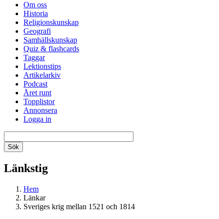
Om oss
Historia
Religionskunskap
Geografi
Samhällskunskap
Quiz & flashcards
Taggar
Lektionstips
Artikelarkiv
Podcast
Året runt
Topplistor
Annonsera
Logga in
Länkstig
Hem
Länkar
Sveriges krig mellan 1521 och 1814