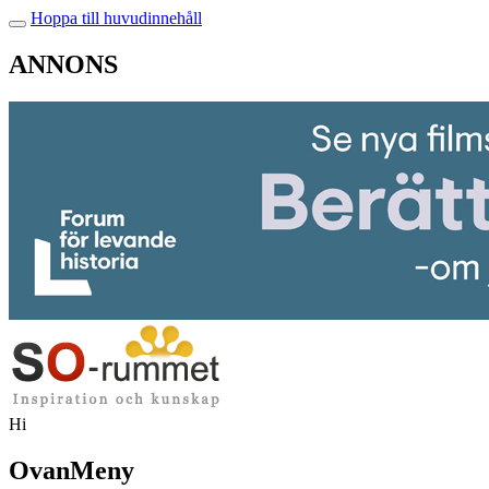
Hoppa till huvudinnehåll
ANNONS
Hi
OvanMeny