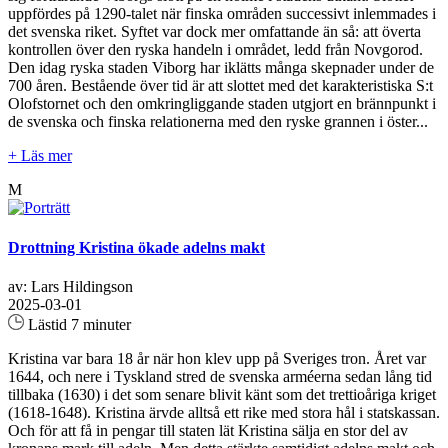
uppfördes på 1290-talet när finska områden successivt inlemmades i
det svenska riket. Syftet var dock mer omfattande än så: att överta
kontrollen över den ryska handeln i området, ledd från Novgorod.
Den idag ryska staden Viborg har iklätts många skepnader under de
700 åren. Bestående över tid är att slottet med det karakteristiska S:t
Olofstornet och den omkringliggande staden utgjort en brännpunkt i
de svenska och finska relationerna med den ryske grannen i öster...
+ Läs mer
M
Drottning Kristina ökade adelns makt
av: Lars Hildingson
2025-03-01
Lästid 7 minuter
Kristina var bara 18 år när hon klev upp på Sveriges tron. Året var
1644, och nere i Tyskland stred de svenska arméerna sedan lång tid
tillbaka (1630) i det som senare blivit känt som det trettioåriga kriget
(1618-1648). Kristina ärvde alltså ett rike med stora hål i statskassan.
Och för att få in pengar till staten lät Kristina sälja en stor del av