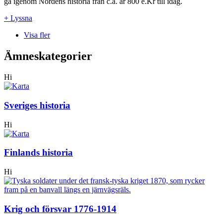
gå igenom Nordens historia från c.a. år 800 e.Kr till idag.
+ Lyssna
Visa fler
Ämneskategorier
Hi
Sveriges historia
Hi
Finlands historia
Hi
Krig och försvar 1776-1914