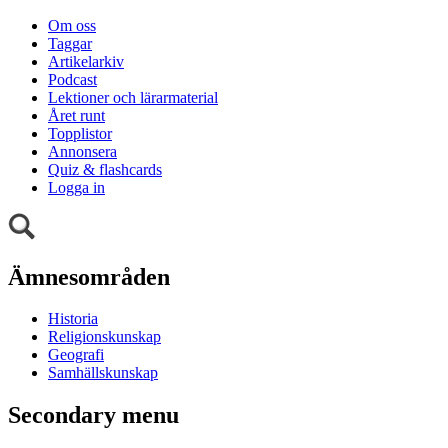
Om oss
Taggar
Artikelarkiv
Podcast
Lektioner och lärarmaterial
Året runt
Topplistor
Annonsera
Quiz & flashcards
Logga in
Ämnesområden
Historia
Religionskunskap
Geografi
Samhällskunskap
Secondary menu