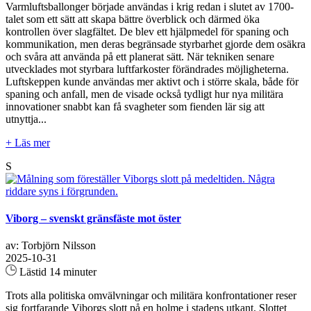
Varmluftsballonger började användas i krig redan i slutet av 1700-
talet som ett sätt att skapa bättre överblick och därmed öka
kontrollen över slagfältet. De blev ett hjälpmedel för spaning och
kommunikation, men deras begränsade styrbarhet gjorde dem osäkra
och svåra att använda på ett planerat sätt. När tekniken senare
utvecklades mot styrbara luftfarkoster förändrades möjligheterna.
Luftskeppen kunde användas mer aktivt och i större skala, både för
spaning och anfall, men de visade också tydligt hur nya militära
innovationer snabbt kan få svagheter som fienden lär sig att
utnyttja...
+ Läs mer
S
Viborg – svenskt gränsfäste mot öster
av: Torbjörn Nilsson
2025-10-31
Lästid 14 minuter
Trots alla politiska omvälvningar och militära konfrontationer reser
sig fortfarande Viborgs slott på en holme i stadens utkant. Slottet