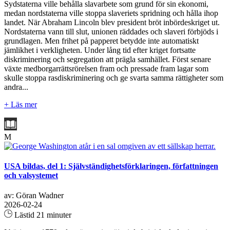
Sydstaterna ville behålla slavarbete som grund för sin ekonomi,
medan nordstaterna ville stoppa slaveriets spridning och hålla ihop
landet. När Abraham Lincoln blev president bröt inbördeskriget ut.
Nordstaterna vann till slut, unionen räddades och slaveri förbjöds i
grundlagen. Men frihet på papperet betydde inte automatiskt
jämlikhet i verkligheten. Under lång tid efter kriget fortsatte
diskriminering och segregation att prägla samhället. Först senare
växte medborgarrättsrörelsen fram och pressade fram lagar som
skulle stoppa rasdiskriminering och ge svarta samma rättigheter som
andra...
+ Läs mer
M
USA bildas, del 1: Självständighetsförklaringen, författningen
och valsystemet
av: Göran Wadner
2026-02-24
Lästid 21 minuter