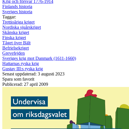
Krig och försvar 1776-1914
Finlands historia
Sveriges historia
Taggar:
Trettioåriga kriget
Nordiska sjuårskriget
Skånska kriget
Finska kriget
Tåget över Bält
Befrielsekriget
Grevefejden
Sveriges krig mot Danmark (1611-1660)
Hattarnas ryska krig
Gustav III:s ryska krig
Senast uppdaterad: 3 augusti 2023
Spara som favorit
Publicerad: 27 april 2009