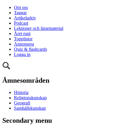
Om oss
Taggar
Artikelarkiv
Podcast
Lektioner och lärarmaterial
Året runt
Topplistor
Annonsera
Quiz & flashcards
Logga in
Ämnesområden
Historia
Religionskunskap
Geografi
Samhällskunskap
Secondary menu