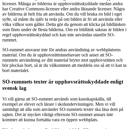
licenser. Många av bilderna är upphovsrättsskyddade medan andra
har Creative Commons-licenser eller andra liknande licenser. Några
av bilderna är helt fria att använda. Om du vill bruka en bild i eget
syfte, så måste du själv ta reda på om bilden är fri att använda eller
vilka villkor som gäller. Detta gör du genom att klicka på bildlänken
som finns under de flesta bilderna. Om en bildlänk saknas är bilden i
regel upphovsrättsskyddad och kan inte användas utanför SO-
rummet.
SO-rummet ansvarar inte för andras användning av webbplatsens
material. Om du är upphovsrättsinnehavare och anser att SO-
rummets användning av ditt material bryter mot upphovsrätten och
bör plockas bort, så är du välkommen att meddela oss så att vi kan ta
bort materialet.
SO-rummets texter är upphovsrättsskyddade enligt
svensk lag
Vi vill gärna att SO-rummet används som kunskapskälla, till
exempel av elever och lärare i skolundervisningen. Men vi vill
samtidigt att alla som använder SO-rummets texter ska läsa dem på
sajten. Det är mycket viktigt eftersom SO-rummet annars inte
kommer att kunna fortsätta vara en öppen webbplats.