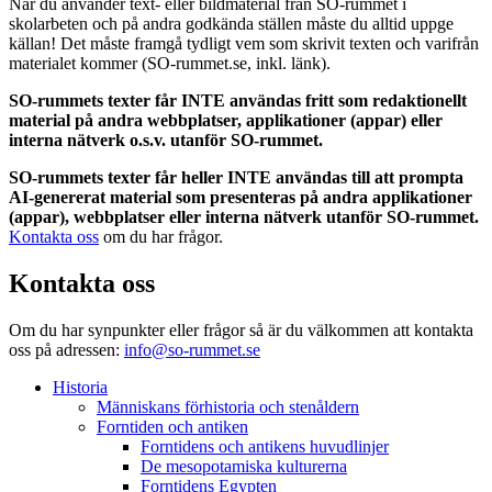
När du använder text- eller bildmaterial från SO-rummet i
skolarbeten och på andra godkända ställen måste du alltid uppge
källan! Det måste framgå tydligt vem som skrivit texten och varifrån
materialet kommer (SO-rummet.se, inkl. länk).
SO-rummets texter får INTE användas fritt som redaktionellt
material på andra webbplatser, applikationer (appar) eller
interna nätverk o.s.v. utanför SO-rummet.
SO-rummets texter får heller INTE användas till att prompta
AI-genererat material som presenteras på andra applikationer
(appar), webbplatser eller interna nätverk utanför SO-rummet.
Kontakta oss
om du har frågor.
Kontakta oss
Om du har synpunkter eller frågor så är du välkommen att kontakta
oss på adressen:
info@so-rummet.se
Historia
Människans förhistoria och stenåldern
Forntiden och antiken
Forntidens och antikens huvudlinjer
De mesopotamiska kulturerna
Forntidens Egypten