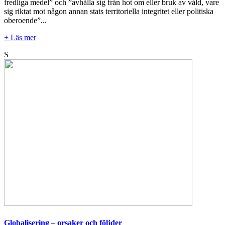
fredliga medel” och ”avhålla sig från hot om eller bruk av våld, vare
sig riktat mot någon annan stats territoriella integritet eller politiska
oberoende”...
+ Läs mer
S
Globalisering – orsaker och följder