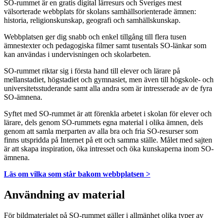
SO-rummet är en gratis digital lärresurs och Sveriges mest
välsorterade webbplats för skolans samhällsorienterade ämnen:
historia, religionskunskap, geografi och samhällskunskap.
Webbplatsen ger dig snabb och enkel tillgång till flera tusen
ämnestexter och pedagogiska filmer samt tusentals SO-länkar som
kan användas i undervisningen och skolarbeten.
SO-rummet riktar sig i första hand till elever och lärare på
mellanstadiet, högstadiet och gymnasiet, men även till högskole- och
universitetsstuderande samt alla andra som är intresserade av de fyra
SO-ämnena.
Syftet med SO-rummet är att förenkla arbetet i skolan för elever och
lärare, dels genom SO-rummets egna material i olika ämnen, dels
genom att samla merparten av alla bra och fria SO-resurser som
finns utspridda på Internet på ett och samma ställe. Målet med sajten
är att skapa inspiration, öka intresset och öka kunskaperna inom SO-
ämnena.
Läs om vilka som står bakom webbplatsen >
Användning av material
För bildmaterialet på SO-rummet gäller i allmänhet olika typer av