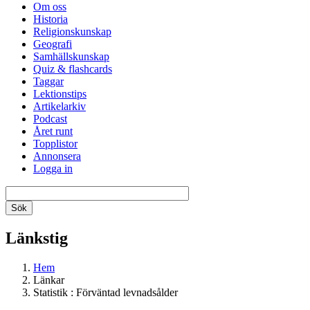
Om oss
Historia
Religionskunskap
Geografi
Samhällskunskap
Quiz & flashcards
Taggar
Lektionstips
Artikelarkiv
Podcast
Året runt
Topplistor
Annonsera
Logga in
Länkstig
Hem
Länkar
Statistik : Förväntad levnadsålder