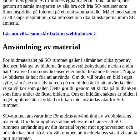
lärare, dels genom SO-rummets egna material i olika ämnen, dels
genom att samla merparten av alla bra och fria SO-resurser som
finns utspridda på Internet på ett och samma ställe. Målet med sajten
är att skapa inspiration, öka intresset och öka kunskaperna inom SO-
ämnena.
Läs om vilka som står bakom webbplatsen >
Användning av material
För bildmaterialet på SO-rummet gäller i allmänhet olika typer av
licenser. Många av bilderna är upphovsrättsskyddade medan andra
har Creative Commons-licenser eller andra liknande licenser. Några
av bilderna är helt fria att använda. Om du vill bruka en bild i eget
syfte, så måste du själv ta reda på om bilden är fri att använda eller
vilka villkor som gäller. Detta gör du genom att klicka på bildlänken
som finns under de flesta bilderna. Om en bildlänk saknas är bilden i
regel upphovsrättsskyddad och kan inte användas utanför SO-
rummet.
SO-rummet ansvarar inte för andras användning av webbplatsens
material. Om du är upphovsrättsinnehavare och anser att SO-
rummets användning av ditt material bryter mot upphovsrätten och
bör plockas bort, så är du välkommen att meddela oss så att vi kan ta
bort materialet.