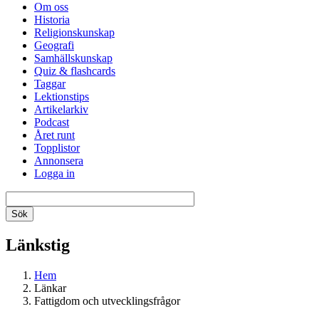
Om oss
Historia
Religionskunskap
Geografi
Samhällskunskap
Quiz & flashcards
Taggar
Lektionstips
Artikelarkiv
Podcast
Året runt
Topplistor
Annonsera
Logga in
Länkstig
Hem
Länkar
Fattigdom och utvecklingsfrågor