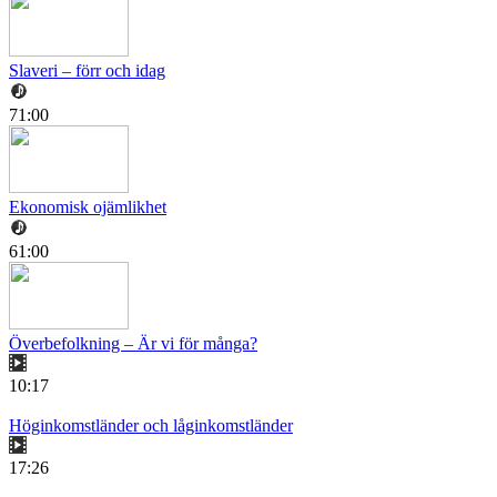
Slaveri – förr och idag
71:00
Ekonomisk ojämlikhet
61:00
Överbefolkning – Är vi för många?
10:17
Höginkomstländer och låginkomstländer
17:26