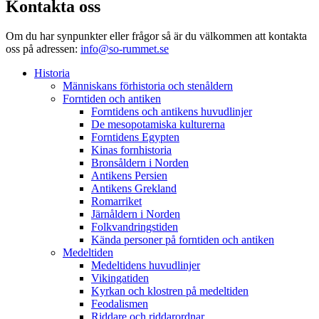
Kontakta oss
Om du har synpunkter eller frågor så är du välkommen att kontakta
oss på adressen:
info@so-rummet.se
Historia
Människans förhistoria och stenåldern
Forntiden och antiken
Forntidens och antikens huvudlinjer
De mesopotamiska kulturerna
Forntidens Egypten
Kinas fornhistoria
Bronsåldern i Norden
Antikens Persien
Antikens Grekland
Romarriket
Järnåldern i Norden
Folkvandringstiden
Kända personer på forntiden och antiken
Medeltiden
Medeltidens huvudlinjer
Vikingatiden
Kyrkan och klostren på medeltiden
Feodalismen
Riddare och riddarordnar