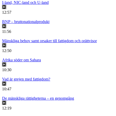
I-land, NIC-land och U-land
12:57
BNP – bruttonationalprodukt
11:56
Mänskliga behov samt orsaker till fattigdom och orättvisor
12:50
Afrika söder om Sahara
10:30
Vad är grejen med fattigdom?
10:47
De mänskliga rättigheterna – en genomgång
12:19