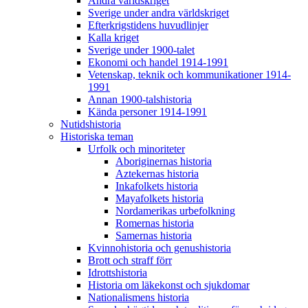
Andra världskriget
Sverige under andra världskriget
Efterkrigstidens huvudlinjer
Kalla kriget
Sverige under 1900-talet
Ekonomi och handel 1914-1991
Vetenskap, teknik och kommunikationer 1914-
1991
Annan 1900-talshistoria
Kända personer 1914-1991
Nutidshistoria
Historiska teman
Urfolk och minoriteter
Aboriginernas historia
Aztekernas historia
Inkafolkets historia
Mayafolkets historia
Nordamerikas urbefolkning
Romernas historia
Samernas historia
Kvinnohistoria och genushistoria
Brott och straff förr
Idrottshistoria
Historia om läkekonst och sjukdomar
Nationalismens historia