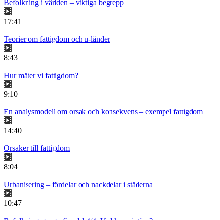
Befolkning i världen – viktiga begrepp
17:41
Teorier om fattigdom och u-länder
8:43
Hur mäter vi fattigdom?
9:10
En analysmodell om orsak och konsekvens – exempel fattigdom
14:40
Orsaker till fattigdom
8:04
Urbanisering – fördelar och nackdelar i städerna
10:47