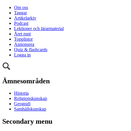
Om oss
Taggar
Artikelarkiv
Podcast
Lektioner och lärarmaterial
Året runt
Topplistor
Annonsera
Quiz & flashcards
Logga in
Ämnesområden
Historia
Religionskunskap
Geografi
Samhällskunskap
Secondary menu