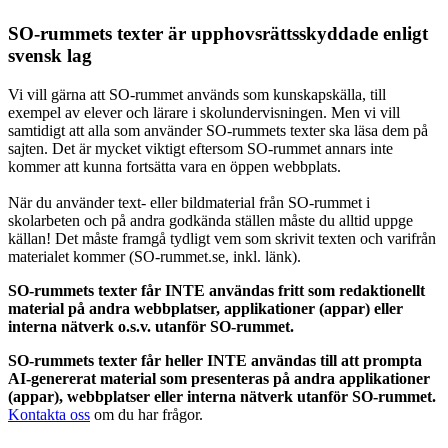
SO-rummets texter är upphovsrättsskyddade enligt
svensk lag
Vi vill gärna att SO-rummet används som kunskapskälla, till
exempel av elever och lärare i skolundervisningen. Men vi vill
samtidigt att alla som använder SO-rummets texter ska läsa dem på
sajten. Det är mycket viktigt eftersom SO-rummet annars inte
kommer att kunna fortsätta vara en öppen webbplats.
När du använder text- eller bildmaterial från SO-rummet i
skolarbeten och på andra godkända ställen måste du alltid uppge
källan! Det måste framgå tydligt vem som skrivit texten och varifrån
materialet kommer (SO-rummet.se, inkl. länk).
SO-rummets texter får INTE användas fritt som redaktionellt
material på andra webbplatser, applikationer (appar) eller
interna nätverk o.s.v. utanför SO-rummet.
SO-rummets texter får heller INTE användas till att prompta
AI-genererat material som presenteras på andra applikationer
(appar), webbplatser eller interna nätverk utanför SO-rummet.
Kontakta oss
om du har frågor.