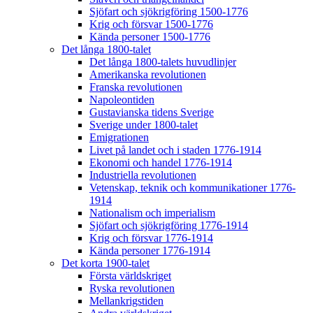
Sjöfart och sjökrigföring 1500-1776
Krig och försvar 1500-1776
Kända personer 1500-1776
Det långa 1800-talet
Det långa 1800-talets huvudlinjer
Amerikanska revolutionen
Franska revolutionen
Napoleontiden
Gustavianska tidens Sverige
Sverige under 1800-talet
Emigrationen
Livet på landet och i staden 1776-1914
Ekonomi och handel 1776-1914
Industriella revolutionen
Vetenskap, teknik och kommunikationer 1776-
1914
Nationalism och imperialism
Sjöfart och sjökrigföring 1776-1914
Krig och försvar 1776-1914
Kända personer 1776-1914
Det korta 1900-talet
Första världskriget
Ryska revolutionen
Mellankrigstiden