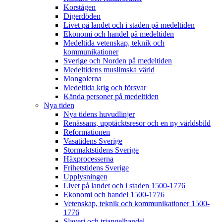
Korstågen
Digerdöden
Livet på landet och i staden på medeltiden
Ekonomi och handel på medeltiden
Medeltida vetenskap, teknik och
kommunikationer
Sverige och Norden på medeltiden
Medeltidens muslimska värld
Mongolerna
Medeltida krig och försvar
Kända personer på medeltiden
Nya tiden
Nya tidens huvudlinjer
Renässans, upptäcktsresor och en ny världsbild
Reformationen
Vasatidens Sverige
Stormaktstidens Sverige
Häxprocesserna
Frihetstidens Sverige
Upplysningen
Livet på landet och i staden 1500-1776
Ekonomi och handel 1500-1776
Vetenskap, teknik och kommunikationer 1500-
1776
Slaveri och triangelhandel