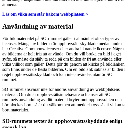
ämnena.
Läs om vilka som står bakom webbplatsen >
Användning av material
För bildmaterialet på SO-rummet gäller i allmänhet olika typer av
licenser. Många av bilderna är upphovsrättsskyddade medan andra
har Creative Commons-licenser eller andra liknande licenser. Några
av bilderna är helt fria att använda. Om du vill bruka en bild i eget
syfte, så måste du själv ta reda på om bilden är fri att använda eller
vilka villkor som gäller. Detta gör du genom att klicka på bildlänken
som finns under de flesta bilderna. Om en bildlänk saknas är bilden i
regel upphovsrättsskyddad och kan inte användas utanför SO-
rummet.
SO-rummet ansvarar inte för andras användning av webbplatsens
material. Om du är upphovsrättsinnehavare och anser att SO-
rummets användning av ditt material bryter mot upphovsrätten och
bör plockas bort, så är du välkommen att meddela oss så att vi kan ta
bort materialet.
SO-rummets texter är upphovsrättsskyddade enligt
svensk lag