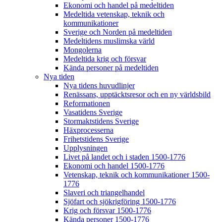
Ekonomi och handel på medeltiden
Medeltida vetenskap, teknik och
kommunikationer
Sverige och Norden på medeltiden
Medeltidens muslimska värld
Mongolerna
Medeltida krig och försvar
Kända personer på medeltiden
Nya tiden
Nya tidens huvudlinjer
Renässans, upptäcktsresor och en ny världsbild
Reformationen
Vasatidens Sverige
Stormaktstidens Sverige
Häxprocesserna
Frihetstidens Sverige
Upplysningen
Livet på landet och i staden 1500-1776
Ekonomi och handel 1500-1776
Vetenskap, teknik och kommunikationer 1500-
1776
Slaveri och triangelhandel
Sjöfart och sjökrigföring 1500-1776
Krig och försvar 1500-1776
Kända personer 1500-1776