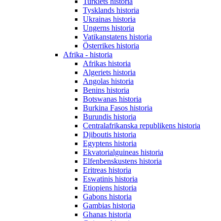
Turkiets historia
Tysklands historia
Ukrainas historia
Ungerns historia
Vatikanstatens historia
Österrikes historia
Afrika - historia
Afrikas historia
Algeriets historia
Angolas historia
Benins historia
Botswanas historia
Burkina Fasos historia
Burundis historia
Centralafrikanska republikens historia
Djiboutis historia
Egyptens historia
Ekvatorialguineas historia
Elfenbenskustens historia
Eritreas historia
Eswatinis historia
Etiopiens historia
Gabons historia
Gambias historia
Ghanas historia