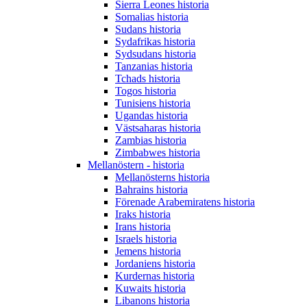
Sierra Leones historia
Somalias historia
Sudans historia
Sydafrikas historia
Sydsudans historia
Tanzanias historia
Tchads historia
Togos historia
Tunisiens historia
Ugandas historia
Västsaharas historia
Zambias historia
Zimbabwes historia
Mellanöstern - historia
Mellanösterns historia
Bahrains historia
Förenade Arabemiratens historia
Iraks historia
Irans historia
Israels historia
Jemens historia
Jordaniens historia
Kurdernas historia
Kuwaits historia
Libanons historia