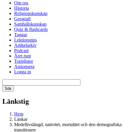
Om oss
Historia
Religionskunskap
Geografi
Samhällskunskap
Quiz & flashcards
Taggar
Lektionstips
Artikelarkiv
Podcast
Året runt
Topplistor
Annonsera
Logga in
Länkstig
Hem
Länkar
Medellivslängd, nativitet, mortalitet och den demografiska
transitionen