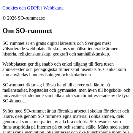
Cookies och GDPR
|
Webbkarta
© 2026 SO-rummet.se
Om SO-rummet
SO-rummet är en gratis digital lärresurs och Sveriges mest
välsorterade webbplats för skolans samhällsorienterade ämnen:
historia, religionskunskap, geografi och samhällskunskap.
Webbplatsen ger dig snabb och enkel tillgång till flera tusen
ämnestexter och pedagogiska filmer samt tusentals SO-länkar som
kan användas i undervisningen och skolarbeten.
SO-rummet riktar sig i första hand till elever och lärare på
mellanstadiet, högstadiet och gymnasiet, men även till högskole- och
universitetsstuderande samt alla andra som är intresserade av de fyra
SO-ämnena.
Syftet med SO-rummet är att förenkla arbetet i skolan för elever och
lärare, dels genom SO-rummets egna material i olika ämnen, dels
genom att samla merparten av alla bra och fria SO-resurser som
finns utspridda på Internet på ett och samma ställe. Målet med sajten
är att skapa inspiration, öka intresset och öka kunskaperna inom SO-