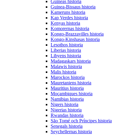
Guineas historia
Guinea-Bissaus historia
Kameruns historia
Kap Verdes historia
Kenyas historia
Komorernas historia
Kongo-Brazzavilles historia
Kongo-Kinshasas historia
Lesothos historia
Liberias historia
Libyens historia
Madagaskars historia
Malawis historia
Malis historia
Marockos historia
Mauretaniens historia
Mauritius historia
Moçambiques historia
Namibias historia
Nigers historia
Nigerias historia
Rwandas historia
São Tomé och Príncipes historia
Senegals historia
Seychellernas historia