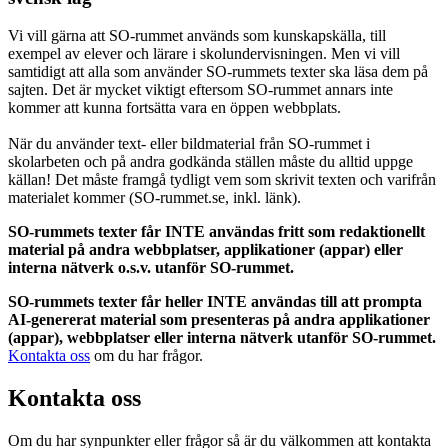
Vi vill gärna att SO-rummet används som kunskapskälla, till
exempel av elever och lärare i skolundervisningen. Men vi vill
samtidigt att alla som använder SO-rummets texter ska läsa dem på
sajten. Det är mycket viktigt eftersom SO-rummet annars inte
kommer att kunna fortsätta vara en öppen webbplats.
När du använder text- eller bildmaterial från SO-rummet i
skolarbeten och på andra godkända ställen måste du alltid uppge
källan! Det måste framgå tydligt vem som skrivit texten och varifrån
materialet kommer (SO-rummet.se, inkl. länk).
SO-rummets texter får INTE användas fritt som redaktionellt
material på andra webbplatser, applikationer (appar) eller
interna nätverk o.s.v. utanför SO-rummet.
SO-rummets texter får heller INTE användas till att prompta
AI-genererat material som presenteras på andra applikationer
(appar), webbplatser eller interna nätverk utanför SO-rummet.
Kontakta oss
om du har frågor.
Kontakta oss
Om du har synpunkter eller frågor så är du välkommen att kontakta