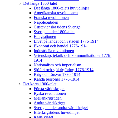
Det långa 1800-talet
Det långa 1800-talets huvudlinjer
Amerikanska revolutionen
Franska revolutionen
Napoleontiden
Gustavianska tidens Sverige
Sverige under 1800-talet
Emigrationen
Livet på landet och i staden 1776-1914
Ekonomi och handel 1776-1914
Industriella revolutionen
Vetenskap, teknik och kommunikationer 1776-
1914
Nationalism och imperialism
Sjöfart och sjökrigföring 1776-1914
Krig och försvar 1776-1914
Kända personer 1776-1914
Det korta 1900-talet
Första världskriget
Ryska revolutionen
Mellankrigstiden
Andra världskriget
Sverige under andra världskriget
Efterkrigstidens huvudlinjer
Kalla kriget