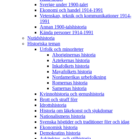
Sverige under 1900-talet
Ekonomi och handel 1914-1991
Vetenskap, teknik och kommunikationer 1914-
1991
Annan 1900-talshistoria
Kända personer 1914-1991
Nutidshistoria
Historiska teman
Urfolk och minoriteter
Aboriginernas historia
Aztekernas historia
Inkafolkets historia
Mayafolkets historia
Nordamerikas urbefolkning
Romernas historia
Samernas historia
Kvinnohistoria och genushistoria
Brott och straff förr
Idrottshistoria
Historia om läkekonst och sjukdomar
Nationalismens historia
Svenska högtider och traditioner förr och idag
Ekonomisk historia
Demokratins historia
Arkitektur- och stilhistoria