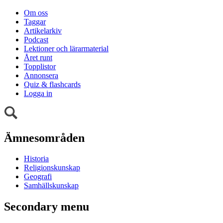
Om oss
Taggar
Artikelarkiv
Podcast
Lektioner och lärarmaterial
Året runt
Topplistor
Annonsera
Quiz & flashcards
Logga in
Ämnesområden
Historia
Religionskunskap
Geografi
Samhällskunskap
Secondary menu