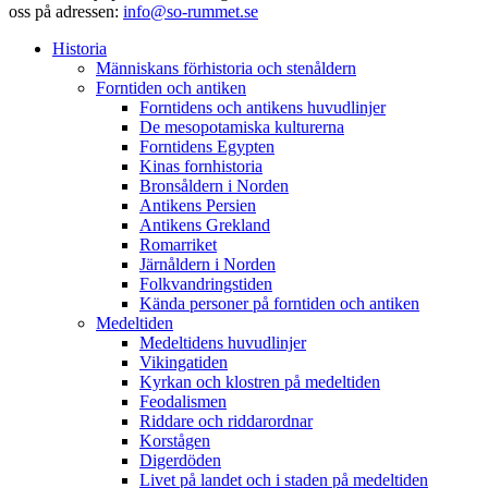
oss på adressen:
info@so-rummet.se
Historia
Människans förhistoria och stenåldern
Forntiden och antiken
Forntidens och antikens huvudlinjer
De mesopotamiska kulturerna
Forntidens Egypten
Kinas fornhistoria
Bronsåldern i Norden
Antikens Persien
Antikens Grekland
Romarriket
Järnåldern i Norden
Folkvandringstiden
Kända personer på forntiden och antiken
Medeltiden
Medeltidens huvudlinjer
Vikingatiden
Kyrkan och klostren på medeltiden
Feodalismen
Riddare och riddarordnar
Korstågen
Digerdöden
Livet på landet och i staden på medeltiden