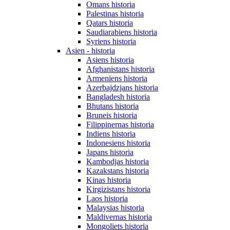
Omans historia
Palestinas historia
Qatars historia
Saudiarabiens historia
Syriens historia
Asien - historia
Asiens historia
Afghanistans historia
Armeniens historia
Azerbajdzjans historia
Bangladesh historia
Bhutans historia
Bruneis historia
Filippinernas historia
Indiens historia
Indonesiens historia
Japans historia
Kambodjas historia
Kazakstans historia
Kinas historia
Kirgizistans historia
Laos historia
Malaysias historia
Maldivernas historia
Mongoliets historia