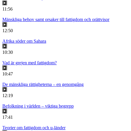
11:56
Mänskliga behov samt orsaker till fattigdom och orättvisor
12:50
Afrika söder om Sahara
10:30
Vad är grejen med fattigdom?
10:47
De mänskliga rättigheterna – en genomgång
12:19
Befolkning i världen – viktiga begrepp
17:41
Teorier om fattigdom och u-länder