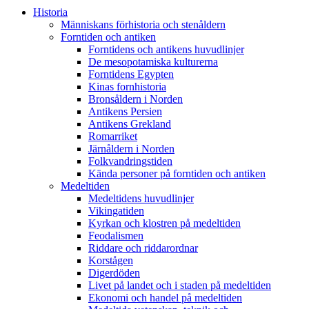
Historia
Människans förhistoria och stenåldern
Forntiden och antiken
Forntidens och antikens huvudlinjer
De mesopotamiska kulturerna
Forntidens Egypten
Kinas fornhistoria
Bronsåldern i Norden
Antikens Persien
Antikens Grekland
Romarriket
Järnåldern i Norden
Folkvandringstiden
Kända personer på forntiden och antiken
Medeltiden
Medeltidens huvudlinjer
Vikingatiden
Kyrkan och klostren på medeltiden
Feodalismen
Riddare och riddarordnar
Korstågen
Digerdöden
Livet på landet och i staden på medeltiden
Ekonomi och handel på medeltiden