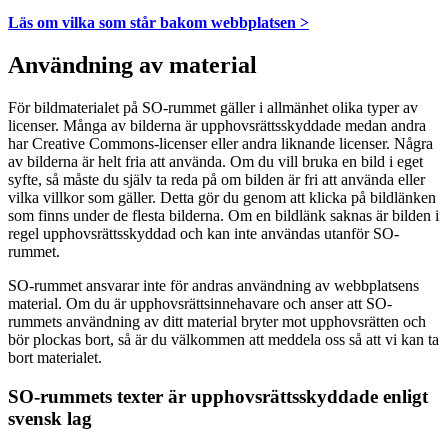
Läs om vilka som står bakom webbplatsen >
Användning av material
För bildmaterialet på SO-rummet gäller i allmänhet olika typer av
licenser. Många av bilderna är upphovsrättsskyddade medan andra
har Creative Commons-licenser eller andra liknande licenser. Några
av bilderna är helt fria att använda. Om du vill bruka en bild i eget
syfte, så måste du själv ta reda på om bilden är fri att använda eller
vilka villkor som gäller. Detta gör du genom att klicka på bildlänken
som finns under de flesta bilderna. Om en bildlänk saknas är bilden i
regel upphovsrättsskyddad och kan inte användas utanför SO-
rummet.
SO-rummet ansvarar inte för andras användning av webbplatsens
material. Om du är upphovsrättsinnehavare och anser att SO-
rummets användning av ditt material bryter mot upphovsrätten och
bör plockas bort, så är du välkommen att meddela oss så att vi kan ta
bort materialet.
SO-rummets texter är upphovsrättsskyddade enligt
svensk lag