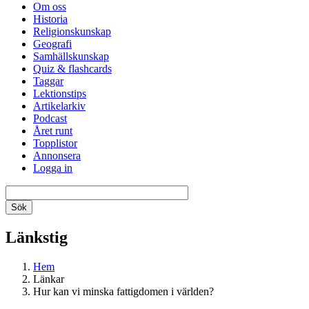
Om oss
Historia
Religionskunskap
Geografi
Samhällskunskap
Quiz & flashcards
Taggar
Lektionstips
Artikelarkiv
Podcast
Året runt
Topplistor
Annonsera
Logga in
Länkstig
Hem
Länkar
Hur kan vi minska fattigdomen i världen?