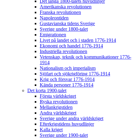
Det långa 1800-talets huvudlinjer
Amerikanska revolutionen
Franska revolutionen
Napoleontiden
Gustavianska tidens Sverige
Sverige under 1800-talet
Emigrationen
Livet på landet och i staden 1776-1914
Ekonomi och handel 1776-1914
Industriella revolutionen
Vetenskap, teknik och kommunikationer 1776-
1914
Nationalism och imperialism
Sjöfart och sjökrigföring 1776-1914
Krig och försvar 1776-1914
Kända personer 1776-1914
Det korta 1900-talet
Första världskriget
Ryska revolutionen
Mellankrigstiden
Andra världskriget
Sverige under andra världskriget
Efterkrigstidens huvudlinjer
Kalla kriget
Sverige under 1900-talet