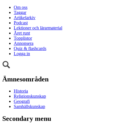
Om oss
Taggar
Artikelarkiv
Podcast
Lektioner och lärarmaterial
Året runt
Topplistor
Annonsera
Quiz & flashcards
Logga in
Ämnesområden
Historia
Religionskunskap
Geografi
Samhällskunskap
Secondary menu