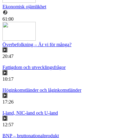
Ekonomisk ojämlikhet
61:00
Överbefolkning – Är vi för många?
20:47
Fattigdom och utvecklingsfrågor
10:17
Höginkomstländer och låginkomstländer
17:26
I-land, NIC-land och U-land
12:57
BNP – bruttonationalprodukt