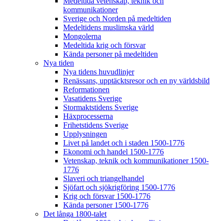
Medeltida vetenskap, teknik och
kommunikationer
Sverige och Norden på medeltiden
Medeltidens muslimska värld
Mongolerna
Medeltida krig och försvar
Kända personer på medeltiden
Nya tiden
Nya tidens huvudlinjer
Renässans, upptäcktsresor och en ny världsbild
Reformationen
Vasatidens Sverige
Stormaktstidens Sverige
Häxprocesserna
Frihetstidens Sverige
Upplysningen
Livet på landet och i staden 1500-1776
Ekonomi och handel 1500-1776
Vetenskap, teknik och kommunikationer 1500-
1776
Slaveri och triangelhandel
Sjöfart och sjökrigföring 1500-1776
Krig och försvar 1500-1776
Kända personer 1500-1776
Det långa 1800-talet