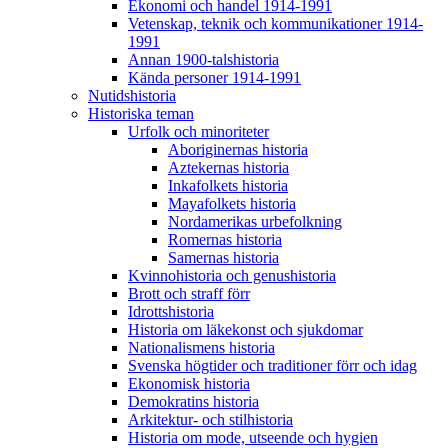
Ekonomi och handel 1914-1991
Vetenskap, teknik och kommunikationer 1914-
1991
Annan 1900-talshistoria
Kända personer 1914-1991
Nutidshistoria
Historiska teman
Urfolk och minoriteter
Aboriginernas historia
Aztekernas historia
Inkafolkets historia
Mayafolkets historia
Nordamerikas urbefolkning
Romernas historia
Samernas historia
Kvinnohistoria och genushistoria
Brott och straff förr
Idrottshistoria
Historia om läkekonst och sjukdomar
Nationalismens historia
Svenska högtider och traditioner förr och idag
Ekonomisk historia
Demokratins historia
Arkitektur- och stilhistoria
Historia om mode, utseende och hygien