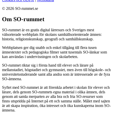
© 2026 SO-rummet.se
Om SO-rummet
SO-rummet är en gratis digital lärresurs och Sveriges mest
välsorterade webbplats för skolans samhällsorienterade ämnen:
historia, religionskunskap, geografi och samhällskunskap.
Webbplatsen ger dig snabb och enkel tillgång till flera tusen
ämnestexter och pedagogiska filmer samt tusentals SO-länkar som
kan användas i undervisningen och skolarbeten.
SO-rummet riktar sig i första hand till elever och lärare på
mellanstadiet, högstadiet och gymnasiet, men även till högskole- och
universitetsstuderande samt alla andra som är intresserade av de fyra
SO-ämnena.
Syftet med SO-rummet är att förenkla arbetet i skolan för elever och
lärare, dels genom SO-rummets egna material i olika ämnen, dels
genom att samla merparten av alla bra och fria SO-resurser som
finns utspridda på Internet på ett och samma ställe. Målet med sajten
är att skapa inspiration, öka intresset och öka kunskaperna inom SO-
ämnena.