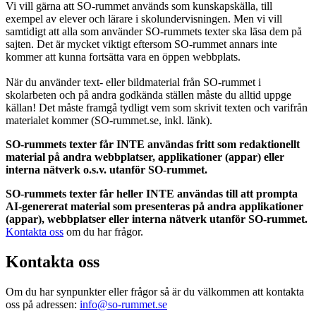
Vi vill gärna att SO-rummet används som kunskapskälla, till
exempel av elever och lärare i skolundervisningen. Men vi vill
samtidigt att alla som använder SO-rummets texter ska läsa dem på
sajten. Det är mycket viktigt eftersom SO-rummet annars inte
kommer att kunna fortsätta vara en öppen webbplats.
När du använder text- eller bildmaterial från SO-rummet i
skolarbeten och på andra godkända ställen måste du alltid uppge
källan! Det måste framgå tydligt vem som skrivit texten och varifrån
materialet kommer (SO-rummet.se, inkl. länk).
SO-rummets texter får INTE användas fritt som redaktionellt
material på andra webbplatser, applikationer (appar) eller
interna nätverk o.s.v. utanför SO-rummet.
SO-rummets texter får heller INTE användas till att prompta
AI-genererat material som presenteras på andra applikationer
(appar), webbplatser eller interna nätverk utanför SO-rummet.
Kontakta oss
om du har frågor.
Kontakta oss
Om du har synpunkter eller frågor så är du välkommen att kontakta
oss på adressen:
info@so-rummet.se