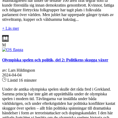
Mänskligheten har under de senaste 100 åren firat segrar som få
kunde föreställa sig innan demokratins genombrott. Kvinnor, fattiga
och tidigare förtryckta folkgrupper har tagit plats i folkvalda
parlament över världen. Men jublet har upprepade gånger tystats av
stöveltramp, kupper och våldsamma bakslag...
+ Läs mer
M
Olympiska spelen och politik, del 2: Politikens skugga växer
av: Lars Hildingson
2024-04-04
Lästid 16 minuter
Under de antika olympiska spelen skulle det råda fred i Grekland.
Samma princip har inte gått att upprätthålla under de olympiska
spelen i modern tid. Tävlingarna var inställda under båda
världskrigen, och under efterkrigstiden har politiska konflikter kastat
skuggor över spelen – allt från politiska spänningar till dramatiska
händelser i form av terroristattacker och dopingskandaler. I den här
artikeln fortsätter vi berätta om de olympiska spelens historia och