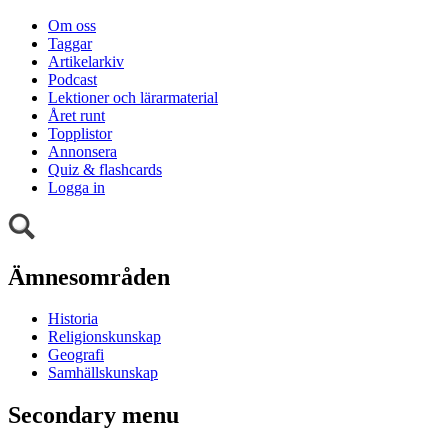
Om oss
Taggar
Artikelarkiv
Podcast
Lektioner och lärarmaterial
Året runt
Topplistor
Annonsera
Quiz & flashcards
Logga in
Ämnesområden
Historia
Religionskunskap
Geografi
Samhällskunskap
Secondary menu