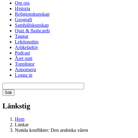
Om oss
Historia
Religionskunskap
Geografi
Samhällskunskap
Quiz & flashcards
Taggar
Lektionstips
Artikelarkiv
Podcast
Året runt
Topplistor
Annonsera
Logga in
Länkstig
Hem
Länkar
Nutida konflikter: Den arabiska våren