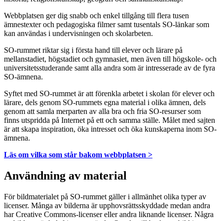
Webbplatsen ger dig snabb och enkel tillgång till flera tusen
ämnestexter och pedagogiska filmer samt tusentals SO-länkar som
kan användas i undervisningen och skolarbeten.
SO-rummet riktar sig i första hand till elever och lärare på
mellanstadiet, högstadiet och gymnasiet, men även till högskole- och
universitetsstuderande samt alla andra som är intresserade av de fyra
SO-ämnena.
Syftet med SO-rummet är att förenkla arbetet i skolan för elever och
lärare, dels genom SO-rummets egna material i olika ämnen, dels
genom att samla merparten av alla bra och fria SO-resurser som
finns utspridda på Internet på ett och samma ställe. Målet med sajten
är att skapa inspiration, öka intresset och öka kunskaperna inom SO-
ämnena.
Läs om vilka som står bakom webbplatsen >
Användning av material
För bildmaterialet på SO-rummet gäller i allmänhet olika typer av
licenser. Många av bilderna är upphovsrättsskyddade medan andra
har Creative Commons-licenser eller andra liknande licenser. Några