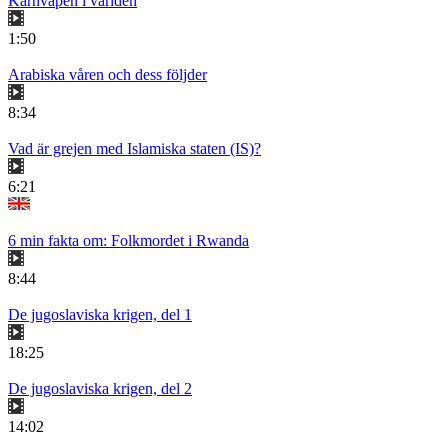
Kärnvapen i världen
1:50
Arabiska våren och dess följder
8:34
Vad är grejen med Islamiska staten (IS)?
6:21
6 min fakta om: Folkmordet i Rwanda
8:44
De jugoslaviska krigen, del 1
18:25
De jugoslaviska krigen, del 2
14:02