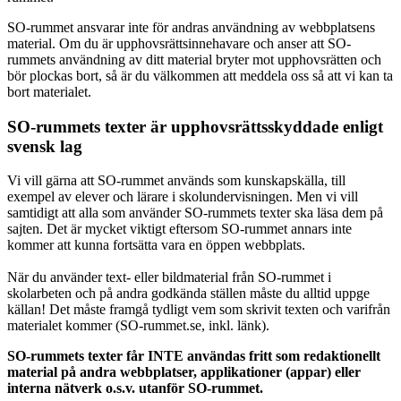
SO-rummet ansvarar inte för andras användning av webbplatsens
material. Om du är upphovsrättsinnehavare och anser att SO-
rummets användning av ditt material bryter mot upphovsrätten och
bör plockas bort, så är du välkommen att meddela oss så att vi kan ta
bort materialet.
SO-rummets texter är upphovsrättsskyddade enligt
svensk lag
Vi vill gärna att SO-rummet används som kunskapskälla, till
exempel av elever och lärare i skolundervisningen. Men vi vill
samtidigt att alla som använder SO-rummets texter ska läsa dem på
sajten. Det är mycket viktigt eftersom SO-rummet annars inte
kommer att kunna fortsätta vara en öppen webbplats.
När du använder text- eller bildmaterial från SO-rummet i
skolarbeten och på andra godkända ställen måste du alltid uppge
källan! Det måste framgå tydligt vem som skrivit texten och varifrån
materialet kommer (SO-rummet.se, inkl. länk).
SO-rummets texter får INTE användas fritt som redaktionellt
material på andra webbplatser, applikationer (appar) eller
interna nätverk o.s.v. utanför SO-rummet.