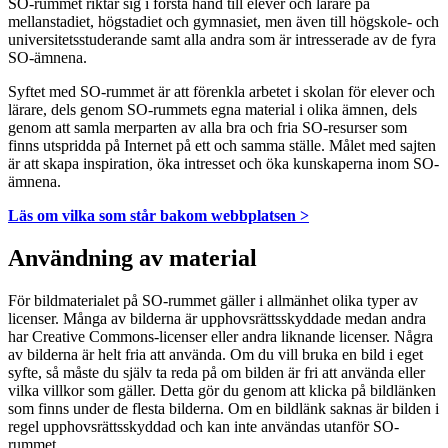
SO-rummet riktar sig i första hand till elever och lärare på
mellanstadiet, högstadiet och gymnasiet, men även till högskole- och
universitetsstuderande samt alla andra som är intresserade av de fyra
SO-ämnena.
Syftet med SO-rummet är att förenkla arbetet i skolan för elever och
lärare, dels genom SO-rummets egna material i olika ämnen, dels
genom att samla merparten av alla bra och fria SO-resurser som
finns utspridda på Internet på ett och samma ställe. Målet med sajten
är att skapa inspiration, öka intresset och öka kunskaperna inom SO-
ämnena.
Läs om vilka som står bakom webbplatsen >
Användning av material
För bildmaterialet på SO-rummet gäller i allmänhet olika typer av
licenser. Många av bilderna är upphovsrättsskyddade medan andra
har Creative Commons-licenser eller andra liknande licenser. Några
av bilderna är helt fria att använda. Om du vill bruka en bild i eget
syfte, så måste du själv ta reda på om bilden är fri att använda eller
vilka villkor som gäller. Detta gör du genom att klicka på bildlänken
som finns under de flesta bilderna. Om en bildlänk saknas är bilden i
regel upphovsrättsskyddad och kan inte användas utanför SO-
rummet.