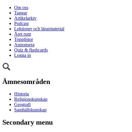
Om oss
Taggar
Artikelarkiv
Podcast
Lektioner och lärarmaterial
Året runt
Topplistor
Annonsera
Quiz & flashcards
Logga in
Ämnesområden
Historia
Religionskunskap
Geografi
Samhällskunskap
Secondary menu