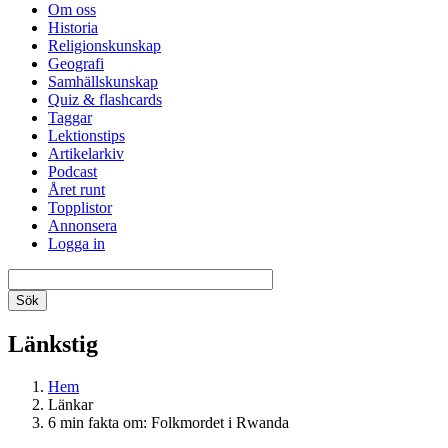
Om oss
Historia
Religionskunskap
Geografi
Samhällskunskap
Quiz & flashcards
Taggar
Lektionstips
Artikelarkiv
Podcast
Året runt
Topplistor
Annonsera
Logga in
Länkstig
Hem
Länkar
6 min fakta om: Folkmordet i Rwanda