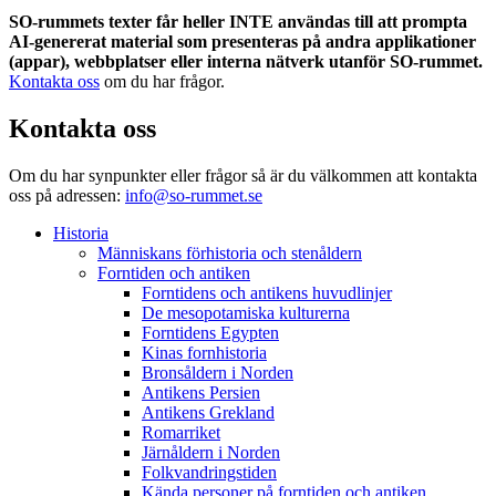
SO-rummets texter får heller INTE användas till att prompta
AI-genererat material som presenteras på andra applikationer
(appar), webbplatser eller interna nätverk utanför SO-rummet.
Kontakta oss
om du har frågor.
Kontakta oss
Om du har synpunkter eller frågor så är du välkommen att kontakta
oss på adressen:
info@so-rummet.se
Historia
Människans förhistoria och stenåldern
Forntiden och antiken
Forntidens och antikens huvudlinjer
De mesopotamiska kulturerna
Forntidens Egypten
Kinas fornhistoria
Bronsåldern i Norden
Antikens Persien
Antikens Grekland
Romarriket
Järnåldern i Norden
Folkvandringstiden
Kända personer på forntiden och antiken