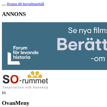
Hoppa till huvudinnehåll
ANNONS
Hi
OvanMeny