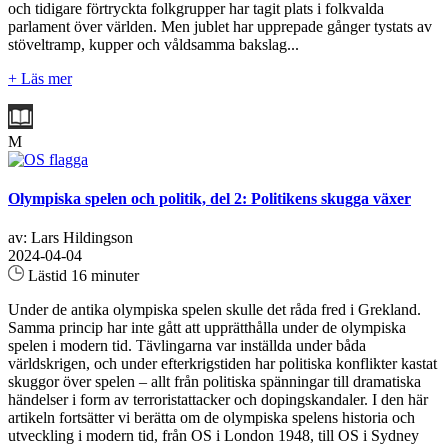
och tidigare förtryckta folkgrupper har tagit plats i folkvalda
parlament över världen. Men jublet har upprepade gånger tystats av
stöveltramp, kupper och våldsamma bakslag...
+ Läs mer
M
Olympiska spelen och politik, del 2: Politikens skugga växer
av: Lars Hildingson
2024-04-04
Lästid 16 minuter
Under de antika olympiska spelen skulle det råda fred i Grekland.
Samma princip har inte gått att upprätthålla under de olympiska
spelen i modern tid. Tävlingarna var inställda under båda
världskrigen, och under efterkrigstiden har politiska konflikter kastat
skuggor över spelen – allt från politiska spänningar till dramatiska
händelser i form av terroristattacker och dopingskandaler. I den här
artikeln fortsätter vi berätta om de olympiska spelens historia och
utveckling i modern tid, från OS i London 1948, till OS i Sydney