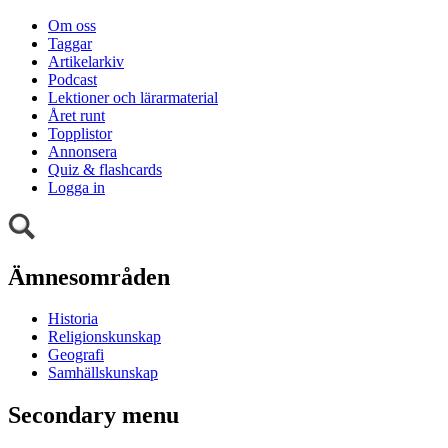
Om oss
Taggar
Artikelarkiv
Podcast
Lektioner och lärarmaterial
Året runt
Topplistor
Annonsera
Quiz & flashcards
Logga in
Ämnesområden
Historia
Religionskunskap
Geografi
Samhällskunskap
Secondary menu