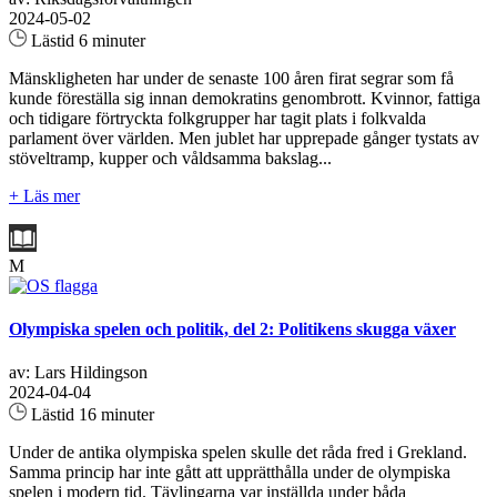
2024-05-02
Lästid 6 minuter
Mänskligheten har under de senaste 100 åren firat segrar som få
kunde föreställa sig innan demokratins genombrott. Kvinnor, fattiga
och tidigare förtryckta folkgrupper har tagit plats i folkvalda
parlament över världen. Men jublet har upprepade gånger tystats av
stöveltramp, kupper och våldsamma bakslag...
+ Läs mer
M
Olympiska spelen och politik, del 2: Politikens skugga växer
av: Lars Hildingson
2024-04-04
Lästid 16 minuter
Under de antika olympiska spelen skulle det råda fred i Grekland.
Samma princip har inte gått att upprätthålla under de olympiska
spelen i modern tid. Tävlingarna var inställda under båda