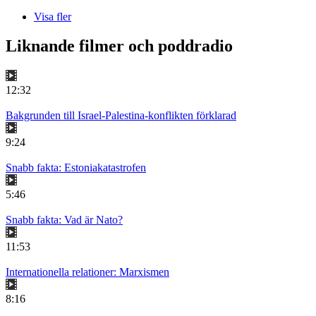
Visa fler
Liknande filmer och poddradio
12:32
Bakgrunden till Israel-Palestina-konflikten förklarad
9:24
Snabb fakta: Estoniakatastrofen
5:46
Snabb fakta: Vad är Nato?
11:53
Internationella relationer: Marxismen
8:16