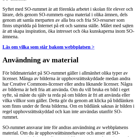
Syftet med SO-rummet är att förenkla arbetet i skolan för elever och
lärare, dels genom SO-rummets egna material i olika ämnen, dels
genom att samla merparten av alla bra och fria SO-resurser som
finns utspridda på Internet på ett och samma ställe. Målet med sajten
är att skapa inspiration, öka intresset och öka kunskaperna inom SO-
ämnena.
Läs om vilka som står bakom webbplatsen >
Användning av material
För bildmaterialet på SO-rummet gäller i allmänhet olika typer av
licenser. Många av bilderna är upphovsrättsskyddade medan andra
har Creative Commons-licenser eller andra liknande licenser. Några
av bilderna är helt fria att använda. Om du vill bruka en bild i eget
syfte, så måste du själv ta reda på om bilden är fri att använda eller
vilka villkor som gäller. Detta gör du genom att klicka på bildlänken
som finns under de flesta bilderna. Om en bildlänk saknas är bilden i
regel upphovsrättsskyddad och kan inte användas utanför SO-
rummet.
SO-rummet ansvarar inte för andras användning av webbplatsens
material. Om du är upphovsrättsinnehavare och anser att SO-