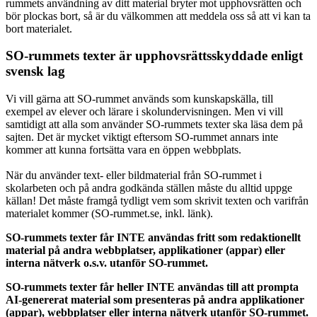
rummets användning av ditt material bryter mot upphovsrätten och
bör plockas bort, så är du välkommen att meddela oss så att vi kan ta
bort materialet.
SO-rummets texter är upphovsrättsskyddade enligt
svensk lag
Vi vill gärna att SO-rummet används som kunskapskälla, till
exempel av elever och lärare i skolundervisningen. Men vi vill
samtidigt att alla som använder SO-rummets texter ska läsa dem på
sajten. Det är mycket viktigt eftersom SO-rummet annars inte
kommer att kunna fortsätta vara en öppen webbplats.
När du använder text- eller bildmaterial från SO-rummet i
skolarbeten och på andra godkända ställen måste du alltid uppge
källan! Det måste framgå tydligt vem som skrivit texten och varifrån
materialet kommer (SO-rummet.se, inkl. länk).
SO-rummets texter får INTE användas fritt som redaktionellt
material på andra webbplatser, applikationer (appar) eller
interna nätverk o.s.v. utanför SO-rummet.
SO-rummets texter får heller INTE användas till att prompta
AI-genererat material som presenteras på andra applikationer
(appar), webbplatser eller interna nätverk utanför SO-rummet.