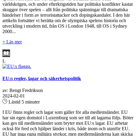
världskrigen, och under efterkrigstiden har politiska konflikter kastat
skuggor över spelen – allt från politiska spänningar till dramatiska
händelser i form av terroristattacker och dopingskandaler. I den här
artikeln fortsätter vi berätta om de olympiska spelens historia och
utveckling i modern tid, från OS i London 1948, till OS i Sydney
2000...
+ Läs mer
L
EU:s regler, lagar och säkerhetspolitik
av: Bengt Fredrikson
2024-02-01
Lästid 5 minuter
I EU finns regler och lagar som gäller för alla medlemsländer. EU
har sin egen domstol i Luxemburg som ser till att lagarna följs. Böter
kan ges till medlemsländer som bryter mot EU:s lagar. EU arbetar
också för fred och hjälper länder i kris, både inom och utanför EU.
EU har inga egna militära styrkor, men medlemsländerna kan skicka