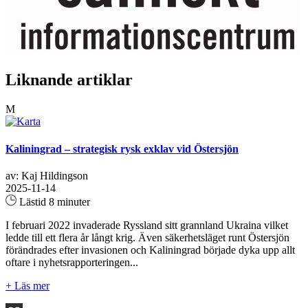
Liknande artiklar
M
Kaliningrad – strategisk rysk exklav vid Östersjön
av: Kaj Hildingson
2025-11-14
Lästid 8 minuter
I februari 2022 invaderade Ryssland sitt grannland Ukraina vilket
ledde till ett flera år långt krig. Även säkerhetsläget runt Östersjön
förändrades efter invasionen och Kaliningrad började dyka upp allt
oftare i nyhetsrapporteringen...
+ Läs mer