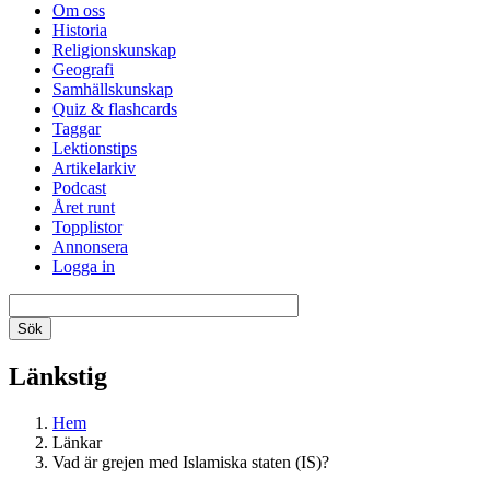
Om oss
Historia
Religionskunskap
Geografi
Samhällskunskap
Quiz & flashcards
Taggar
Lektionstips
Artikelarkiv
Podcast
Året runt
Topplistor
Annonsera
Logga in
Länkstig
Hem
Länkar
Vad är grejen med Islamiska staten (IS)?