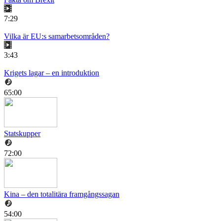
7:29
Vilka är EU:s samarbetsområden?
3:43
Krigets lagar – en introduktion
65:00
Statskupper
72:00
Kina – den totalitära framgångssagan
54:00