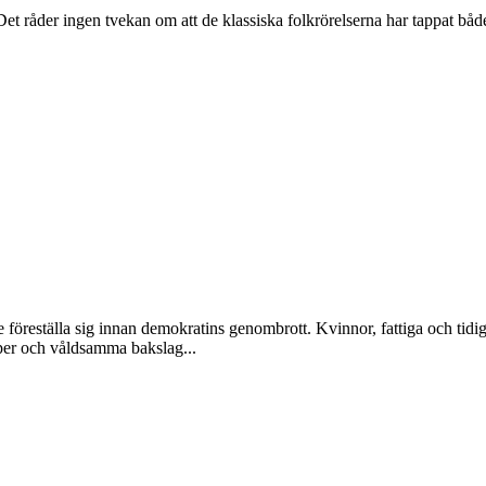
Det råder ingen tvekan om att de klassiska folkrörelserna har tappat båd
föreställa sig innan demokratins genombrott. Kvinnor, fattiga och tidiga
per och våldsamma bakslag...