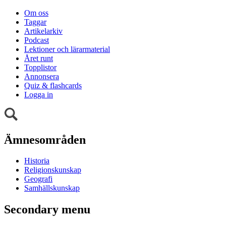
Om oss
Taggar
Artikelarkiv
Podcast
Lektioner och lärarmaterial
Året runt
Topplistor
Annonsera
Quiz & flashcards
Logga in
Ämnesområden
Historia
Religionskunskap
Geografi
Samhällskunskap
Secondary menu