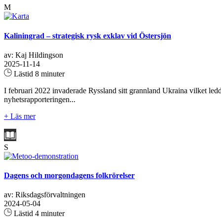
M
Kaliningrad – strategisk rysk exklav vid Östersjön
av: Kaj Hildingson
2025-11-14
Lästid 8 minuter
I februari 2022 invaderade Ryssland sitt grannland Ukraina vilket ledde
nyhetsrapporteringen...
+ Läs mer
S
Dagens och morgondagens folkrörelser
av: Riksdagsförvaltningen
2024-05-04
Lästid 4 minuter