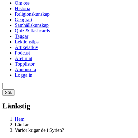
Om oss
Historia
Religionskunskap
Geografi
Samhällskunskap
Quiz & flashcards
Taggar
Lektionstips
Artikelarkiv
Podcast
Året runt
Topplistor
Annonsera
Logga in
Länkstig
Hem
Länkar
Varför krigar de i Syrien?