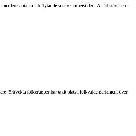
e medlemsantal och inflytande sedan storhetstiden. Är folkrörelserna
re förtryckta folkgrupper har tagit plats i folkvalda parlament över