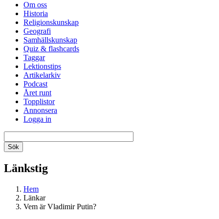
Om oss
Historia
Religionskunskap
Geografi
Samhällskunskap
Quiz & flashcards
Taggar
Lektionstips
Artikelarkiv
Podcast
Året runt
Topplistor
Annonsera
Logga in
Länkstig
Hem
Länkar
Vem är Vladimir Putin?