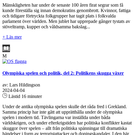
Mänskligheten har under de senaste 100 åren firat segrar som få
kunde föreställa sig innan demokratins genombrott. Kvinnor, fattiga
och tidigare förtryckta folkgrupper har tagit plats i folkvalda
parlament över världen. Men jublet har upprepade gånger tystats av
stöveltramp, kupper och våldsamma bakslag...
+ Läs mer
M
Olympiska spelen och politik, del 2: Politikens skugga växer
av: Lars Hildingson
2024-04-04
Lästid 16 minuter
Under de antika olympiska spelen skulle det råda fred i Grekland.
Samma princip har inte gått att upprätthålla under de olympiska
spelen i modern tid. Tävlingarna var inställda under båda
världskrigen, och under efterkrigstiden har politiska konflikter kastat
skuggor över spelen – allt från politiska spänningar till dramatiska
händelser i form av terroristattacker och dopingskandaler. I den här