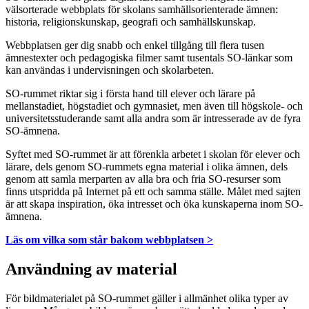
välsorterade webbplats för skolans samhällsorienterade ämnen:
historia, religionskunskap, geografi och samhällskunskap.
Webbplatsen ger dig snabb och enkel tillgång till flera tusen
ämnestexter och pedagogiska filmer samt tusentals SO-länkar som
kan användas i undervisningen och skolarbeten.
SO-rummet riktar sig i första hand till elever och lärare på
mellanstadiet, högstadiet och gymnasiet, men även till högskole- och
universitetsstuderande samt alla andra som är intresserade av de fyra
SO-ämnena.
Syftet med SO-rummet är att förenkla arbetet i skolan för elever och
lärare, dels genom SO-rummets egna material i olika ämnen, dels
genom att samla merparten av alla bra och fria SO-resurser som
finns utspridda på Internet på ett och samma ställe. Målet med sajten
är att skapa inspiration, öka intresset och öka kunskaperna inom SO-
ämnena.
Läs om vilka som står bakom webbplatsen >
Användning av material
För bildmaterialet på SO-rummet gäller i allmänhet olika typer av