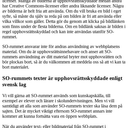
licenser. Många av bilderna är upphovsrättsskyddade medan andra
har Creative Commons-licenser eller andra liknande licenser. Några
av bilderna är helt fria att använda. Om du vill bruka en bild i eget
syfte, så måste du själv ta reda på om bilden är fri att använda eller
vilka villkor som gäller. Detta gör du genom att klicka på bildlänken
som finns under de flesta bilderna. Om en bildlänk saknas är bilden i
regel upphovsrättsskyddad och kan inte användas utanför SO-
rummet.
SO-rummet ansvarar inte för andras användning av webbplatsens
material. Om du är upphovsrättsinnehavare och anser att SO-
rummets användning av ditt material bryter mot upphovsrätten och
bör plockas bort, så är du välkommen att meddela oss så att vi kan ta
bort materialet.
SO-rummets texter är upphovsrättsskyddade enligt
svensk lag
Vi vill gärna att SO-rummet används som kunskapskälla, till
exempel av elever och lärare i skolundervisningen. Men vi vill
samtidigt att alla som använder SO-rummets texter ska läsa dem på
sajten. Det är mycket viktigt eftersom SO-rummet annars inte
kommer att kunna fortsätta vara en öppen webbplats.
När du använder text- eller bildmaterial från SO-rummet i