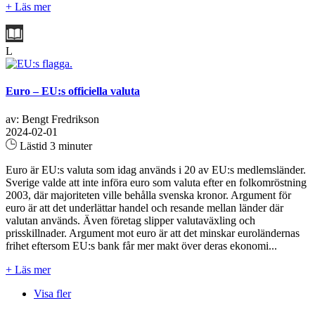
+ Läs mer
L
Euro – EU:s officiella valuta
av: Bengt Fredrikson
2024-02-01
Lästid 3 minuter
Euro är EU:s valuta som idag används i 20 av EU:s medlemsländer.
Sverige valde att inte införa euro som valuta efter en folkomröstning
2003, där majoriteten ville behålla svenska kronor. Argument för
euro är att det underlättar handel och resande mellan länder där
valutan används. Även företag slipper valutaväxling och
prisskillnader. Argument mot euro är att det minskar euroländernas
frihet eftersom EU:s bank får mer makt över deras ekonomi...
+ Läs mer
Visa fler