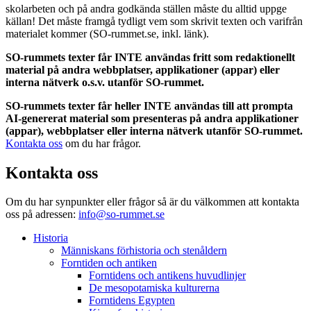
skolarbeten och på andra godkända ställen måste du alltid uppge
källan! Det måste framgå tydligt vem som skrivit texten och varifrån
materialet kommer (SO-rummet.se, inkl. länk).
SO-rummets texter får INTE användas fritt som redaktionellt
material på andra webbplatser, applikationer (appar) eller
interna nätverk o.s.v. utanför SO-rummet.
SO-rummets texter får heller INTE användas till att prompta
AI-genererat material som presenteras på andra applikationer
(appar), webbplatser eller interna nätverk utanför SO-rummet.
Kontakta oss
om du har frågor.
Kontakta oss
Om du har synpunkter eller frågor så är du välkommen att kontakta
oss på adressen:
info@so-rummet.se
Historia
Människans förhistoria och stenåldern
Forntiden och antiken
Forntidens och antikens huvudlinjer
De mesopotamiska kulturerna
Forntidens Egypten