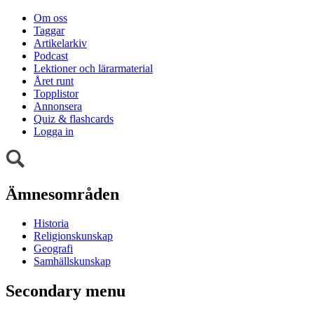
Om oss
Taggar
Artikelarkiv
Podcast
Lektioner och lärarmaterial
Året runt
Topplistor
Annonsera
Quiz & flashcards
Logga in
Ämnesområden
Historia
Religionskunskap
Geografi
Samhällskunskap
Secondary menu