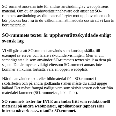
SO-rummet ansvarar inte för andras användning av webbplatsens
material. Om du är upphovsrättsinnehavare och anser att SO-
rummets användning av ditt material bryter mot upphovsrätten och
bör plockas bort, så är du välkommen att meddela oss så att vi kan ta
bort materialet.
SO-rummets texter är upphovsrättsskyddade enligt
svensk lag
Vi vill gärna att SO-rummet används som kunskapskälla, till
exempel av elever och lärare i skolundervisningen. Men vi vill
samtidigt att alla som använder SO-rummets texter ska läsa dem på
sajten. Det är mycket viktigt eftersom SO-rummet annars inte
kommer att kunna fortsätta vara en öppen webbplats.
När du använder text- eller bildmaterial från SO-rummet i
skolarbeten och på andra godkända ställen måste du alltid uppge
källan! Det måste framgå tydligt vem som skrivit texten och varifrån
materialet kommer (SO-rummet.se, inkl. länk).
SO-rummets texter får INTE användas fritt som redaktionellt
material på andra webbplatser, applikationer (appar) eller
interna nätverk o.s.v. utanför SO-rummet.