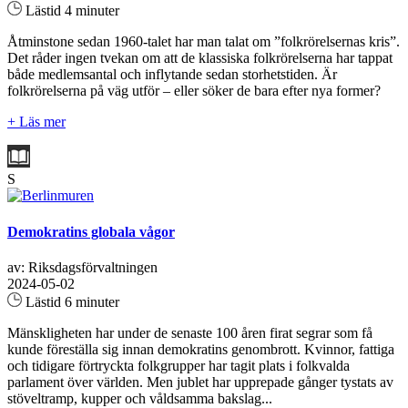
Lästid 4 minuter
Åtminstone sedan 1960-talet har man talat om ”folkrörelsernas kris”.
Det råder ingen tvekan om att de klassiska folkrörelserna har tappat
både medlemsantal och inflytande sedan storhetstiden. Är
folkrörelserna på väg utför – eller söker de bara efter nya former?
+ Läs mer
S
Demokratins globala vågor
av: Riksdagsförvaltningen
2024-05-02
Lästid 6 minuter
Mänskligheten har under de senaste 100 åren firat segrar som få
kunde föreställa sig innan demokratins genombrott. Kvinnor, fattiga
och tidigare förtryckta folkgrupper har tagit plats i folkvalda
parlament över världen. Men jublet har upprepade gånger tystats av
stöveltramp, kupper och våldsamma bakslag...