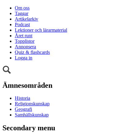
Om oss
Taggar
Artikelarkiv
Podcast
Lektioner och lärarmaterial
Året runt
Topplistor
Annonsera
Quiz & flashcards
Logga in
Ämnesområden
Historia
Religionskunskap
Geografi
Samhällskunskap
Secondary menu