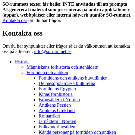
SO-rummets texter får heller INTE användas till att prompta
AI-genererat material som presenteras på andra applikationer
(appar), webbplatser eller interna nätverk utanför SO-rummet.
Kontakta oss
om du har frågor.
Kontakta oss
Om du har synpunkter eller frågor så är du välkommen att kontakta
oss på adressen:
info@so-rummet.se
Historia
Människans förhistoria och stenåldern
Forntiden och antiken
Forntidens och antikens huvudlinjer
De mesopotamiska kulturerna
Forntidens Egypten
Kinas fornhistoria
Bronsåldern i Norden
Antikens Persien
Antikens Grekland
Romarriket
Järnåldern i Norden
Folkvandringstiden
Kända personer på forntiden och antiken