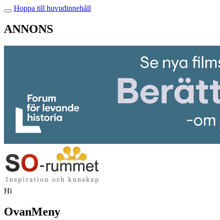
Hoppa till huvudinnehåll
ANNONS
Hi
OvanMeny