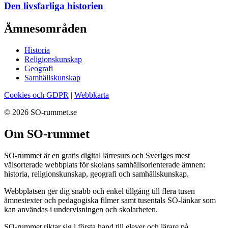
Den livsfarliga historien
Ämnesområden
Historia
Religionskunskap
Geografi
Samhällskunskap
Cookies och GDPR
|
Webbkarta
© 2026 SO-rummet.se
Om SO-rummet
SO-rummet är en gratis digital lärresurs och Sveriges mest
välsorterade webbplats för skolans samhällsorienterade ämnen:
historia, religionskunskap, geografi och samhällskunskap.
Webbplatsen ger dig snabb och enkel tillgång till flera tusen
ämnestexter och pedagogiska filmer samt tusentals SO-länkar som
kan användas i undervisningen och skolarbeten.
SO-rummet riktar sig i första hand till elever och lärare på