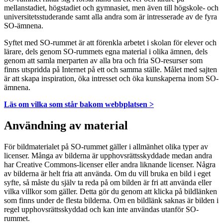
mellanstadiet, högstadiet och gymnasiet, men även till högskole- och
universitetsstuderande samt alla andra som är intresserade av de fyra
SO-ämnena.
Syftet med SO-rummet är att förenkla arbetet i skolan för elever och
lärare, dels genom SO-rummets egna material i olika ämnen, dels
genom att samla merparten av alla bra och fria SO-resurser som
finns utspridda på Internet på ett och samma ställe. Målet med sajten
är att skapa inspiration, öka intresset och öka kunskaperna inom SO-
ämnena.
Läs om vilka som står bakom webbplatsen >
Användning av material
För bildmaterialet på SO-rummet gäller i allmänhet olika typer av
licenser. Många av bilderna är upphovsrättsskyddade medan andra
har Creative Commons-licenser eller andra liknande licenser. Några
av bilderna är helt fria att använda. Om du vill bruka en bild i eget
syfte, så måste du själv ta reda på om bilden är fri att använda eller
vilka villkor som gäller. Detta gör du genom att klicka på bildlänken
som finns under de flesta bilderna. Om en bildlänk saknas är bilden i
regel upphovsrättsskyddad och kan inte användas utanför SO-
rummet.