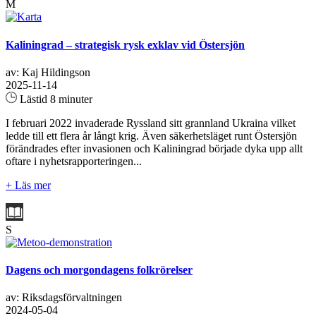
M
Kaliningrad – strategisk rysk exklav vid Östersjön
av: Kaj Hildingson
2025-11-14
Lästid 8 minuter
I februari 2022 invaderade Ryssland sitt grannland Ukraina vilket
ledde till ett flera år långt krig. Även säkerhetsläget runt Östersjön
förändrades efter invasionen och Kaliningrad började dyka upp allt
oftare i nyhetsrapporteringen...
+ Läs mer
S
Dagens och morgondagens folkrörelser
av: Riksdagsförvaltningen
2024-05-04