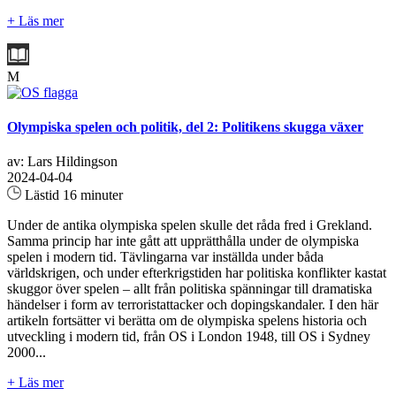
+ Läs mer
M
Olympiska spelen och politik, del 2: Politikens skugga växer
av: Lars Hildingson
2024-04-04
Lästid 16 minuter
Under de antika olympiska spelen skulle det råda fred i Grekland.
Samma princip har inte gått att upprätthålla under de olympiska
spelen i modern tid. Tävlingarna var inställda under båda
världskrigen, och under efterkrigstiden har politiska konflikter kastat
skuggor över spelen – allt från politiska spänningar till dramatiska
händelser i form av terroristattacker och dopingskandaler. I den här
artikeln fortsätter vi berätta om de olympiska spelens historia och
utveckling i modern tid, från OS i London 1948, till OS i Sydney
2000...
+ Läs mer