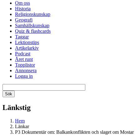
Om oss
Historia
Religionskunskap
Geografi
Samhällskunskap
Quiz & flashcards
Taggar
Lektionstips
Artikelarkiv
Podcast
Året runt
Topplistor
Annonsera
Logga in
Länkstig
Hem
Länkar
P3 Dokumentär om: Balkankonflikten och slaget om Mostar