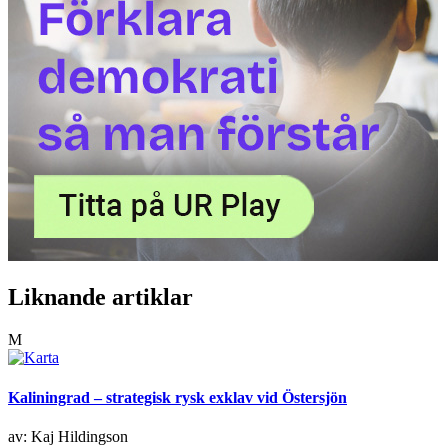
Liknande artiklar
M
Kaliningrad – strategisk rysk exklav vid Östersjön
av: Kaj Hildingson