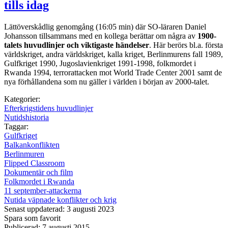
tills idag
Lättöverskådlig genomgång (16:05 min) där SO-läraren Daniel
Johansson tillsammans med en kollega berättar om några av
1900-
talets huvudlinjer och viktigaste händelser
. Här berörs bl.a. första
världskriget, andra världskriget, kalla kriget, Berlinmurens fall 1989,
Gulfkriget 1990, Jugoslavienkriget 1991-1998, folkmordet i
Rwanda 1994, terrorattacken mot World Trade Center 2001 samt de
nya förhållandena som nu gäller i världen i början av 2000-talet.
Kategorier:
Efterkrigstidens huvudlinjer
Nutidshistoria
Taggar:
Gulfkriget
Balkankonflikten
Berlinmuren
Flipped Classroom
Dokumentär och film
Folkmordet i Rwanda
11 september-attackerna
Nutida väpnade konflikter och krig
Senast uppdaterad: 3 augusti 2023
Spara som favorit
Publicerad: 7 augusti 2015