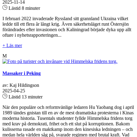
2025-11-14
Lästid 8 minuter
I februari 2022 invaderade Ryssland sitt grannland Ukraina vilket
ledde till ett flera år långt krig. Även säkerhetsläget runt Östersjön
förändrades efter invasionen och Kaliningrad började dyka upp allt
oftare i nyhetsrapporteringen...
+ Läs mer
M
Massaker i Peking
av: Kaj Hildingson
2025-04-25
Lästid 13 minuter
När den populäre och reformvänlige ledaren Hu Yaobang dog i april
1989 tändes gnistan till en av de mest dramatiska protesterna i Kinas
moderna historia. Tusentals studenter fyllde Himmelska fridens torg
med krav på demokrati, frihet och ett slut på korruptionen. Bakom
kulisserna rasade en maktkamp inom den kinesiska ledningen – och
medan hela världen såg på, svarade regimen med brutal kraft. Vad