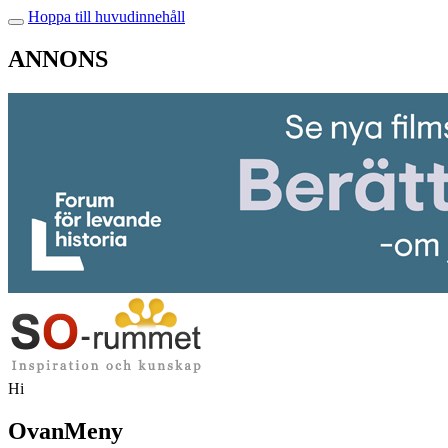
Hoppa till huvudinnehåll
ANNONS
Hi
OvanMeny