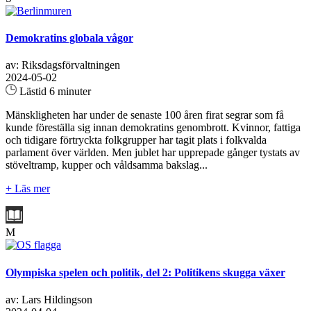
Demokratins globala vågor
av: Riksdagsförvaltningen
2024-05-02
Lästid 6 minuter
Mänskligheten har under de senaste 100 åren firat segrar som få
kunde föreställa sig innan demokratins genombrott. Kvinnor, fattiga
och tidigare förtryckta folkgrupper har tagit plats i folkvalda
parlament över världen. Men jublet har upprepade gånger tystats av
stöveltramp, kupper och våldsamma bakslag...
+ Läs mer
M
Olympiska spelen och politik, del 2: Politikens skugga växer
av: Lars Hildingson