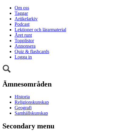
Om oss
Taggar
Artikelarkiv
Podcast
Lektioner och lärarmaterial
Året runt
Topplistor
Annonsera
Quiz & flashcards
Logga in
Ämnesområden
Historia
Religionskunskap
Geografi
Samhällskunskap
Secondary menu