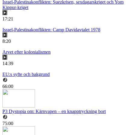
Israel-Palestinakonflikten: Suezkrisen, sexdagarskriget och Yom
Kippur-kriget
17:21
Israel-Palestinakonflikten: Camp Davidavtalet 1978
8:20
Arvet efter kolonialismen
14:39
EU:s syfte och bakgrund
66:00
P3 Dystopia om: Kärnvapen – en knapptryckning bort
75:00