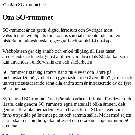
© 2026 SO-rummet.se
Om SO-rummet
SO-rummet är en gratis digital lärresurs och Sveriges mest
välsorterade webbplats för skolans samhällsorienterade ämnen:
historia, religionskunskap, geografi och samhällskunskap.
Webbplatsen ger dig snabb och enkel tillgång till flera tusen
ämnestexter och pedagogiska filmer samt tusentals SO-länkar som
kan användas i undervisningen och skolarbeten.
SO-rummet riktar sig i första hand till elever och lärare på
mellanstadiet, högstadiet och gymnasiet, men även till högskole- och
universitetsstuderande samt alla andra som är intresserade av de fyra
SO-ämnena.
Syftet med SO-rummet är att förenkla arbetet i skolan för elever och
lärare, dels genom SO-rummets egna material i olika ämnen, dels
genom att samla merparten av alla bra och fria SO-resurser som
finns utspridda på Internet på ett och samma ställe. Målet med sajten
är att skapa inspiration, öka intresset och öka kunskaperna inom SO-
ämnena.