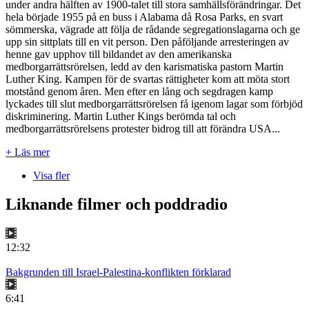
under andra hälften av 1900-talet till stora samhällsförändringar. Det
hela började 1955 på en buss i Alabama då Rosa Parks, en svart
sömmerska, vägrade att följa de rådande segregationslagarna och ge
upp sin sittplats till en vit person. Den påföljande arresteringen av
henne gav upphov till bildandet av den amerikanska
medborgarrättsrörelsen, ledd av den karismatiska pastorn Martin
Luther King. Kampen för de svartas rättigheter kom att möta stort
motstånd genom åren. Men efter en lång och segdragen kamp
lyckades till slut medborgarrättsrörelsen få igenom lagar som förbjöd
diskriminering. Martin Luther Kings berömda tal och
medborgarrättsrörelsens protester bidrog till att förändra USA...
+ Läs mer
Visa fler
Liknande filmer och poddradio
12:32
Bakgrunden till Israel-Palestina-konflikten förklarad
6:41