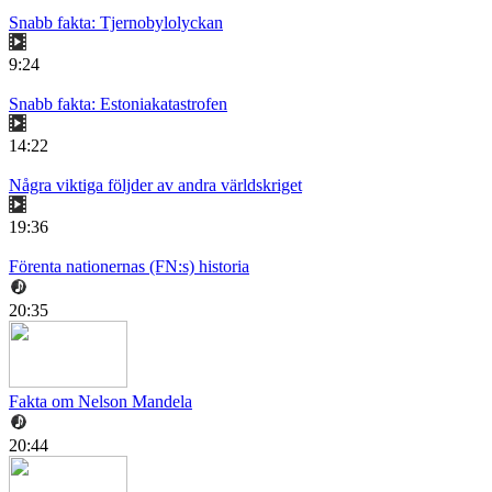
Snabb fakta: Tjernobylolyckan
9:24
Snabb fakta: Estoniakatastrofen
14:22
Några viktiga följder av andra världskriget
19:36
Förenta nationernas (FN:s) historia
20:35
Fakta om Nelson Mandela
20:44