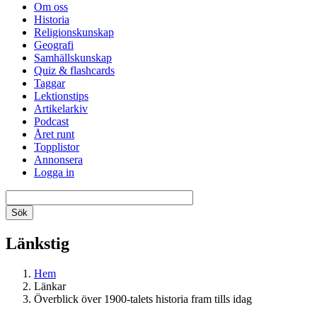
Om oss
Historia
Religionskunskap
Geografi
Samhällskunskap
Quiz & flashcards
Taggar
Lektionstips
Artikelarkiv
Podcast
Året runt
Topplistor
Annonsera
Logga in
Länkstig
Hem
Länkar
Överblick över 1900-talets historia fram tills idag