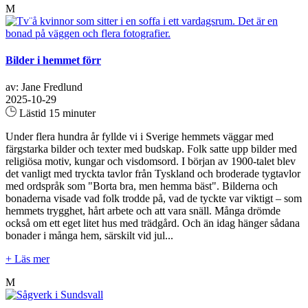
M
Bilder i hemmet förr
av: Jane Fredlund
2025-10-29
Lästid 15 minuter
Under flera hundra år fyllde vi i Sverige hemmets väggar med
färgstarka bilder och texter med budskap. Folk satte upp bilder med
religiösa motiv, kungar och visdomsord. I början av 1900-talet blev
det vanligt med tryckta tavlor från Tyskland och broderade tygtavlor
med ordspråk som "Borta bra, men hemma bäst". Bilderna och
bonaderna visade vad folk trodde på, vad de tyckte var viktigt – som
hemmets trygghet, hårt arbete och att vara snäll. Många drömde
också om ett eget litet hus med trädgård. Och än idag hänger sådana
bonader i många hem, särskilt vid jul...
+ Läs mer
M