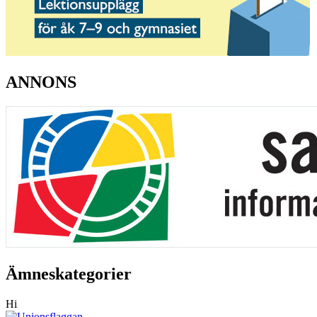
ANNONS
Ämneskategorier
Hi