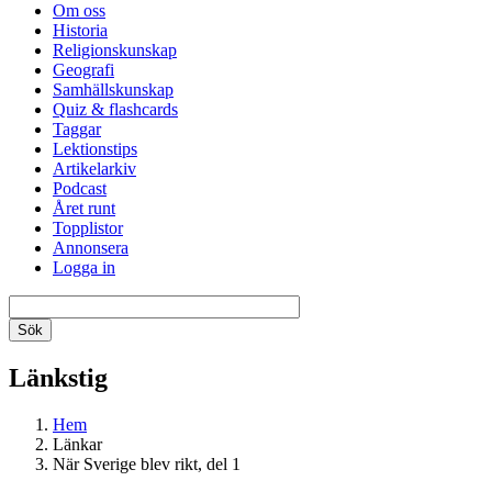
Om oss
Historia
Religionskunskap
Geografi
Samhällskunskap
Quiz & flashcards
Taggar
Lektionstips
Artikelarkiv
Podcast
Året runt
Topplistor
Annonsera
Logga in
Länkstig
Hem
Länkar
När Sverige blev rikt, del 1