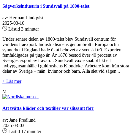
Sågverksindustrin i Sundsvall på 1800-talet
av: Herman Lindqvist
2025-03-10
Lästid 3 minuter
Under senare delen av 1800-talet blev Sundsvall centrum för
världens träexport. Industrialismens genombrott i Europa och i
synnerhet i England hade ökat behovet av svenskt trä. Exporten
femfaldigades på tjugo år. År 1870 bestod över 40 procent av
Sveriges export av trävaror. Sundsvall växte snabbt likt ett
nybyggarsamhälle i guldrushens Klondyke. Arbetare kom från stora
delar av Sverige – män, kvinnor och barn. Alla slet vid sågen...
+ Läs mer
M
Att tvätta kläder och textilier var slitsamt förr
av: Jane Fredlund
2025-03-03
Lästid 17 minuter