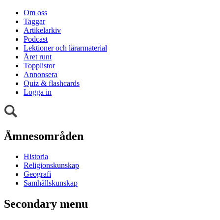
Om oss
Taggar
Artikelarkiv
Podcast
Lektioner och lärarmaterial
Året runt
Topplistor
Annonsera
Quiz & flashcards
Logga in
Ämnesområden
Historia
Religionskunskap
Geografi
Samhällskunskap
Secondary menu