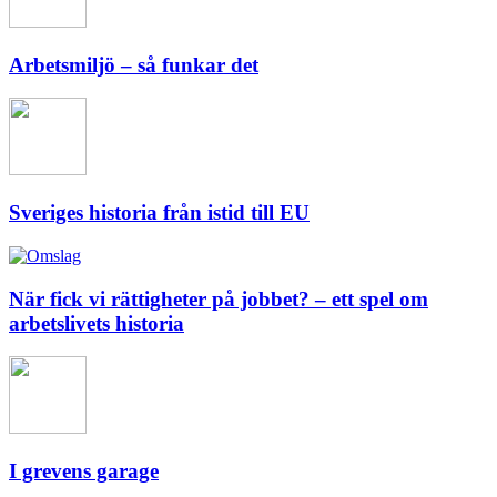
Arbetsmiljö – så funkar det
Sveriges historia från istid till EU
När fick vi rättigheter på jobbet? – ett spel om
arbetslivets historia
I grevens garage