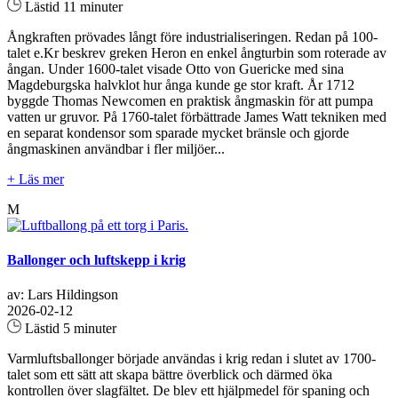
Lästid 11 minuter
Ångkraften prövades långt före industrialiseringen. Redan på 100-
talet e.Kr beskrev greken Heron en enkel ångturbin som roterade av
ångan. Under 1600-talet visade Otto von Guericke med sina
Magdeburgska halvklot hur ånga kunde ge stor kraft. År 1712
byggde Thomas Newcomen en praktisk ångmaskin för att pumpa
vatten ur gruvor. På 1760-talet förbättrade James Watt tekniken med
en separat kondensor som sparade mycket bränsle och gjorde
ångmaskinen användbar i fler miljöer...
+ Läs mer
M
Ballonger och luftskepp i krig
av: Lars Hildingson
2026-02-12
Lästid 5 minuter
Varmluftsballonger började användas i krig redan i slutet av 1700-
talet som ett sätt att skapa bättre överblick och därmed öka
kontrollen över slagfältet. De blev ett hjälpmedel för spaning och