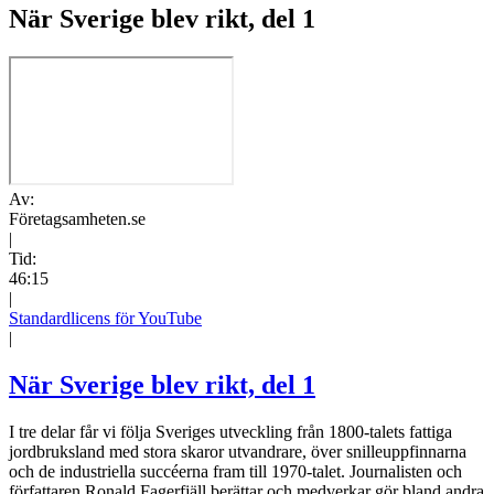
När Sverige blev rikt, del 1
Av:
Företagsamheten.se
|
Tid:
46:15
|
Standardlicens för YouTube
|
När Sverige blev rikt, del 1
I tre delar får vi följa Sveriges utveckling från 1800-talets fattiga
jordbruksland med stora skaror utvandrare, över snilleuppfinnarna
och de industriella succéerna fram till 1970-talet. Journalisten och
författaren Ronald Fagerfjäll berättar och medverkar gör bland andra