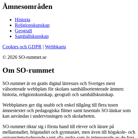
Ämnesområden
Historia
Religionskunskap
Geografi
Samhällskunskap
Cookies och GDPR
|
Webbkarta
© 2026 SO-rummet.se
Om SO-rummet
SO-rummet är en gratis digital lärresurs och Sveriges mest
välsorterade webbplats för skolans samhällsorienterade ämnen:
historia, religionskunskap, geografi och samhällskunskap.
Webbplatsen ger dig snabb och enkel tillgång till flera tusen
ämnestexter och pedagogiska filmer samt tusentals SO-länkar som
kan användas i undervisningen och skolarbeten.
SO-rummet riktar sig i första hand till elever och lärare på
mellanstadiet, högstadiet och gymnasiet, men även till högskole- och
universitetsstuderande samt alla andra som är intresserade av de fyra