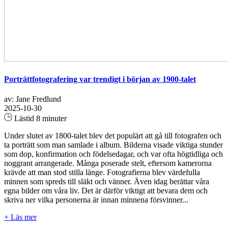
Porträttfotografering var trendigt i början av 1900-talet
av: Jane Fredlund
2025-10-30
Lästid 8 minuter
Under slutet av 1800-talet blev det populärt att gå till fotografen och
ta porträtt som man samlade i album. Bilderna visade viktiga stunder
som dop, konfirmation och födelsedagar, och var ofta högtidliga och
noggrant arrangerade. Många poserade stelt, eftersom kamerorna
krävde att man stod stilla länge. Fotografierna blev värdefulla
minnen som spreds till släkt och vänner. Även idag berättar våra
egna bilder om våra liv. Det är därför viktigt att bevara dem och
skriva ner vilka personerna är innan minnena försvinner...
+ Läs mer