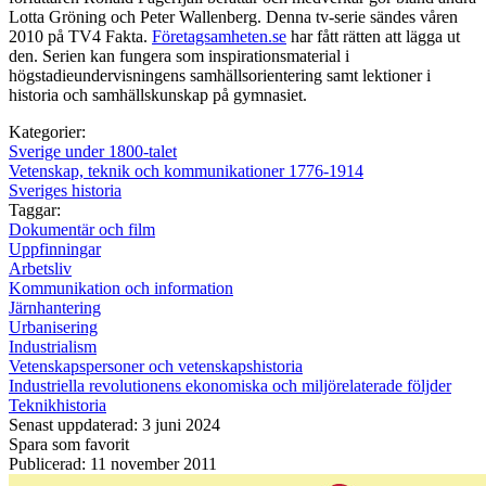
Lotta Gröning och Peter Wallenberg. Denna tv-serie sändes våren
2010 på TV4 Fakta.
Företagsamheten.se
har fått rätten att lägga ut
den. Serien kan fungera som inspirationsmaterial i
högstadieundervisningens samhällsorientering samt lektioner i
historia och samhällskunskap på gymnasiet.
Kategorier:
Sverige under 1800-talet
Vetenskap, teknik och kommunikationer 1776-1914
Sveriges historia
Taggar:
Dokumentär och film
Uppfinningar
Arbetsliv
Kommunikation och information
Järnhantering
Urbanisering
Industrialism
Vetenskapspersoner och vetenskapshistoria
Industriella revolutionens ekonomiska och miljörelaterade följder
Teknikhistoria
Senast uppdaterad: 3 juni 2024
Spara som favorit
Publicerad: 11 november 2011