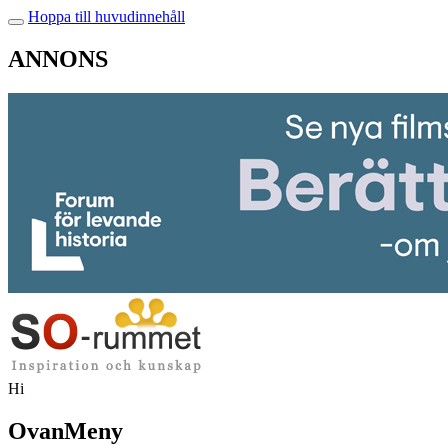
Hoppa till huvudinnehåll
ANNONS
Hi
OvanMeny