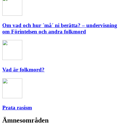
Om vad och hur ´må´ ni berätta? – undervisning
om Förintelsen och andra folkmord
Vad är folkmord?
Prata rasism
Ämnesområden