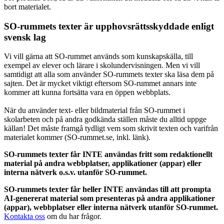
bort materialet.
SO-rummets texter är upphovsrättsskyddade enligt
svensk lag
Vi vill gärna att SO-rummet används som kunskapskälla, till
exempel av elever och lärare i skolundervisningen. Men vi vill
samtidigt att alla som använder SO-rummets texter ska läsa dem på
sajten. Det är mycket viktigt eftersom SO-rummet annars inte
kommer att kunna fortsätta vara en öppen webbplats.
När du använder text- eller bildmaterial från SO-rummet i
skolarbeten och på andra godkända ställen måste du alltid uppge
källan! Det måste framgå tydligt vem som skrivit texten och varifrån
materialet kommer (SO-rummet.se, inkl. länk).
SO-rummets texter får INTE användas fritt som redaktionellt
material på andra webbplatser, applikationer (appar) eller
interna nätverk o.s.v. utanför SO-rummet.
SO-rummets texter får heller INTE användas till att prompta
AI-genererat material som presenteras på andra applikationer
(appar), webbplatser eller interna nätverk utanför SO-rummet.
Kontakta oss
om du har frågor.