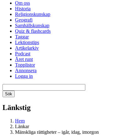
Om oss
Historia
Religionskunskap
Geografi
Samhällskunskap
Quiz & flashcards
Taggar
Lektionstips
Artikelarkiv
Podcast
Året runt
Topplistor
Annonsera
Logga in
Länkstig
Hem
Länkar
Mänskliga rättigheter – igår, idag, imorgon