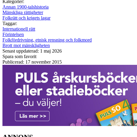
Kategorier:
Annan 1900-talshistoria
Mänskliga rättigheter
Folkrätt och krigets lagar
Taggar:
Internationell rätt
Förintelsen
Folkfördrivning, etnisk rensning och folkmord
Brott mot mänskligheten
Senast uppdaterad: 1 maj 2026
Spara som favorit
Publicerad: 17 november 2015