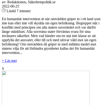
av: Redaktionen, Säkerhetspolitik.se
2022-06-25
Lästid 7 minuter
En humanitär intervention är när omvärlden griper in i ett land som
inte kan eller inte vill skydda sin egen befolkning. Begreppet står i
konflikt med principen om alla staters suveränitet och var därför
länge otänkbart. Alla suveräna stater förväntas svara för sina
invånares säkerhet. Men vad händer om en stat inte klarar av att
uppfylla det ansvaret, eller till och med utövar våld mot sin egen
befolkning? Om omvärlden då griper in med militära medel mot
statens vilja för att förhindra grymheter kallas det för humanitär
intervention...
+ Läs mer
S