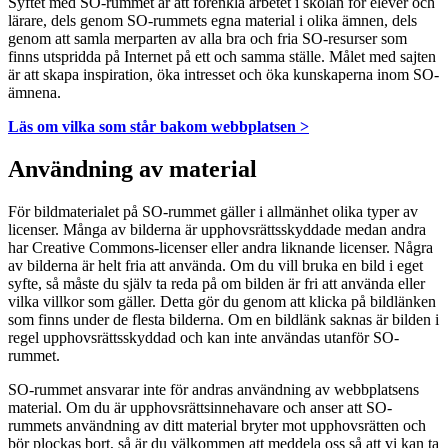
Syftet med SO-rummet är att förenkla arbetet i skolan för elever och
lärare, dels genom SO-rummets egna material i olika ämnen, dels
genom att samla merparten av alla bra och fria SO-resurser som
finns utspridda på Internet på ett och samma ställe. Målet med sajten
är att skapa inspiration, öka intresset och öka kunskaperna inom SO-
ämnena.
Läs om vilka som står bakom webbplatsen >
Användning av material
För bildmaterialet på SO-rummet gäller i allmänhet olika typer av
licenser. Många av bilderna är upphovsrättsskyddade medan andra
har Creative Commons-licenser eller andra liknande licenser. Några
av bilderna är helt fria att använda. Om du vill bruka en bild i eget
syfte, så måste du själv ta reda på om bilden är fri att använda eller
vilka villkor som gäller. Detta gör du genom att klicka på bildlänken
som finns under de flesta bilderna. Om en bildlänk saknas är bilden i
regel upphovsrättsskyddad och kan inte användas utanför SO-
rummet.
SO-rummet ansvarar inte för andras användning av webbplatsens
material. Om du är upphovsrättsinnehavare och anser att SO-
rummets användning av ditt material bryter mot upphovsrätten och
bör plockas bort, så är du välkommen att meddela oss så att vi kan ta