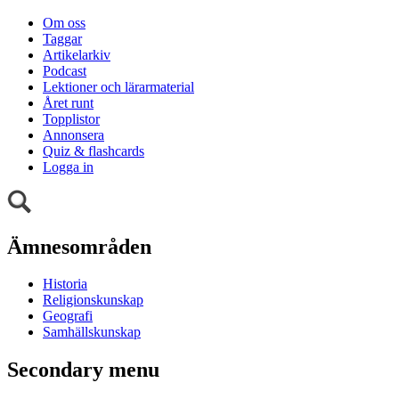
Om oss
Taggar
Artikelarkiv
Podcast
Lektioner och lärarmaterial
Året runt
Topplistor
Annonsera
Quiz & flashcards
Logga in
Ämnesområden
Historia
Religionskunskap
Geografi
Samhällskunskap
Secondary menu