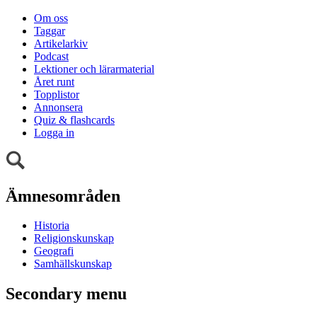
Om oss
Taggar
Artikelarkiv
Podcast
Lektioner och lärarmaterial
Året runt
Topplistor
Annonsera
Quiz & flashcards
Logga in
Ämnesområden
Historia
Religionskunskap
Geografi
Samhällskunskap
Secondary menu