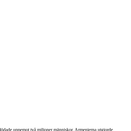
r dödade uppemot två miljoner människor. Armenierna utgjorde