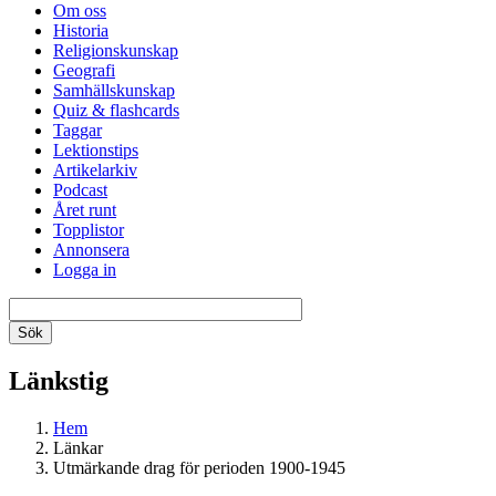
Om oss
Historia
Religionskunskap
Geografi
Samhällskunskap
Quiz & flashcards
Taggar
Lektionstips
Artikelarkiv
Podcast
Året runt
Topplistor
Annonsera
Logga in
Länkstig
Hem
Länkar
Utmärkande drag för perioden 1900-1945