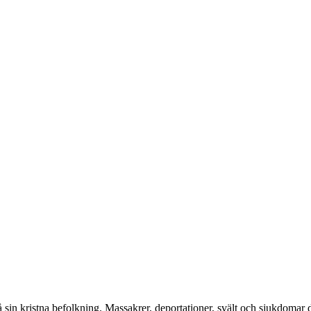
å sin kristna befolkning. Massakrer, deportationer, svält och sjukdoma