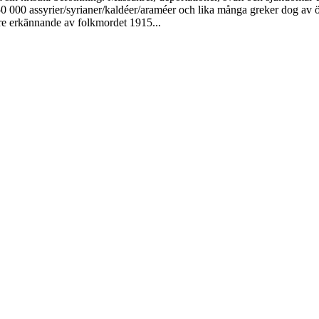
50 000 assyrier/syrianer/kaldéer/araméer och lika många greker dog av öv
edare erkännande av folkmordet 1915...