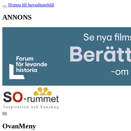
Hoppa till huvudinnehåll
ANNONS
Hi
OvanMeny