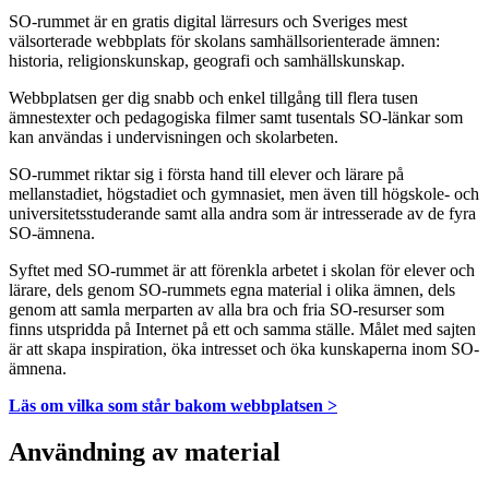
SO-rummet är en gratis digital lärresurs och Sveriges mest
välsorterade webbplats för skolans samhällsorienterade ämnen:
historia, religionskunskap, geografi och samhällskunskap.
Webbplatsen ger dig snabb och enkel tillgång till flera tusen
ämnestexter och pedagogiska filmer samt tusentals SO-länkar som
kan användas i undervisningen och skolarbeten.
SO-rummet riktar sig i första hand till elever och lärare på
mellanstadiet, högstadiet och gymnasiet, men även till högskole- och
universitetsstuderande samt alla andra som är intresserade av de fyra
SO-ämnena.
Syftet med SO-rummet är att förenkla arbetet i skolan för elever och
lärare, dels genom SO-rummets egna material i olika ämnen, dels
genom att samla merparten av alla bra och fria SO-resurser som
finns utspridda på Internet på ett och samma ställe. Målet med sajten
är att skapa inspiration, öka intresset och öka kunskaperna inom SO-
ämnena.
Läs om vilka som står bakom webbplatsen >
Användning av material