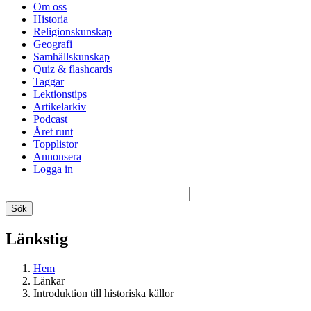
Om oss
Historia
Religionskunskap
Geografi
Samhällskunskap
Quiz & flashcards
Taggar
Lektionstips
Artikelarkiv
Podcast
Året runt
Topplistor
Annonsera
Logga in
Länkstig
Hem
Länkar
Introduktion till historiska källor