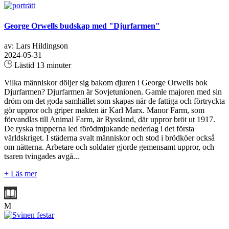
George Orwells budskap med "Djurfarmen"
av: Lars Hildingson
2024-05-31
Lästid 13 minuter
Vilka människor döljer sig bakom djuren i George Orwells bok
Djurfarmen? Djurfarmen är Sovjetunionen. Gamle majoren med sin
dröm om det goda samhället som skapas när de fattiga och förtryckta
gör uppror och griper makten är Karl Marx. Manor Farm, som
förvandlas till Animal Farm, är Ryssland, där uppror bröt ut 1917.
De ryska trupperna led förödmjukande nederlag i det första
världskriget. I städerna svalt människor och stod i brödköer också
om nätterna. Arbetare och soldater gjorde gemensamt uppror, och
tsaren tvingades avgå...
+ Läs mer
M