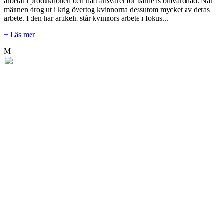
arbetat i produktionen och haft ansvaret för barnens omvårdnad. När
männen drog ut i krig övertog kvinnorna dessutom mycket av deras
arbete. I den här artikeln står kvinnors arbete i fokus...
+ Läs mer
M