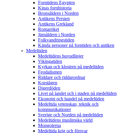
Forntidens Egypten
Kinas fornhistoria
Bronsåldern i Norden
Antikens Persien
Antikens Grekland
Romarriket
Järnåldern i Norden
Folkvandringstiden
Kända personer på forntiden och antiken
Medeltiden
Medeltidens huvudlinjer
Vikingatiden
Kyrkan och klostren på medeltiden
Feodalismen
Riddare och riddarordnar
Korstågen
Digerdöden
Livet på landet och i staden på medeltiden
Ekonomi och handel på medeltiden
Medeltida vetenskap, teknik och
kommunikationer
Sverige och Norden på medeltiden
Medeltidens muslimska värld
Mongolerna
Medeltida krig och försvar