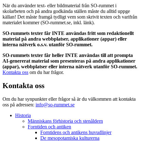
När du använder text- eller bildmaterial från SO-rummet i
skolarbeten och på andra godkända ställen måste du alltid uppge
källan! Det måste framgå tydligt vem som skrivit texten och varifrån
materialet kommer (SO-rummet.se, inkl. länk).
SO-rummets texter får INTE användas fritt som redaktionellt
material på andra webbplatser, applikationer (appar) eller
interna nätverk o.s.v. utanför SO-rummet.
SO-rummets texter får heller INTE användas till att prompta
AI-genererat material som presenteras på andra applikationer
(appar), webbplatser eller interna nätverk utanför SO-rummet.
Kontakta oss
om du har frågor.
Kontakta oss
Om du har synpunkter eller frågor så är du välkommen att kontakta
oss på adressen:
info@so-rummet.se
Historia
Människans förhistoria och stenåldern
Forntiden och antiken
Forntidens och antikens huvudlinjer
De mesopotamiska kulturerna