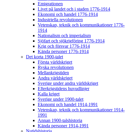
Emigrationen
Livet på landet och i staden 1776-1914
Ekonomi och handel 1776-1914
Industriella revolutionen
Vetenskap, teknik och kommunikationer 1776-
1914
Nationalism och imperialism
Sjöfart och sjökrigföring 1776-1914
Krig och försvar 1776-1914
Kända personer 1776-1914
Det korta 1900-talet
Första världskriget
Ryska revolutionen
Mellankrigstiden
Andra världskriget
Sverige under andra världskriget
Efterkrigstidens huvudlinjer
Kalla kriget
Sverige under 1900-talet
Ekonomi och handel 1914-1991
Vetenskap, teknik och kommunikationer 1914-
1991
Annan 1900-talshistoria
Kända personer 1914-1991
Nutidshistoria