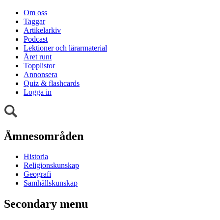
Om oss
Taggar
Artikelarkiv
Podcast
Lektioner och lärarmaterial
Året runt
Topplistor
Annonsera
Quiz & flashcards
Logga in
Ämnesområden
Historia
Religionskunskap
Geografi
Samhällskunskap
Secondary menu