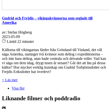
Gudrid och Frejdis – vikingakvinnorna som seglade till
Amerika
av: Stefan Högberg
2023-05-09
Lästid 22 minuter
Källorna till vikingarnas färder från Grönland till Vinland, det vill
säga Amerika, namnger två kvinnor som deltog i expeditionerna –
och inte bara deltog, utan hade centrala och drivande roller. Vad kan
vi säga om dem idag, drygt tusen år senare? Går det att lita på dessa
källor? Hur mycket verklig kunskap om Gudrid Torbjörnsdotter och
Frejdis Eriksdotter har överlevt?
+ Läs mer
Visa fler
Liknande filmer och poddradio