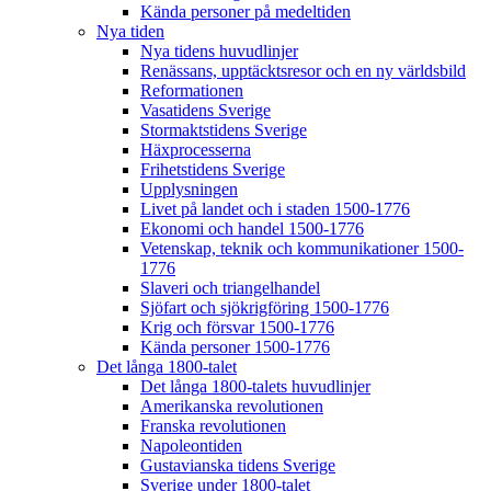
Kända personer på medeltiden
Nya tiden
Nya tidens huvudlinjer
Renässans, upptäcktsresor och en ny världsbild
Reformationen
Vasatidens Sverige
Stormaktstidens Sverige
Häxprocesserna
Frihetstidens Sverige
Upplysningen
Livet på landet och i staden 1500-1776
Ekonomi och handel 1500-1776
Vetenskap, teknik och kommunikationer 1500-
1776
Slaveri och triangelhandel
Sjöfart och sjökrigföring 1500-1776
Krig och försvar 1500-1776
Kända personer 1500-1776
Det långa 1800-talet
Det långa 1800-talets huvudlinjer
Amerikanska revolutionen
Franska revolutionen
Napoleontiden
Gustavianska tidens Sverige
Sverige under 1800-talet