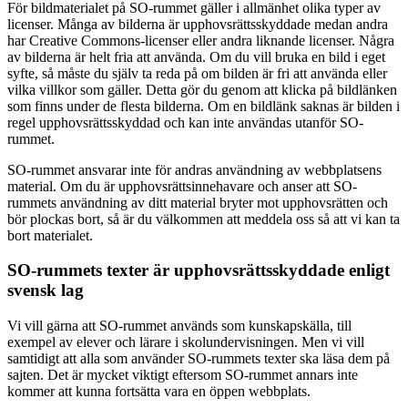
För bildmaterialet på SO-rummet gäller i allmänhet olika typer av
licenser. Många av bilderna är upphovsrättsskyddade medan andra
har Creative Commons-licenser eller andra liknande licenser. Några
av bilderna är helt fria att använda. Om du vill bruka en bild i eget
syfte, så måste du själv ta reda på om bilden är fri att använda eller
vilka villkor som gäller. Detta gör du genom att klicka på bildlänken
som finns under de flesta bilderna. Om en bildlänk saknas är bilden i
regel upphovsrättsskyddad och kan inte användas utanför SO-
rummet.
SO-rummet ansvarar inte för andras användning av webbplatsens
material. Om du är upphovsrättsinnehavare och anser att SO-
rummets användning av ditt material bryter mot upphovsrätten och
bör plockas bort, så är du välkommen att meddela oss så att vi kan ta
bort materialet.
SO-rummets texter är upphovsrättsskyddade enligt
svensk lag
Vi vill gärna att SO-rummet används som kunskapskälla, till
exempel av elever och lärare i skolundervisningen. Men vi vill
samtidigt att alla som använder SO-rummets texter ska läsa dem på
sajten. Det är mycket viktigt eftersom SO-rummet annars inte
kommer att kunna fortsätta vara en öppen webbplats.