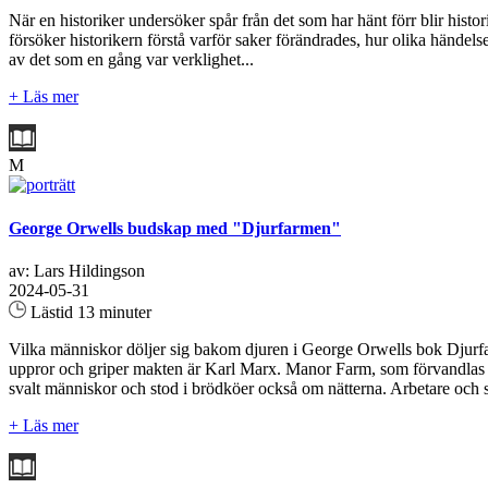
När en historiker undersöker spår från det som har hänt förr blir his
försöker historikern förstå varför saker förändrades, hur olika händel
av det som en gång var verklighet...
+ Läs mer
M
George Orwells budskap med "Djurfarmen"
av: Lars Hildingson
2024-05-31
Lästid 13 minuter
Vilka människor döljer sig bakom djuren i George Orwells bok Djurf
uppror och griper makten är Karl Marx. Manor Farm, som förvandlas til
svalt människor och stod i brödköer också om nätterna. Arbetare och 
+ Läs mer