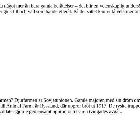
toria något mer än bara gamla berättelser – det blir en vetenskaplig und
ser gick till och vad som hände efteråt. På det sättet kan vi få veta mer
armen? Djurfarmen är Sovjetunionen. Gamle majoren med sin dröm om de
l Animal Farm, är Ryssland, där uppror bröt ut 1917. De ryska truppern
soldater gjorde gemensamt uppror, och tsaren tvingades avgå...