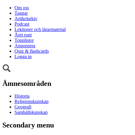
Om oss
Taggar
Artikelarkiv
Podcast
Lektioner och lärarmaterial
Året runt
Topplistor
Annonsera
Quiz & flashcards
Logga in
Ämnesområden
Historia
Religionskunskap
Geografi
Samhällskunskap
Secondary menu