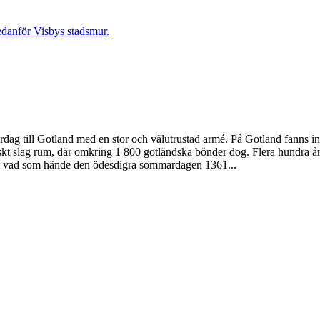
till Gotland med en stor och välutrustad armé. På Gotland fanns inga
 slag rum, där omkring 1 800 gotländska bönder dog. Flera hundra år s
r om vad som hände den ödesdigra sommardagen 1361...