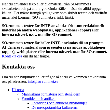
När du använder text- eller bildmaterial från SO-rummet i
skolarbeten och på andra godkända ställen måste du alltid uppge
källan! Det måste framgå tydligt vem som skrivit texten och varifrån
materialet kommer (SO-rummet.se, inkl. länk).
SO-rummets texter får INTE användas fritt som redaktionellt
material på andra webbplatser, applikationer (appar) eller
interna nätverk o.s.v. utanför SO-rummet.
SO-rummets texter får heller INTE användas till att prompta
AI-genererat material som presenteras på andra applikationer
(appar), webbplatser eller interna nätverk utanför SO-rummet.
Kontakta oss
om du har frågor.
Kontakta oss
Om du har synpunkter eller frågor så är du välkommen att kontakta
oss på adressen:
info@so-rummet.se
Historia
Människans förhistoria och stenåldern
Forntiden och antiken
Forntidens och antikens huvudlinjer
De mesopotamiska kulturerna