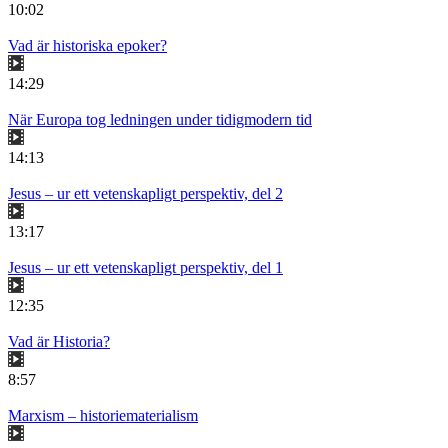
10:02
Vad är historiska epoker?
14:29
När Europa tog ledningen under tidigmodern tid
14:13
Jesus – ur ett vetenskapligt perspektiv, del 2
13:17
Jesus – ur ett vetenskapligt perspektiv, del 1
12:35
Vad är Historia?
8:57
Marxism – historiematerialism