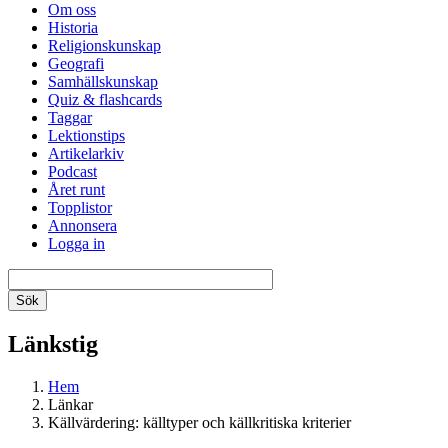
Om oss
Historia
Religionskunskap
Geografi
Samhällskunskap
Quiz & flashcards
Taggar
Lektionstips
Artikelarkiv
Podcast
Året runt
Topplistor
Annonsera
Logga in
Länkstig
Hem
Länkar
Källvärdering: källtyper och källkritiska kriterier