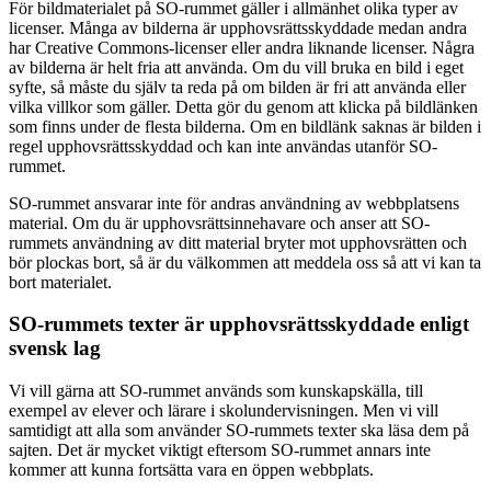
För bildmaterialet på SO-rummet gäller i allmänhet olika typer av
licenser. Många av bilderna är upphovsrättsskyddade medan andra
har Creative Commons-licenser eller andra liknande licenser. Några
av bilderna är helt fria att använda. Om du vill bruka en bild i eget
syfte, så måste du själv ta reda på om bilden är fri att använda eller
vilka villkor som gäller. Detta gör du genom att klicka på bildlänken
som finns under de flesta bilderna. Om en bildlänk saknas är bilden i
regel upphovsrättsskyddad och kan inte användas utanför SO-
rummet.
SO-rummet ansvarar inte för andras användning av webbplatsens
material. Om du är upphovsrättsinnehavare och anser att SO-
rummets användning av ditt material bryter mot upphovsrätten och
bör plockas bort, så är du välkommen att meddela oss så att vi kan ta
bort materialet.
SO-rummets texter är upphovsrättsskyddade enligt
svensk lag
Vi vill gärna att SO-rummet används som kunskapskälla, till
exempel av elever och lärare i skolundervisningen. Men vi vill
samtidigt att alla som använder SO-rummets texter ska läsa dem på
sajten. Det är mycket viktigt eftersom SO-rummet annars inte
kommer att kunna fortsätta vara en öppen webbplats.