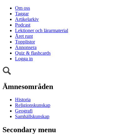
Om oss
Taggar
Artikelarkiv
Podcast
Lektioner och lärarmaterial
Året runt
Topplistor
Annonsera
Quiz & flashcards
Logga in
Ämnesområden
Historia
Religionskunskap
Geografi
Samhällskunskap
Secondary menu