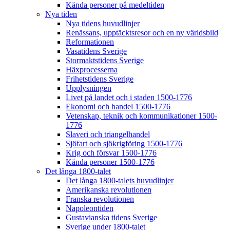
Kända personer på medeltiden
Nya tiden
Nya tidens huvudlinjer
Renässans, upptäcktsresor och en ny världsbild
Reformationen
Vasatidens Sverige
Stormaktstidens Sverige
Häxprocesserna
Frihetstidens Sverige
Upplysningen
Livet på landet och i staden 1500-1776
Ekonomi och handel 1500-1776
Vetenskap, teknik och kommunikationer 1500-
1776
Slaveri och triangelhandel
Sjöfart och sjökrigföring 1500-1776
Krig och försvar 1500-1776
Kända personer 1500-1776
Det långa 1800-talet
Det långa 1800-talets huvudlinjer
Amerikanska revolutionen
Franska revolutionen
Napoleontiden
Gustavianska tidens Sverige
Sverige under 1800-talet