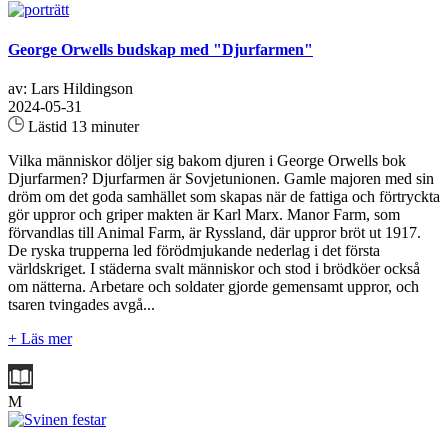
George Orwells budskap med "Djurfarmen"
av: Lars Hildingson
2024-05-31
Lästid 13 minuter
Vilka människor döljer sig bakom djuren i George Orwells bok
Djurfarmen? Djurfarmen är Sovjetunionen. Gamle majoren med sin
dröm om det goda samhället som skapas när de fattiga och förtryckta
gör uppror och griper makten är Karl Marx. Manor Farm, som
förvandlas till Animal Farm, är Ryssland, där uppror bröt ut 1917.
De ryska trupperna led förödmjukande nederlag i det första
världskriget. I städerna svalt människor och stod i brödköer också
om nätterna. Arbetare och soldater gjorde gemensamt uppror, och
tsaren tvingades avgå...
+ Läs mer
M