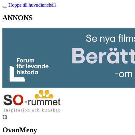
Hoppa till huvudinnehåll
ANNONS
Hi
OvanMeny