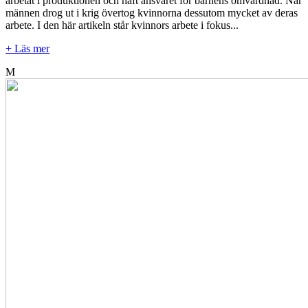
arbetat i produktionen och haft ansvaret för barnens omvårdnad. När
männen drog ut i krig övertog kvinnorna dessutom mycket av deras
arbete. I den här artikeln står kvinnors arbete i fokus...
+ Läs mer
M