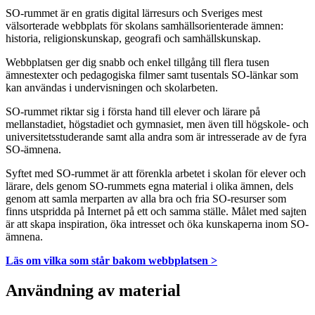
SO-rummet är en gratis digital lärresurs och Sveriges mest
välsorterade webbplats för skolans samhällsorienterade ämnen:
historia, religionskunskap, geografi och samhällskunskap.
Webbplatsen ger dig snabb och enkel tillgång till flera tusen
ämnestexter och pedagogiska filmer samt tusentals SO-länkar som
kan användas i undervisningen och skolarbeten.
SO-rummet riktar sig i första hand till elever och lärare på
mellanstadiet, högstadiet och gymnasiet, men även till högskole- och
universitetsstuderande samt alla andra som är intresserade av de fyra
SO-ämnena.
Syftet med SO-rummet är att förenkla arbetet i skolan för elever och
lärare, dels genom SO-rummets egna material i olika ämnen, dels
genom att samla merparten av alla bra och fria SO-resurser som
finns utspridda på Internet på ett och samma ställe. Målet med sajten
är att skapa inspiration, öka intresset och öka kunskaperna inom SO-
ämnena.
Läs om vilka som står bakom webbplatsen >
Användning av material