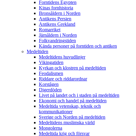
Forntidens Egypten
Kinas fornhistoria
Bronsåldern i Norden
Antikens Persien
Antikens Grekland
Romarriket
Järnåldern i Norden
Folkvandringstiden
Kända personer på forntiden och antiken
Medeltiden
Medeltidens huvudlinjer
Vikingatiden
Kyrkan och klostren på medeltiden
Feodalismen
Riddare och riddarordnar
Korstågen
Digerdöden
Livet på landet och i staden på medeltiden
Ekonomi och handel på medeltiden
Medeltida vetenskap, teknik och
kommunikationer
Sverige och Norden på medeltiden
Medeltidens muslimska värld
Mongolerna
Medeltida krig och försvar