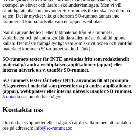
exempel av elever och lärare i skolundervisningen. Men vi vill
samtidigt att alla som använder SO-rummets texter ska läsa dem på
sajten. Det är mycket viktigt eftersom SO-rummet annars inte
kommer att kunna fortsätta vara en öppen webbplats.
När du använder text- eller bildmaterial från SO-rummet i
skolarbeten och på andra godkända ställen måste du alltid uppge
källan! Det måste framgå tydligt vem som skrivit texten och varifrån
materialet kommer (SO-rummet.se, inkl. länk).
SO-rummets texter får INTE användas fritt som redaktionellt
material på andra webbplatser, applikationer (appar) eller
interna nätverk o.s.v. utanför SO-rummet.
SO-rummets texter får heller INTE användas till att prompta
AI-genererat material som presenteras på andra applikationer
(appar), webbplatser eller interna nätverk utanför SO-rummet.
Kontakta oss
om du har frågor.
Kontakta oss
Om du har synpunkter eller frågor så är du välkommen att kontakta
oss på adressen:
info@so-rummet.se