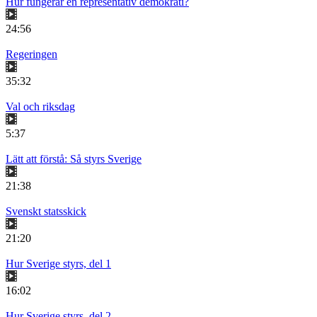
Hur fungerar en representativ demokrati?
24:56
Regeringen
35:32
Val och riksdag
5:37
Lätt att förstå: Så styrs Sverige
21:38
Svenskt statsskick
21:20
Hur Sverige styrs, del 1
16:02
Hur Sverige styrs, del 2