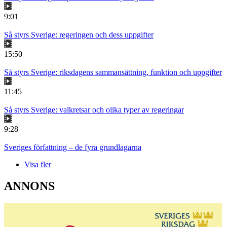
9:01
Så styrs Sverige: regeringen och dess uppgifter
15:50
Så styrs Sverige: riksdagens sammansättning, funktion och uppgifter
11:45
Så styrs Sverige: valkretsar och olika typer av regeringar
9:28
Sveriges författning – de fyra grundlagarna
Visa fler
ANNONS