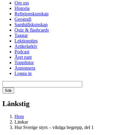
Om oss
Historia
Religionskunskap
Geografi
Samhällskunskap
Quiz & flashcards
Taggar
Lektionstips
Artikelarkiv
Podcast
Året runt
Topplistor
Annonsera
Logga in
Länkstig
Hem
Länkar
Hur Sverige styrs – viktiga begrepp, del 1