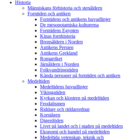
Historia
Människans förhistoria och stenåldern
Forntiden och antiken
Forntidens och antikens huvudlinjer
De mesopotamiska kulturerna
Forntidens Egypten
Kinas fornhistoria
Bronsåldern i Norden
Antikens Persien
Antikens Grekland
Romarriket
Järnåldern i Norden
Folkvandringstiden
Kända personer på forntiden och antiken
Medeltiden
Medeltidens huvudlinjer
Vikingatiden
Kyrkan och klostren på medeltiden
Feodalismen
Riddare och riddarordnar
Korstågen
Digerdöden
Livet på landet och i staden på medeltiden
Ekonomi och handel på medeltiden
Medeltida vetenskap, teknik och