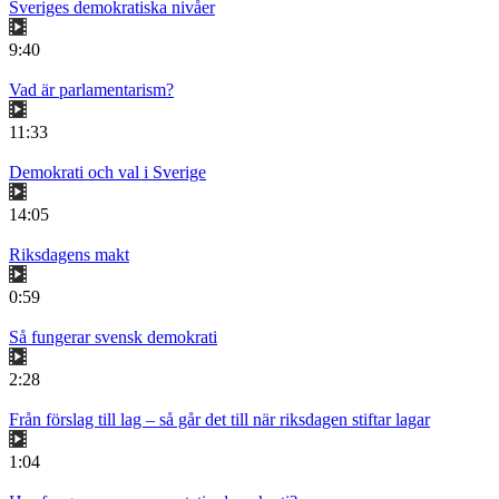
Sveriges demokratiska nivåer
9:40
Vad är parlamentarism?
11:33
Demokrati och val i Sverige
14:05
Riksdagens makt
0:59
Så fungerar svensk demokrati
2:28
Från förslag till lag – så går det till när riksdagen stiftar lagar
1:04