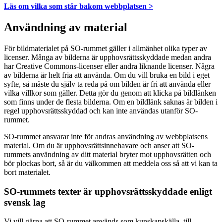
Läs om vilka som står bakom webbplatsen >
Användning av material
För bildmaterialet på SO-rummet gäller i allmänhet olika typer av
licenser. Många av bilderna är upphovsrättsskyddade medan andra
har Creative Commons-licenser eller andra liknande licenser. Några
av bilderna är helt fria att använda. Om du vill bruka en bild i eget
syfte, så måste du själv ta reda på om bilden är fri att använda eller
vilka villkor som gäller. Detta gör du genom att klicka på bildlänken
som finns under de flesta bilderna. Om en bildlänk saknas är bilden i
regel upphovsrättsskyddad och kan inte användas utanför SO-
rummet.
SO-rummet ansvarar inte för andras användning av webbplatsens
material. Om du är upphovsrättsinnehavare och anser att SO-
rummets användning av ditt material bryter mot upphovsrätten och
bör plockas bort, så är du välkommen att meddela oss så att vi kan ta
bort materialet.
SO-rummets texter är upphovsrättsskyddade enligt
svensk lag
Vi vill gärna att SO-rummet används som kunskapskälla, till