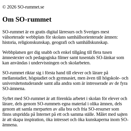
© 2026 SO-rummet.se
Om SO-rummet
SO-rummet är en gratis digital lärresurs och Sveriges mest
välsorterade webbplats för skolans samhällsorienterade ämnen:
historia, religionskunskap, geografi och samhällskunskap.
Webbplatsen ger dig snabb och enkel tillgång till flera tusen
ämnestexter och pedagogiska filmer samt tusentals SO-länkar som
kan användas i undervisningen och skolarbeten.
SO-rummet riktar sig i första hand till elever och lärare på
mellanstadiet, högstadiet och gymnasiet, men även till högskole- och
universitetsstuderande samt alla andra som är intresserade av de fyra
SO-ämnena.
Syftet med SO-rummet är att förenkla arbetet i skolan för elever och
lärare, dels genom SO-rummets egna material i olika ämnen, dels
genom att samla merparten av alla bra och fria SO-resurser som
finns utspridda på Internet på ett och samma ställe. Målet med sajten
är att skapa inspiration, öka intresset och öka kunskaperna inom SO-
ämnena.