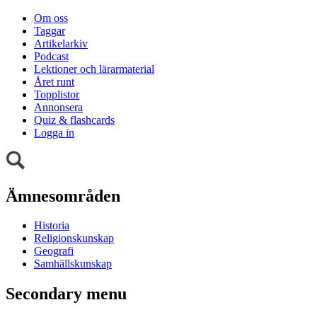
Om oss
Taggar
Artikelarkiv
Podcast
Lektioner och lärarmaterial
Året runt
Topplistor
Annonsera
Quiz & flashcards
Logga in
Ämnesområden
Historia
Religionskunskap
Geografi
Samhällskunskap
Secondary menu