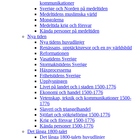
kommunikationer
Sverige och Norden på medeltiden
Medeltidens muslimska värld
Mongolerna
Medeltida krig och försvar
Kända personer på medeltiden
Nya tiden
Nya tidens huvudlinjer
Renässans, upptäcktsresor och en ny världsbild
Reformationen
Vasatidens Sverige
Stormaktstidens Sverige
Häxprocesserna
Frihetstidens Sverige
Upplysningen
Livet på landet och i staden 1500-1776
Ekonomi och handel 1500-1776
Vetenskap, teknik och kommunikationer 1500-
1776
Slaveri och triangelhandel
Sjöfart och sjökrigföring 1500-1776
Krig och försvar 1500-1776
Kända personer 1500-1776
Det långa 1800-talet
Det långa 1800-talets huvudlinjer