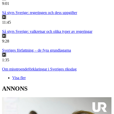
9:01
Så styrs Sverige: regeringen och dess uppgifter
11:45
Så styrs Sverige: valkretsar och olika typer av regeringar
9:28
Sveriges författning – de fyra grundlagarna
1:35
Om misstroendeförklaringar i Sveriges riksdag
Visa fler
ANNONS