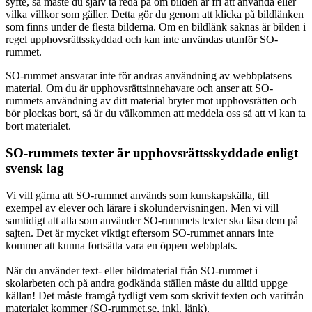
syfte, så måste du själv ta reda på om bilden är fri att använda eller
vilka villkor som gäller. Detta gör du genom att klicka på bildlänken
som finns under de flesta bilderna. Om en bildlänk saknas är bilden i
regel upphovsrättsskyddad och kan inte användas utanför SO-
rummet.
SO-rummet ansvarar inte för andras användning av webbplatsens
material. Om du är upphovsrättsinnehavare och anser att SO-
rummets användning av ditt material bryter mot upphovsrätten och
bör plockas bort, så är du välkommen att meddela oss så att vi kan ta
bort materialet.
SO-rummets texter är upphovsrättsskyddade enligt
svensk lag
Vi vill gärna att SO-rummet används som kunskapskälla, till
exempel av elever och lärare i skolundervisningen. Men vi vill
samtidigt att alla som använder SO-rummets texter ska läsa dem på
sajten. Det är mycket viktigt eftersom SO-rummet annars inte
kommer att kunna fortsätta vara en öppen webbplats.
När du använder text- eller bildmaterial från SO-rummet i
skolarbeten och på andra godkända ställen måste du alltid uppge
källan! Det måste framgå tydligt vem som skrivit texten och varifrån
materialet kommer (SO-rummet.se, inkl. länk).