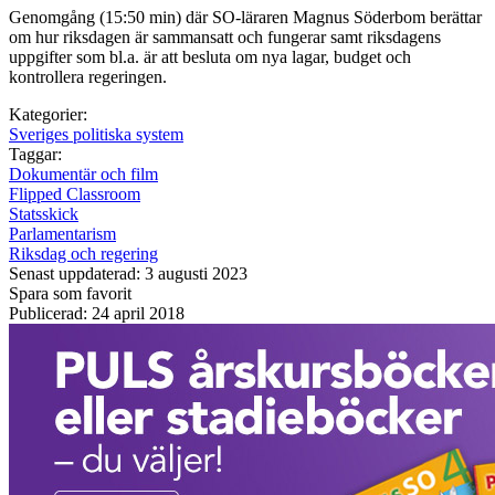
Genomgång (15:50 min) där SO-läraren Magnus Söderbom berättar
om hur riksdagen är sammansatt och fungerar samt riksdagens
uppgifter som bl.a. är att besluta om nya lagar, budget och
kontrollera regeringen.
Kategorier:
Sveriges politiska system
Taggar:
Dokumentär och film
Flipped Classroom
Statsskick
Parlamentarism
Riksdag och regering
Senast uppdaterad: 3 augusti 2023
Spara som favorit
Publicerad: 24 april 2018