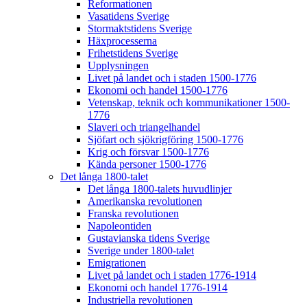
Reformationen
Vasatidens Sverige
Stormaktstidens Sverige
Häxprocesserna
Frihetstidens Sverige
Upplysningen
Livet på landet och i staden 1500-1776
Ekonomi och handel 1500-1776
Vetenskap, teknik och kommunikationer 1500-
1776
Slaveri och triangelhandel
Sjöfart och sjökrigföring 1500-1776
Krig och försvar 1500-1776
Kända personer 1500-1776
Det långa 1800-talet
Det långa 1800-talets huvudlinjer
Amerikanska revolutionen
Franska revolutionen
Napoleontiden
Gustavianska tidens Sverige
Sverige under 1800-talet
Emigrationen
Livet på landet och i staden 1776-1914
Ekonomi och handel 1776-1914
Industriella revolutionen