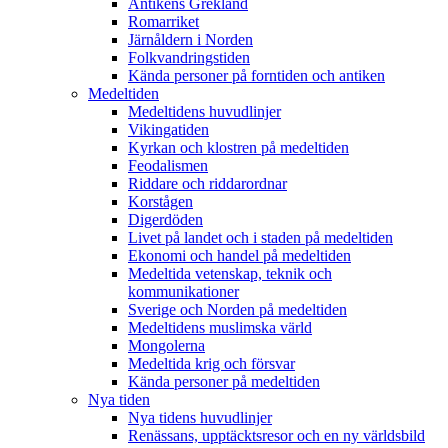
Antikens Grekland
Romarriket
Järnåldern i Norden
Folkvandringstiden
Kända personer på forntiden och antiken
Medeltiden
Medeltidens huvudlinjer
Vikingatiden
Kyrkan och klostren på medeltiden
Feodalismen
Riddare och riddarordnar
Korstågen
Digerdöden
Livet på landet och i staden på medeltiden
Ekonomi och handel på medeltiden
Medeltida vetenskap, teknik och
kommunikationer
Sverige och Norden på medeltiden
Medeltidens muslimska värld
Mongolerna
Medeltida krig och försvar
Kända personer på medeltiden
Nya tiden
Nya tidens huvudlinjer
Renässans, upptäcktsresor och en ny världsbild