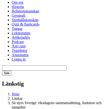
Om oss
Historia
Religionskunskap
Geografi
Samhällskunskap
Quiz & flashcards
Taggar
Lektionstips
Artikelarkiv
Podcast
Året runt
Topplistor
Annonsera
Logga in
Länkstig
Hem
Länkar
Så styrs Sverige: riksdagens sammansättning, funktion och
uppgifter