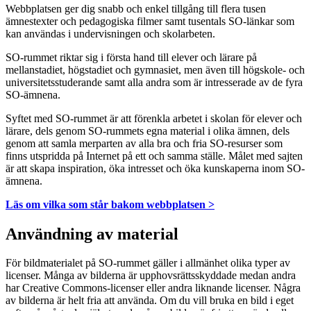
Webbplatsen ger dig snabb och enkel tillgång till flera tusen
ämnestexter och pedagogiska filmer samt tusentals SO-länkar som
kan användas i undervisningen och skolarbeten.
SO-rummet riktar sig i första hand till elever och lärare på
mellanstadiet, högstadiet och gymnasiet, men även till högskole- och
universitetsstuderande samt alla andra som är intresserade av de fyra
SO-ämnena.
Syftet med SO-rummet är att förenkla arbetet i skolan för elever och
lärare, dels genom SO-rummets egna material i olika ämnen, dels
genom att samla merparten av alla bra och fria SO-resurser som
finns utspridda på Internet på ett och samma ställe. Målet med sajten
är att skapa inspiration, öka intresset och öka kunskaperna inom SO-
ämnena.
Läs om vilka som står bakom webbplatsen >
Användning av material
För bildmaterialet på SO-rummet gäller i allmänhet olika typer av
licenser. Många av bilderna är upphovsrättsskyddade medan andra
har Creative Commons-licenser eller andra liknande licenser. Några
av bilderna är helt fria att använda. Om du vill bruka en bild i eget