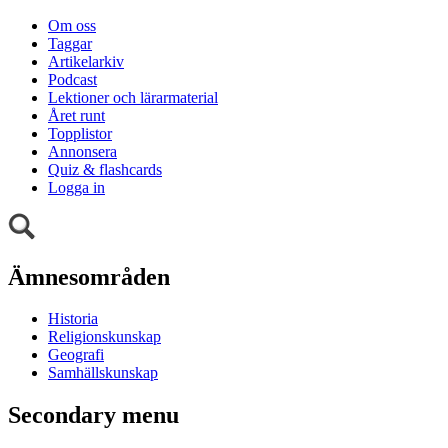
Om oss
Taggar
Artikelarkiv
Podcast
Lektioner och lärarmaterial
Året runt
Topplistor
Annonsera
Quiz & flashcards
Logga in
Ämnesområden
Historia
Religionskunskap
Geografi
Samhällskunskap
Secondary menu