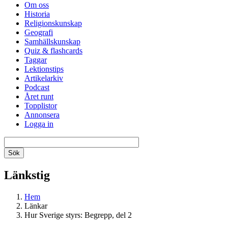
Om oss
Historia
Religionskunskap
Geografi
Samhällskunskap
Quiz & flashcards
Taggar
Lektionstips
Artikelarkiv
Podcast
Året runt
Topplistor
Annonsera
Logga in
Länkstig
Hem
Länkar
Hur Sverige styrs: Begrepp, del 2