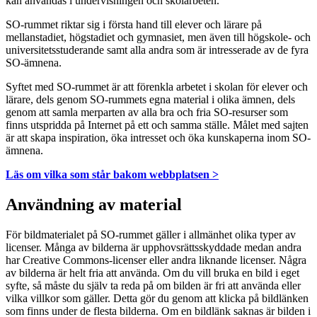
kan användas i undervisningen och skolarbeten.
SO-rummet riktar sig i första hand till elever och lärare på
mellanstadiet, högstadiet och gymnasiet, men även till högskole- och
universitetsstuderande samt alla andra som är intresserade av de fyra
SO-ämnena.
Syftet med SO-rummet är att förenkla arbetet i skolan för elever och
lärare, dels genom SO-rummets egna material i olika ämnen, dels
genom att samla merparten av alla bra och fria SO-resurser som
finns utspridda på Internet på ett och samma ställe. Målet med sajten
är att skapa inspiration, öka intresset och öka kunskaperna inom SO-
ämnena.
Läs om vilka som står bakom webbplatsen >
Användning av material
För bildmaterialet på SO-rummet gäller i allmänhet olika typer av
licenser. Många av bilderna är upphovsrättsskyddade medan andra
har Creative Commons-licenser eller andra liknande licenser. Några
av bilderna är helt fria att använda. Om du vill bruka en bild i eget
syfte, så måste du själv ta reda på om bilden är fri att använda eller
vilka villkor som gäller. Detta gör du genom att klicka på bildlänken
som finns under de flesta bilderna. Om en bildlänk saknas är bilden i