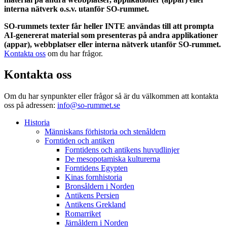
interna nätverk o.s.v. utanför SO-rummet.
SO-rummets texter får heller INTE användas till att prompta
AI-genererat material som presenteras på andra applikationer
(appar), webbplatser eller interna nätverk utanför SO-rummet.
Kontakta oss
om du har frågor.
Kontakta oss
Om du har synpunkter eller frågor så är du välkommen att kontakta
oss på adressen:
info@so-rummet.se
Historia
Människans förhistoria och stenåldern
Forntiden och antiken
Forntidens och antikens huvudlinjer
De mesopotamiska kulturerna
Forntidens Egypten
Kinas fornhistoria
Bronsåldern i Norden
Antikens Persien
Antikens Grekland
Romarriket
Järnåldern i Norden