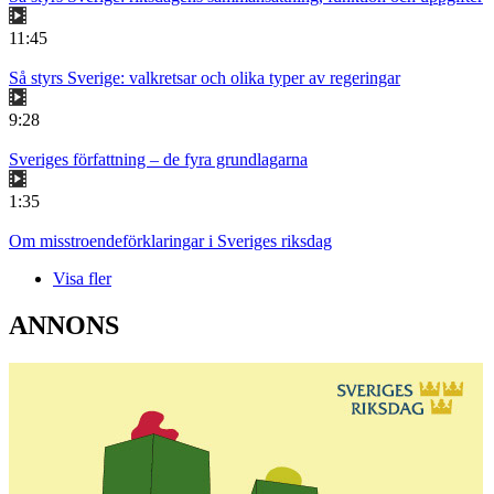
11:45
Så styrs Sverige: valkretsar och olika typer av regeringar
9:28
Sveriges författning – de fyra grundlagarna
1:35
Om misstroendeförklaringar i Sveriges riksdag
Visa fler
ANNONS