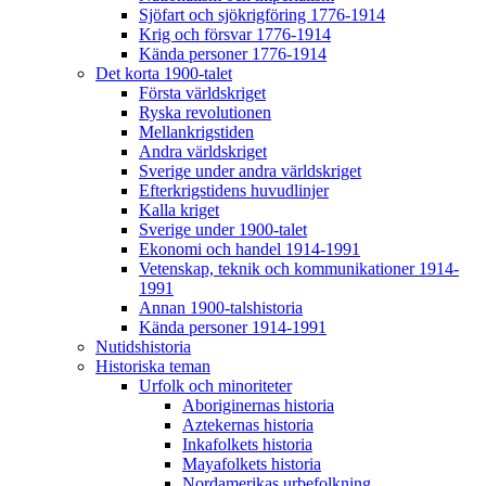
Sjöfart och sjökrigföring 1776-1914
Krig och försvar 1776-1914
Kända personer 1776-1914
Det korta 1900-talet
Första världskriget
Ryska revolutionen
Mellankrigstiden
Andra världskriget
Sverige under andra världskriget
Efterkrigstidens huvudlinjer
Kalla kriget
Sverige under 1900-talet
Ekonomi och handel 1914-1991
Vetenskap, teknik och kommunikationer 1914-
1991
Annan 1900-talshistoria
Kända personer 1914-1991
Nutidshistoria
Historiska teman
Urfolk och minoriteter
Aboriginernas historia
Aztekernas historia
Inkafolkets historia
Mayafolkets historia
Nordamerikas urbefolkning