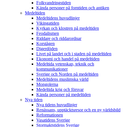
Folkvandringstiden
Kända personer på forntiden och antiken
Medeltiden
Medeltidens huvudlinjer
Vikingatiden
Kyrkan och klostren på medeltiden
Feodalismen
Riddare och riddarordnar
Korstågen
Digerdöden
Livet på landet och i staden på medeltiden
Ekonomi och handel på medeltiden
Medeltida vetenskap, teknik och
kommunikationer
Sverige och Norden på medeltiden
Medeltidens muslimska värld
Mongolerna
Medeltida krig och försvar
Kända personer på medeltiden
Nya tiden
Nya tidens huvudlinjer
Renässans, upptäcktsresor och en ny världsbild
Reformationen
Vasatidens Sverige
Stormaktstidens Sverige