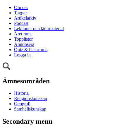
Om oss
Taggar
Artikelarkiv
Podcast
Lektioner och lärarmaterial
Året runt
Topplistor
Annonsera
Quiz & flashcards
Logga in
Ämnesområden
Historia
Religionskunskap
Geografi
Samhällskunskap
Secondary menu