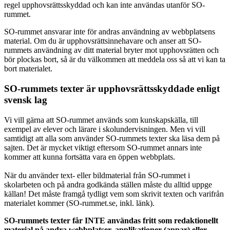
regel upphovsrättsskyddad och kan inte användas utanför SO-
rummet.
SO-rummet ansvarar inte för andras användning av webbplatsens
material. Om du är upphovsrättsinnehavare och anser att SO-
rummets användning av ditt material bryter mot upphovsrätten och
bör plockas bort, så är du välkommen att meddela oss så att vi kan ta
bort materialet.
SO-rummets texter är upphovsrättsskyddade enligt
svensk lag
Vi vill gärna att SO-rummet används som kunskapskälla, till
exempel av elever och lärare i skolundervisningen. Men vi vill
samtidigt att alla som använder SO-rummets texter ska läsa dem på
sajten. Det är mycket viktigt eftersom SO-rummet annars inte
kommer att kunna fortsätta vara en öppen webbplats.
När du använder text- eller bildmaterial från SO-rummet i
skolarbeten och på andra godkända ställen måste du alltid uppge
källan! Det måste framgå tydligt vem som skrivit texten och varifrån
materialet kommer (SO-rummet.se, inkl. länk).
SO-rummets texter får INTE användas fritt som redaktionellt
material på andra webbplatser, applikationer (appar) eller