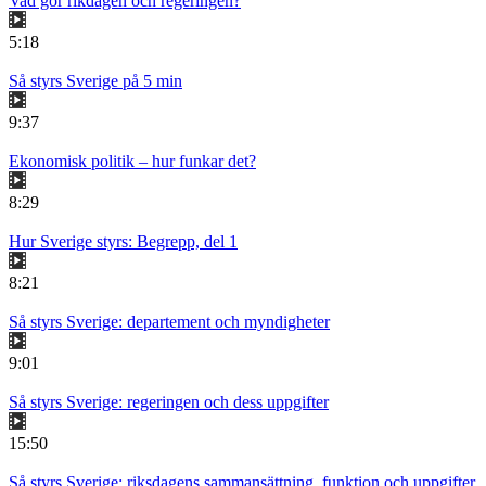
Vad gör rikdagen och regeringen?
5:18
Så styrs Sverige på 5 min
9:37
Ekonomisk politik – hur funkar det?
8:29
Hur Sverige styrs: Begrepp, del 1
8:21
Så styrs Sverige: departement och myndigheter
9:01
Så styrs Sverige: regeringen och dess uppgifter
15:50
Så styrs Sverige: riksdagens sammansättning, funktion och uppgifter