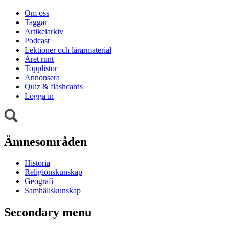
Om oss
Taggar
Artikelarkiv
Podcast
Lektioner och lärarmaterial
Året runt
Topplistor
Annonsera
Quiz & flashcards
Logga in
Ämnesområden
Historia
Religionskunskap
Geografi
Samhällskunskap
Secondary menu