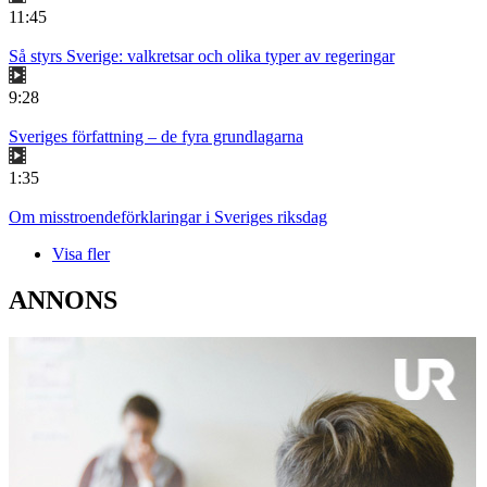
11:45
Så styrs Sverige: valkretsar och olika typer av regeringar
9:28
Sveriges författning – de fyra grundlagarna
1:35
Om misstroendeförklaringar i Sveriges riksdag
Visa fler
ANNONS