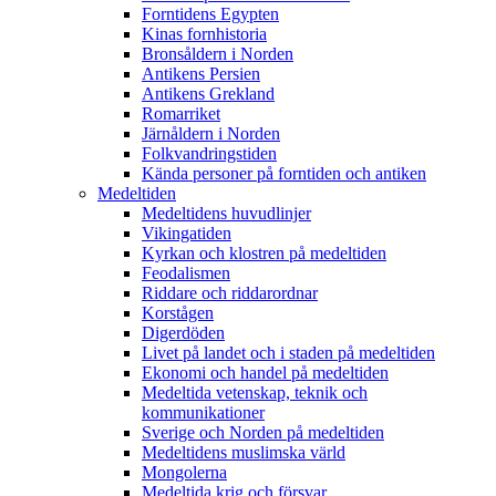
Forntidens Egypten
Kinas fornhistoria
Bronsåldern i Norden
Antikens Persien
Antikens Grekland
Romarriket
Järnåldern i Norden
Folkvandringstiden
Kända personer på forntiden och antiken
Medeltiden
Medeltidens huvudlinjer
Vikingatiden
Kyrkan och klostren på medeltiden
Feodalismen
Riddare och riddarordnar
Korstågen
Digerdöden
Livet på landet och i staden på medeltiden
Ekonomi och handel på medeltiden
Medeltida vetenskap, teknik och
kommunikationer
Sverige och Norden på medeltiden
Medeltidens muslimska värld
Mongolerna
Medeltida krig och försvar