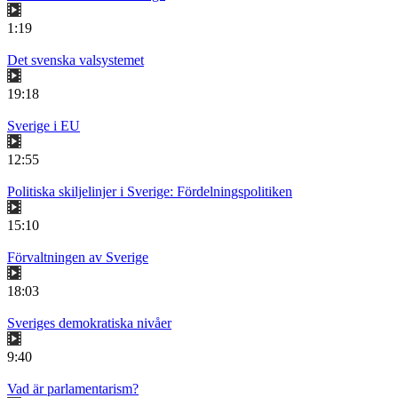
1:19
Det svenska valsystemet
19:18
Sverige i EU
12:55
Politiska skiljelinjer i Sverige: Fördelningspolitiken
15:10
Förvaltningen av Sverige
18:03
Sveriges demokratiska nivåer
9:40
Vad är parlamentarism?