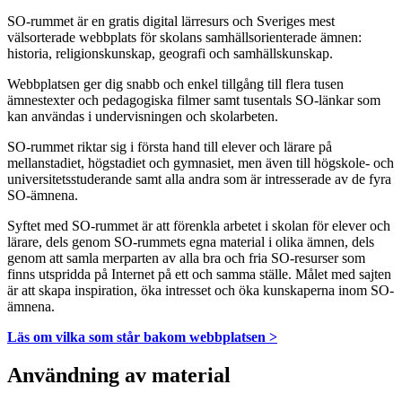
SO-rummet är en gratis digital lärresurs och Sveriges mest
välsorterade webbplats för skolans samhällsorienterade ämnen:
historia, religionskunskap, geografi och samhällskunskap.
Webbplatsen ger dig snabb och enkel tillgång till flera tusen
ämnestexter och pedagogiska filmer samt tusentals SO-länkar som
kan användas i undervisningen och skolarbeten.
SO-rummet riktar sig i första hand till elever och lärare på
mellanstadiet, högstadiet och gymnasiet, men även till högskole- och
universitetsstuderande samt alla andra som är intresserade av de fyra
SO-ämnena.
Syftet med SO-rummet är att förenkla arbetet i skolan för elever och
lärare, dels genom SO-rummets egna material i olika ämnen, dels
genom att samla merparten av alla bra och fria SO-resurser som
finns utspridda på Internet på ett och samma ställe. Målet med sajten
är att skapa inspiration, öka intresset och öka kunskaperna inom SO-
ämnena.
Läs om vilka som står bakom webbplatsen >
Användning av material