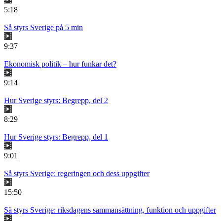
5:18
Så styrs Sverige på 5 min
9:37
Ekonomisk politik – hur funkar det?
9:14
Hur Sverige styrs: Begrepp, del 2
8:29
Hur Sverige styrs: Begrepp, del 1
9:01
Så styrs Sverige: regeringen och dess uppgifter
15:50
Så styrs Sverige: riksdagens sammansättning, funktion och uppgifter