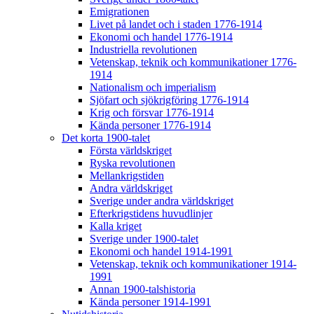
Emigrationen
Livet på landet och i staden 1776-1914
Ekonomi och handel 1776-1914
Industriella revolutionen
Vetenskap, teknik och kommunikationer 1776-
1914
Nationalism och imperialism
Sjöfart och sjökrigföring 1776-1914
Krig och försvar 1776-1914
Kända personer 1776-1914
Det korta 1900-talet
Första världskriget
Ryska revolutionen
Mellankrigstiden
Andra världskriget
Sverige under andra världskriget
Efterkrigstidens huvudlinjer
Kalla kriget
Sverige under 1900-talet
Ekonomi och handel 1914-1991
Vetenskap, teknik och kommunikationer 1914-
1991
Annan 1900-talshistoria
Kända personer 1914-1991