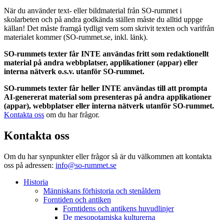
När du använder text- eller bildmaterial från SO-rummet i
skolarbeten och på andra godkända ställen måste du alltid uppge
källan! Det måste framgå tydligt vem som skrivit texten och varifrån
materialet kommer (SO-rummet.se, inkl. länk).
SO-rummets texter får INTE användas fritt som redaktionellt
material på andra webbplatser, applikationer (appar) eller
interna nätverk o.s.v. utanför SO-rummet.
SO-rummets texter får heller INTE användas till att prompta
AI-genererat material som presenteras på andra applikationer
(appar), webbplatser eller interna nätverk utanför SO-rummet.
Kontakta oss
om du har frågor.
Kontakta oss
Om du har synpunkter eller frågor så är du välkommen att kontakta
oss på adressen:
info@so-rummet.se
Historia
Människans förhistoria och stenåldern
Forntiden och antiken
Forntidens och antikens huvudlinjer
De mesopotamiska kulturerna