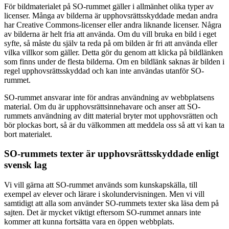
För bildmaterialet på SO-rummet gäller i allmänhet olika typer av
licenser. Många av bilderna är upphovsrättsskyddade medan andra
har Creative Commons-licenser eller andra liknande licenser. Några
av bilderna är helt fria att använda. Om du vill bruka en bild i eget
syfte, så måste du själv ta reda på om bilden är fri att använda eller
vilka villkor som gäller. Detta gör du genom att klicka på bildlänken
som finns under de flesta bilderna. Om en bildlänk saknas är bilden i
regel upphovsrättsskyddad och kan inte användas utanför SO-
rummet.
SO-rummet ansvarar inte för andras användning av webbplatsens
material. Om du är upphovsrättsinnehavare och anser att SO-
rummets användning av ditt material bryter mot upphovsrätten och
bör plockas bort, så är du välkommen att meddela oss så att vi kan ta
bort materialet.
SO-rummets texter är upphovsrättsskyddade enligt
svensk lag
Vi vill gärna att SO-rummet används som kunskapskälla, till
exempel av elever och lärare i skolundervisningen. Men vi vill
samtidigt att alla som använder SO-rummets texter ska läsa dem på
sajten. Det är mycket viktigt eftersom SO-rummet annars inte
kommer att kunna fortsätta vara en öppen webbplats.