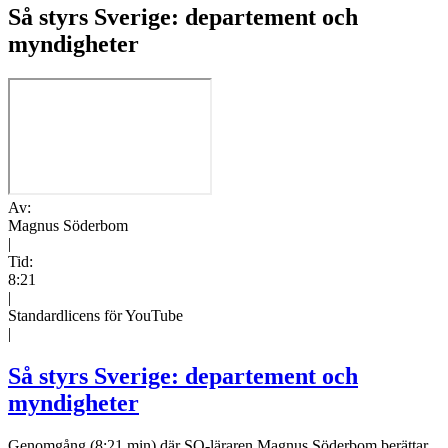
Så styrs Sverige: departement och
myndigheter
Av:
Magnus Söderbom
|
Tid:
8:21
|
Standardlicens för YouTube
|
Så styrs Sverige: departement och
myndigheter
Genomgång (8:21 min) där SO-läraren Magnus Söderbom berättar