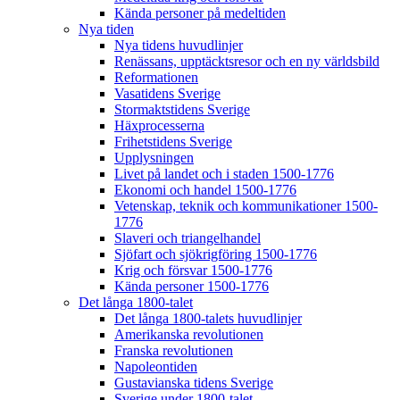
Kända personer på medeltiden
Nya tiden
Nya tidens huvudlinjer
Renässans, upptäcktsresor och en ny världsbild
Reformationen
Vasatidens Sverige
Stormaktstidens Sverige
Häxprocesserna
Frihetstidens Sverige
Upplysningen
Livet på landet och i staden 1500-1776
Ekonomi och handel 1500-1776
Vetenskap, teknik och kommunikationer 1500-
1776
Slaveri och triangelhandel
Sjöfart och sjökrigföring 1500-1776
Krig och försvar 1500-1776
Kända personer 1500-1776
Det långa 1800-talet
Det långa 1800-talets huvudlinjer
Amerikanska revolutionen
Franska revolutionen
Napoleontiden
Gustavianska tidens Sverige
Sverige under 1800-talet