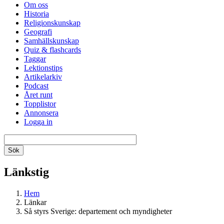
Om oss
Historia
Religionskunskap
Geografi
Samhällskunskap
Quiz & flashcards
Taggar
Lektionstips
Artikelarkiv
Podcast
Året runt
Topplistor
Annonsera
Logga in
Länkstig
Hem
Länkar
Så styrs Sverige: departement och myndigheter