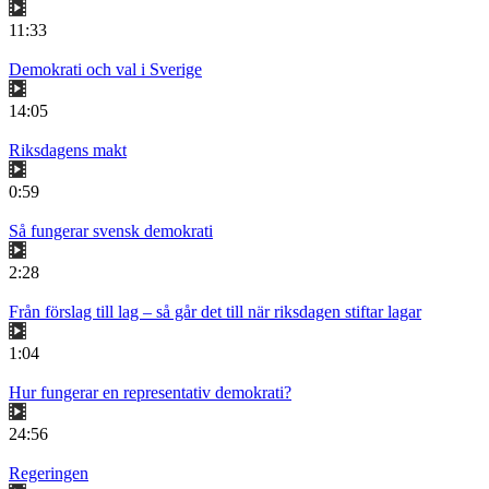
11:33
Demokrati och val i Sverige
14:05
Riksdagens makt
0:59
Så fungerar svensk demokrati
2:28
Från förslag till lag – så går det till när riksdagen stiftar lagar
1:04
Hur fungerar en representativ demokrati?
24:56
Regeringen