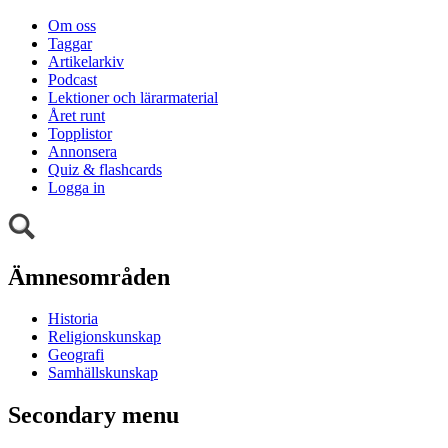
Om oss
Taggar
Artikelarkiv
Podcast
Lektioner och lärarmaterial
Året runt
Topplistor
Annonsera
Quiz & flashcards
Logga in
Ämnesområden
Historia
Religionskunskap
Geografi
Samhällskunskap
Secondary menu