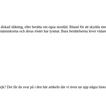
en älskad släkting, eller berätta om egna stordåd. Ibland för att skydda
niskorna och deras röster har tystnat. Bara berättelserna lever vidare,
rejk? Det får du svar på i den här artikeln där vi även tar upp några hist