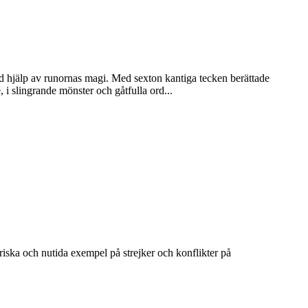
 med hjälp av runornas magi. Med sexton kantiga tecken berättade
 i slingrande mönster och gåtfulla ord...
oriska och nutida exempel på strejker och konflikter på