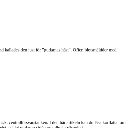
d kallades den just för ”gudarnas häst”. Offer, blotsmåltider med
 s.k. centralförsvarstanken. I den här artikeln kan du läsa kortfattat om
dradet istället omfamna idén om allmän värnplikt...