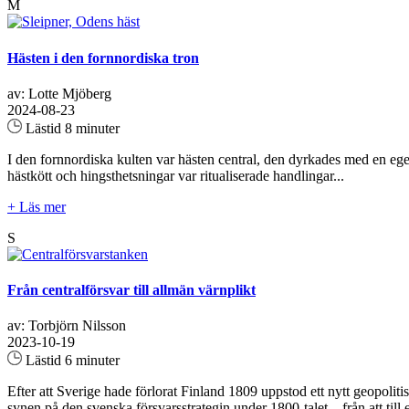
M
Hästen i den fornnordiska tron
av: Lotte Mjöberg
2024-08-23
Lästid 8 minuter
I den fornnordiska kulten var hästen central, den dyrkades med en ege
hästkött och hingsthetsningar var ritualiserade handlingar...
+ Läs mer
S
Från centralförsvar till allmän värnplikt
av: Torbjörn Nilsson
2023-10-19
Lästid 6 minuter
Efter att Sverige hade förlorat Finland 1809 uppstod ett nytt geopolitis
synen på den svenska försvarsstrategin under 1800-talet – från att till e