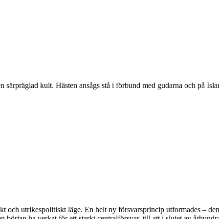
n särpräglad kult. Hästen ansågs stå i förbund med gudarna och på Islan
kt och utrikespolitiskt läge. En helt ny försvarsprincip utformades – den
n början ha verkat för ett starkt centralförsvar, till att i slutet av århun