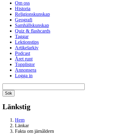
Om oss
Historia
Religionskunskap
Geografi
Samhällskunskap
Quiz & flashcards
Taggar
Lektionstips
Artikelarkiv
Podcast
Året runt
Topplistor
Annonsera
Logga in
Länkstig
Hem
Länkar
Fakta om järnåldern