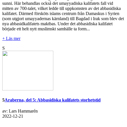
sunni. Här behandlas också det umayyadiska kalifatets fall vid
mitten av 700-talet, vilket ledde till uppkomsten av det abbasidiska
kalifatet. Därmed försköts islams centrum från Damaskus i Syrien
(som utgjort umayyadernas kärnland) till Bagdad i Irak som blev det
nya abbasidkalifatets maktbas. Under det abbasidiska kalifatet
började ett helt nytt muslimskt samhälle ta form...
+ Läs mer
S
5
Araberna, del 5: Abbasidiska kalifatets storhetstid
av: Lars Hammarén
2022-12-21