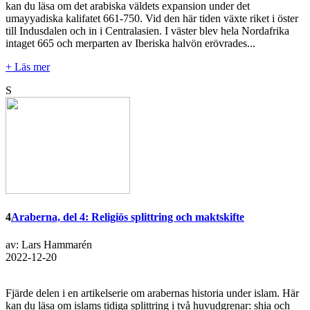
kan du läsa om det arabiska väldets expansion under det
umayyadiska kalifatet 661-750. Vid den här tiden växte riket i öster
till Indusdalen och in i Centralasien. I väster blev hela Nordafrika
intaget 665 och merparten av Iberiska halvön erövrades...
+ Läs mer
S
4
Araberna, del 4: Religiös splittring och maktskifte
av: Lars Hammarén
2022-12-20
Fjärde delen i en artikelserie om arabernas historia under islam. Här
kan du läsa om islams tidiga splittring i två huvudgrenar: shia och