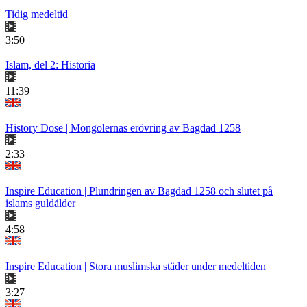
Tidig medeltid
3:50
Islam, del 2: Historia
11:39
History Dose | Mongolernas erövring av Bagdad 1258
2:33
Inspire Education | Plundringen av Bagdad 1258 och slutet på
islams guldålder
4:58
Inspire Education | Stora muslimska städer under medeltiden
3:27