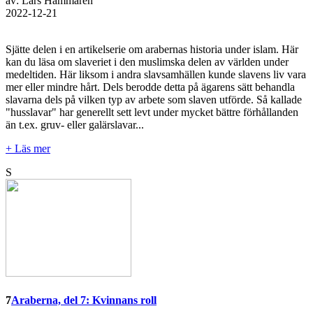
av: Lars Hammarén
2022-12-21
Sjätte delen i en artikelserie om arabernas historia under islam. Här
kan du läsa om slaveriet i den muslimska delen av världen under
medeltiden. Här liksom i andra slavsamhällen kunde slavens liv vara
mer eller mindre hårt. Dels berodde detta på ägarens sätt behandla
slavarna dels på vilken typ av arbete som slaven utförde. Så kallade
"husslavar" har generellt sett levt under mycket bättre förhållanden
än t.ex. gruv- eller galärslavar...
+ Läs mer
S
7
Araberna, del 7: Kvinnans roll