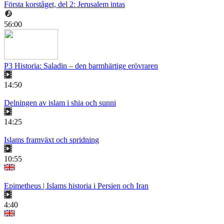
Första korståget, del 2: Jerusalem intas
56:00
P3 Historia: Saladin – den barmhärtige erövraren
14:50
Delningen av islam i shia och sunni
14:25
Islams framväxt och spridning
10:55
Epimetheus | Islams historia i Persien och Iran
4:40