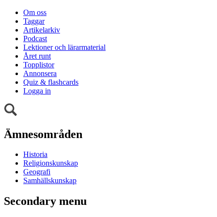
Om oss
Taggar
Artikelarkiv
Podcast
Lektioner och lärarmaterial
Året runt
Topplistor
Annonsera
Quiz & flashcards
Logga in
Ämnesområden
Historia
Religionskunskap
Geografi
Samhällskunskap
Secondary menu