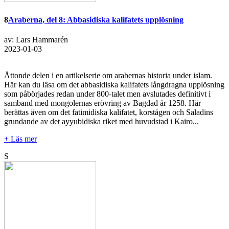
8
Araberna, del 8: Abbasidiska kalifatets upplösning
av: Lars Hammarén
2023-01-03
Åttonde delen i en artikelserie om arabernas historia under islam.
Här kan du läsa om det abbasidiska kalifatets långdragna upplösning
som påbörjades redan under 800-talet men avslutades definitivt i
samband med mongolernas erövring av Bagdad år 1258. Här
berättas även om det fatimidiska kalifatet, korstågen och Saladins
grundande av det ayyubidiska riket med huvudstad i Kairo...
+ Läs mer
S