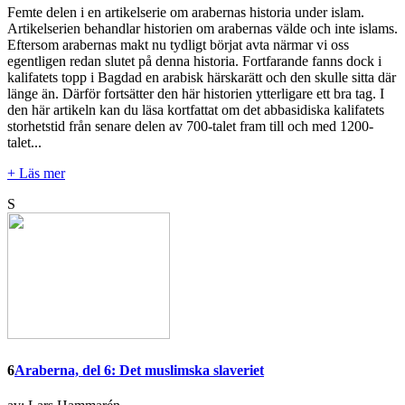
Femte delen i en artikelserie om arabernas historia under islam.
Artikelserien behandlar historien om arabernas välde och inte islams.
Eftersom arabernas makt nu tydligt börjat avta närmar vi oss
egentligen redan slutet på denna historia. Fortfarande fanns dock i
kalifatets topp i Bagdad en arabisk härskarätt och den skulle sitta där
länge än. Därför fortsätter den här historien ytterligare ett bra tag. I
den här artikeln kan du läsa kortfattat om det abbasidiska kalifatets
storhetstid från senare delen av 700-talet fram till och med 1200-
talet...
+ Läs mer
S
6
Araberna, del 6: Det muslimska slaveriet