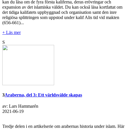
kan du läsa om de fyra första kaliferna, deras erövringar och
expansion av det islamiska väldet. Du kan också läsa kortfattat om
det tidiga kalifatets uppbyggnad och organisation samt den inre
religiösa splittringen som uppstod under kalif Alis tid vid makten
(656-661)...
+ Läs mer
S
3
Araberna, del 3: Ett världsvälde skapas
av: Lars Hammarén
2021-06-19
Tredje delen i en artikelserie om arabernas historia under islam. Här