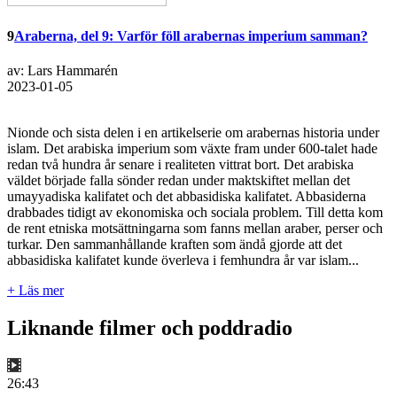
9
Araberna, del 9: Varför föll arabernas imperium samman?
av: Lars Hammarén
2023-01-05
Nionde och sista delen i en artikelserie om arabernas historia under
islam. Det arabiska imperium som växte fram under 600-talet hade
redan två hundra år senare i realiteten vittrat bort. Det arabiska
väldet började falla sönder redan under maktskiftet mellan det
umayyadiska kalifatet och det abbasidiska kalifatet. Abbasiderna
drabbades tidigt av ekonomiska och sociala problem. Till detta kom
de rent etniska motsättningarna som fanns mellan araber, perser och
turkar. Den sammanhållande kraften som ändå gjorde att det
abbasidiska kalifatet kunde överleva i femhundra år var islam...
+ Läs mer
Liknande filmer och poddradio
26:43