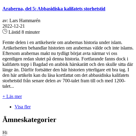
Araberna, del 5: Abbasidiska kalifatets storhetstid
av: Lars Hammarén
2022-12-21
Lästid 8 minuter
Femte delen i en artikelserie om arabernas historia under islam.
Artikelserien behandlar historien om arabernas välde och inte islams.
Eftersom arabernas makt nu tydligt börjat avta närmar vi oss
egentligen redan slutet på denna historia. Fortfarande fanns dock i
kalifatets topp i Bagdad en arabisk härskarätt och den skulle sitta där
länge än. Därför fortsätter den här historien ytterligare ett bra tag. I
den här artikeln kan du läsa kortfattat om det abbasidiska kalifatets
storhetstid från senare delen av 700-talet fram till och med 1200-
talet...
+ Läs mer
Visa fler
Ämneskategorier
Hi