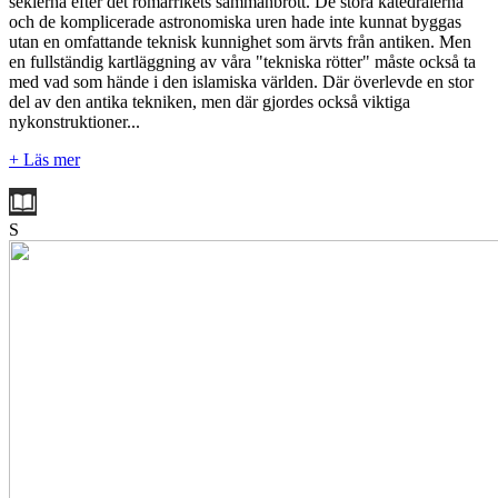
seklerna efter det romarrikets sammanbrott. De stora katedralerna
och de komplicerade astronomiska uren hade inte kunnat byggas
utan en omfattande teknisk kunnighet som ärvts från antiken. Men
en fullständig kartläggning av våra "tekniska rötter" måste också ta
med vad som hände i den islamiska världen. Där överlevde en stor
del av den antika tekniken, men där gjordes också viktiga
nykonstruktioner...
+ Läs mer
S