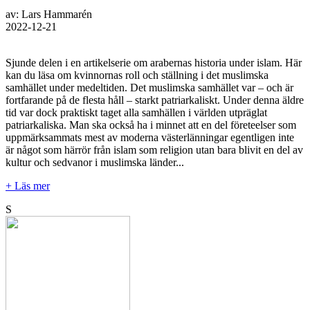
av: Lars Hammarén
2022-12-21
Sjunde delen i en artikelserie om arabernas historia under islam. Här
kan du läsa om kvinnornas roll och ställning i det muslimska
samhället under medeltiden. Det muslimska samhället var – och är
fortfarande på de flesta håll – starkt patriarkaliskt. Under denna äldre
tid var dock praktiskt taget alla samhällen i världen utpräglat
patriarkaliska. Man ska också ha i minnet att en del företeelser som
uppmärksammats mest av moderna västerlänningar egentligen inte
är något som härrör från islam som religion utan bara blivit en del av
kultur och sedvanor i muslimska länder...
+ Läs mer
S