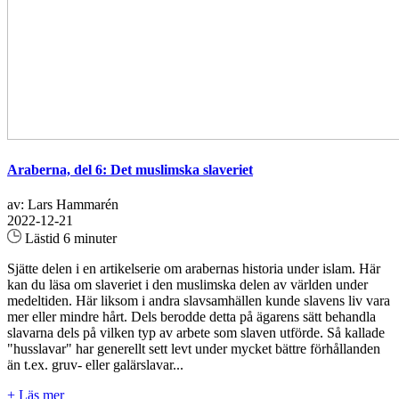
Araberna, del 6: Det muslimska slaveriet
av: Lars Hammarén
2022-12-21
Lästid 6 minuter
Sjätte delen i en artikelserie om arabernas historia under islam. Här
kan du läsa om slaveriet i den muslimska delen av världen under
medeltiden. Här liksom i andra slavsamhällen kunde slavens liv vara
mer eller mindre hårt. Dels berodde detta på ägarens sätt behandla
slavarna dels på vilken typ av arbete som slaven utförde. Så kallade
"husslavar" har generellt sett levt under mycket bättre förhållanden
än t.ex. gruv- eller galärslavar...
+ Läs mer