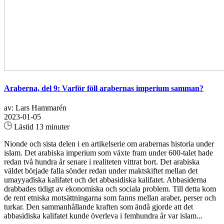
Araberna, del 9: Varför föll arabernas imperium samman?
av: Lars Hammarén
2023-01-05
Lästid 13 minuter
Nionde och sista delen i en artikelserie om arabernas historia under
islam. Det arabiska imperium som växte fram under 600-talet hade
redan två hundra år senare i realiteten vittrat bort. Det arabiska
väldet började falla sönder redan under maktskiftet mellan det
umayyadiska kalifatet och det abbasidiska kalifatet. Abbasiderna
drabbades tidigt av ekonomiska och sociala problem. Till detta kom
de rent etniska motsättningarna som fanns mellan araber, perser och
turkar. Den sammanhållande kraften som ändå gjorde att det
abbasidiska kalifatet kunde överleva i femhundra år var islam...