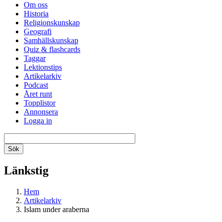
Om oss
Historia
Religionskunskap
Geografi
Samhällskunskap
Quiz & flashcards
Taggar
Lektionstips
Artikelarkiv
Podcast
Året runt
Topplistor
Annonsera
Logga in
Länkstig
Hem
Artikelarkiv
Islam under araberna