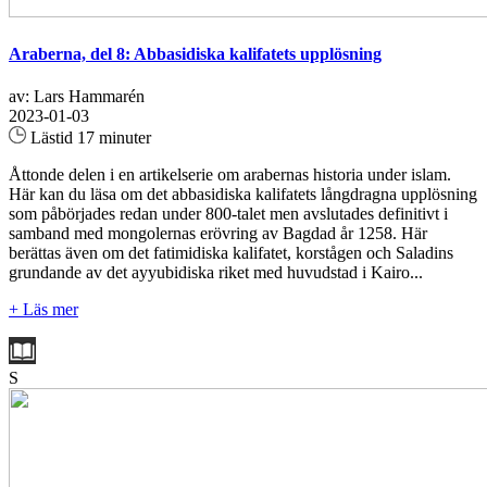
Araberna, del 8: Abbasidiska kalifatets upplösning
av: Lars Hammarén
2023-01-03
Lästid 17 minuter
Åttonde delen i en artikelserie om arabernas historia under islam.
Här kan du läsa om det abbasidiska kalifatets långdragna upplösning
som påbörjades redan under 800-talet men avslutades definitivt i
samband med mongolernas erövring av Bagdad år 1258. Här
berättas även om det fatimidiska kalifatet, korstågen och Saladins
grundande av det ayyubidiska riket med huvudstad i Kairo...
+ Läs mer
S