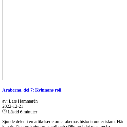
Araberna, del 7: Kvinnans roll
av: Lars Hammarén
2022-12-21
Lästid 6 minuter
Sjunde delen i en artikelserie om arabernas historia under islam. Här
kan du läsa om kvinnornas roll och ställning i det muslimska