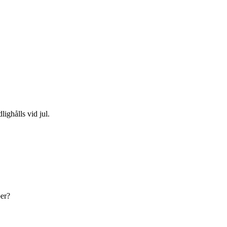
lighålls vid jul.
ber?