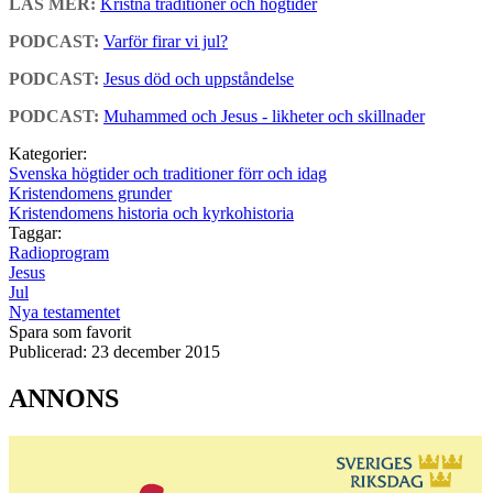
LÄS MER:
Kristna traditioner och högtider
PODCAST:
Varför firar vi jul?
PODCAST:
Jesus död och uppståndelse
PODCAST:
Muhammed och Jesus - likheter och skillnader
Kategorier:
Svenska högtider och traditioner förr och idag
Kristendomens grunder
Kristendomens historia och kyrkohistoria
Taggar:
Radioprogram
Jesus
Jul
Nya testamentet
Spara som favorit
Publicerad:
23 december 2015
ANNONS