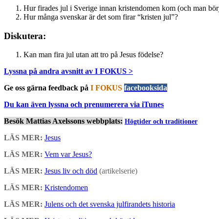
Hur firades jul i Sverige innan kristendomen kom (och man bör
Hur många svenskar är det som firar “kristen jul”?
Diskutera:
Kan man fira jul utan att tro på Jesus födelse?
Lyssna på andra avsnitt av I FOKUS >
Ge oss gärna feedback på
I FOKUS
facebooksida
Du kan även lyssna och prenumerera via iTunes
Besök Mattias Axelssons webbplats:
Högtider och traditioner
LÄS MER:
Jesus
LÄS MER:
Vem var Jesus?
LÄS MER:
Jesus liv och död
(artikelserie)
LÄS MER:
Kristendomen
LÄS MER:
Julens och det svenska julfirandets historia