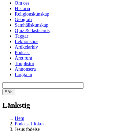
Om oss
Historia
Religionskunskap
Geografi
Samhällskunskap
Quiz & flashcards
Taggar
Lektionstips
Artikelarkiv
Podcast
Året runt
Topplistor
Annonsera
Logga in
Länkstig
Hem
Podcast I fokus
Jesus födelse