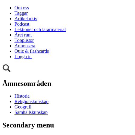
Om oss
Taggar
Artikelarkiv
Podcast
Lektioner och lärarmaterial
Året runt
Topplistor
Annonsera
Quiz & flashcards
Logga in
Ämnesområden
Historia
Religionskunskap
Geografi
Samhällskunskap
Secondary menu