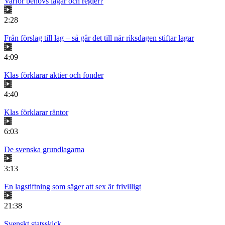
Varför behövs lagar och regler?
2:28
Från förslag till lag – så går det till när riksdagen stiftar lagar
4:09
Klas förklarar aktier och fonder
4:40
Klas förklarar räntor
6:03
De svenska grundlagarna
3:13
En lagstiftning som säger att sex är frivilligt
21:38
Svenskt statsskick