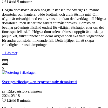
Lästid 5 minuter
Högsta domstolen är den högsta instansen för Sveriges allmänna
domstolar och hanterar både brottmål och civilrättsliga mål. Om
någon är missnöjd med en hovrätts dom kan de överklaga till Högsta
domstolen, men det är inte säkert att målet prövas. Domstolen
beviljar prövningstillstånd endast för viktiga rättsfrågor eller om det
finns speciella skäl. Högsta domstolens främsta uppgift är att skapa
prejudikat, vilket innebar att deras avgöranden ska vara vägledande
för andra domstolar i liknande fall. Detta hjälper till att skapa
enhetlighet i rättstillämpningen...
+ Läs mer
S
Sveriges riksdag – en representativ demokrati
av: Riksdagsförvaltningen
2024-05-18
Lästid 9 minuter