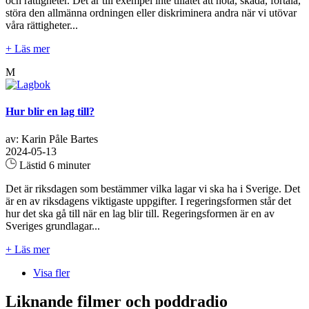
och rättigheter. Det är till exempel inte tillåtet att hota, skada, förtala,
störa den allmänna ordningen eller diskriminera andra när vi utövar
våra rättigheter...
+ Läs mer
M
Hur blir en lag till?
av: Karin Påle Bartes
2024-05-13
Lästid 6 minuter
Det är riksdagen som bestämmer vilka lagar vi ska ha i Sverige. Det
är en av riksdagens viktigaste uppgifter. I regeringsformen står det
hur det ska gå till när en lag blir till. Regeringsformen är en av
Sveriges grundlagar...
+ Läs mer
Visa fler
Liknande filmer och poddradio