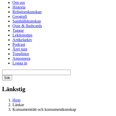
Om oss
Historia
Religionskunskap
Geografi
Samhällskunskap
Quiz & flashcards
Taggar
Lektionstips
Artikelarkiv
Podcast
Året runt
Topplistor
Annonsera
Logga in
Länkstig
Hem
Länkar
Konsumenträtt och konsumentkunskap