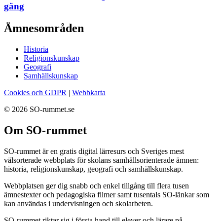
gäng
Ämnesområden
Historia
Religionskunskap
Geografi
Samhällskunskap
Cookies och GDPR
|
Webbkarta
© 2026 SO-rummet.se
Om SO-rummet
SO-rummet är en gratis digital lärresurs och Sveriges mest
välsorterade webbplats för skolans samhällsorienterade ämnen:
historia, religionskunskap, geografi och samhällskunskap.
Webbplatsen ger dig snabb och enkel tillgång till flera tusen
ämnestexter och pedagogiska filmer samt tusentals SO-länkar som
kan användas i undervisningen och skolarbeten.
SO-rummet riktar sig i första hand till elever och lärare på