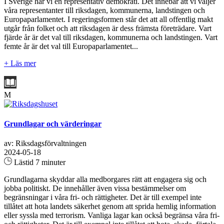
I Sverige har vi en representativ demokrati. Det innebär att vi väljer
våra representanter till riksdagen, kommunerna, landstingen och
Europaparlamentet. I regeringsformen står det att all offentlig makt
utgår från folket och att riksdagen är dess främsta företrädare. Vart
fjärde år är det val till riksdagen, kommunerna och landstingen. Vart
femte år är det val till Europaparlamentet...
+ Läs mer
M
Grundlagar och värderingar
av: Riksdagsförvaltningen
2024-05-18
Lästid 7 minuter
Grundlagarna skyddar alla medborgares rätt att engagera sig och
jobba politiskt. De innehåller även vissa bestämmelser om
begränsningar i våra fri- och rättigheter. Det är till exempel inte
tillåtet att hota landets säkerhet genom att sprida hemlig information
eller syssla med terrorism. Vanliga lagar kan också begränsa våra fri-