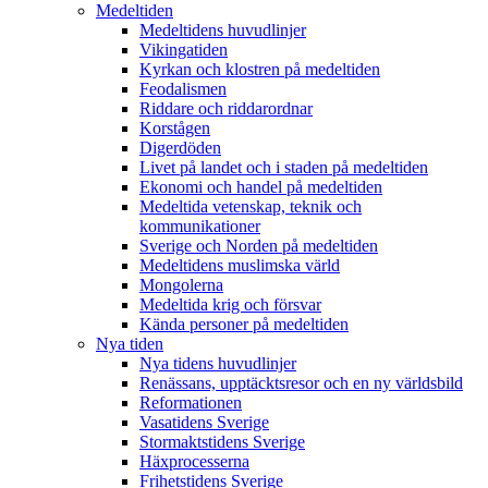
Medeltiden
Medeltidens huvudlinjer
Vikingatiden
Kyrkan och klostren på medeltiden
Feodalismen
Riddare och riddarordnar
Korstågen
Digerdöden
Livet på landet och i staden på medeltiden
Ekonomi och handel på medeltiden
Medeltida vetenskap, teknik och
kommunikationer
Sverige och Norden på medeltiden
Medeltidens muslimska värld
Mongolerna
Medeltida krig och försvar
Kända personer på medeltiden
Nya tiden
Nya tidens huvudlinjer
Renässans, upptäcktsresor och en ny världsbild
Reformationen
Vasatidens Sverige
Stormaktstidens Sverige
Häxprocesserna
Frihetstidens Sverige