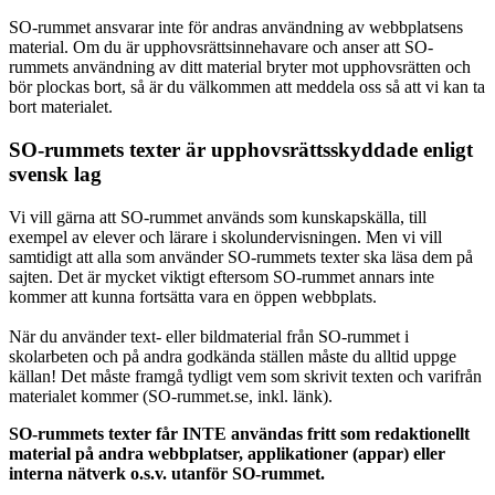
SO-rummet ansvarar inte för andras användning av webbplatsens
material. Om du är upphovsrättsinnehavare och anser att SO-
rummets användning av ditt material bryter mot upphovsrätten och
bör plockas bort, så är du välkommen att meddela oss så att vi kan ta
bort materialet.
SO-rummets texter är upphovsrättsskyddade enligt
svensk lag
Vi vill gärna att SO-rummet används som kunskapskälla, till
exempel av elever och lärare i skolundervisningen. Men vi vill
samtidigt att alla som använder SO-rummets texter ska läsa dem på
sajten. Det är mycket viktigt eftersom SO-rummet annars inte
kommer att kunna fortsätta vara en öppen webbplats.
När du använder text- eller bildmaterial från SO-rummet i
skolarbeten och på andra godkända ställen måste du alltid uppge
källan! Det måste framgå tydligt vem som skrivit texten och varifrån
materialet kommer (SO-rummet.se, inkl. länk).
SO-rummets texter får INTE användas fritt som redaktionellt
material på andra webbplatser, applikationer (appar) eller
interna nätverk o.s.v. utanför SO-rummet.