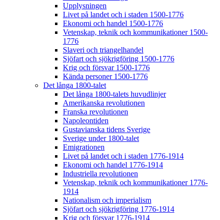
Upplysningen
Livet på landet och i staden 1500-1776
Ekonomi och handel 1500-1776
Vetenskap, teknik och kommunikationer 1500-
1776
Slaveri och triangelhandel
Sjöfart och sjökrigföring 1500-1776
Krig och försvar 1500-1776
Kända personer 1500-1776
Det långa 1800-talet
Det långa 1800-talets huvudlinjer
Amerikanska revolutionen
Franska revolutionen
Napoleontiden
Gustavianska tidens Sverige
Sverige under 1800-talet
Emigrationen
Livet på landet och i staden 1776-1914
Ekonomi och handel 1776-1914
Industriella revolutionen
Vetenskap, teknik och kommunikationer 1776-
1914
Nationalism och imperialism
Sjöfart och sjökrigföring 1776-1914
Krig och försvar 1776-1914