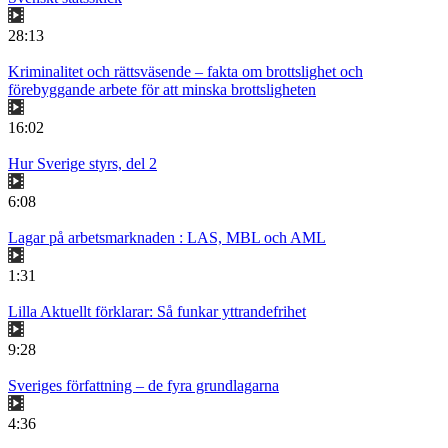
28:13
Kriminalitet och rättsväsende – fakta om brottslighet och
förebyggande arbete för att minska brottsligheten
16:02
Hur Sverige styrs, del 2
6:08
Lagar på arbetsmarknaden : LAS, MBL och AML
1:31
Lilla Aktuellt förklarar: Så funkar yttrandefrihet
9:28
Sveriges författning – de fyra grundlagarna
4:36