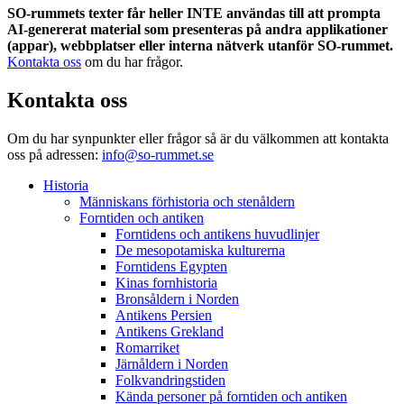
SO-rummets texter får heller INTE användas till att prompta
AI-genererat material som presenteras på andra applikationer
(appar), webbplatser eller interna nätverk utanför SO-rummet.
Kontakta oss
om du har frågor.
Kontakta oss
Om du har synpunkter eller frågor så är du välkommen att kontakta
oss på adressen:
info@so-rummet.se
Historia
Människans förhistoria och stenåldern
Forntiden och antiken
Forntidens och antikens huvudlinjer
De mesopotamiska kulturerna
Forntidens Egypten
Kinas fornhistoria
Bronsåldern i Norden
Antikens Persien
Antikens Grekland
Romarriket
Järnåldern i Norden
Folkvandringstiden
Kända personer på forntiden och antiken