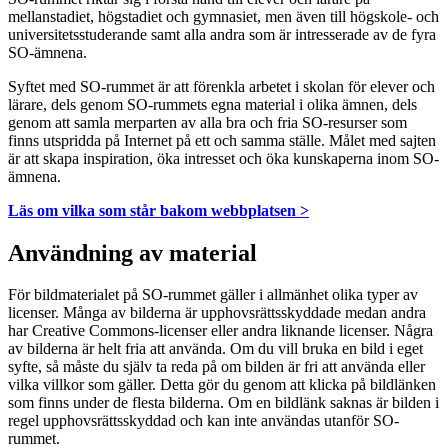
mellanstadiet, högstadiet och gymnasiet, men även till högskole- och
universitetsstuderande samt alla andra som är intresserade av de fyra
SO-ämnena.
Syftet med SO-rummet är att förenkla arbetet i skolan för elever och
lärare, dels genom SO-rummets egna material i olika ämnen, dels
genom att samla merparten av alla bra och fria SO-resurser som
finns utspridda på Internet på ett och samma ställe. Målet med sajten
är att skapa inspiration, öka intresset och öka kunskaperna inom SO-
ämnena.
Läs om vilka som står bakom webbplatsen >
Användning av material
För bildmaterialet på SO-rummet gäller i allmänhet olika typer av
licenser. Många av bilderna är upphovsrättsskyddade medan andra
har Creative Commons-licenser eller andra liknande licenser. Några
av bilderna är helt fria att använda. Om du vill bruka en bild i eget
syfte, så måste du själv ta reda på om bilden är fri att använda eller
vilka villkor som gäller. Detta gör du genom att klicka på bildlänken
som finns under de flesta bilderna. Om en bildlänk saknas är bilden i
regel upphovsrättsskyddad och kan inte användas utanför SO-
rummet.