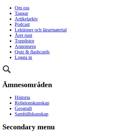
Om oss
Taggar
Artikelarkiv
Podcast
Lektioner och lärarmaterial
Året runt
Topplistor
Annonsera
Quiz & flashcards
Logga in
Ämnesområden
Historia
Religionskunskap
Geografi
Samhällskunskap
Secondary menu