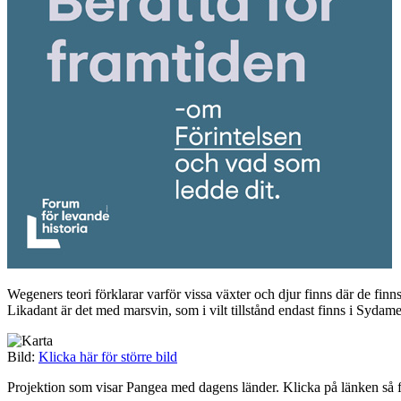
Wegeners teori förklarar varför vissa växter och djur finns där de finn
Likadant är det med marsvin, som i vilt tillstånd endast finns i Sydame
Bild:
Klicka här för större bild
Projektion som visar Pangea med dagens länder. Klicka på länken så f