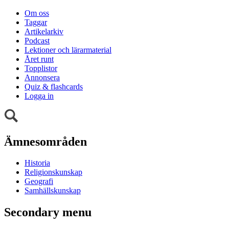
Om oss
Taggar
Artikelarkiv
Podcast
Lektioner och lärarmaterial
Året runt
Topplistor
Annonsera
Quiz & flashcards
Logga in
Ämnesområden
Historia
Religionskunskap
Geografi
Samhällskunskap
Secondary menu