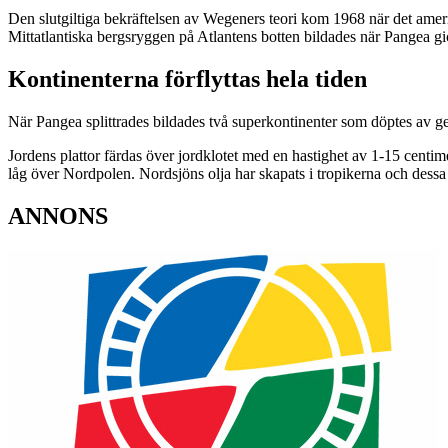
Den slutgiltiga bekräftelsen av Wegeners teori kom 1968 när det amer
Mittatlantiska bergsryggen på Atlantens botten bildades när Pangea gi
Kontinenterna förflyttas hela tiden
När Pangea splittrades bildades två superkontinenter som döptes av ge
Jordens plattor färdas över jordklotet med en hastighet av 1-15 centi
låg över Nordpolen. Nordsjöns olja har skapats i tropikerna och dessa l
ANNONS