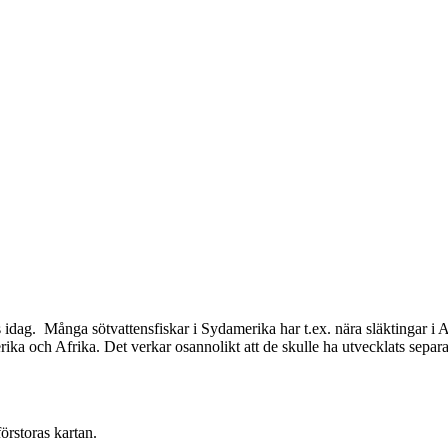
s idag. Många sötvattensfiskar i Sydamerika har t.ex. nära släktingar i 
rika och Afrika. Det verkar osannolikt att de skulle ha utvecklats separ
örstoras kartan.