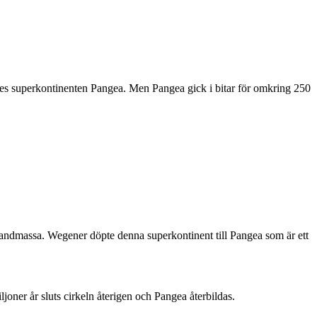
ldades superkontinenten Pangea. Men Pangea gick i bitar för omkring 250
 landmassa. Wegener döpte denna superkontinent till Pangea som är ett
joner år sluts cirkeln återigen och Pangea återbildas.