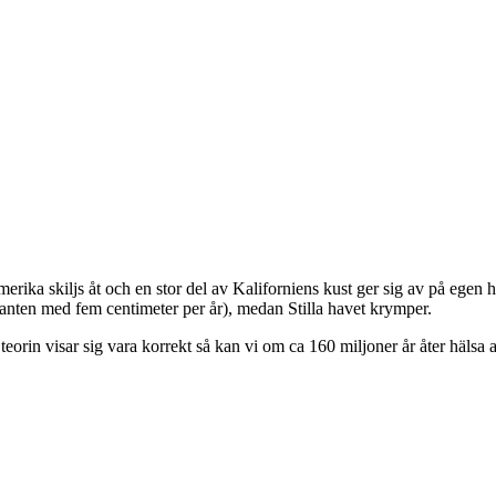
rika skiljs åt och en stor del av Kaliforniens kust ger sig av på egen 
tlanten med fem centimeter per år), medan Stilla havet krymper.
teorin visar sig vara korrekt så kan vi om ca 160 miljoner år åter häls