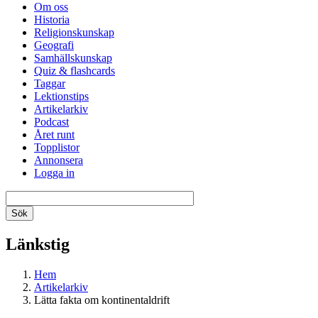
Om oss
Historia
Religionskunskap
Geografi
Samhällskunskap
Quiz & flashcards
Taggar
Lektionstips
Artikelarkiv
Podcast
Året runt
Topplistor
Annonsera
Logga in
Länkstig
Hem
Artikelarkiv
Lätta fakta om kontinentaldrift