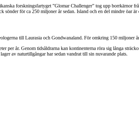
ikanska forskningsfartyget ”Glomar Challenger” tog upp borrkärnor frå
ck sönder för ca 250 miljoner år sedan. Island och en del mindre öar ä
ologerna till Laurasia och Gondwanaland. För omkring 150 miljoner år s
meter per år. Genom tidsåldrarna kan kontinenterna röra sig långa strä
ager av naturtillgångar har sedan vandrat till sin nuvarande plats.