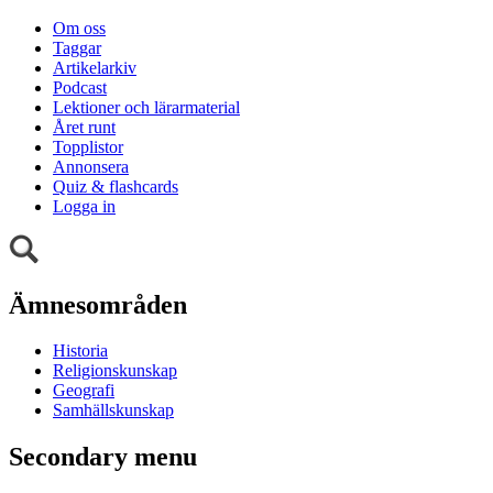
Om oss
Taggar
Artikelarkiv
Podcast
Lektioner och lärarmaterial
Året runt
Topplistor
Annonsera
Quiz & flashcards
Logga in
Ämnesområden
Historia
Religionskunskap
Geografi
Samhällskunskap
Secondary menu