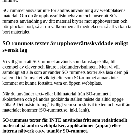
rummet.
SO-rummet ansvarar inte för andras användning av webbplatsens
material. Om du är upphovsrättsinnehavare och anser att SO-
rummets användning av ditt material bryter mot upphovsrätten och
bör plockas bort, så är du välkommen att meddela oss så att vi kan ta
bort materialet.
SO-rummets texter är upphovsrättsskyddade enligt
svensk lag
Vi vill gärna att SO-rummet används som kunskapskälla, till
exempel av elever och lärare i skolundervisningen. Men vi vill
samtidigt att alla som använder SO-rummets texter ska läsa dem på
sajten. Det är mycket viktigt eftersom SO-rummet annars inte
kommer att kunna fortsätta vara en öppen webbplats.
När du använder text- eller bildmaterial från SO-rummet i
skolarbeten och på andra godkända ställen måste du alltid uppge
källan! Det måste framgå tydligt vem som skrivit texten och varifrån
materialet kommer (SO-rummet.se, inkl. länk).
SO-rummets texter får INTE användas fritt som redaktionellt
material på andra webbplatser, applikationer (appar) eller
interna nätverk o.s.v. utanför SO-rummet.