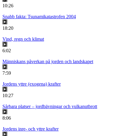
10:26
Snabb fakta: Tsunamikatastrofen 2004
18:20
Vind, regn och klimat
6:02
Människans påverkan på jorden och landskapet
7:59
Jordens yttre (exogena) krafter
10:27
Sårbara platser – jordbävningar och vulkanutbrott
8:06
Jordens inre- och yttre krafter