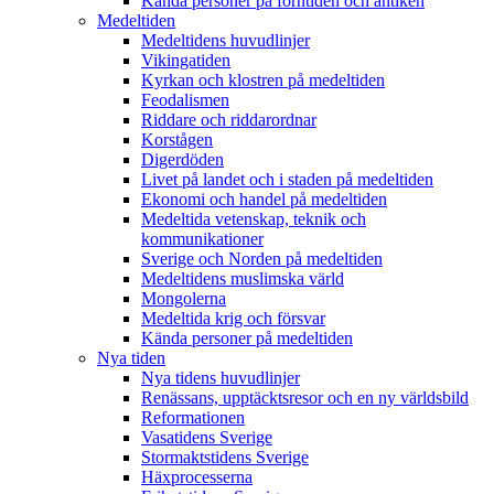
Kända personer på forntiden och antiken
Medeltiden
Medeltidens huvudlinjer
Vikingatiden
Kyrkan och klostren på medeltiden
Feodalismen
Riddare och riddarordnar
Korstågen
Digerdöden
Livet på landet och i staden på medeltiden
Ekonomi och handel på medeltiden
Medeltida vetenskap, teknik och
kommunikationer
Sverige och Norden på medeltiden
Medeltidens muslimska värld
Mongolerna
Medeltida krig och försvar
Kända personer på medeltiden
Nya tiden
Nya tidens huvudlinjer
Renässans, upptäcktsresor och en ny världsbild
Reformationen
Vasatidens Sverige
Stormaktstidens Sverige
Häxprocesserna