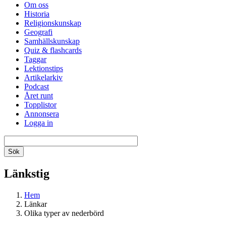
Om oss
Historia
Religionskunskap
Geografi
Samhällskunskap
Quiz & flashcards
Taggar
Lektionstips
Artikelarkiv
Podcast
Året runt
Topplistor
Annonsera
Logga in
Länkstig
Hem
Länkar
Olika typer av nederbörd