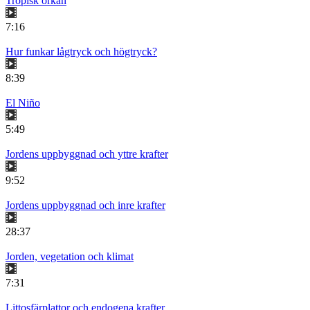
Tropisk orkan
7:16
Hur funkar lågtryck och högtryck?
8:39
El Niño
5:49
Jordens uppbyggnad och yttre krafter
9:52
Jordens uppbyggnad och inre krafter
28:37
Jorden, vegetation och klimat
7:31
Littosfärplattor och endogena krafter