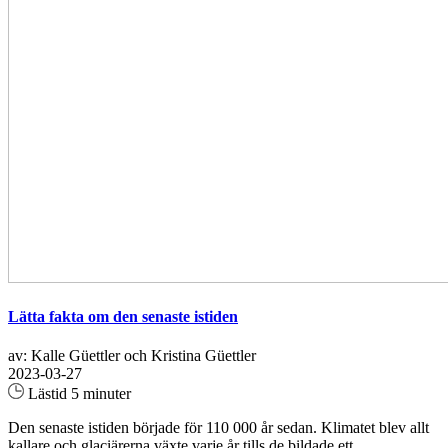
Lätta fakta om den senaste istiden
av: Kalle Güettler och Kristina Güettler
2023-03-27
Lästid 5 minuter
Den senaste istiden började för 110 000 år sedan. Klimatet blev allt
kallare och glaciärerna växte varje år tills de bildade ett