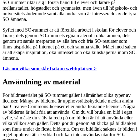
SO-rummet riktar sig i första hand till elever och lärare på
mellanstadiet, högstadiet och gymnasiet, men även till högskole- och
universitetsstuderande samt alla andra som är intresserade av de fyra
SO-ämnena.
Syftet med SO-rummet är att förenkla arbetet i skolan för elever och
lärare, dels genom SO-rummets egna material i olika ämnen, dels
genom att samla merparten av alla bra och fria SO-resurser som
finns utspridda på Internet på ett och samma ställe. Målet med sajten
är att skapa inspiration, öka intresset och öka kunskaperna inom SO-
ämnena.
Läs om vilka som står bakom webbplatsen >
Användning av material
För bildmaterialet på SO-rummet gäller i allmänhet olika typer av
licenser. Många av bilderna är upphovsrättsskyddade medan andra
har Creative Commons-licenser eller andra liknande licenser. Några
av bilderna är helt fria att använda. Om du vill bruka en bild i eget
syfte, så måste du själv ta reda på om bilden är fri att använda eller
vilka villkor som gäller. Detta gör du genom att klicka på bildlänken
som finns under de flesta bilderna. Om en bildlänk saknas är bilden i
regel upphovsrättsskyddad och kan inte användas utanför SO-