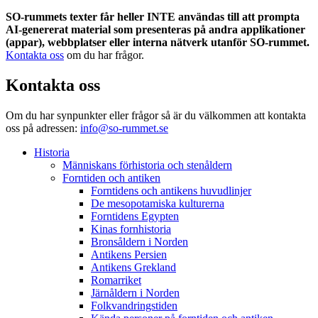
SO-rummets texter får heller INTE användas till att prompta
AI-genererat material som presenteras på andra applikationer
(appar), webbplatser eller interna nätverk utanför SO-rummet.
Kontakta oss
om du har frågor.
Kontakta oss
Om du har synpunkter eller frågor så är du välkommen att kontakta
oss på adressen:
info@so-rummet.se
Historia
Människans förhistoria och stenåldern
Forntiden och antiken
Forntidens och antikens huvudlinjer
De mesopotamiska kulturerna
Forntidens Egypten
Kinas fornhistoria
Bronsåldern i Norden
Antikens Persien
Antikens Grekland
Romarriket
Järnåldern i Norden
Folkvandringstiden