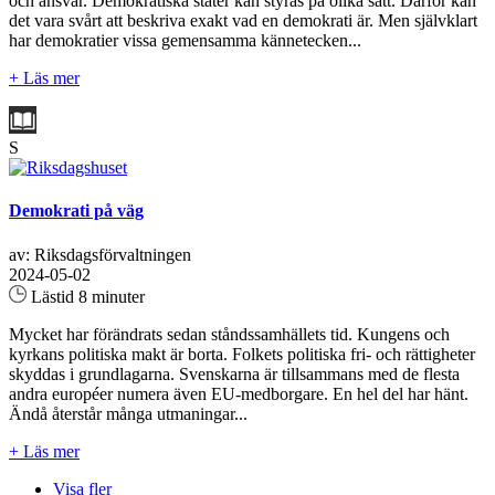
och ansvar. Demokratiska stater kan styras på olika sätt. Därför kan
det vara svårt att beskriva exakt vad en demokrati är. Men självklart
har demokratier vissa gemensamma kännetecken...
+ Läs mer
S
Demokrati på väg
av: Riksdagsförvaltningen
2024-05-02
Lästid 8 minuter
Mycket har förändrats sedan ståndssamhällets tid. Kungens och
kyrkans politiska makt är borta. Folkets politiska fri- och rättigheter
skyddas i grundlagarna. Svenskarna är tillsammans med de flesta
andra européer numera även EU-medborgare. En hel del har hänt.
Ändå återstår många utmaningar...
+ Läs mer
Visa fler