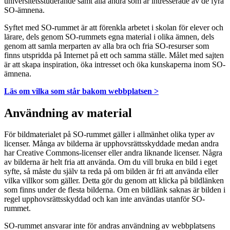
universitetsstuderande samt alla andra som är intresserade av de fyra
SO-ämnena.
Syftet med SO-rummet är att förenkla arbetet i skolan för elever och
lärare, dels genom SO-rummets egna material i olika ämnen, dels
genom att samla merparten av alla bra och fria SO-resurser som
finns utspridda på Internet på ett och samma ställe. Målet med sajten
är att skapa inspiration, öka intresset och öka kunskaperna inom SO-
ämnena.
Läs om vilka som står bakom webbplatsen >
Användning av material
För bildmaterialet på SO-rummet gäller i allmänhet olika typer av
licenser. Många av bilderna är upphovsrättsskyddade medan andra
har Creative Commons-licenser eller andra liknande licenser. Några
av bilderna är helt fria att använda. Om du vill bruka en bild i eget
syfte, så måste du själv ta reda på om bilden är fri att använda eller
vilka villkor som gäller. Detta gör du genom att klicka på bildlänken
som finns under de flesta bilderna. Om en bildlänk saknas är bilden i
regel upphovsrättsskyddad och kan inte användas utanför SO-
rummet.
SO-rummet ansvarar inte för andras användning av webbplatsens