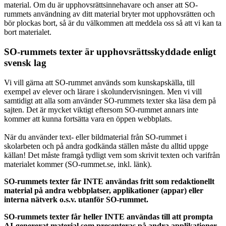
material. Om du är upphovsrättsinnehavare och anser att SO-
rummets användning av ditt material bryter mot upphovsrätten och
bör plockas bort, så är du välkommen att meddela oss så att vi kan ta
bort materialet.
SO-rummets texter är upphovsrättsskyddade enligt
svensk lag
Vi vill gärna att SO-rummet används som kunskapskälla, till
exempel av elever och lärare i skolundervisningen. Men vi vill
samtidigt att alla som använder SO-rummets texter ska läsa dem på
sajten. Det är mycket viktigt eftersom SO-rummet annars inte
kommer att kunna fortsätta vara en öppen webbplats.
När du använder text- eller bildmaterial från SO-rummet i
skolarbeten och på andra godkända ställen måste du alltid uppge
källan! Det måste framgå tydligt vem som skrivit texten och varifrån
materialet kommer (SO-rummet.se, inkl. länk).
SO-rummets texter får INTE användas fritt som redaktionellt
material på andra webbplatser, applikationer (appar) eller
interna nätverk o.s.v. utanför SO-rummet.
SO-rummets texter får heller INTE användas till att prompta
AI-genererat material som presenteras på andra applikationer