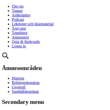
Om oss
Taggar
Artikelarkiv
Podcast
Lektioner och lärarmaterial
Året runt
Topplistor
Annonsera
Quiz & flashcards
Logga in
Ämnesområden
Historia
Religionskunskap
Geografi
Samhällskunskap
Secondary menu