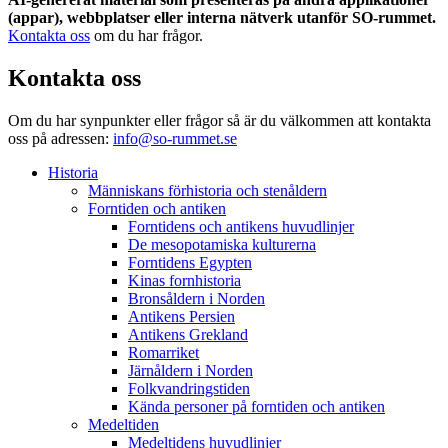
(appar), webbplatser eller interna nätverk utanför SO-rummet.
Kontakta oss
om du har frågor.
Kontakta oss
Om du har synpunkter eller frågor så är du välkommen att kontakta
oss på adressen:
info@so-rummet.se
Historia
Människans förhistoria och stenåldern
Forntiden och antiken
Forntidens och antikens huvudlinjer
De mesopotamiska kulturerna
Forntidens Egypten
Kinas fornhistoria
Bronsåldern i Norden
Antikens Persien
Antikens Grekland
Romarriket
Järnåldern i Norden
Folkvandringstiden
Kända personer på forntiden och antiken
Medeltiden
Medeltidens huvudlinjer