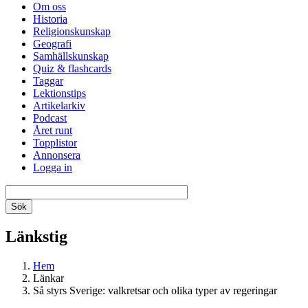
Om oss
Historia
Religionskunskap
Geografi
Samhällskunskap
Quiz & flashcards
Taggar
Lektionstips
Artikelarkiv
Podcast
Året runt
Topplistor
Annonsera
Logga in
Länkstig
Hem
Länkar
Så styrs Sverige: valkretsar och olika typer av regeringar