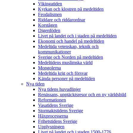
Vikingatiden
Kyrkan och klostren på medeltiden
Feodalismen
Riddare och riddarordnar
Korstågen
Digerdöden
Livet på landet och i staden på medeltiden
Ekonomi och handel på medeltiden
Medeltida vetenskap, teknik och
kommunikationer
Sverige och Norden på medeltiden
Medeltidens muslimska värld
Mongolerna
Medeltida krig och försvar
Kända personer på medeltiden
Nya tiden
Nya tidens huvudlinjer
Renässans, upptäcktsresor och en ny världsbild
Reformationen
Vasatidens Sverige
Stormaktstidens Sverige
Häxprocesserna
Frihetstidens Sverige
Upplysningen
Livet på landet och i staden 1500-1776