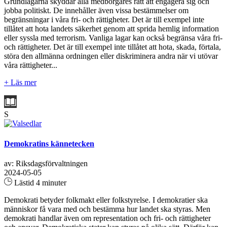
Grundlagarna skyddar alla medborgares rätt att engagera sig och
jobba politiskt. De innehåller även vissa bestämmelser om
begränsningar i våra fri- och rättigheter. Det är till exempel inte
tillåtet att hota landets säkerhet genom att sprida hemlig information
eller syssla med terrorism. Vanliga lagar kan också begränsa våra fri-
och rättigheter. Det är till exempel inte tillåtet att hota, skada, förtala,
störa den allmänna ordningen eller diskriminera andra när vi utövar
våra rättigheter...
+ Läs mer
S
Demokratins kännetecken
av: Riksdagsförvaltningen
2024-05-05
Lästid 4 minuter
Demokrati betyder folkmakt eller folkstyrelse. I demokratier ska
människor få vara med och bestämma hur landet ska styras. Men
demokrati handlar även om representation och fri- och rättigheter