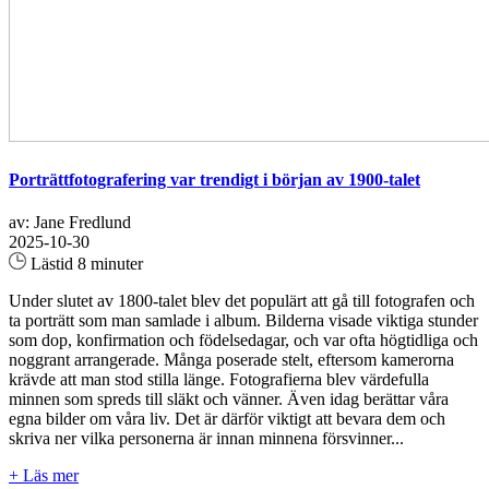
Porträttfotografering var trendigt i början av 1900-talet
av: Jane Fredlund
2025-10-30
Lästid 8 minuter
Under slutet av 1800-talet blev det populärt att gå till fotografen och
ta porträtt som man samlade i album. Bilderna visade viktiga stunder
som dop, konfirmation och födelsedagar, och var ofta högtidliga och
noggrant arrangerade. Många poserade stelt, eftersom kamerorna
krävde att man stod stilla länge. Fotografierna blev värdefulla
minnen som spreds till släkt och vänner. Även idag berättar våra
egna bilder om våra liv. Det är därför viktigt att bevara dem och
skriva ner vilka personerna är innan minnena försvinner...
+ Läs mer