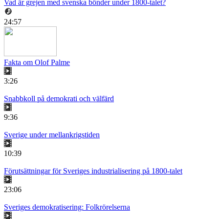
Vad är grejen med svenska bönder under 1800-talet?
24:57
Fakta om Olof Palme
3:26
Snabbkoll på demokrati och välfärd
9:36
Sverige under mellankrigstiden
10:39
Förutsättningar för Sveriges industrialisering på 1800-talet
23:06
Sveriges demokratisering: Folkrörelserna