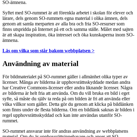
SO-ämnena.
Syftet med SO-rummet är att förenkla arbetet i skolan för elever och
lärare, dels genom SO-rummets egna material i olika ämnen, dels
genom att samla merparten av alla bra och fria SO-resurser som
finns utspridda på Internet på ett och samma ställe. Målet med sajten
är att skapa inspiration, öka intresset och öka kunskaperna inom SO-
ämnena.
Läs om vilka som står bakom webbplatsen >
Användning av material
För bildmaterialet på SO-rummet gäller i allmänhet olika typer av
licenser. Många av bilderna är upphovsrättsskyddade medan andra
har Creative Commons-licenser eller andra liknande licenser. Några
av bilderna är helt fria att använda. Om du vill bruka en bild i eget
syfte, så måste du själv ta reda på om bilden är fri att använda eller
vilka villkor som gäller. Detta gör du genom att klicka på bildlänken
som finns under de flesta bilderna. Om en bildlänk saknas är bilden i
regel upphovsrättsskyddad och kan inte användas utanför SO-
rummet.
SO-rummet ansvarar inte för andras användning av webbplatsens
material. Om du är upphovsrättsinnehavare och anser att SO-