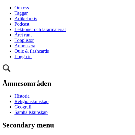
Om oss
Taggar
Artikelarkiv
Podcast
Lektioner och lärarmaterial
Året runt
Topplistor
Annonsera
Quiz & flashcards
Logga in
Ämnesområden
Historia
Religionskunskap
Geografi
Samhällskunskap
Secondary menu