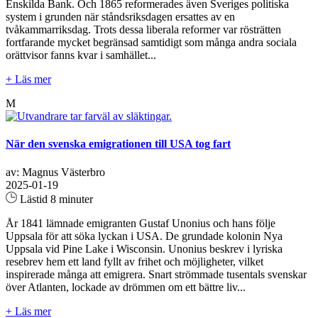
Enskilda Bank. Och 1865 reformerades även Sveriges politiska
system i grunden när ståndsriksdagen ersattes av en
tvåkammarriksdag. Trots dessa liberala reformer var rösträtten
fortfarande mycket begränsad samtidigt som många andra sociala
orättvisor fanns kvar i samhället...
+ Läs mer
M
När den svenska emigrationen till USA tog fart
av: Magnus Västerbro
2025-01-19
Lästid 8 minuter
År 1841 lämnade emigranten Gustaf Unonius och hans följe
Uppsala för att söka lyckan i USA. De grundade kolonin Nya
Uppsala vid Pine Lake i Wisconsin. Unonius beskrev i lyriska
resebrev hem ett land fyllt av frihet och möjligheter, vilket
inspirerade många att emigrera. Snart strömmade tusentals svenskar
över Atlanten, lockade av drömmen om ett bättre liv...
+ Läs mer