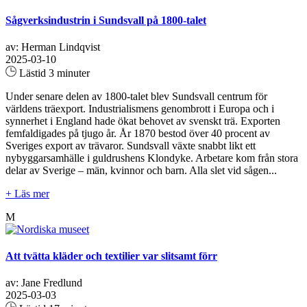
Sågverksindustrin i Sundsvall på 1800-talet
av: Herman Lindqvist
2025-03-10
Lästid 3 minuter
Under senare delen av 1800-talet blev Sundsvall centrum för
världens träexport. Industrialismens genombrott i Europa och i
synnerhet i England hade ökat behovet av svenskt trä. Exporten
femfaldigades på tjugo år. År 1870 bestod över 40 procent av
Sveriges export av trävaror. Sundsvall växte snabbt likt ett
nybyggarsamhälle i guldrushens Klondyke. Arbetare kom från stora
delar av Sverige – män, kvinnor och barn. Alla slet vid sågen...
+ Läs mer
M
Att tvätta kläder och textilier var slitsamt förr
av: Jane Fredlund
2025-03-03