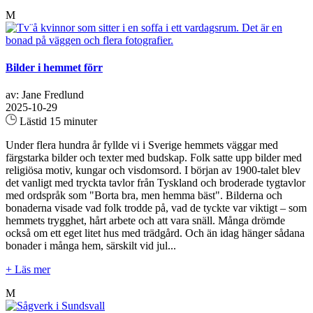
M
Bilder i hemmet förr
av: Jane Fredlund
2025-10-29
Lästid 15 minuter
Under flera hundra år fyllde vi i Sverige hemmets väggar med
färgstarka bilder och texter med budskap. Folk satte upp bilder med
religiösa motiv, kungar och visdomsord. I början av 1900-talet blev
det vanligt med tryckta tavlor från Tyskland och broderade tygtavlor
med ordspråk som "Borta bra, men hemma bäst". Bilderna och
bonaderna visade vad folk trodde på, vad de tyckte var viktigt – som
hemmets trygghet, hårt arbete och att vara snäll. Många drömde
också om ett eget litet hus med trädgård. Och än idag hänger sådana
bonader i många hem, särskilt vid jul...
+ Läs mer
M