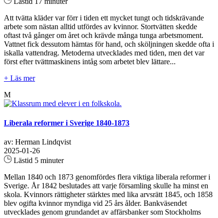
Lästid 17 minuter
Att tvätta kläder var förr i tiden ett mycket tungt och tidskrävande
arbete som nästan alltid utfördes av kvinnor. Stortvätten skedde
oftast två gånger om året och krävde många tunga arbetsmoment.
Vattnet fick dessutom hämtas för hand, och sköljningen skedde ofta i
iskalla vattendrag. Metoderna utvecklades med tiden, men det var
först efter tvättmaskinens intåg som arbetet blev lättare...
+ Läs mer
M
Liberala reformer i Sverige 1840-1873
av: Herman Lindqvist
2025-01-26
Lästid 5 minuter
Mellan 1840 och 1873 genomfördes flera viktiga liberala reformer i
Sverige. År 1842 beslutades att varje församling skulle ha minst en
skola. Kvinnors rättigheter stärktes med lika arvsrätt 1845, och 1858
blev ogifta kvinnor myndiga vid 25 års ålder. Bankväsendet
utvecklades genom grundandet av affärsbanker som Stockholms