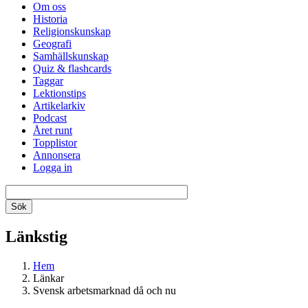
Om oss
Historia
Religionskunskap
Geografi
Samhällskunskap
Quiz & flashcards
Taggar
Lektionstips
Artikelarkiv
Podcast
Året runt
Topplistor
Annonsera
Logga in
Länkstig
Hem
Länkar
Svensk arbetsmarknad då och nu