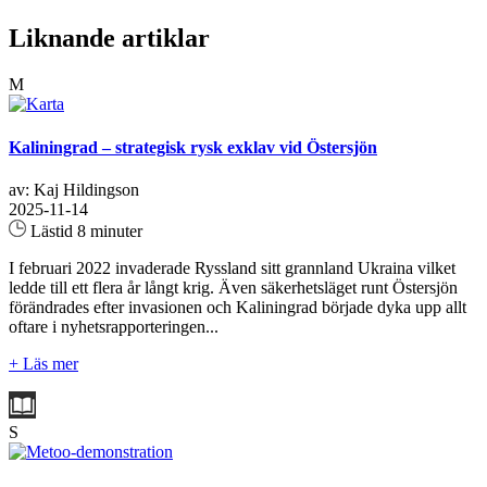
Liknande artiklar
M
Kaliningrad – strategisk rysk exklav vid Östersjön
av: Kaj Hildingson
2025-11-14
Lästid 8 minuter
I februari 2022 invaderade Ryssland sitt grannland Ukraina vilket
ledde till ett flera år långt krig. Även säkerhetsläget runt Östersjön
förändrades efter invasionen och Kaliningrad började dyka upp allt
oftare i nyhetsrapporteringen...
+ Läs mer
S