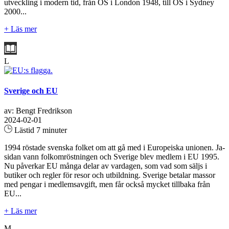
utveckling i modern tid, från OS i London 1948, till OS i Sydney
2000...
+ Läs mer
L
Sverige och EU
av: Bengt Fredrikson
2024-02-01
Lästid 7 minuter
1994 röstade svenska folket om att gå med i Europeiska unionen. Ja-
sidan vann folkomröstningen och Sverige blev medlem i EU 1995.
Nu påverkar EU många delar av vardagen, som vad som säljs i
butiker och regler för resor och utbildning. Sverige betalar massor
med pengar i medlemsavgift, men får också mycket tillbaka från
EU...
+ Läs mer
M