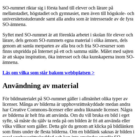
SO-rummet riktar sig i första hand till elever och lärare på
mellanstadiet, högstadiet och gymnasiet, men även till högskole- och
universitetsstuderande samt alla andra som är intresserade av de fyra
SO-ämnena.
Syftet med SO-rummet är att förenkla arbetet i skolan för elever och
lärare, dels genom SO-rummets egna material i olika ämnen, dels
genom att samla merparten av alla bra och fria SO-resurser som
finns utspridda på Internet på ett och samma ställe. Målet med sajten
är att skapa inspiration, öka intresset och öka kunskaperna inom SO-
ämnena.
Läs om vilka som står bakom webbplatsen >
Användning av material
För bildmaterialet på SO-rummet gäller i allmänhet olika typer av
licenser. Många av bilderna är upphovsrättsskyddade medan andra
har Creative Commons-licenser eller andra liknande licenser. Några
av bilderna är helt fria att använda. Om du vill bruka en bild i eget
syfte, så måste du själv ta reda på om bilden är fri att använda eller
vilka villkor som gäller. Detta gör du genom att klicka på bildlänken
som finns under de flesta bilderna. Om en bildlänk saknas är bilden i