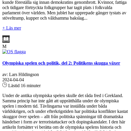
kunde föreställa sig innan demokratins genombrott. Kvinnor, fattiga
och tidigare förtryckta folkgrupper har tagit plats i folkvalda
parlament över världen. Men jublet har upprepade gånger tystats av
stöveltramp, kupper och våldsamma bakslag...
+ Läs mer
M
Olympiska spelen och politik, del 2: Politikens skugga växer
av: Lars Hildingson
2024-04-04
Lästid 16 minuter
Under de antika olympiska spelen skulle det råda fred i Grekland.
Samma princip har inte gått att upprätthålla under de olympiska
spelen i modern tid. Tävlingarna var inställda under båda
världskrigen, och under efterkrigstiden har politiska konflikter kastat
skuggor över spelen – allt från politiska spänningar till dramatiska
händelser i form av terroristattacker och dopingskandaler. I den här
artikeln fortsätter vi berätta om de olympiska spelens historia och