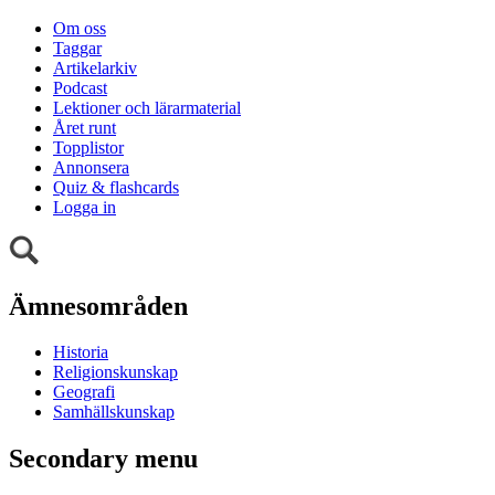
Om oss
Taggar
Artikelarkiv
Podcast
Lektioner och lärarmaterial
Året runt
Topplistor
Annonsera
Quiz & flashcards
Logga in
Ämnesområden
Historia
Religionskunskap
Geografi
Samhällskunskap
Secondary menu