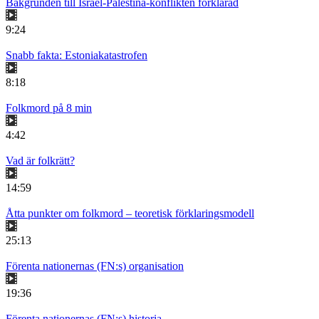
Bakgrunden till Israel-Palestina-konflikten förklarad
9:24
Snabb fakta: Estoniakatastrofen
8:18
Folkmord på 8 min
4:42
Vad är folkrätt?
14:59
Åtta punkter om folkmord – teoretisk förklaringsmodell
25:13
Förenta nationernas (FN:s) organisation
19:36
Förenta nationernas (FN:s) historia