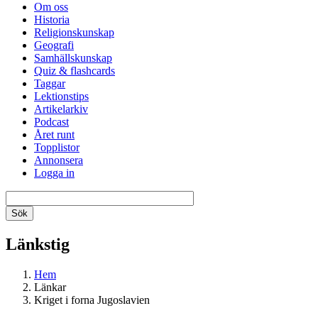
Om oss
Historia
Religionskunskap
Geografi
Samhällskunskap
Quiz & flashcards
Taggar
Lektionstips
Artikelarkiv
Podcast
Året runt
Topplistor
Annonsera
Logga in
Länkstig
Hem
Länkar
Kriget i forna Jugoslavien