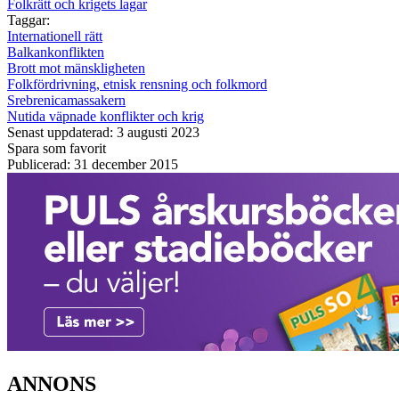
Folkrätt och krigets lagar
Taggar:
Internationell rätt
Balkankonflikten
Brott mot mänskligheten
Folkfördrivning, etnisk rensning och folkmord
Srebrenicamassakern
Nutida väpnade konflikter och krig
Senast uppdaterad: 3 augusti 2023
Spara som favorit
Publicerad: 31 december 2015
ANNONS