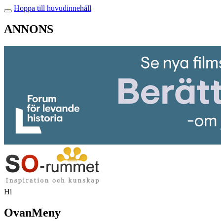
Hoppa till huvudinnehåll
ANNONS
Hi
OvanMeny