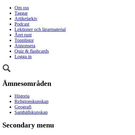
Om oss
Taggar
Artikelarkiv
Podcast
Lektioner och lärarmaterial
Året runt
Topplistor
Annonsera
Quiz & flashcards
Logga in
Ämnesområden
Historia
Religionskunskap
Geografi
Samhällskunskap
Secondary menu