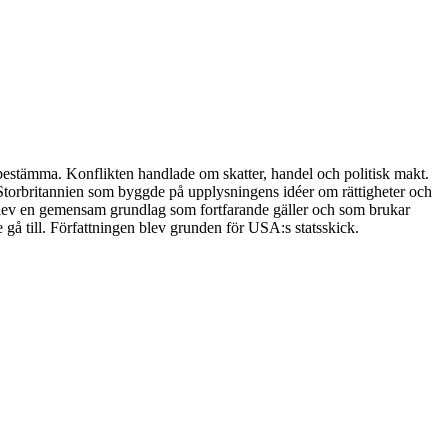
 bestämma. Konflikten handlade om skatter, handel och politisk makt.
t Storbritannien som byggde på upplysningens idéer om rättigheter och
et blev en gemensam grundlag som fortfarande gäller och som brukar
 gå till. Författningen blev grunden för USA:s statsskick.