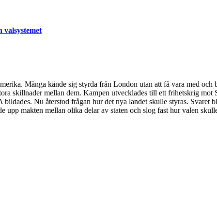
h valsystemet
rdamerika. Många kände sig styrda från London utan att få vara med och
stora skillnader mellan dem. Kampen utvecklades till ett frihetskrig mo
USA bildades. Nu återstod frågan hur det nya landet skulle styras. Svar
de upp makten mellan olika delar av staten och slog fast hur valen skulle