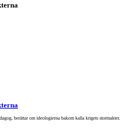
kterna
kterna
gog, berättar om ideologierna bakom kalla krigets stormakter.