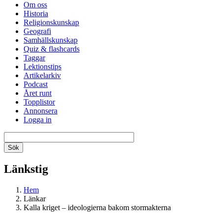
Om oss
Historia
Religionskunskap
Geografi
Samhällskunskap
Quiz & flashcards
Taggar
Lektionstips
Artikelarkiv
Podcast
Året runt
Topplistor
Annonsera
Logga in
Länkstig
Hem
Länkar
Kalla kriget – ideologierna bakom stormakterna