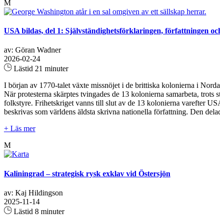
M
USA bildas, del 1: Självständighetsförklaringen, författningen oc
av: Göran Wadner
2026-02-24
Lästid 21 minuter
I början av 1770-talet växte missnöjet i de brittiska kolonierna i No
När protesterna skärptes tvingades de 13 kolonierna samarbeta, trots 
folkstyre. Frihetskriget vanns till slut av de 13 kolonierna varefter 
beskrivas som världens äldsta skrivna nationella författning. Den dela
+ Läs mer
M
Kaliningrad – strategisk rysk exklav vid Östersjön
av: Kaj Hildingson
2025-11-14
Lästid 8 minuter