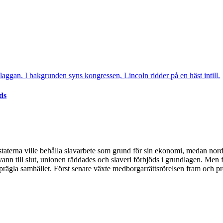
ds
ydstaterna ville behålla slavarbete som grund för sin ekonomi, medan nord
nn till slut, unionen räddades och slaveri förbjöds i grundlagen. Men f
tt prägla samhället. Först senare växte medborgarrättsrörelsen fram och 