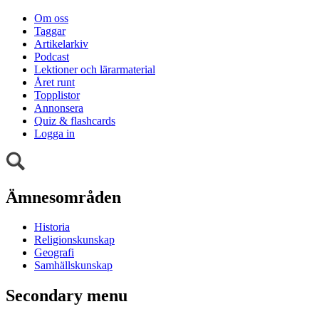
Om oss
Taggar
Artikelarkiv
Podcast
Lektioner och lärarmaterial
Året runt
Topplistor
Annonsera
Quiz & flashcards
Logga in
Ämnesområden
Historia
Religionskunskap
Geografi
Samhällskunskap
Secondary menu