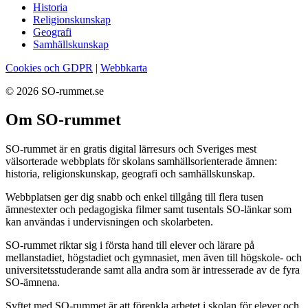
Historia
Religionskunskap
Geografi
Samhällskunskap
Cookies och GDPR
|
Webbkarta
© 2026 SO-rummet.se
Om SO-rummet
SO-rummet är en gratis digital lärresurs och Sveriges mest
välsorterade webbplats för skolans samhällsorienterade ämnen:
historia, religionskunskap, geografi och samhällskunskap.
Webbplatsen ger dig snabb och enkel tillgång till flera tusen
ämnestexter och pedagogiska filmer samt tusentals SO-länkar som
kan användas i undervisningen och skolarbeten.
SO-rummet riktar sig i första hand till elever och lärare på
mellanstadiet, högstadiet och gymnasiet, men även till högskole- och
universitetsstuderande samt alla andra som är intresserade av de fyra
SO-ämnena.
Syftet med SO-rummet är att förenkla arbetet i skolan för elever och