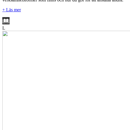
+ Läs mer
L