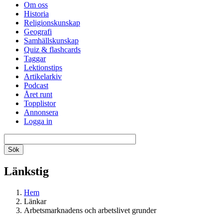
Om oss
Historia
Religionskunskap
Geografi
Samhällskunskap
Quiz & flashcards
Taggar
Lektionstips
Artikelarkiv
Podcast
Året runt
Topplistor
Annonsera
Logga in
Länkstig
Hem
Länkar
Arbetsmarknadens och arbetslivet grunder