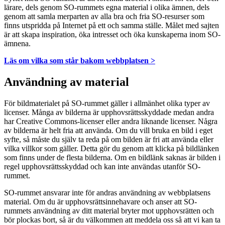
lärare, dels genom SO-rummets egna material i olika ämnen, dels
genom att samla merparten av alla bra och fria SO-resurser som
finns utspridda på Internet på ett och samma ställe. Målet med sajten
är att skapa inspiration, öka intresset och öka kunskaperna inom SO-
ämnena.
Läs om vilka som står bakom webbplatsen >
Användning av material
För bildmaterialet på SO-rummet gäller i allmänhet olika typer av
licenser. Många av bilderna är upphovsrättsskyddade medan andra
har Creative Commons-licenser eller andra liknande licenser. Några
av bilderna är helt fria att använda. Om du vill bruka en bild i eget
syfte, så måste du själv ta reda på om bilden är fri att använda eller
vilka villkor som gäller. Detta gör du genom att klicka på bildlänken
som finns under de flesta bilderna. Om en bildlänk saknas är bilden i
regel upphovsrättsskyddad och kan inte användas utanför SO-
rummet.
SO-rummet ansvarar inte för andras användning av webbplatsens
material. Om du är upphovsrättsinnehavare och anser att SO-
rummets användning av ditt material bryter mot upphovsrätten och
bör plockas bort, så är du välkommen att meddela oss så att vi kan ta