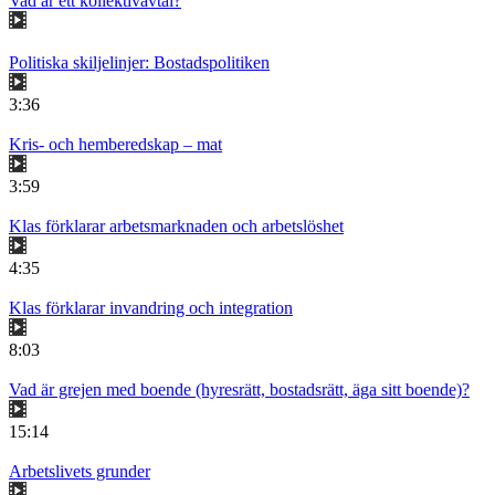
Vad är ett kollektivavtal?
Politiska skiljelinjer: Bostadspolitiken
3:36
Kris- och hemberedskap – mat
3:59
Klas förklarar arbetsmarknaden och arbetslöshet
4:35
Klas förklarar invandring och integration
8:03
Vad är grejen med boende (hyresrätt, bostadsrätt, äga sitt boende)?
15:14
Arbetslivets grunder