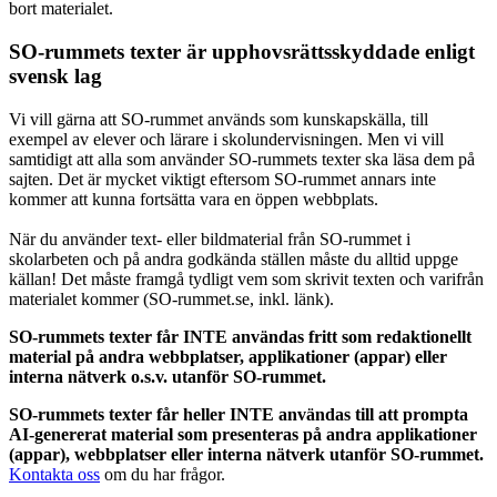
bort materialet.
SO-rummets texter är upphovsrättsskyddade enligt
svensk lag
Vi vill gärna att SO-rummet används som kunskapskälla, till
exempel av elever och lärare i skolundervisningen. Men vi vill
samtidigt att alla som använder SO-rummets texter ska läsa dem på
sajten. Det är mycket viktigt eftersom SO-rummet annars inte
kommer att kunna fortsätta vara en öppen webbplats.
När du använder text- eller bildmaterial från SO-rummet i
skolarbeten och på andra godkända ställen måste du alltid uppge
källan! Det måste framgå tydligt vem som skrivit texten och varifrån
materialet kommer (SO-rummet.se, inkl. länk).
SO-rummets texter får INTE användas fritt som redaktionellt
material på andra webbplatser, applikationer (appar) eller
interna nätverk o.s.v. utanför SO-rummet.
SO-rummets texter får heller INTE användas till att prompta
AI-genererat material som presenteras på andra applikationer
(appar), webbplatser eller interna nätverk utanför SO-rummet.
Kontakta oss
om du har frågor.