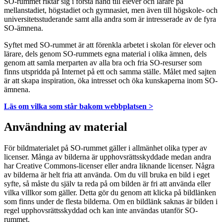
SO-rummet riktar sig i första hand till elever och lärare på
mellanstadiet, högstadiet och gymnasiet, men även till högskole- och
universitetsstuderande samt alla andra som är intresserade av de fyra
SO-ämnena.
Syftet med SO-rummet är att förenkla arbetet i skolan för elever och
lärare, dels genom SO-rummets egna material i olika ämnen, dels
genom att samla merparten av alla bra och fria SO-resurser som
finns utspridda på Internet på ett och samma ställe. Målet med sajten
är att skapa inspiration, öka intresset och öka kunskaperna inom SO-
ämnena.
Läs om vilka som står bakom webbplatsen >
Användning av material
För bildmaterialet på SO-rummet gäller i allmänhet olika typer av
licenser. Många av bilderna är upphovsrättsskyddade medan andra
har Creative Commons-licenser eller andra liknande licenser. Några
av bilderna är helt fria att använda. Om du vill bruka en bild i eget
syfte, så måste du själv ta reda på om bilden är fri att använda eller
vilka villkor som gäller. Detta gör du genom att klicka på bildlänken
som finns under de flesta bilderna. Om en bildlänk saknas är bilden i
regel upphovsrättsskyddad och kan inte användas utanför SO-
rummet.