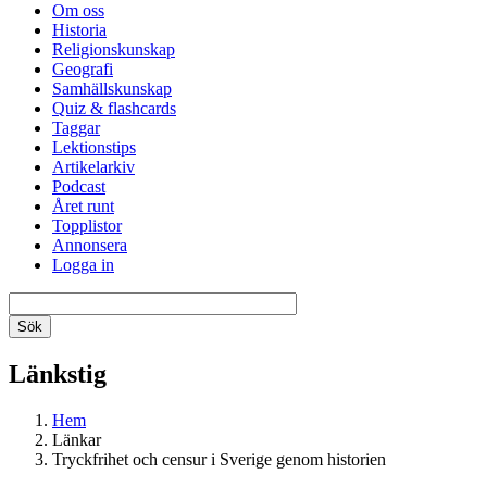
Om oss
Historia
Religionskunskap
Geografi
Samhällskunskap
Quiz & flashcards
Taggar
Lektionstips
Artikelarkiv
Podcast
Året runt
Topplistor
Annonsera
Logga in
Länkstig
Hem
Länkar
Tryckfrihet och censur i Sverige genom historien