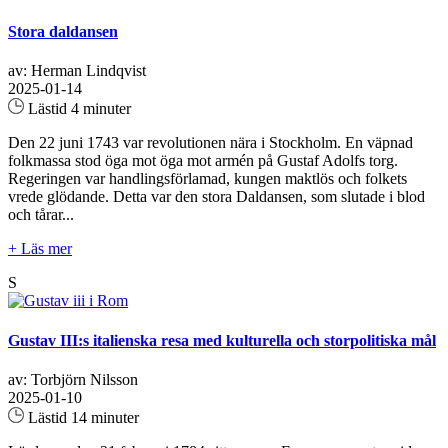
Stora daldansen
av: Herman Lindqvist
2025-01-14
Lästid 4 minuter
Den 22 juni 1743 var revolutionen nära i Stockholm. En väpnad
folkmassa stod öga mot öga mot armén på Gustaf Adolfs torg.
Regeringen var handlingsförlamad, kungen maktlös och folkets
vrede glödande. Detta var den stora Daldansen, som slutade i blod
och tårar...
+ Läs mer
S
Gustav III:s italienska resa med kulturella och storpolitiska mål
av: Torbjörn Nilsson
2025-01-10
Lästid 14 minuter