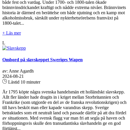
både fest och vardag. Under 1700- och 1800-talen ökade
brännvinsdrickandet kraftigt och nådde extrema nivåer. Brännvinets
historia är därmed en berättelse om både njutning och en kamp mot
alkoholmissbruk, särskilt under nykterhetsrörelsens framväxt på
1800-talet...
+ Läs mer
L
Ombord på slavskeppet Sweriges Wapen
av: Anne Agardh
2024-08-21
Lästid 10 minuter
År 1795 köpte några svenska handelsmän ett holländskt slavskepp.
Allt fler länder hade dragits in i kriget mellan Storbritannien och
Frankrike (som utgjorde en del av de franska revolutionskrigen) och
till havs besköt man eller kapade varandras skepp. Sverige
betraktades som ett neutralt land och passade därför på att dra fördel
av situationen. Med svensk flagg var man fri att segla på haven och
förhoppningsvis skulle den transatlantiska slavhandeln ge en god
förtjänst...