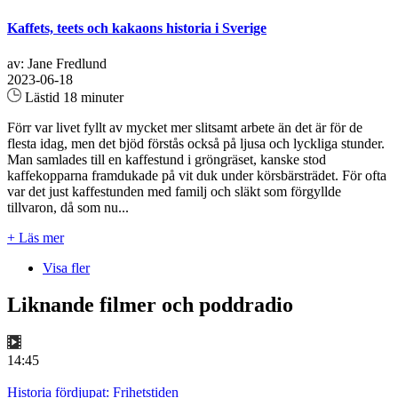
Kaffets, teets och kakaons historia i Sverige
av: Jane Fredlund
2023-06-18
Lästid 18 minuter
Förr var livet fyllt av mycket mer slitsamt arbete än det är för de
flesta idag, men det bjöd förstås också på ljusa och lyckliga stunder.
Man samlades till en kaffestund i gröngräset, kanske stod
kaffekopparna framdukade på vit duk under körsbärsträdet. För ofta
var det just kaffestunden med familj och släkt som förgyllde
tillvaron, då som nu...
+ Läs mer
Visa fler
Liknande filmer och poddradio
14:45
Historia fördjupat: Frihetstiden