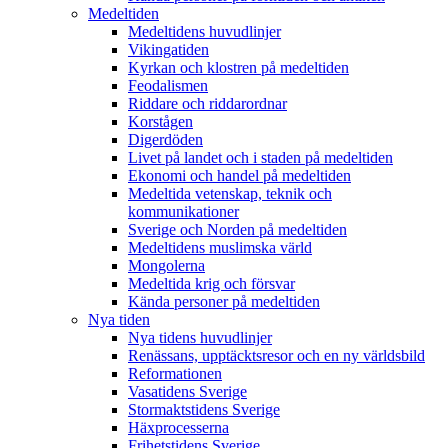
Medeltiden
Medeltidens huvudlinjer
Vikingatiden
Kyrkan och klostren på medeltiden
Feodalismen
Riddare och riddarordnar
Korstågen
Digerdöden
Livet på landet och i staden på medeltiden
Ekonomi och handel på medeltiden
Medeltida vetenskap, teknik och
kommunikationer
Sverige och Norden på medeltiden
Medeltidens muslimska värld
Mongolerna
Medeltida krig och försvar
Kända personer på medeltiden
Nya tiden
Nya tidens huvudlinjer
Renässans, upptäcktsresor och en ny världsbild
Reformationen
Vasatidens Sverige
Stormaktstidens Sverige
Häxprocesserna
Frihetstidens Sverige