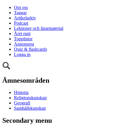
Om oss
Taggar
Artikelarkiv
Podcast
Lektioner och lärarmaterial
Året runt
Topplistor
Annonsera
Quiz & flashcards
Logga in
Ämnesområden
Historia
Religionskunskap
Geografi
Samhällskunskap
Secondary menu