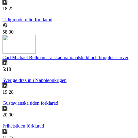
18:25
Tidigmodern tid förklarad
58:00
Carl Michael Bellman – älskad nationalskald och hopplös slarver
5:18
Sverige dras in i Napoleonkrigen
19:28
Gustavianska tiden förklarad
20:00
Frihetstiden förklarad
11:25