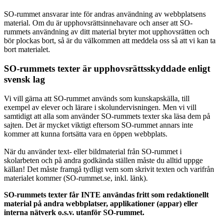
SO-rummet ansvarar inte för andras användning av webbplatsens
material. Om du är upphovsrättsinnehavare och anser att SO-
rummets användning av ditt material bryter mot upphovsrätten och
bör plockas bort, så är du välkommen att meddela oss så att vi kan ta
bort materialet.
SO-rummets texter är upphovsrättsskyddade enligt
svensk lag
Vi vill gärna att SO-rummet används som kunskapskälla, till
exempel av elever och lärare i skolundervisningen. Men vi vill
samtidigt att alla som använder SO-rummets texter ska läsa dem på
sajten. Det är mycket viktigt eftersom SO-rummet annars inte
kommer att kunna fortsätta vara en öppen webbplats.
När du använder text- eller bildmaterial från SO-rummet i
skolarbeten och på andra godkända ställen måste du alltid uppge
källan! Det måste framgå tydligt vem som skrivit texten och varifrån
materialet kommer (SO-rummet.se, inkl. länk).
SO-rummets texter får INTE användas fritt som redaktionellt
material på andra webbplatser, applikationer (appar) eller
interna nätverk o.s.v. utanför SO-rummet.