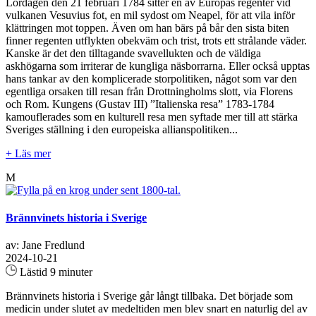
Lördagen den 21 februari 1784 sitter en av Europas regenter vid
vulkanen Vesuvius fot, en mil sydost om Neapel, för att vila inför
klättringen mot toppen. Även om han bärs på bår den sista biten
finner regenten utflykten obekväm och trist, trots ett strålande väder.
Kanske är det den tilltagande svavellukten och de väldiga
askhögarna som irriterar de kungliga näsborrarna. Eller också upptas
hans tankar av den komplicerade storpolitiken, något som var den
egentliga orsaken till resan från Drottningholms slott, via Florens
och Rom. Kungens (Gustav III) ”Italienska resa” 1783-1784
kamouflerades som en kulturell resa men syftade mer till att stärka
Sveriges ställning i den europeiska allianspolitiken...
+ Läs mer
M
Brännvinets historia i Sverige
av: Jane Fredlund
2024-10-21
Lästid 9 minuter
Brännvinets historia i Sverige går långt tillbaka. Det började som
medicin under slutet av medeltiden men blev snart en naturlig del av