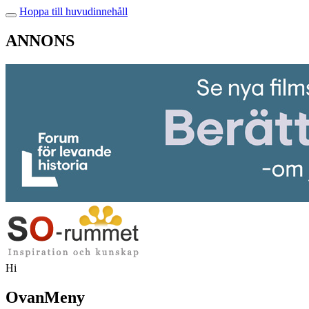
Hoppa till huvudinnehåll
ANNONS
Hi
OvanMeny