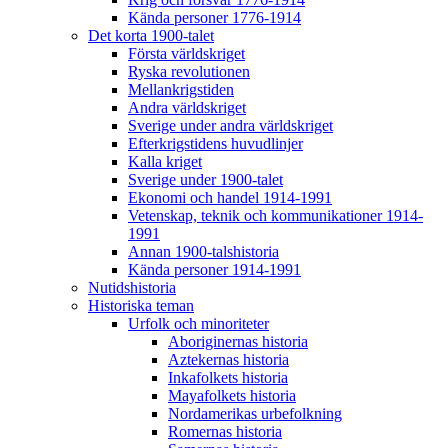
Kända personer 1776-1914
Det korta 1900-talet
Första världskriget
Ryska revolutionen
Mellankrigstiden
Andra världskriget
Sverige under andra världskriget
Efterkrigstidens huvudlinjer
Kalla kriget
Sverige under 1900-talet
Ekonomi och handel 1914-1991
Vetenskap, teknik och kommunikationer 1914-
1991
Annan 1900-talshistoria
Kända personer 1914-1991
Nutidshistoria
Historiska teman
Urfolk och minoriteter
Aboriginernas historia
Aztekernas historia
Inkafolkets historia
Mayafolkets historia
Nordamerikas urbefolkning
Romernas historia