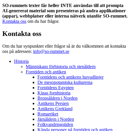
SO-rummets texter får heller INTE användas till att prompta
AI-genererat material som presenteras på andra applikationer
(appar), webbplatser eller interna nätverk utanför SO-rummet.
Kontakta oss
om du har frågor.
Kontakta oss
Om du har synpunkter eller frågor så är du välkommen att kontakta
oss på adressen:
info@so-rummet.se
Historia
Människans förhistoria och stenåldern
Forntiden och antiken
Forntidens och antikens huvudlinjer
De mesopotamiska kulturerna
Forntidens Egypten
Kinas fornhistoria
Bronsåldern i Norden
Antikens Persien
Antikens Grekland
Romarriket
Järnåldern i Norden
Folkvandringstiden
Kända personer på forntiden och antiken