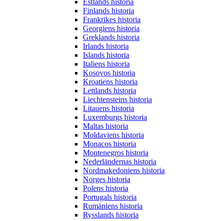
Estlands historia
Finlands historia
Frankrikes historia
Georgiens historia
Greklands historia
Irlands historia
Islands historia
Italiens historia
Kosovos historia
Kroatiens historia
Lettlands historia
Liechtensteins historia
Litauens historia
Luxemburgs historia
Maltas historia
Moldaviens historia
Monacos historia
Montenegros historia
Nederländernas historia
Nordmakedoniens historia
Norges historia
Polens historia
Portugals historia
Rumäniens historia
Rysslands historia