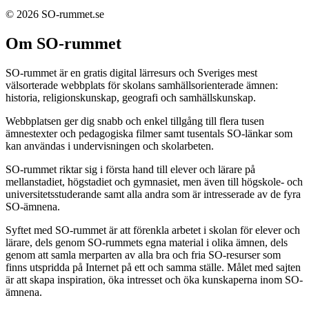
© 2026 SO-rummet.se
Om SO-rummet
SO-rummet är en gratis digital lärresurs och Sveriges mest
välsorterade webbplats för skolans samhällsorienterade ämnen:
historia, religionskunskap, geografi och samhällskunskap.
Webbplatsen ger dig snabb och enkel tillgång till flera tusen
ämnestexter och pedagogiska filmer samt tusentals SO-länkar som
kan användas i undervisningen och skolarbeten.
SO-rummet riktar sig i första hand till elever och lärare på
mellanstadiet, högstadiet och gymnasiet, men även till högskole- och
universitetsstuderande samt alla andra som är intresserade av de fyra
SO-ämnena.
Syftet med SO-rummet är att förenkla arbetet i skolan för elever och
lärare, dels genom SO-rummets egna material i olika ämnen, dels
genom att samla merparten av alla bra och fria SO-resurser som
finns utspridda på Internet på ett och samma ställe. Målet med sajten
är att skapa inspiration, öka intresset och öka kunskaperna inom SO-
ämnena.