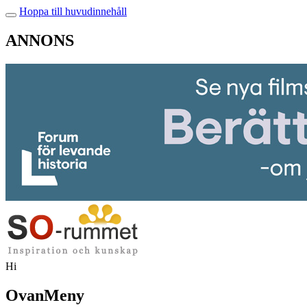
Hoppa till huvudinnehåll
ANNONS
Hi
OvanMeny