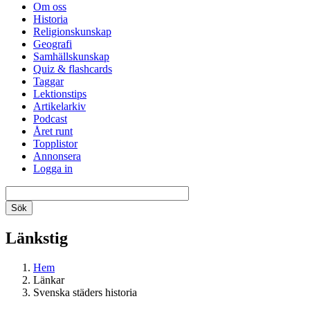
Om oss
Historia
Religionskunskap
Geografi
Samhällskunskap
Quiz & flashcards
Taggar
Lektionstips
Artikelarkiv
Podcast
Året runt
Topplistor
Annonsera
Logga in
Länkstig
Hem
Länkar
Svenska städers historia