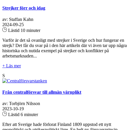
Strejker förr och idag
av: Staffan Kahn
2024-09-25
Lästid 10 minuter
Varför är det så ovanligt med strejker i Sverige och hur fungerar en
strejk? Det får du svar på i den här artikeln där vi även tar upp några
historiska och nutida exempel på strejker och konflikter på
arbetsmarknaden...
+ Läs mer
S
Från centralförsvar till allmän värnplikt
av: Torbjörn Nilsson
2023-10-19
Lästid 6 minuter
Efter att Sverige hade förlorat Finland 1809 uppstod ett nytt
geopolitiskt och utrikespolitiskt läge. En helt ny försvarsprincip