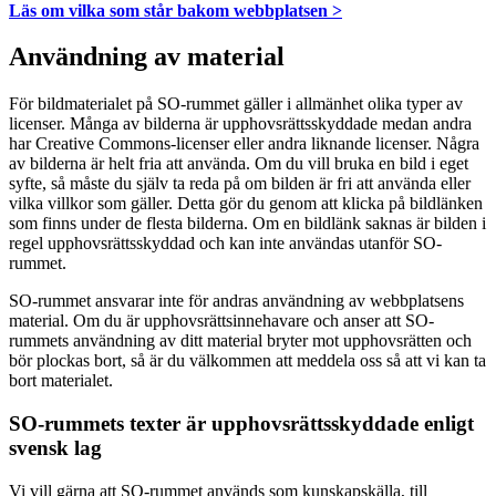
Läs om vilka som står bakom webbplatsen >
Användning av material
För bildmaterialet på SO-rummet gäller i allmänhet olika typer av
licenser. Många av bilderna är upphovsrättsskyddade medan andra
har Creative Commons-licenser eller andra liknande licenser. Några
av bilderna är helt fria att använda. Om du vill bruka en bild i eget
syfte, så måste du själv ta reda på om bilden är fri att använda eller
vilka villkor som gäller. Detta gör du genom att klicka på bildlänken
som finns under de flesta bilderna. Om en bildlänk saknas är bilden i
regel upphovsrättsskyddad och kan inte användas utanför SO-
rummet.
SO-rummet ansvarar inte för andras användning av webbplatsens
material. Om du är upphovsrättsinnehavare och anser att SO-
rummets användning av ditt material bryter mot upphovsrätten och
bör plockas bort, så är du välkommen att meddela oss så att vi kan ta
bort materialet.
SO-rummets texter är upphovsrättsskyddade enligt
svensk lag
Vi vill gärna att SO-rummet används som kunskapskälla, till