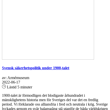
Svensk säkerhetspolitik under 1900-talet
av: Armémuseum
2022-06-17
Lästid 5 minuter
1900-talet är förmodligen det blodigaste århundradet i
mänsklighetens historia men för Sveriges del var det en fredlig
period. Vi förklarade oss alliansfria i fred och neutrala i krig. Sverige
lyckades genom en svår balansgång stå utanför de båda världskrigen