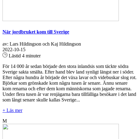
När jordbruket kom till Sverige
av: Lars Hildingson och Kaj Hildingson
2022-10-15
Lästid 4 minuter
För 14 000 år sedan började den stora inlandsis som täckte södra
Sverige sakta smälta. Efter hand blev land synligt längst ner i söder.
Efter några hundra år började det växa lavar och videbuskar slog rot.
Björkar som grönskade kom några tusen år senare. Ännu senare
kom renarna och efter dem kom människorna som jagade renarna.
Under flera tusen år var renjägarna bara tillfälliga besökare i det land
som långt senare skulle kallas Sverige...
+ Läs mer
M