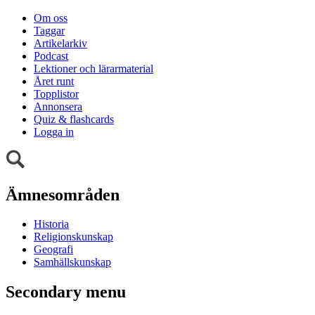
Om oss
Taggar
Artikelarkiv
Podcast
Lektioner och lärarmaterial
Året runt
Topplistor
Annonsera
Quiz & flashcards
Logga in
Ämnesområden
Historia
Religionskunskap
Geografi
Samhällskunskap
Secondary menu