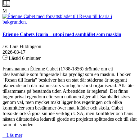
M
Étienne Cabets Icaria – utopi med samhället som maskin
av: Lars Hildingson
2026-03-17
Lästid 6 minuter
Fransmannen Étienne Cabet (1788-1856) drömde om ett
idealsamhälle som fungerade lika prydligt som en maskin. I boken
"Resan till Icaria" beskriver han en stat där städerna är noggrant
planerade och där människors vardag är starkt organiserad. Alla äter
tillsammans på bestämda tider. Arbetstiden är reglerad. Det finns
ingen privat egendom eftersom nationen äger allt. Samhället styrs
genom val, men mycket makt ligger hos regeringen och olika
kommittéer som bestämmer över mat, kläder och skola. Cabet
försökte också göra sin idé verklig i USA, men konflikter och hans
nästan diktatoriska ledarstil gjorde att projektet splittrades och till slut
rann ut i sanden...
+ Läs mer