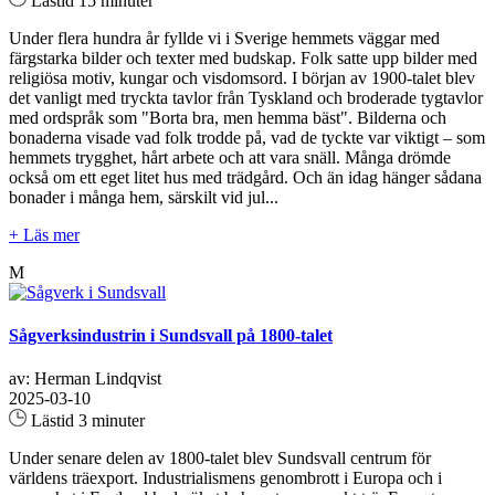
Lästid 15 minuter
Under flera hundra år fyllde vi i Sverige hemmets väggar med
färgstarka bilder och texter med budskap. Folk satte upp bilder med
religiösa motiv, kungar och visdomsord. I början av 1900-talet blev
det vanligt med tryckta tavlor från Tyskland och broderade tygtavlor
med ordspråk som "Borta bra, men hemma bäst". Bilderna och
bonaderna visade vad folk trodde på, vad de tyckte var viktigt – som
hemmets trygghet, hårt arbete och att vara snäll. Många drömde
också om ett eget litet hus med trädgård. Och än idag hänger sådana
bonader i många hem, särskilt vid jul...
+ Läs mer
M
Sågverksindustrin i Sundsvall på 1800-talet
av: Herman Lindqvist
2025-03-10
Lästid 3 minuter
Under senare delen av 1800-talet blev Sundsvall centrum för
världens träexport. Industrialismens genombrott i Europa och i