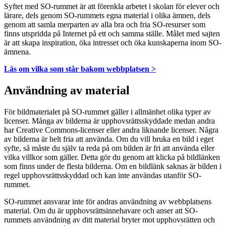
Syftet med SO-rummet är att förenkla arbetet i skolan för elever och
lärare, dels genom SO-rummets egna material i olika ämnen, dels
genom att samla merparten av alla bra och fria SO-resurser som
finns utspridda på Internet på ett och samma ställe. Målet med sajten
är att skapa inspiration, öka intresset och öka kunskaperna inom SO-
ämnena.
Läs om vilka som står bakom webbplatsen >
Användning av material
För bildmaterialet på SO-rummet gäller i allmänhet olika typer av
licenser. Många av bilderna är upphovsrättsskyddade medan andra
har Creative Commons-licenser eller andra liknande licenser. Några
av bilderna är helt fria att använda. Om du vill bruka en bild i eget
syfte, så måste du själv ta reda på om bilden är fri att använda eller
vilka villkor som gäller. Detta gör du genom att klicka på bildlänken
som finns under de flesta bilderna. Om en bildlänk saknas är bilden i
regel upphovsrättsskyddad och kan inte användas utanför SO-
rummet.
SO-rummet ansvarar inte för andras användning av webbplatsens
material. Om du är upphovsrättsinnehavare och anser att SO-
rummets användning av ditt material bryter mot upphovsrätten och