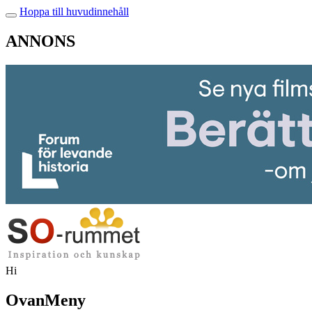
Hoppa till huvudinnehåll
ANNONS
Hi
OvanMeny