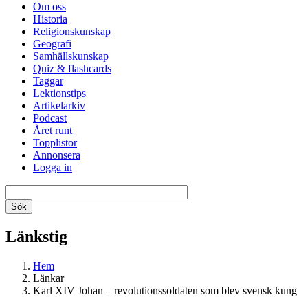
Om oss
Historia
Religionskunskap
Geografi
Samhällskunskap
Quiz & flashcards
Taggar
Lektionstips
Artikelarkiv
Podcast
Året runt
Topplistor
Annonsera
Logga in
Länkstig
Hem
Länkar
Karl XIV Johan – revolutionssoldaten som blev svensk kung