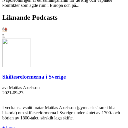
Napoleonkrigen är ett samlingsnamn för de krig och väpnade
konflikter som ägde rum i Europa och på...
Liknande Podcasts
L
Skiftesreformerna i Sverige
av: Mattias Axelsson
2021-09-23
I veckans avsnitt pratar Mattias Axelsson (gymnasielärare i bl.a.
historia) om skiftesreformerna i Sverige under slutet av 1700- och
början av 1800-talet, särskilt laga skifte.
+ Lyssna