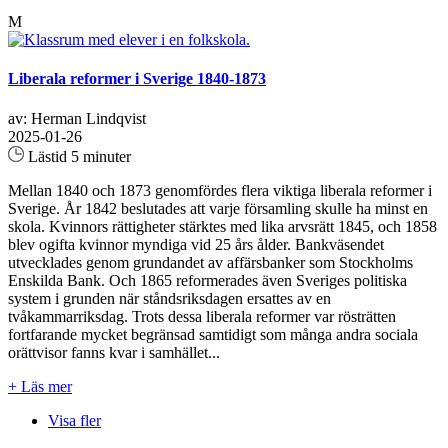
M
Liberala reformer i Sverige 1840-1873
av: Herman Lindqvist
2025-01-26
Lästid 5 minuter
Mellan 1840 och 1873 genomfördes flera viktiga liberala reformer i
Sverige. År 1842 beslutades att varje församling skulle ha minst en
skola. Kvinnors rättigheter stärktes med lika arvsrätt 1845, och 1858
blev ogifta kvinnor myndiga vid 25 års ålder. Bankväsendet
utvecklades genom grundandet av affärsbanker som Stockholms
Enskilda Bank. Och 1865 reformerades även Sveriges politiska
system i grunden när ståndsriksdagen ersattes av en
tvåkammarriksdag. Trots dessa liberala reformer var rösträtten
fortfarande mycket begränsad samtidigt som många andra sociala
orättvisor fanns kvar i samhället...
+ Läs mer
Visa fler