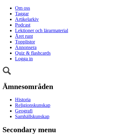
Om oss
Taggar
Artikelarkiv
Podcast
Lektioner och lärarmaterial
Året runt
Topplistor
Annonsera
Quiz & flashcards
Logga in
Ämnesområden
Historia
Religionskunskap
Geografi
Samhällskunskap
Secondary menu