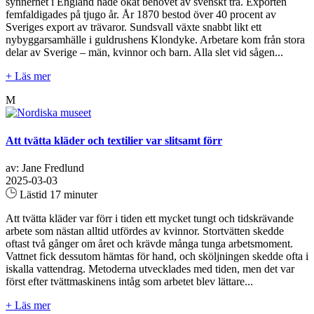
synnerhet i England hade ökat behovet av svenskt trä. Exporten
femfaldigades på tjugo år. År 1870 bestod över 40 procent av
Sveriges export av trävaror. Sundsvall växte snabbt likt ett
nybyggarsamhälle i guldrushens Klondyke. Arbetare kom från stora
delar av Sverige – män, kvinnor och barn. Alla slet vid sågen...
+ Läs mer
M
Att tvätta kläder och textilier var slitsamt förr
av: Jane Fredlund
2025-03-03
Lästid 17 minuter
Att tvätta kläder var förr i tiden ett mycket tungt och tidskrävande
arbete som nästan alltid utfördes av kvinnor. Stortvätten skedde
oftast två gånger om året och krävde många tunga arbetsmoment.
Vattnet fick dessutom hämtas för hand, och sköljningen skedde ofta i
iskalla vattendrag. Metoderna utvecklades med tiden, men det var
först efter tvättmaskinens intåg som arbetet blev lättare...
+ Läs mer