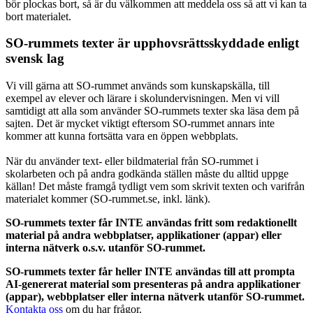
bör plockas bort, så är du välkommen att meddela oss så att vi kan ta
bort materialet.
SO-rummets texter är upphovsrättsskyddade enligt
svensk lag
Vi vill gärna att SO-rummet används som kunskapskälla, till
exempel av elever och lärare i skolundervisningen. Men vi vill
samtidigt att alla som använder SO-rummets texter ska läsa dem på
sajten. Det är mycket viktigt eftersom SO-rummet annars inte
kommer att kunna fortsätta vara en öppen webbplats.
När du använder text- eller bildmaterial från SO-rummet i
skolarbeten och på andra godkända ställen måste du alltid uppge
källan! Det måste framgå tydligt vem som skrivit texten och varifrån
materialet kommer (SO-rummet.se, inkl. länk).
SO-rummets texter får INTE användas fritt som redaktionellt
material på andra webbplatser, applikationer (appar) eller
interna nätverk o.s.v. utanför SO-rummet.
SO-rummets texter får heller INTE användas till att prompta
AI-genererat material som presenteras på andra applikationer
(appar), webbplatser eller interna nätverk utanför SO-rummet.
Kontakta oss
om du har frågor.