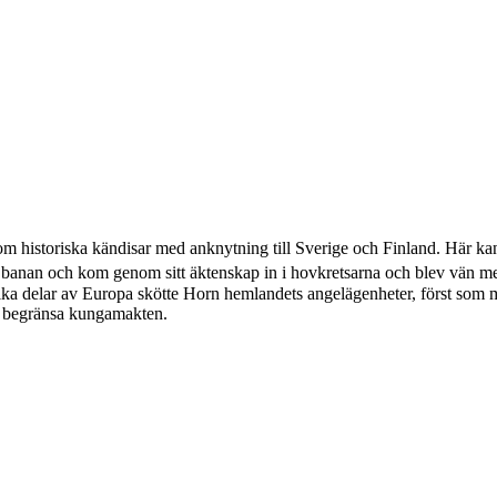
 om historiska kändisar med anknytning till Sverige och Finland. Här k
a banan och kom genom sitt äktenskap in i hovkretsarna och blev vän 
olika delar av Europa skötte Horn hemlandets angelägenheter, först som 
att begränsa kungamakten.