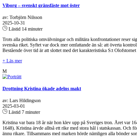
Viborg – svenskt gränsfäste mot öster
av: Torbjörn Nilsson
2025-10-31
Lästid 14 minuter
Trots alla politiska omvälvningar och militära konfrontationer reser s
svenska riket. Syftet var dock mer omfattande än så: att överta kont
Bestående över tid är att slottet med det karakteristiska S:t Olofstor
+ Läs mer
M
Drottning Kristina ökade adelns makt
av: Lars Hildingson
2025-03-01
Lästid 7 minuter
Kristina var bara 18 år när hon klev upp på Sveriges tron. Året var 164
1648). Kristina ärvde alltså ett rike med stora hål i statskassan. Och fö
ännu rikare. Tillsammans med marken hörde nämligen alla bönder som bo