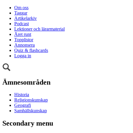
Om oss
Taggar
Artikelarkiv
Podcast
Lektioner och lärarmaterial
Året runt
Topplistor
Annonsera
Quiz & flashcards
Logga in
Ämnesområden
Historia
Religionskunskap
Geografi
Samhällskunskap
Secondary menu