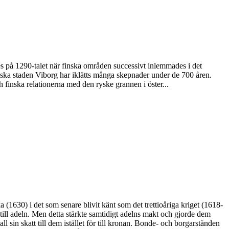
des på 1290-talet när finska områden successivt inlemmades i det
yska staden Viborg har iklätts många skepnader under de 700 åren.
h finska relationerna med den ryske grannen i öster...
 (1630) i det som senare blivit känt som det trettioåriga kriget (1618-
rk till adeln. Men detta stärkte samtidigt adelns makt och gjorde dem
in skatt till dem istället för till kronan. Bonde- och borgarstånden