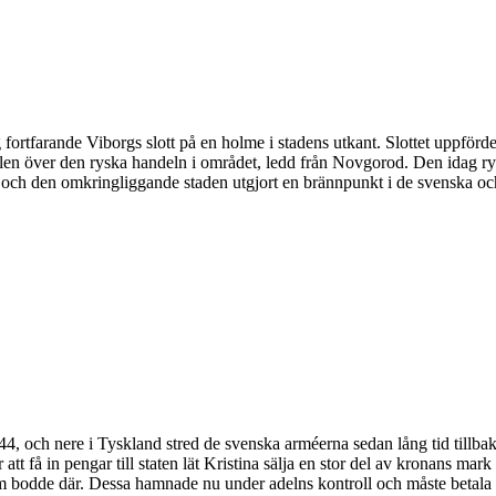
ig fortfarande Viborgs slott på en holme i stadens utkant. Slottet uppför
rollen över den ryska handeln i området, ledd från Novgorod. Den idag r
net och den omkringliggande staden utgjort en brännpunkt i de svenska oc
4, och nere i Tyskland stred de svenska arméerna sedan lång tid tillbaka
r att få in pengar till staten lät Kristina sälja en stor del av kronans ma
dde där. Dessa hamnade nu under adelns kontroll och måste betala all s