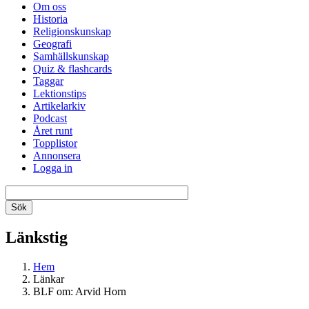
Om oss
Historia
Religionskunskap
Geografi
Samhällskunskap
Quiz & flashcards
Taggar
Lektionstips
Artikelarkiv
Podcast
Året runt
Topplistor
Annonsera
Logga in
Länkstig
Hem
Länkar
BLF om: Arvid Horn