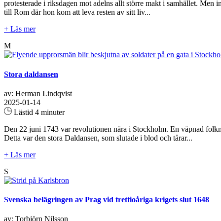
protesterade i riksdagen mot adelns allt större makt i samhället. Men in
till Rom där hon kom att leva resten av sitt liv...
+ Läs mer
M
Stora daldansen
av: Herman Lindqvist
2025-01-14
Lästid 4 minuter
Den 22 juni 1743 var revolutionen nära i Stockholm. En väpnad folk
Detta var den stora Daldansen, som slutade i blod och tårar...
+ Läs mer
S
Svenska belägringen av Prag vid trettioåriga krigets slut 1648
av: Torbjörn Nilsson