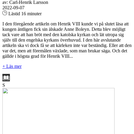
av: Carl-Henrik Larsson
2022-09-07
Lästid 16 minuter
I den föregående artikeln om Henrik VIII kunde vi på slutet läsa att
kungen äntligen fick sin älskade Anne Boleyn. Detta blev möjligt
tack vare att han bröt med den katolska kyrkan och lät utropa sig
själv till den engelska kyrkans överhuvud. I den här avslutande
artikeln ska vi dock få se att kärleken inte var beständig. Eller att den
var det, men att föremålen växlade, som man brukar säga. Och det
gällde i högsta grad för Henrik VIII...
+ Läs mer
S