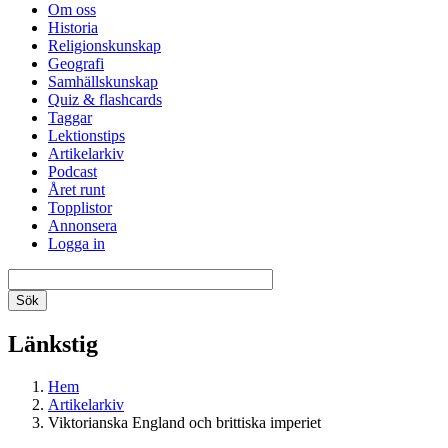
Om oss
Historia
Religionskunskap
Geografi
Samhällskunskap
Quiz & flashcards
Taggar
Lektionstips
Artikelarkiv
Podcast
Året runt
Topplistor
Annonsera
Logga in
Länkstig
Hem
Artikelarkiv
Viktorianska England och brittiska imperiet