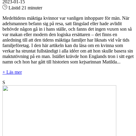
2023-01-15
Lästid 21 minuter
Medeltidens mäktiga kvinnor var vanligen inhoppare för män. När
adelsmannen befann sig på resa, satt fängslad eller hade avlidit
behövde någon gå in i hans ställe, och fanns det ingen vuxen son så
var makan eller modern den logiska ersättaren – det finns en
anledning till att den tidens mäktiga familjer har liknats vid vår tids
familjeföretag. I den här artikeln kan du läsa om en kvinna som
verkar ha struntat fullständigt i alla idéer om att hon skulle basera sin
maktutövning på en man. Istället krävde hon Englands tron i sitt eget
namn och hon har gått till historien som kejsarinnan Matilda...
+ Läs mer
S