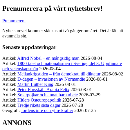
Prenumerera på vårt nyhetsbrev!
Prenumerera
Nyhetsbrevet kommer skickas ut två gånger om året. Det är lätt att
avanmäla sig.
Senaste uppdateringar
Artikel:
Alfred Nobel – en mångsidig man
2026-08-04
Artikel:
1800-talet och nationalismen i Sverige, del 8: Uppfinnare
och vetenskapsmän
2026-08-04
Artikel:
Mellankrigstiden – från demokrati till diktatur
2026-08-02
Artikel:
D-dagen – invasionen av Normandie
2026-08-01
Artikel:
Martin Luther King
2026-08-01
Artikel:
Peter Forsskål i Arabia Felix
2026-08-01
Artikel:
Sotarpojkar och annat barnarbete
2026-07-29
Artikel:
Hitlers Östeuropapolitik
2026-07-28
Artikel:
Tredje rikets sista dagar
2026-07-28
Geografi:
Jordens inre och yttre krafter
2026-07-25
ANNONS