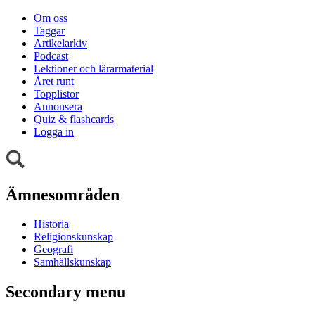
Om oss
Taggar
Artikelarkiv
Podcast
Lektioner och lärarmaterial
Året runt
Topplistor
Annonsera
Quiz & flashcards
Logga in
Ämnesområden
Historia
Religionskunskap
Geografi
Samhällskunskap
Secondary menu