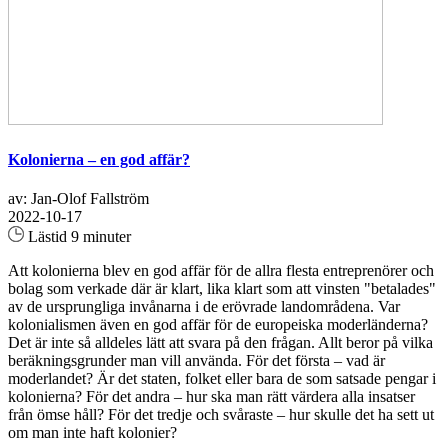
Kolonierna – en god affär?
av: Jan-Olof Fallström
2022-10-17
Lästid 9 minuter
Att kolonierna blev en god affär för de allra flesta entreprenörer och
bolag som verkade där är klart, lika klart som att vinsten "betalades"
av de ursprungliga invånarna i de erövrade landområdena. Var
kolonialismen även en god affär för de europeiska moderländerna?
Det är inte så alldeles lätt att svara på den frågan. Allt beror på vilka
beräkningsgrunder man vill använda. För det första – vad är
moderlandet? Är det staten, folket eller bara de som satsade pengar i
kolonierna? För det andra – hur ska man rätt värdera alla insatser
från ömse håll? För det tredje och svåraste – hur skulle det ha sett ut
om man inte haft kolonier?