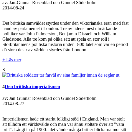
av: Jan-Gunnar Rosenblad och Gundel Söderholm
2014-08-24
Det brittiska samväldet styrdes under den viktorianska eran med fast
hand av parlamentet i London. Tre av tidens mest utmärkande
politiker var John Palmerston, Benjamin Disraeli och William
Gladstone. Alla tre kom på olika sätt att spela en stor roll i
Storbritanniens politiska historia under 1800-talet som var en period
då stora delar av världen styrdes från London...
+ Läs mer
S
4
Den brittiska imperialismen
av: Jan-Gunnar Rosenblad och Gundel Söderholm
2014-08-27
Imperialismen hade ett starkt folkligt stöd i England. Man var stolt
att tillhöra ett världsvälde och man var ännu stoltare över att "vara
britt". Långt in på 1900-talet vände många britter blickarna mot sitt