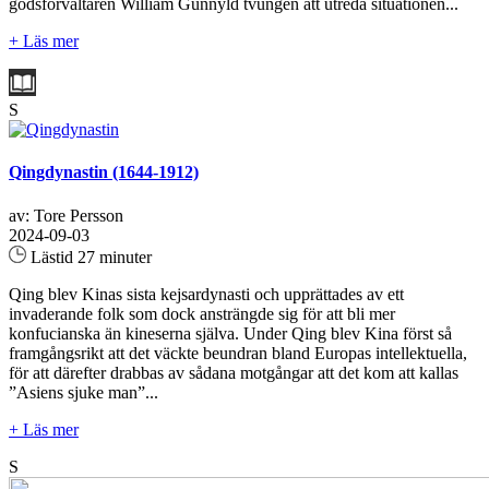
godsförvaltaren William Gunnyld tvungen att utreda situationen...
+ Läs mer
S
Qingdynastin (1644-1912)
av: Tore Persson
2024-09-03
Lästid 27 minuter
Qing blev Kinas sista kejsardynasti och upprättades av ett
invaderande folk som dock ansträngde sig för att bli mer
konfucianska än kineserna själva. Under Qing blev Kina först så
framgångsrikt att det väckte beundran bland Europas intellektuella,
för att därefter drabbas av sådana motgångar att det kom att kallas
”Asiens sjuke man”...
+ Läs mer
S