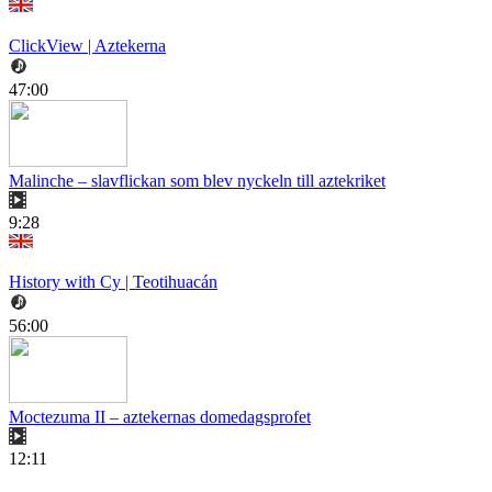
ClickView | Aztekerna
47:00
Malinche – slavflickan som blev nyckeln till aztekriket
9:28
History with Cy | Teotihuacán
56:00
Moctezuma II – aztekernas domedagsprofet
12:11