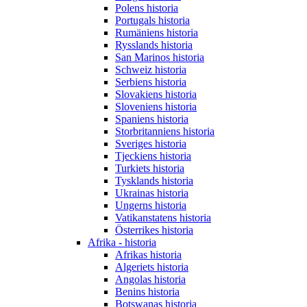
Polens historia
Portugals historia
Rumäniens historia
Rysslands historia
San Marinos historia
Schweiz historia
Serbiens historia
Slovakiens historia
Sloveniens historia
Spaniens historia
Storbritanniens historia
Sveriges historia
Tjeckiens historia
Turkiets historia
Tysklands historia
Ukrainas historia
Ungerns historia
Vatikanstatens historia
Österrikes historia
Afrika - historia
Afrikas historia
Algeriets historia
Angolas historia
Benins historia
Botswanas historia