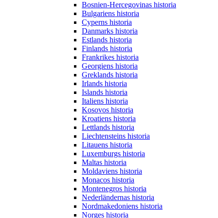
Bosnien-Hercegovinas historia
Bulgariens historia
Cyperns historia
Danmarks historia
Estlands historia
Finlands historia
Frankrikes historia
Georgiens historia
Greklands historia
Irlands historia
Islands historia
Italiens historia
Kosovos historia
Kroatiens historia
Lettlands historia
Liechtensteins historia
Litauens historia
Luxemburgs historia
Maltas historia
Moldaviens historia
Monacos historia
Montenegros historia
Nederländernas historia
Nordmakedoniens historia
Norges historia