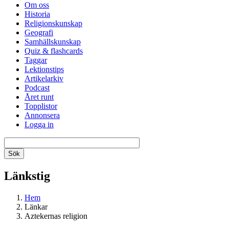
Om oss
Historia
Religionskunskap
Geografi
Samhällskunskap
Quiz & flashcards
Taggar
Lektionstips
Artikelarkiv
Podcast
Året runt
Topplistor
Annonsera
Logga in
Länkstig
Hem
Länkar
Aztekernas religion