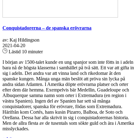
Conquistadorerna – de spanska erövrarna
av: Kaj Hildingson
2021-04-20
Lästid 10 minuter
I början av 1500-talet kunde en ung spanjor som inte fötts in i adeln
bara nå de högsta klasserna i samhället på två sätt. Ett var att gifta in
sig i adeln. Det andra var att vinna land och rikedomar åt den
spanske kungen. Många unga män beslöt att pröva sin lycka på
andra sidan Atlanten. I Amerika döpte erövrarna platser och orter
efter dem där hemma. Exempelvis bär Medellin, Guadeloupe och
Albuquerque samma namn som orter i Extremadura (en region i
västra Spanien). Ingen del av Spanien har sett så många
conquistadorer, spanska för erövrare, födas som Extremadura.
Härifrån kom Cortés, hans kusin Pizarro, Balboa, de Soto och
Orellana. Dessa har alla skrivit in sig i conquistadorernas historia.
Men de allra flesta av de tusentals som sökte guld och ära i Amerika
misslyckades.