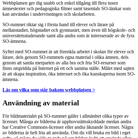
Webbplatsen ger dig snabb och enkel tillgång till flera tusen
ämnestexter och pedagogiska filmer samt tusentals SO-länkar som
kan användas i undervisningen och skolarbeten.
SO-rummet riktar sig i första hand till elever och lärare på
mellanstadiet, högstadiet och gymnasiet, men även till högskole- och
universitetsstuderande samt alla andra som är intresserade av de fyra
SO-ämnena.
Syftet med SO-rummet är att förenkla arbetet i skolan för elever och
lärare, dels genom SO-rummets egna material i olika ämnen, dels
genom att samla merparten av alla bra och fria SO-resurser som
finns utspridda på Internet på ett och samma ställe. Målet med sajten
är att skapa inspiration, öka intresset och öka kunskaperna inom SO-
ämnena.
Läs om vilka som står bakom webbplatsen >
Användning av material
För bildmaterialet på SO-rummet gäller i allmänhet olika typer av
licenser. Många av bilderna är upphovsrättsskyddade medan andra
har Creative Commons-licenser eller andra liknande licenser. Några
av bilderna är helt fria att använda. Om du vill bruka en bild i eget