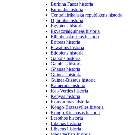
Burkina Fasos historia
Burundis historia
Centralafrikanska republikens historia
Djiboutis historia
Egyptens historia
Ekvatorialguineas historia
Elfenbenskustens historia
Eritreas historia
Eswatinis historia
Etiopiens historia
Gabons historia
Gambias historia
Ghanas historia
Guineas historia
Guinea-Bissaus historia
Kameruns historia
Kap Verdes historia
Kenyas historia
Komorernas historia
Kongo-Brazzavilles historia
Kongo-Kinshasas historia
Lesothos historia
Liberias historia
Libyens historia
Madagaskars historia