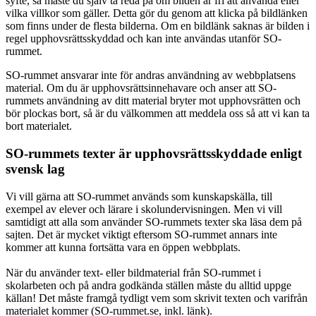
syfte, så måste du själv ta reda på om bilden är fri att använda eller
vilka villkor som gäller. Detta gör du genom att klicka på bildlänken
som finns under de flesta bilderna. Om en bildlänk saknas är bilden i
regel upphovsrättsskyddad och kan inte användas utanför SO-
rummet.
SO-rummet ansvarar inte för andras användning av webbplatsens
material. Om du är upphovsrättsinnehavare och anser att SO-
rummets användning av ditt material bryter mot upphovsrätten och
bör plockas bort, så är du välkommen att meddela oss så att vi kan ta
bort materialet.
SO-rummets texter är upphovsrättsskyddade enligt
svensk lag
Vi vill gärna att SO-rummet används som kunskapskälla, till
exempel av elever och lärare i skolundervisningen. Men vi vill
samtidigt att alla som använder SO-rummets texter ska läsa dem på
sajten. Det är mycket viktigt eftersom SO-rummet annars inte
kommer att kunna fortsätta vara en öppen webbplats.
När du använder text- eller bildmaterial från SO-rummet i
skolarbeten och på andra godkända ställen måste du alltid uppge
källan! Det måste framgå tydligt vem som skrivit texten och varifrån
materialet kommer (SO-rummet.se, inkl. länk).