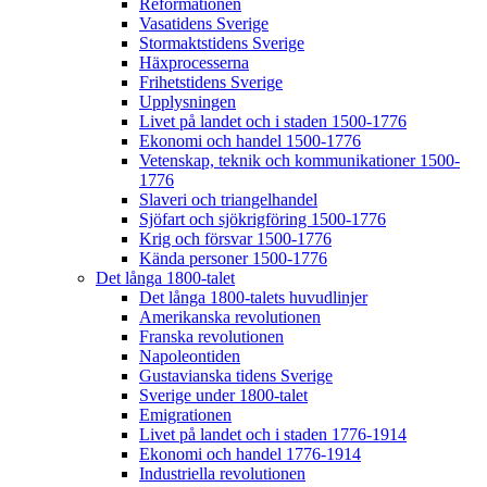
Reformationen
Vasatidens Sverige
Stormaktstidens Sverige
Häxprocesserna
Frihetstidens Sverige
Upplysningen
Livet på landet och i staden 1500-1776
Ekonomi och handel 1500-1776
Vetenskap, teknik och kommunikationer 1500-
1776
Slaveri och triangelhandel
Sjöfart och sjökrigföring 1500-1776
Krig och försvar 1500-1776
Kända personer 1500-1776
Det långa 1800-talet
Det långa 1800-talets huvudlinjer
Amerikanska revolutionen
Franska revolutionen
Napoleontiden
Gustavianska tidens Sverige
Sverige under 1800-talet
Emigrationen
Livet på landet och i staden 1776-1914
Ekonomi och handel 1776-1914
Industriella revolutionen