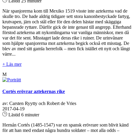
Lästid 25 minuter
När spanjorerna kom till Mexiko 1519 visste inte aztekerna vad de
skulle tro. De hade aldrig tidigare sett stora kanonbestyckade fartyg,
krutvapen, järn och stål eller för den delen hästar med skäggiga
bepansrade ryttare. Därför gick de inte genast till angrepp. Efterhand
förstod aztekerna att nykomlingarna var vanliga människor, men då
var det för sent. Misstaget lade deras rike i ruiner. De urinvånare
som hjälpte spanjorerna mot aztekerna begick också ett misstag. De
blev av med sitt gamla herrefolk – men fick istället ett nytt och långt
värre...
+ Läs mer
M
Cortés erövrar aztekernas rike
av: Carsten Ryytty och Robert de Vries
2017-04-19
Lästid 6 minuter
Hernán Cortés (1485-1547) var en spansk erövrare som blivit känd
för att han med endast några hundra soldater – mot alla odds –