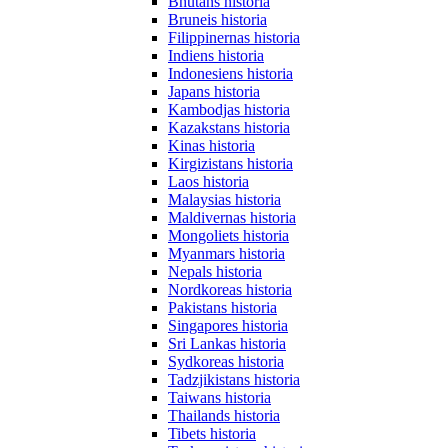
Bhutans historia
Bruneis historia
Filippinernas historia
Indiens historia
Indonesiens historia
Japans historia
Kambodjas historia
Kazakstans historia
Kinas historia
Kirgizistans historia
Laos historia
Malaysias historia
Maldivernas historia
Mongoliets historia
Myanmars historia
Nepals historia
Nordkoreas historia
Pakistans historia
Singapores historia
Sri Lankas historia
Sydkoreas historia
Tadzjikistans historia
Taiwans historia
Thailands historia
Tibets historia