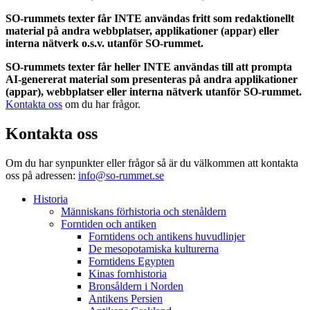
SO-rummets texter får INTE användas fritt som redaktionellt
material på andra webbplatser, applikationer (appar) eller
interna nätverk o.s.v. utanför SO-rummet.
SO-rummets texter får heller INTE användas till att prompta
AI-genererat material som presenteras på andra applikationer
(appar), webbplatser eller interna nätverk utanför SO-rummet.
Kontakta oss
om du har frågor.
Kontakta oss
Om du har synpunkter eller frågor så är du välkommen att kontakta
oss på adressen:
info@so-rummet.se
Historia
Människans förhistoria och stenåldern
Forntiden och antiken
Forntidens och antikens huvudlinjer
De mesopotamiska kulturerna
Forntidens Egypten
Kinas fornhistoria
Bronsåldern i Norden
Antikens Persien