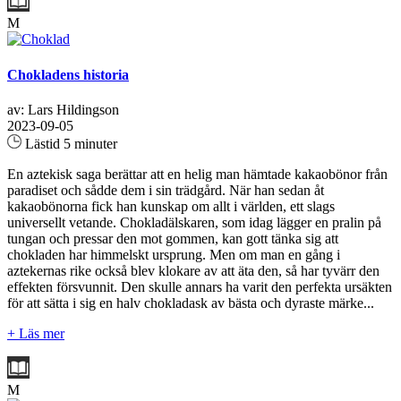
M
Chokladens historia
av: Lars Hildingson
2023-09-05
Lästid 5 minuter
En aztekisk saga berättar att en helig man hämtade kakaobönor från
paradiset och sådde dem i sin trädgård. När han sedan åt
kakaobönorna fick han kunskap om allt i världen, ett slags
universellt vetande. Chokladälskaren, som idag lägger en pralin på
tungan och pressar den mot gommen, kan gott tänka sig att
chokladen har himmelskt ursprung. Men om man en gång i
aztekernas rike också blev klokare av att äta den, så har tyvärr den
effekten försvunnit. Den skulle annars ha varit den perfekta ursäkten
för att sätta i sig en halv chokladask av bästa och dyraste märke...
+ Läs mer
M