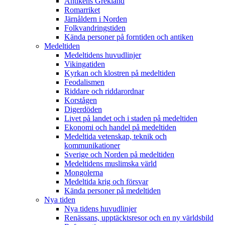
Antikens Grekland
Romarriket
Järnåldern i Norden
Folkvandringstiden
Kända personer på forntiden och antiken
Medeltiden
Medeltidens huvudlinjer
Vikingatiden
Kyrkan och klostren på medeltiden
Feodalismen
Riddare och riddarordnar
Korstågen
Digerdöden
Livet på landet och i staden på medeltiden
Ekonomi och handel på medeltiden
Medeltida vetenskap, teknik och
kommunikationer
Sverige och Norden på medeltiden
Medeltidens muslimska värld
Mongolerna
Medeltida krig och försvar
Kända personer på medeltiden
Nya tiden
Nya tidens huvudlinjer
Renässans, upptäcktsresor och en ny världsbild