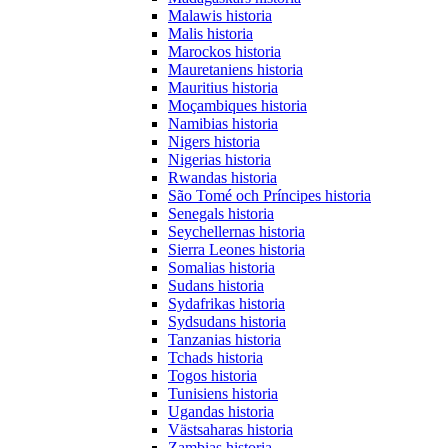
Malawis historia
Malis historia
Marockos historia
Mauretaniens historia
Mauritius historia
Moçambiques historia
Namibias historia
Nigers historia
Nigerias historia
Rwandas historia
São Tomé och Príncipes historia
Senegals historia
Seychellernas historia
Sierra Leones historia
Somalias historia
Sudans historia
Sydafrikas historia
Sydsudans historia
Tanzanias historia
Tchads historia
Togos historia
Tunisiens historia
Ugandas historia
Västsaharas historia
Zambias historia