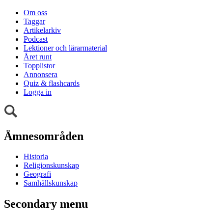
Om oss
Taggar
Artikelarkiv
Podcast
Lektioner och lärarmaterial
Året runt
Topplistor
Annonsera
Quiz & flashcards
Logga in
Ämnesområden
Historia
Religionskunskap
Geografi
Samhällskunskap
Secondary menu