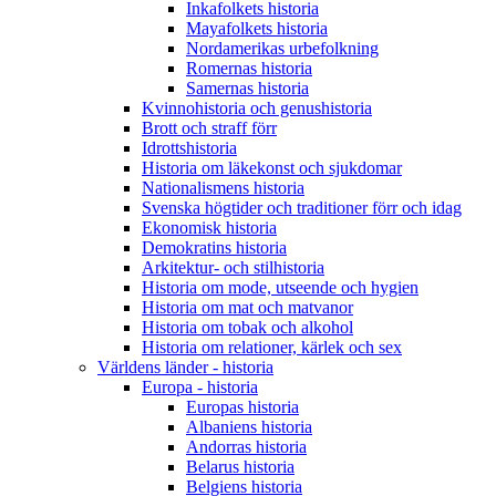
Inkafolkets historia
Mayafolkets historia
Nordamerikas urbefolkning
Romernas historia
Samernas historia
Kvinnohistoria och genushistoria
Brott och straff förr
Idrottshistoria
Historia om läkekonst och sjukdomar
Nationalismens historia
Svenska högtider och traditioner förr och idag
Ekonomisk historia
Demokratins historia
Arkitektur- och stilhistoria
Historia om mode, utseende och hygien
Historia om mat och matvanor
Historia om tobak och alkohol
Historia om relationer, kärlek och sex
Världens länder - historia
Europa - historia
Europas historia
Albaniens historia
Andorras historia
Belarus historia
Belgiens historia