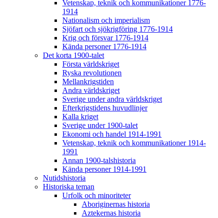
Vetenskap, teknik och kommunikationer 1776-
1914
Nationalism och imperialism
Sjöfart och sjökrigföring 1776-1914
Krig och försvar 1776-1914
Kända personer 1776-1914
Det korta 1900-talet
Första världskriget
Ryska revolutionen
Mellankrigstiden
Andra världskriget
Sverige under andra världskriget
Efterkrigstidens huvudlinjer
Kalla kriget
Sverige under 1900-talet
Ekonomi och handel 1914-1991
Vetenskap, teknik och kommunikationer 1914-
1991
Annan 1900-talshistoria
Kända personer 1914-1991
Nutidshistoria
Historiska teman
Urfolk och minoriteter
Aboriginernas historia
Aztekernas historia