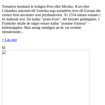
Tomatens hemland är troligen Peru eller Mexiko. Kort efter
Columbus ankomst till Amerika togs tomatfrön över till Europa där
växten först användes som prydnadsväxt. År 1554 nämns tomater i
en italiensk text. De kallas "pomi d'oro", det betyder guldäpplen. I
Frankrike skulle de något senare kallas "pomme d'amour" –
kärleksäpplen. Man ansåg nämligen att de var erotiskt
stimulerande...
+ Läs mer
M