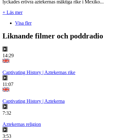
lyckades erövra aztekernas mäktiga rike i Mexiko...
+ Läs mer
Visa fler
Liknande filmer och poddradio
14:29
Captivating History | Aztekernas rike
11:07
Captivating History | Aztekerna
7:32
Aztekernas religion
3:53