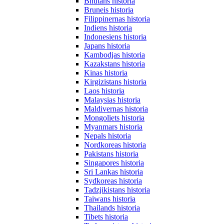
Bhutans historia
Bruneis historia
Filippinernas historia
Indiens historia
Indonesiens historia
Japans historia
Kambodjas historia
Kazakstans historia
Kinas historia
Kirgizistans historia
Laos historia
Malaysias historia
Maldivernas historia
Mongoliets historia
Myanmars historia
Nepals historia
Nordkoreas historia
Pakistans historia
Singapores historia
Sri Lankas historia
Sydkoreas historia
Tadzjikistans historia
Taiwans historia
Thailands historia
Tibets historia