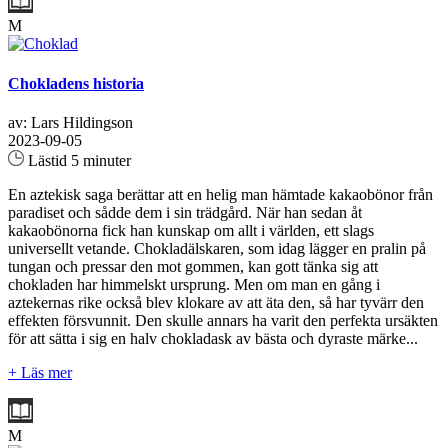
M
Chokladens historia
av: Lars Hildingson
2023-09-05
Lästid 5 minuter
En aztekisk saga berättar att en helig man hämtade kakaobönor från
paradiset och sådde dem i sin trädgård. När han sedan åt
kakaobönorna fick han kunskap om allt i världen, ett slags
universellt vetande. Chokladälskaren, som idag lägger en pralin på
tungan och pressar den mot gommen, kan gott tänka sig att
chokladen har himmelskt ursprung. Men om man en gång i
aztekernas rike också blev klokare av att äta den, så har tyvärr den
effekten försvunnit. Den skulle annars ha varit den perfekta ursäkten
för att sätta i sig en halv chokladask av bästa och dyraste märke...
+ Läs mer
M