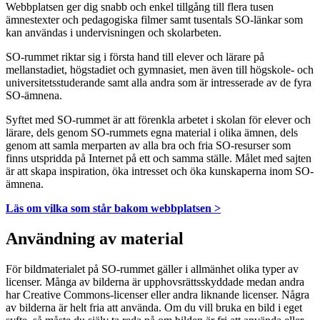
Webbplatsen ger dig snabb och enkel tillgång till flera tusen
ämnestexter och pedagogiska filmer samt tusentals SO-länkar som
kan användas i undervisningen och skolarbeten.
SO-rummet riktar sig i första hand till elever och lärare på
mellanstadiet, högstadiet och gymnasiet, men även till högskole- och
universitetsstuderande samt alla andra som är intresserade av de fyra
SO-ämnena.
Syftet med SO-rummet är att förenkla arbetet i skolan för elever och
lärare, dels genom SO-rummets egna material i olika ämnen, dels
genom att samla merparten av alla bra och fria SO-resurser som
finns utspridda på Internet på ett och samma ställe. Målet med sajten
är att skapa inspiration, öka intresset och öka kunskaperna inom SO-
ämnena.
Läs om vilka som står bakom webbplatsen >
Användning av material
För bildmaterialet på SO-rummet gäller i allmänhet olika typer av
licenser. Många av bilderna är upphovsrättsskyddade medan andra
har Creative Commons-licenser eller andra liknande licenser. Några
av bilderna är helt fria att använda. Om du vill bruka en bild i eget