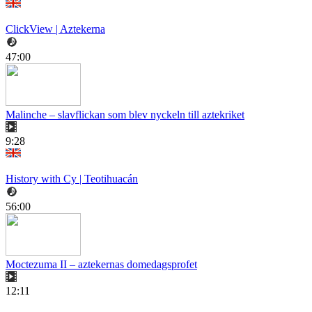
ClickView | Aztekerna
47:00
Malinche – slavflickan som blev nyckeln till aztekriket
9:28
History with Cy | Teotihuacán
56:00
Moctezuma II – aztekernas domedagsprofet
12:11