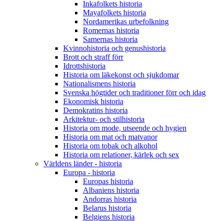
Inkafolkets historia
Mayafolkets historia
Nordamerikas urbefolkning
Romernas historia
Samernas historia
Kvinnohistoria och genushistoria
Brott och straff förr
Idrottshistoria
Historia om läkekonst och sjukdomar
Nationalismens historia
Svenska högtider och traditioner förr och idag
Ekonomisk historia
Demokratins historia
Arkitektur- och stilhistoria
Historia om mode, utseende och hygien
Historia om mat och matvanor
Historia om tobak och alkohol
Historia om relationer, kärlek och sex
Världens länder - historia
Europa - historia
Europas historia
Albaniens historia
Andorras historia
Belarus historia
Belgiens historia