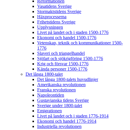
Reformationen
Vasatidens Sverige
Stormaktstidens Sverige
Häxprocesserna
Frihetstidens Sverige
Upplysningen
Livet på landet och i staden 1500-1776
Ekonomi och handel 1500-1776
Vetenskap, teknik och kommunikationer 1500-
1776
Slaveri och triangelhandel
Sjöfart och sjökrigföring 1500-1776
Krig och försvar 1500-1776
Kända personer 1500-1776
Det långa 1800-talet
Det långa 1800-talets huvudlinjer
Amerikanska revolutionen
Franska revolutionen
Napoleontiden
Gustavianska tidens Sverige
Sverige under 1800-talet
Emigrationen
Livet på landet och i staden 1776-1914
Ekonomi och handel 1776-1914
Industriella revolutionen