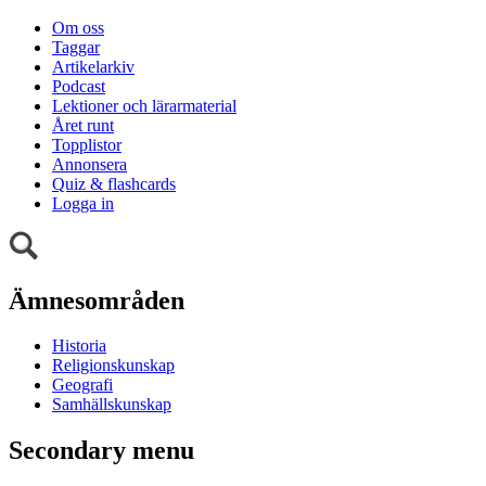
Om oss
Taggar
Artikelarkiv
Podcast
Lektioner och lärarmaterial
Året runt
Topplistor
Annonsera
Quiz & flashcards
Logga in
Ämnesområden
Historia
Religionskunskap
Geografi
Samhällskunskap
Secondary menu