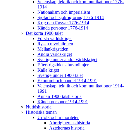
Vetenskap, teknik och kommunikationer 1776-
1914
Nationalism och imperialism
Sjöfart och sjökrigföring 1776-1914
Krig och försvar 1776-1914
Kända personer 1776-1914
Det korta 1900-talet
Första världskriget
Ryska revolutionen
Mellankrigstiden
Andra världskriget
Sverige under andra världskriget
Efterkrigstidens huvudlinjer
Kalla kriget
Sverige under 1900-talet
Ekonomi och handel 1914-1991
Vetenskap, teknik och kommunikationer 1914-
1991
Annan 1900-talshistoria
Kända personer 1914-1991
Nutidshistoria
Historiska teman
Urfolk och minoriteter
Aboriginernas historia
Aztekernas historia