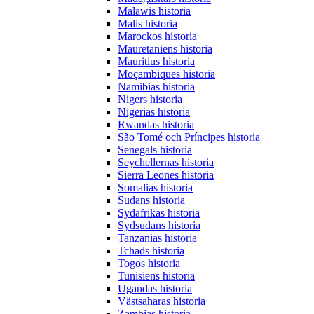
Malawis historia
Malis historia
Marockos historia
Mauretaniens historia
Mauritius historia
Moçambiques historia
Namibias historia
Nigers historia
Nigerias historia
Rwandas historia
São Tomé och Príncipes historia
Senegals historia
Seychellernas historia
Sierra Leones historia
Somalias historia
Sudans historia
Sydafrikas historia
Sydsudans historia
Tanzanias historia
Tchads historia
Togos historia
Tunisiens historia
Ugandas historia
Västsaharas historia
Zambias historia