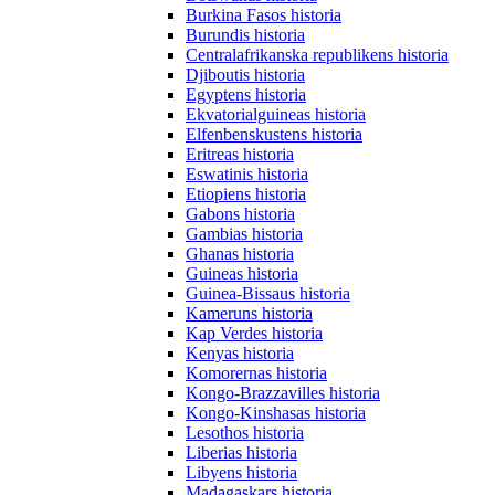
Burkina Fasos historia
Burundis historia
Centralafrikanska republikens historia
Djiboutis historia
Egyptens historia
Ekvatorialguineas historia
Elfenbenskustens historia
Eritreas historia
Eswatinis historia
Etiopiens historia
Gabons historia
Gambias historia
Ghanas historia
Guineas historia
Guinea-Bissaus historia
Kameruns historia
Kap Verdes historia
Kenyas historia
Komorernas historia
Kongo-Brazzavilles historia
Kongo-Kinshasas historia
Lesothos historia
Liberias historia
Libyens historia
Madagaskars historia