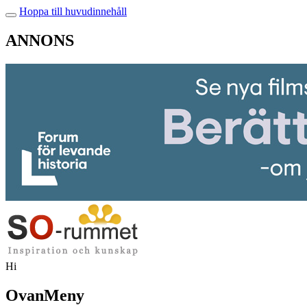
Hoppa till huvudinnehåll
ANNONS
Hi
OvanMeny