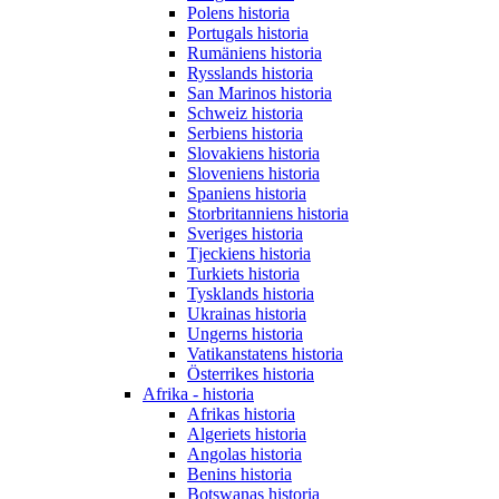
Polens historia
Portugals historia
Rumäniens historia
Rysslands historia
San Marinos historia
Schweiz historia
Serbiens historia
Slovakiens historia
Sloveniens historia
Spaniens historia
Storbritanniens historia
Sveriges historia
Tjeckiens historia
Turkiets historia
Tysklands historia
Ukrainas historia
Ungerns historia
Vatikanstatens historia
Österrikes historia
Afrika - historia
Afrikas historia
Algeriets historia
Angolas historia
Benins historia
Botswanas historia