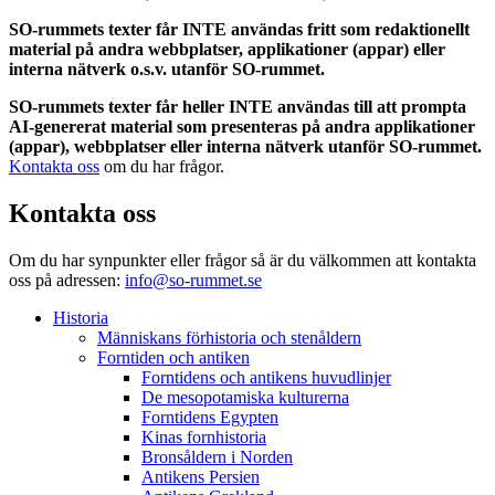
SO-rummets texter får INTE användas fritt som redaktionellt
material på andra webbplatser, applikationer (appar) eller
interna nätverk o.s.v. utanför SO-rummet.
SO-rummets texter får heller INTE användas till att prompta
AI-genererat material som presenteras på andra applikationer
(appar), webbplatser eller interna nätverk utanför SO-rummet.
Kontakta oss
om du har frågor.
Kontakta oss
Om du har synpunkter eller frågor så är du välkommen att kontakta
oss på adressen:
info@so-rummet.se
Historia
Människans förhistoria och stenåldern
Forntiden och antiken
Forntidens och antikens huvudlinjer
De mesopotamiska kulturerna
Forntidens Egypten
Kinas fornhistoria
Bronsåldern i Norden
Antikens Persien