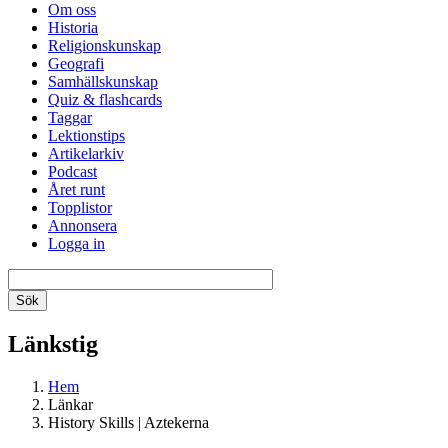
Om oss
Historia
Religionskunskap
Geografi
Samhällskunskap
Quiz & flashcards
Taggar
Lektionstips
Artikelarkiv
Podcast
Året runt
Topplistor
Annonsera
Logga in
Länkstig
Hem
Länkar
History Skills | Aztekerna