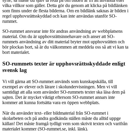
syfte, så måste du själv ta reda på om bilden är fri att använda eller
vilka villkor som gäller. Detta gör du genom att klicka på bildlänken
som finns under de flesta bilderna. Om en bildlänk saknas är bilden i
regel upphovsrättsskyddad och kan inte användas utanför SO-
rummet.
SO-rummet ansvarar inte för andras användning av webbplatsens
material. Om du är upphovsrättsinnehavare och anser att SO-
rummets användning av ditt material bryter mot upphovsrätten och
bör plockas bort, så är du välkommen att meddela oss så att vi kan ta
bort materialet.
SO-rummets texter är upphovsrättsskyddade enligt
svensk lag
Vi vill gärna att SO-rummet används som kunskapskälla, till
exempel av elever och lärare i skolundervisningen. Men vi vill
samtidigt att alla som använder SO-rummets texter ska läsa dem på
sajten. Det är mycket viktigt eftersom SO-rummet annars inte
kommer att kunna fortsätta vara en öppen webbplats.
När du använder text- eller bildmaterial från SO-rummet i
skolarbeten och på andra godkända ställen måste du alltid uppge
källan! Det måste framgå tydligt vem som skrivit texten och varifrån
materialet kommer (SO-rummet.se, inkl. länk).