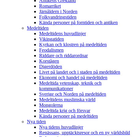
Antikens Grekland
Romarriket
Järnåldern i Norden
Folkvandringstiden
Kända personer på forntiden och antiken
Medeltiden
Medeltidens huvudlinjer
Vikingatiden
Kyrkan och klostren på medeltiden
Feodalismen
Riddare och riddarordnar
Korstågen
Digerdöden
Livet på landet och i staden på medeltiden
Ekonomi och handel på medeltiden
Medeltida vetenskap, teknik och
kommunikationer
Sverige och Norden på medeltiden
Medeltidens muslimska värld
Mongolerna
Medeltida krig och försvar
Kända personer på medeltiden
Nya tiden
Nya tidens huvudlinjer
Renässans, upptäcktsresor och en ny världsbild