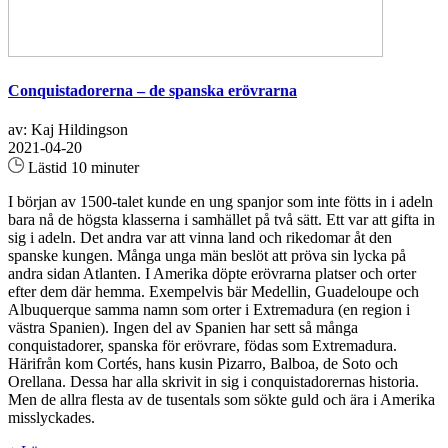
Conquistadorerna – de spanska erövrarna
av: Kaj Hildingson
2021-04-20
Lästid 10 minuter
I början av 1500-talet kunde en ung spanjor som inte fötts in i adeln
bara nå de högsta klasserna i samhället på två sätt. Ett var att gifta in
sig i adeln. Det andra var att vinna land och rikedomar åt den
spanske kungen. Många unga män beslöt att pröva sin lycka på
andra sidan Atlanten. I Amerika döpte erövrarna platser och orter
efter dem där hemma. Exempelvis bär Medellin, Guadeloupe och
Albuquerque samma namn som orter i Extremadura (en region i
västra Spanien). Ingen del av Spanien har sett så många
conquistadorer, spanska för erövrare, födas som Extremadura.
Härifrån kom Cortés, hans kusin Pizarro, Balboa, de Soto och
Orellana. Dessa har alla skrivit in sig i conquistadorernas historia.
Men de allra flesta av de tusentals som sökte guld och ära i Amerika
misslyckades.