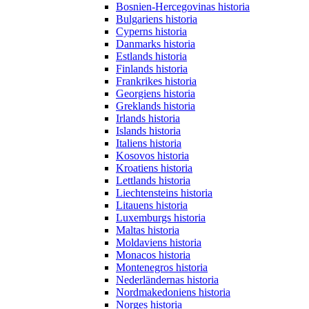
Bosnien-Hercegovinas historia
Bulgariens historia
Cyperns historia
Danmarks historia
Estlands historia
Finlands historia
Frankrikes historia
Georgiens historia
Greklands historia
Irlands historia
Islands historia
Italiens historia
Kosovos historia
Kroatiens historia
Lettlands historia
Liechtensteins historia
Litauens historia
Luxemburgs historia
Maltas historia
Moldaviens historia
Monacos historia
Montenegros historia
Nederländernas historia
Nordmakedoniens historia
Norges historia