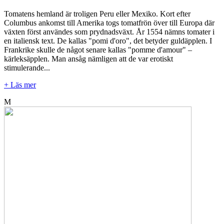
Tomatens hemland är troligen Peru eller Mexiko. Kort efter
Columbus ankomst till Amerika togs tomatfrön över till Europa där
växten först användes som prydnadsväxt. År 1554 nämns tomater i
en italiensk text. De kallas "pomi d'oro", det betyder guldäpplen. I
Frankrike skulle de något senare kallas "pomme d'amour" –
kärleksäpplen. Man ansåg nämligen att de var erotiskt
stimulerande...
+ Läs mer
M