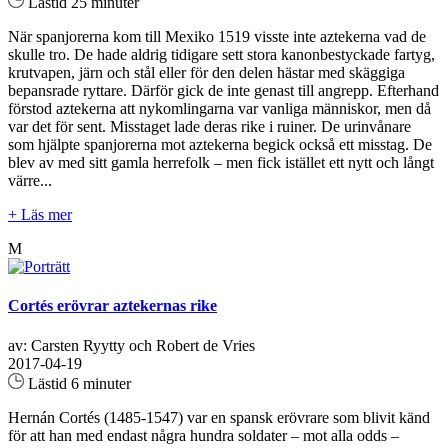
Lästid 25 minuter
När spanjorerna kom till Mexiko 1519 visste inte aztekerna vad de
skulle tro. De hade aldrig tidigare sett stora kanonbestyckade fartyg,
krutvapen, järn och stål eller för den delen hästar med skäggiga
bepansrade ryttare. Därför gick de inte genast till angrepp. Efterhand
förstod aztekerna att nykomlingarna var vanliga människor, men då
var det för sent. Misstaget lade deras rike i ruiner. De urinvånare
som hjälpte spanjorerna mot aztekerna begick också ett misstag. De
blev av med sitt gamla herrefolk – men fick istället ett nytt och långt
värre...
+ Läs mer
M
Cortés erövrar aztekernas rike
av: Carsten Ryytty och Robert de Vries
2017-04-19
Lästid 6 minuter
Hernán Cortés (1485-1547) var en spansk erövrare som blivit känd
för att han med endast några hundra soldater – mot alla odds –