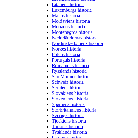
Litauens historia
Luxemburgs historia
Maltas historia
Moldaviens historia
Monacos historia
Montenegros historia
Nederländernas historia
Nordmakedoniens historia
Norges historia
Polens historia
Portugals historia
Rumäniens historia
Rysslands historia
San Marinos historia
Schweiz historia
Serbiens historia
Slovakiens historia
Sloveniens historia
Spaniens historia
Storbritanniens historia
Sveriges historia
Tjeckiens historia
Turkiets historia
Tysklands historia
Ukrainas historia