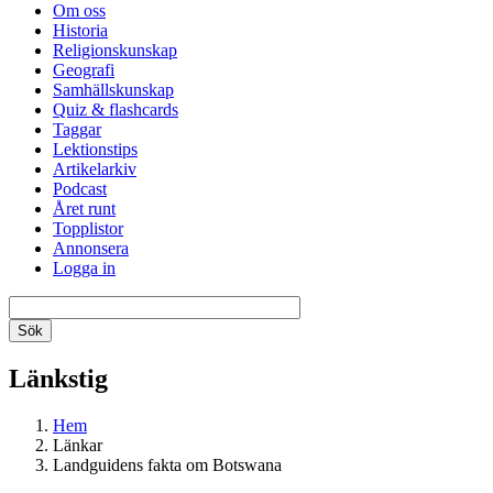
Om oss
Historia
Religionskunskap
Geografi
Samhällskunskap
Quiz & flashcards
Taggar
Lektionstips
Artikelarkiv
Podcast
Året runt
Topplistor
Annonsera
Logga in
Länkstig
Hem
Länkar
Landguidens fakta om Botswana