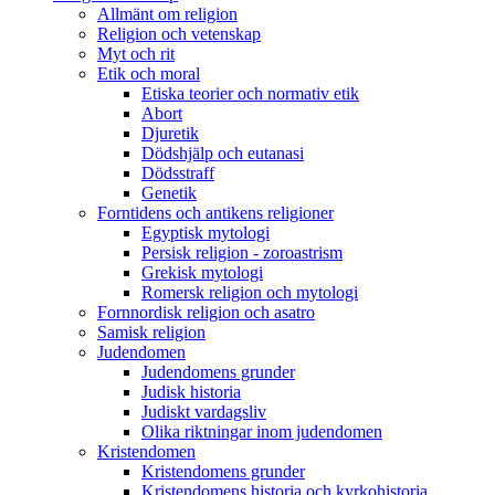
Allmänt om religion
Religion och vetenskap
Myt och rit
Etik och moral
Etiska teorier och normativ etik
Abort
Djuretik
Dödshjälp och eutanasi
Dödsstraff
Genetik
Forntidens och antikens religioner
Egyptisk mytologi
Persisk religion - zoroastrism
Grekisk mytologi
Romersk religion och mytologi
Fornnordisk religion och asatro
Samisk religion
Judendomen
Judendomens grunder
Judisk historia
Judiskt vardagsliv
Olika riktningar inom judendomen
Kristendomen
Kristendomens grunder
Kristendomens historia och kyrkohistoria