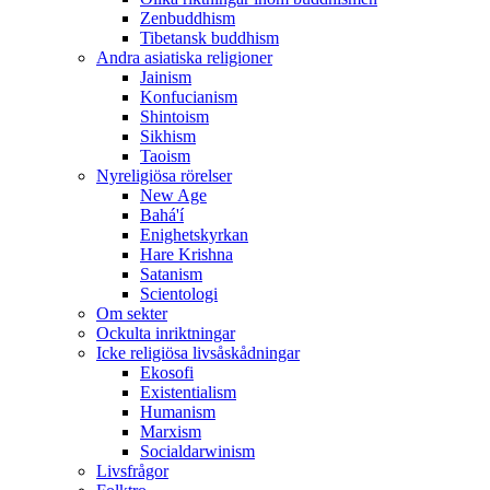
Zenbuddhism
Tibetansk buddhism
Andra asiatiska religioner
Jainism
Konfucianism
Shintoism
Sikhism
Taoism
Nyreligiösa rörelser
New Age
Bahá'í
Enighetskyrkan
Hare Krishna
Satanism
Scientologi
Om sekter
Ockulta inriktningar
Icke religiösa livsåskådningar
Ekosofi
Existentialism
Humanism
Marxism
Socialdarwinism
Livsfrågor