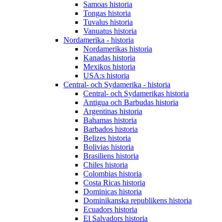
Samoas historia
Tongas historia
Tuvalus historia
Vanuatus historia
Nordamerika - historia
Nordamerikas historia
Kanadas historia
Mexikos historia
USA:s historia
Central- och Sydamerika - historia
Central- och Sydamerikas historia
Antigua och Barbudas historia
Argentinas historia
Bahamas historia
Barbados historia
Belizes historia
Bolivias historia
Brasiliens historia
Chiles historia
Colombias historia
Costa Ricas historia
Dominicas historia
Dominikanska republikens historia
Ecuadors historia
El Salvadors historia