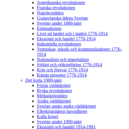
Amerikanska revolutionen
Franska revolutionen
Napoleontiden
Gustavianska tidens Sverige
Sverige under 1800-talet
Emigrationen
Livet på landet och i staden 1776-1914
Ekonomi och handel 1776-1914
Industriella revolutionen
Vetenskap, teknik och kommunikationer 1776-
1914
Nationalism och imperialism
Sjöfart och sjökrigföring 1776-1914
Krig och försvar 1776-1914
Kända personer 1776-1914
Det korta 1900-talet
Första världskriget
Ryska revolutionen
Mellankrigstiden
Andra världskriget
Sverige under andra världskriget
Efterkrigstidens huvudlinjer
Kalla kriget
Sverige under 1900-talet
Ekonomi och handel 1914-1991