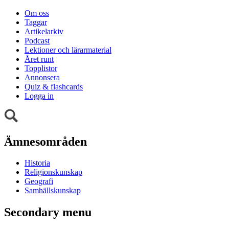
Om oss
Taggar
Artikelarkiv
Podcast
Lektioner och lärarmaterial
Året runt
Topplistor
Annonsera
Quiz & flashcards
Logga in
Ämnesområden
Historia
Religionskunskap
Geografi
Samhällskunskap
Secondary menu