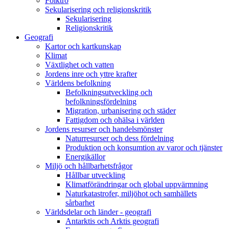
Folktro
Sekularisering och religionskritik
Sekularisering
Religionskritik
Geografi
Kartor och kartkunskap
Klimat
Växtlighet och vatten
Jordens inre och yttre krafter
Världens befolkning
Befolkningsutveckling och
befolkningsfördelning
Migration, urbanisering och städer
Fattigdom och ohälsa i världen
Jordens resurser och handelsmönster
Naturresurser och dess fördelning
Produktion och konsumtion av varor och tjänster
Energikällor
Miljö och hållbarhetsfrågor
Hållbar utveckling
Klimatförändringar och global uppvärmning
Naturkatastrofer, miljöhot och samhällets
sårbarhet
Världsdelar och länder - geografi
Antarktis och Arktis geografi