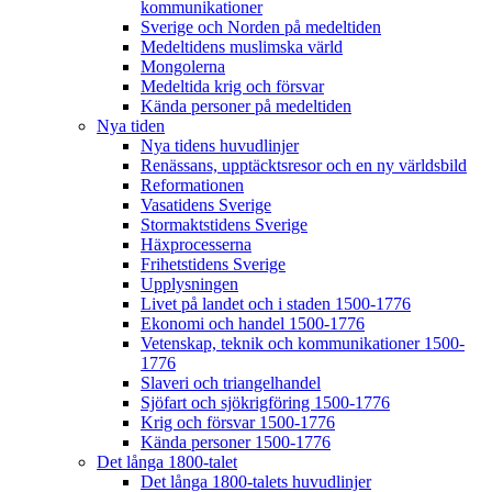
kommunikationer
Sverige och Norden på medeltiden
Medeltidens muslimska värld
Mongolerna
Medeltida krig och försvar
Kända personer på medeltiden
Nya tiden
Nya tidens huvudlinjer
Renässans, upptäcktsresor och en ny världsbild
Reformationen
Vasatidens Sverige
Stormaktstidens Sverige
Häxprocesserna
Frihetstidens Sverige
Upplysningen
Livet på landet och i staden 1500-1776
Ekonomi och handel 1500-1776
Vetenskap, teknik och kommunikationer 1500-
1776
Slaveri och triangelhandel
Sjöfart och sjökrigföring 1500-1776
Krig och försvar 1500-1776
Kända personer 1500-1776
Det långa 1800-talet
Det långa 1800-talets huvudlinjer