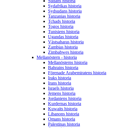
Sudans historia
Sydafrikas historia
Sydsudans historia
Tanzanias historia
Tchads historia
Togos historia
Tunisiens historia
Ugandas historia
Västsaharas historia
Zambias historia
Zimbabwes historia
Mellanöstern - historia
Mellanösterns historia
Bahrains historia
Förenade Arabemiratens historia
Iraks historia
Irans historia
Israels historia
Jemens historia
Jordaniens historia
Kurdernas historia
Kuwaits historia
Libanons historia
Omans historia
Palestinas historia