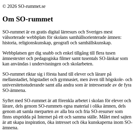
© 2026 SO-rummet.se
Om SO-rummet
SO-rummet är en gratis digital lärresurs och Sveriges mest
välsorterade webbplats för skolans samhällsorienterade ämnen:
historia, religionskunskap, geografi och samhällskunskap.
Webbplatsen ger dig snabb och enkel tillgång till flera tusen
ämnestexter och pedagogiska filmer samt tusentals SO-länkar som
kan användas i undervisningen och skolarbeten.
SO-rummet riktar sig i första hand till elever och lärare på
mellanstadiet, högstadiet och gymnasiet, men även till högskole- och
universitetsstuderande samt alla andra som är intresserade av de fyra
SO-ämnena.
Syftet med SO-rummet är att förenkla arbetet i skolan för elever och
lärare, dels genom SO-rummets egna material i olika ämnen, dels
genom att samla merparten av alla bra och fria SO-resurser som
finns utspridda på Internet på ett och samma ställe. Målet med sajten
är att skapa inspiration, öka intresset och öka kunskaperna inom SO-
ämnena.