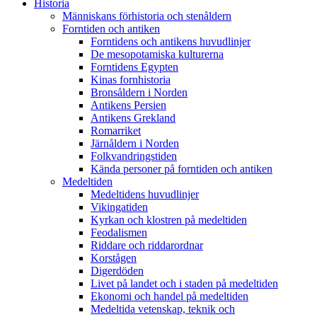
Historia
Människans förhistoria och stenåldern
Forntiden och antiken
Forntidens och antikens huvudlinjer
De mesopotamiska kulturerna
Forntidens Egypten
Kinas fornhistoria
Bronsåldern i Norden
Antikens Persien
Antikens Grekland
Romarriket
Järnåldern i Norden
Folkvandringstiden
Kända personer på forntiden och antiken
Medeltiden
Medeltidens huvudlinjer
Vikingatiden
Kyrkan och klostren på medeltiden
Feodalismen
Riddare och riddarordnar
Korstågen
Digerdöden
Livet på landet och i staden på medeltiden
Ekonomi och handel på medeltiden
Medeltida vetenskap, teknik och