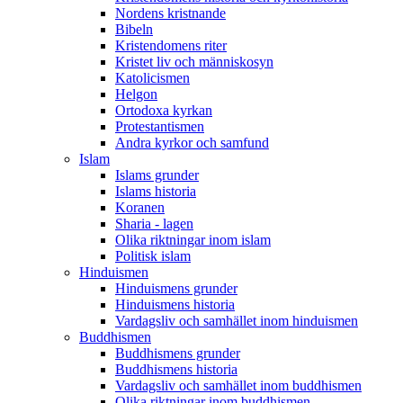
Nordens kristnande
Bibeln
Kristendomens riter
Kristet liv och människosyn
Katolicismen
Helgon
Ortodoxa kyrkan
Protestantismen
Andra kyrkor och samfund
Islam
Islams grunder
Islams historia
Koranen
Sharia - lagen
Olika riktningar inom islam
Politisk islam
Hinduismen
Hinduismens grunder
Hinduismens historia
Vardagsliv och samhället inom hinduismen
Buddhismen
Buddhismens grunder
Buddhismens historia
Vardagsliv och samhället inom buddhismen
Olika riktningar inom buddhismen