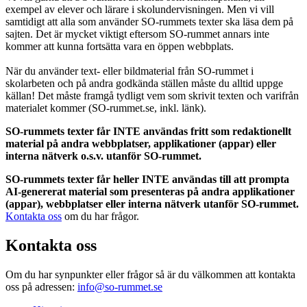
exempel av elever och lärare i skolundervisningen. Men vi vill
samtidigt att alla som använder SO-rummets texter ska läsa dem på
sajten. Det är mycket viktigt eftersom SO-rummet annars inte
kommer att kunna fortsätta vara en öppen webbplats.
När du använder text- eller bildmaterial från SO-rummet i
skolarbeten och på andra godkända ställen måste du alltid uppge
källan! Det måste framgå tydligt vem som skrivit texten och varifrån
materialet kommer (SO-rummet.se, inkl. länk).
SO-rummets texter får INTE användas fritt som redaktionellt
material på andra webbplatser, applikationer (appar) eller
interna nätverk o.s.v. utanför SO-rummet.
SO-rummets texter får heller INTE användas till att prompta
AI-genererat material som presenteras på andra applikationer
(appar), webbplatser eller interna nätverk utanför SO-rummet.
Kontakta oss
om du har frågor.
Kontakta oss
Om du har synpunkter eller frågor så är du välkommen att kontakta
oss på adressen:
info@so-rummet.se