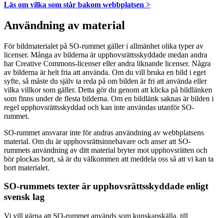
Läs om vilka som står bakom webbplatsen >
Användning av material
För bildmaterialet på SO-rummet gäller i allmänhet olika typer av
licenser. Många av bilderna är upphovsrättsskyddade medan andra
har Creative Commons-licenser eller andra liknande licenser. Några
av bilderna är helt fria att använda. Om du vill bruka en bild i eget
syfte, så måste du själv ta reda på om bilden är fri att använda eller
vilka villkor som gäller. Detta gör du genom att klicka på bildlänken
som finns under de flesta bilderna. Om en bildlänk saknas är bilden i
regel upphovsrättsskyddad och kan inte användas utanför SO-
rummet.
SO-rummet ansvarar inte för andras användning av webbplatsens
material. Om du är upphovsrättsinnehavare och anser att SO-
rummets användning av ditt material bryter mot upphovsrätten och
bör plockas bort, så är du välkommen att meddela oss så att vi kan ta
bort materialet.
SO-rummets texter är upphovsrättsskyddade enligt
svensk lag
Vi vill gärna att SO-rummet används som kunskapskälla, till