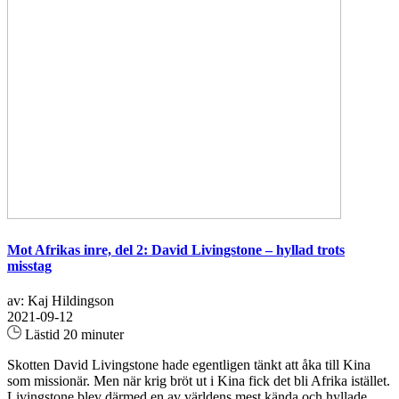
Mot Afrikas inre, del 2: David Livingstone – hyllad trots
misstag
av: Kaj Hildingson
2021-09-12
Lästid 20 minuter
Skotten David Livingstone hade egentligen tänkt att åka till Kina
som missionär. Men när krig bröt ut i Kina fick det bli Afrika istället.
Livingstone blev därmed en av världens mest kända och hyllade