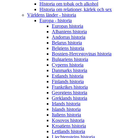
Historia om tobak och alkohol
Historia om relationer, kärlek och sex
Världens länder - historia
Europa - historia
Europas historia
Albaniens historia
Andorras historia
Belarus historia
Belgiens historia
Bosnien-Hercegovinas historia
Bulgariens historia
Cyperns historia
Danmarks historia
Estlands historia
Finlands historia
Frankrikes historia
Georgiens historia
Greklands historia
Irlands historia
Islands historia
Italiens historia
Kosovos historia
Kroatiens historia
Lettlands historia
Liechtensteins historia