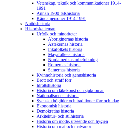
Vetenskap, teknik och kommunikationer 1914-
1991
Annan 1900-talshistoria
Kända personer 1914-1991
Nutidshistoria
Historiska teman
Urfolk och minoriteter
Aboriginernas historia
Aztekernas historia
Inkafolkets historia
Mayafolkets historia
Nordamerikas urbefolkning
Romernas historia
Samernas historia
Kvinnohistoria och genushistoria
Brott och straff förr
Idrottshistoria
Historia om läkekonst och sjukdomar
Nationalismens historia
Svenska högtider och traditioner förr och idag
Ekonomisk historia
Demokratins historia
Arkitektur- och stilhistoria
Historia om mode, utseende och hygien
Historia om mat och matvanor