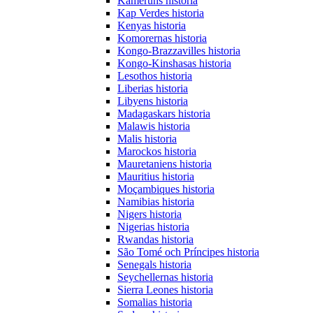
Kameruns historia
Kap Verdes historia
Kenyas historia
Komorernas historia
Kongo-Brazzavilles historia
Kongo-Kinshasas historia
Lesothos historia
Liberias historia
Libyens historia
Madagaskars historia
Malawis historia
Malis historia
Marockos historia
Mauretaniens historia
Mauritius historia
Moçambiques historia
Namibias historia
Nigers historia
Nigerias historia
Rwandas historia
São Tomé och Príncipes historia
Senegals historia
Seychellernas historia
Sierra Leones historia
Somalias historia