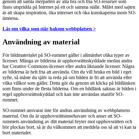
genom att samla merparten av alla bra och fria SO-resurser som
finns utspridda på Internet på ett och samma ställe. Målet med sajten
är att skapa inspiration, öka intresset och öka kunskaperna inom SO-
ämnena.
Läs om vilka som står bakom webbplatsen >
Användning av material
För bildmaterialet på SO-rummet gäller i allmänhet olika typer av
licenser. Många av bilderna är upphovsrättsskyddade medan andra
har Creative Commons-licenser eller andra liknande licenser. Några
av bilderna är helt fria att använda. Om du vill bruka en bild i eget
syfte, så måste du själv ta reda på om bilden är fri att använda eller
vilka villkor som gäller. Detta gör du genom att klicka på bildlänken
som finns under de flesta bilderna. Om en bildlänk saknas är bilden i
regel upphovsrättsskyddad och kan inte användas utanför SO-
rummet.
SO-rummet ansvarar inte för andras användning av webbplatsens
material. Om du är upphovsrättsinnehavare och anser att SO-
rummets användning av ditt material bryter mot upphovsrätten och
bör plockas bort, så är du välkommen att meddela oss så att vi kan ta
bort materialet.