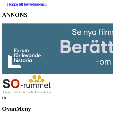
Hoppa till huvudinnehåll
ANNONS
Hi
OvanMeny