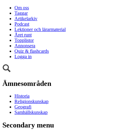
Om oss
Taggar
Artikelarkiv
Podcast
Lektioner och lärarmaterial
Året runt
Topplistor
Annonsera
Quiz & flashcards
Logga in
Ämnesområden
Historia
Religionskunskap
Geografi
Samhällskunskap
Secondary menu