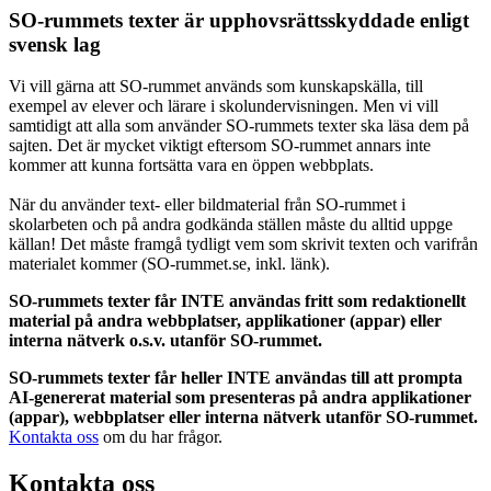
SO-rummets texter är upphovsrättsskyddade enligt
svensk lag
Vi vill gärna att SO-rummet används som kunskapskälla, till
exempel av elever och lärare i skolundervisningen. Men vi vill
samtidigt att alla som använder SO-rummets texter ska läsa dem på
sajten. Det är mycket viktigt eftersom SO-rummet annars inte
kommer att kunna fortsätta vara en öppen webbplats.
När du använder text- eller bildmaterial från SO-rummet i
skolarbeten och på andra godkända ställen måste du alltid uppge
källan! Det måste framgå tydligt vem som skrivit texten och varifrån
materialet kommer (SO-rummet.se, inkl. länk).
SO-rummets texter får INTE användas fritt som redaktionellt
material på andra webbplatser, applikationer (appar) eller
interna nätverk o.s.v. utanför SO-rummet.
SO-rummets texter får heller INTE användas till att prompta
AI-genererat material som presenteras på andra applikationer
(appar), webbplatser eller interna nätverk utanför SO-rummet.
Kontakta oss
om du har frågor.
Kontakta oss