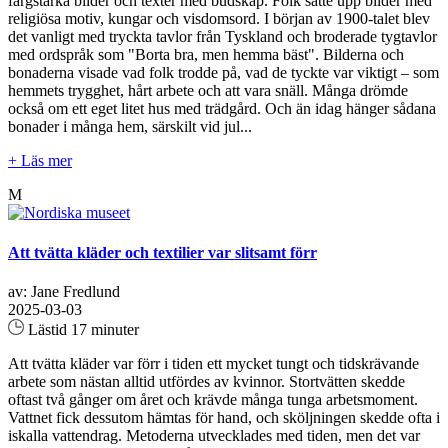
färgstarka bilder och texter med budskap. Folk satte upp bilder med
religiösa motiv, kungar och visdomsord. I början av 1900-talet blev
det vanligt med tryckta tavlor från Tyskland och broderade tygtavlor
med ordspråk som "Borta bra, men hemma bäst". Bilderna och
bonaderna visade vad folk trodde på, vad de tyckte var viktigt – som
hemmets trygghet, hårt arbete och att vara snäll. Många drömde
också om ett eget litet hus med trädgård. Och än idag hänger sådana
bonader i många hem, särskilt vid jul...
+ Läs mer
M
Att tvätta kläder och textilier var slitsamt förr
av: Jane Fredlund
2025-03-03
Lästid 17 minuter
Att tvätta kläder var förr i tiden ett mycket tungt och tidskrävande
arbete som nästan alltid utfördes av kvinnor. Stortvätten skedde
oftast två gånger om året och krävde många tunga arbetsmoment.
Vattnet fick dessutom hämtas för hand, och sköljningen skedde ofta i
iskalla vattendrag. Metoderna utvecklades med tiden, men det var