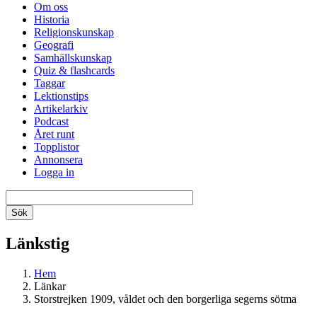
Om oss
Historia
Religionskunskap
Geografi
Samhällskunskap
Quiz & flashcards
Taggar
Lektionstips
Artikelarkiv
Podcast
Året runt
Topplistor
Annonsera
Logga in
Länkstig
Hem
Länkar
Storstrejken 1909, våldet och den borgerliga segerns sötma