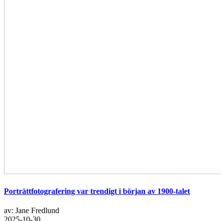
Porträttfotografering var trendigt i början av 1900-talet
av: Jane Fredlund
2025-10-30