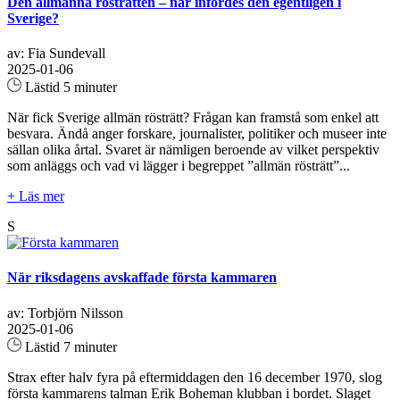
Den allmänna rösträtten – när infördes den egentligen i
Sverige?
av: Fia Sundevall
2025-01-06
Lästid 5 minuter
När fick Sverige allmän rösträtt? Frågan kan framstå som enkel att
besvara. Ändå anger forskare, journalister, politiker och museer inte
sällan olika årtal. Svaret är nämligen beroende av vilket perspektiv
som anläggs och vad vi lägger i begreppet ”allmän rösträtt”...
+ Läs mer
S
När riksdagens avskaffade första kammaren
av: Torbjörn Nilsson
2025-01-06
Lästid 7 minuter
Strax efter halv fyra på eftermiddagen den 16 december 1970, slog
första kammarens talman Erik Boheman klubban i bordet. Slaget