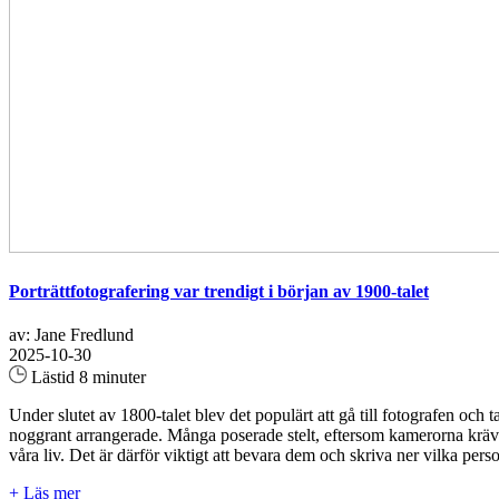
Porträttfotografering var trendigt i början av 1900-talet
av: Jane Fredlund
2025-10-30
Lästid 8 minuter
Under slutet av 1800-talet blev det populärt att gå till fotografen oc
noggrant arrangerade. Många poserade stelt, eftersom kamerorna krävde
våra liv. Det är därför viktigt att bevara dem och skriva ner vilka per
+ Läs mer