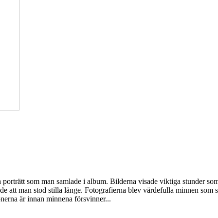
h ta porträtt som man samlade i album. Bilderna visade viktiga stunder s
 att man stod stilla länge. Fotografierna blev värdefulla minnen som sp
sonerna är innan minnena försvinner...