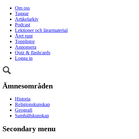
Om oss
Taggar
Artikelarkiv
Podcast
Lektioner och lärarmaterial
Året runt
Topplistor
Annonsera
Quiz & flashcards
Logga in
Ämnesområden
Historia
Religionskunskap
Geografi
Samhällskunskap
Secondary menu