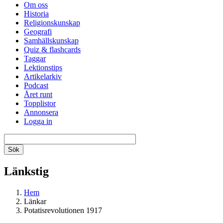
Om oss
Historia
Religionskunskap
Geografi
Samhällskunskap
Quiz & flashcards
Taggar
Lektionstips
Artikelarkiv
Podcast
Året runt
Topplistor
Annonsera
Logga in
Länkstig
Hem
Länkar
Potatisrevolutionen 1917