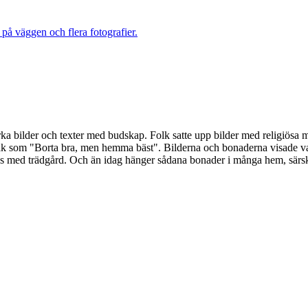
ka bilder och texter med budskap. Folk satte upp bilder med religiösa m
åk som "Borta bra, men hemma bäst". Bilderna och bonaderna visade vad
us med trädgård. Och än idag hänger sådana bonader i många hem, särskil