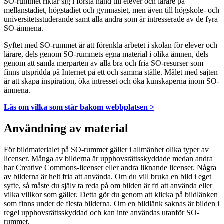
SO-rummet riktar sig i första hand till elever och lärare på
mellanstadiet, högstadiet och gymnasiet, men även till högskole- och
universitetsstuderande samt alla andra som är intresserade av de fyra
SO-ämnena.
Syftet med SO-rummet är att förenkla arbetet i skolan för elever och
lärare, dels genom SO-rummets egna material i olika ämnen, dels
genom att samla merparten av alla bra och fria SO-resurser som
finns utspridda på Internet på ett och samma ställe. Målet med sajten
är att skapa inspiration, öka intresset och öka kunskaperna inom SO-
ämnena.
Läs om vilka som står bakom webbplatsen >
Användning av material
För bildmaterialet på SO-rummet gäller i allmänhet olika typer av
licenser. Många av bilderna är upphovsrättsskyddade medan andra
har Creative Commons-licenser eller andra liknande licenser. Några
av bilderna är helt fria att använda. Om du vill bruka en bild i eget
syfte, så måste du själv ta reda på om bilden är fri att använda eller
vilka villkor som gäller. Detta gör du genom att klicka på bildlänken
som finns under de flesta bilderna. Om en bildlänk saknas är bilden i
regel upphovsrättsskyddad och kan inte användas utanför SO-
rummet.