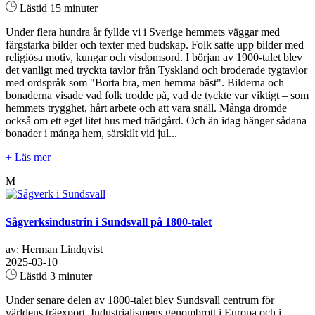
Lästid 15 minuter
Under flera hundra år fyllde vi i Sverige hemmets väggar med
färgstarka bilder och texter med budskap. Folk satte upp bilder med
religiösa motiv, kungar och visdomsord. I början av 1900-talet blev
det vanligt med tryckta tavlor från Tyskland och broderade tygtavlor
med ordspråk som "Borta bra, men hemma bäst". Bilderna och
bonaderna visade vad folk trodde på, vad de tyckte var viktigt – som
hemmets trygghet, hårt arbete och att vara snäll. Många drömde
också om ett eget litet hus med trädgård. Och än idag hänger sådana
bonader i många hem, särskilt vid jul...
+ Läs mer
M
Sågverksindustrin i Sundsvall på 1800-talet
av: Herman Lindqvist
2025-03-10
Lästid 3 minuter
Under senare delen av 1800-talet blev Sundsvall centrum för
världens träexport. Industrialismens genombrott i Europa och i