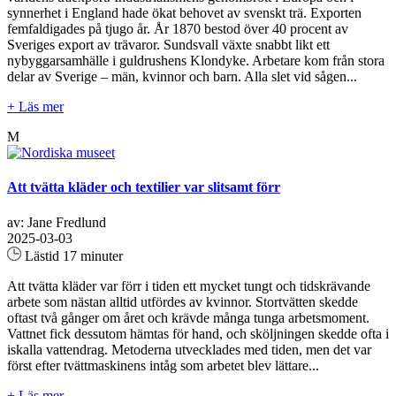
synnerhet i England hade ökat behovet av svenskt trä. Exporten
femfaldigades på tjugo år. År 1870 bestod över 40 procent av
Sveriges export av trävaror. Sundsvall växte snabbt likt ett
nybyggarsamhälle i guldrushens Klondyke. Arbetare kom från stora
delar av Sverige – män, kvinnor och barn. Alla slet vid sågen...
+ Läs mer
M
Att tvätta kläder och textilier var slitsamt förr
av: Jane Fredlund
2025-03-03
Lästid 17 minuter
Att tvätta kläder var förr i tiden ett mycket tungt och tidskrävande
arbete som nästan alltid utfördes av kvinnor. Stortvätten skedde
oftast två gånger om året och krävde många tunga arbetsmoment.
Vattnet fick dessutom hämtas för hand, och sköljningen skedde ofta i
iskalla vattendrag. Metoderna utvecklades med tiden, men det var
först efter tvättmaskinens intåg som arbetet blev lättare...
+ Läs mer