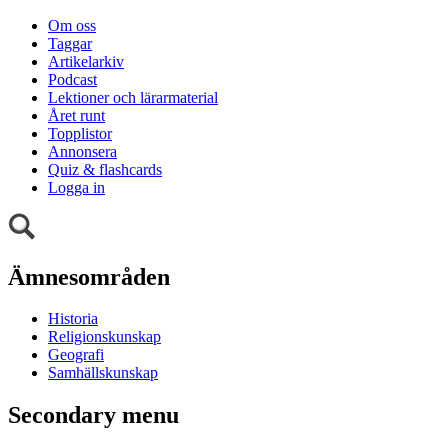
Om oss
Taggar
Artikelarkiv
Podcast
Lektioner och lärarmaterial
Året runt
Topplistor
Annonsera
Quiz & flashcards
Logga in
Ämnesområden
Historia
Religionskunskap
Geografi
Samhällskunskap
Secondary menu