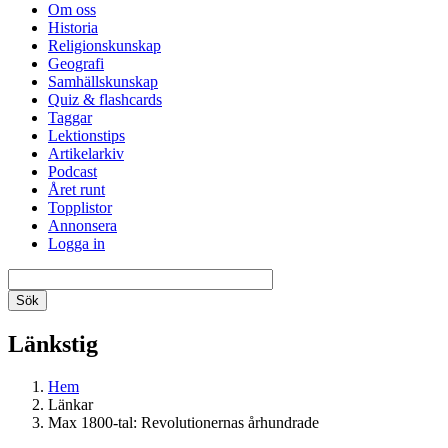
Om oss
Historia
Religionskunskap
Geografi
Samhällskunskap
Quiz & flashcards
Taggar
Lektionstips
Artikelarkiv
Podcast
Året runt
Topplistor
Annonsera
Logga in
Länkstig
Hem
Länkar
Max 1800-tal: Revolutionernas århundrade