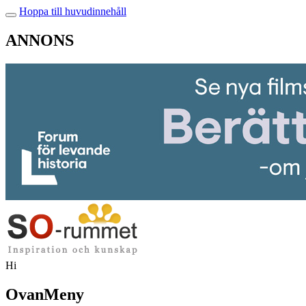
Hoppa till huvudinnehåll
ANNONS
Hi
OvanMeny