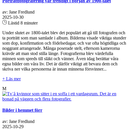
Porträttfotografering var trendigt i början av 1900-talet
av: Jane Fredlund
2025-10-30
Lästid 8 minuter
Under slutet av 1800-talet blev det populärt att gå till fotografen och
ta porträtt som man samlade i album. Bilderna visade viktiga stunder
som dop, konfirmation och födelsedagar, och var ofta högtidliga och
noggrant arrangerade. Många poserade stelt, eftersom kamerorna
krävde att man stod stilla länge. Fotografierna blev värdefulla
minnen som spreds till släkt och vänner. Även idag berättar våra
egna bilder om våra liv. Det är därför viktigt att bevara dem och
skriva ner vilka personerna är innan minnena försvinner...
+ Läs mer
M
Bilder i hemmet förr
av: Jane Fredlund
2025-10-29