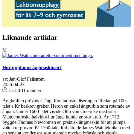
Liknande artiklar
M
Hur uppfanns ångmaskinen?
av: Jan-Olof Fallström
2026-04-23
Lästid 11 minuter
Ångkraften prövades långt före industrialiseringen. Redan på 100-
talet e.Kr beskrev greken Heron en enkel ångturbin som roterade av
ångan. Under 1600-talet visade Otto von Guericke med sina
Magdeburgska halvklot hur ånga kunde ge stor kraft. År 1712
byggde Thomas Newcomen en praktisk ångmaskin för att pumpa
vatten ur gruvor. På 1760-talet förbättrade James Watt tekniken med
en separat kondensor som sparade mycket bränsle och gjorde