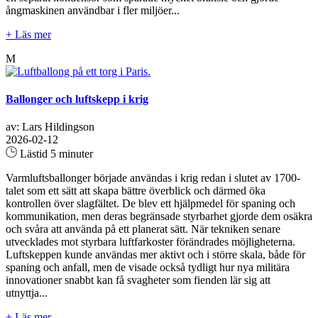
ångmaskinen användbar i fler miljöer...
+ Läs mer
M
Ballonger och luftskepp i krig
av: Lars Hildingson
2026-02-12
Lästid 5 minuter
Varmluftsballonger började användas i krig redan i slutet av 1700-
talet som ett sätt att skapa bättre överblick och därmed öka
kontrollen över slagfältet. De blev ett hjälpmedel för spaning och
kommunikation, men deras begränsade styrbarhet gjorde dem osäkra
och svåra att använda på ett planerat sätt. När tekniken senare
utvecklades mot styrbara luftfarkoster förändrades möjligheterna.
Luftskeppen kunde användas mer aktivt och i större skala, både för
spaning och anfall, men de visade också tydligt hur nya militära
innovationer snabbt kan få svagheter som fienden lär sig att
utnyttja...
+ Läs mer