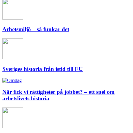
Arbetsmiljö – så funkar det
Sveriges historia från istid till EU
När fick vi rättigheter på jobbet? – ett spel om
arbetslivets historia