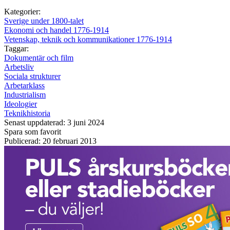
Kategorier:
Sverige under 1800-talet
Ekonomi och handel 1776-1914
Vetenskap, teknik och kommunikationer 1776-1914
Taggar:
Dokumentär och film
Arbetsliv
Sociala strukturer
Arbetarklass
Industrialism
Ideologier
Teknikhistoria
Senast uppdaterad: 3 juni 2024
Spara som favorit
Publicerad: 20 februari 2013