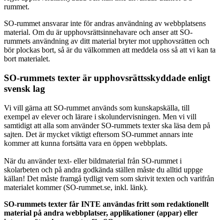
rummet.
SO-rummet ansvarar inte för andras användning av webbplatsens
material. Om du är upphovsrättsinnehavare och anser att SO-
rummets användning av ditt material bryter mot upphovsrätten och
bör plockas bort, så är du välkommen att meddela oss så att vi kan ta
bort materialet.
SO-rummets texter är upphovsrättsskyddade enligt
svensk lag
Vi vill gärna att SO-rummet används som kunskapskälla, till
exempel av elever och lärare i skolundervisningen. Men vi vill
samtidigt att alla som använder SO-rummets texter ska läsa dem på
sajten. Det är mycket viktigt eftersom SO-rummet annars inte
kommer att kunna fortsätta vara en öppen webbplats.
När du använder text- eller bildmaterial från SO-rummet i
skolarbeten och på andra godkända ställen måste du alltid uppge
källan! Det måste framgå tydligt vem som skrivit texten och varifrån
materialet kommer (SO-rummet.se, inkl. länk).
SO-rummets texter får INTE användas fritt som redaktionellt
material på andra webbplatser, applikationer (appar) eller