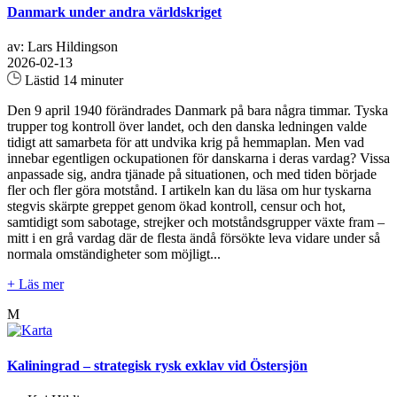
Danmark under andra världskriget
av: Lars Hildingson
2026-02-13
Lästid 14 minuter
Den 9 april 1940 förändrades Danmark på bara några timmar. Tyska
trupper tog kontroll över landet, och den danska ledningen valde
tidigt att samarbeta för att undvika krig på hemmaplan. Men vad
innebar egentligen ockupationen för danskarna i deras vardag? Vissa
anpassade sig, andra tjänade på situationen, och med tiden började
fler och fler göra motstånd. I artikeln kan du läsa om hur tyskarna
stegvis skärpte greppet genom ökad kontroll, censur och hot,
samtidigt som sabotage, strejker och motståndsgrupper växte fram –
mitt i en grå vardag där de flesta ändå försökte leva vidare under så
normala omständigheter som möjligt...
+ Läs mer
M
Kaliningrad – strategisk rysk exklav vid Östersjön