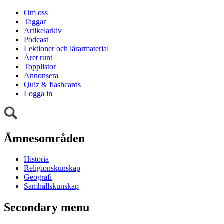
Om oss
Taggar
Artikelarkiv
Podcast
Lektioner och lärarmaterial
Året runt
Topplistor
Annonsera
Quiz & flashcards
Logga in
Ämnesområden
Historia
Religionskunskap
Geografi
Samhällskunskap
Secondary menu