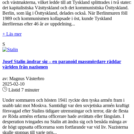
och västmakterna, vilket ledde till att Tyskland splittrades i två stater:
det kapitalistiska Västtyskland och det kommunistiska Östtyskland.
Berlin, som låg i Östtyskland, delades också. När Berlinmuren föll
1989 och kommunismen kollapsade i öst, kunde Tyskland
återförenas efter 46 år av uppdelning...
+ Läs mer
S
Josef Stalin ändrar sig – en paranoid massmördare räddar
världen från nazismen
av: Magnus Västerbro
2025-02-10
Lästid 7 minuter
Under sommaren och hösten 1941 ryckte den tyska armén fram i
snabb takt mot Moskva. Samtidigt var den sovjetiska armén kraftigt
försvagad efter Stalins tidigare utrensningar och terror, där de flesta
av Röda arméns erfarna officerare hade avrättats eller fängslats. I
desperation tvingades nu Stalin att ändra sig och benåda många av
de högt uppsatta officerarna som fortfarande var vid liv. Nazisterna
skulle stoppas till varje pris...