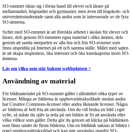
SO-rummet riktar sig i första hand till elever och lärare på
mellanstadiet, högstadiet och gymnasiet, men även till högskole- och
universitetsstuderande samt alla andra som är intresserade av de fyra
SO-ämnena.
Syftet med SO-rummet är att förenkla arbetet i skolan för elever och
lärare, dels genom SO-rummets egna material i olika ämnen, dels
genom att samla merparten av alla bra och fria SO-resurser som
finns utspridda på Internet på ett och samma ställe. Målet med sajten
är att skapa inspiration, öka intresset och öka kunskaperna inom SO-
ämnena.
Läs om vilka som står bakom webbplatsen >
Användning av material
För bildmaterialet på SO-rummet gäller i allmänhet olika typer av
licenser. Många av bilderna är upphovsrättsskyddade medan andra
har Creative Commons-licenser eller andra liknande licenser. Några
av bilderna är helt fria att använda. Om du vill bruka en bild i eget
syfte, så måste du själv ta reda på om bilden är fri att använda eller
vilka villkor som gäller. Detta gör du genom att klicka på bildlänken
som finns under de flesta bilderna. Om en bildlänk saknas är bilden i
regel upphovsrättsskyddad och kan inte användas utanför SO-