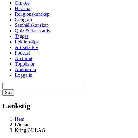
Om oss
Historia
Religionskunskap
Geografi
Samhällskunskap
Quiz & flashcards
Taggar
Lektionstips
Artikelarkiv
Podcast
Året runt
Topplistor
Annonsera
Logga in
Länkstig
Hem
Länkar
Kring GULAG