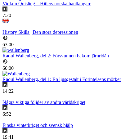
Vidkun Quisling – Hitlers norska hantlangare
7:20
History Skills | Den stora depressionen
63:00
Raoul Wallenberg, del 2: Försvunnen bakom järnridån
60:00
Raoul Wallenberg, del 1: En ljusgestalt i Förintelsens mörker
14:22
Några viktiga följder av andra världskriget
6:52
Finska vinterkriget och svensk hjälp
19:41