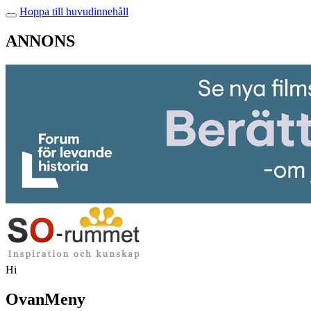
Hoppa till huvudinnehåll
ANNONS
Hi
OvanMeny