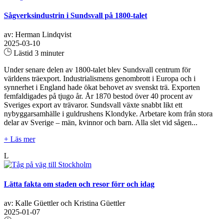
Sågverksindustrin i Sundsvall på 1800-talet
av: Herman Lindqvist
2025-03-10
Lästid 3 minuter
Under senare delen av 1800-talet blev Sundsvall centrum för
världens träexport. Industrialismens genombrott i Europa och i
synnerhet i England hade ökat behovet av svenskt trä. Exporten
femfaldigades på tjugo år. År 1870 bestod över 40 procent av
Sveriges export av trävaror. Sundsvall växte snabbt likt ett
nybyggarsamhälle i guldrushens Klondyke. Arbetare kom från stora
delar av Sverige – män, kvinnor och barn. Alla slet vid sågen...
+ Läs mer
L
Lätta fakta om staden och resor förr och idag
av: Kalle Güettler och Kristina Güettler
2025-01-07