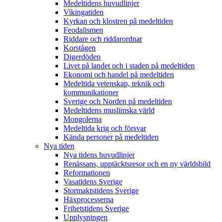
Medeltidens huvudlinjer
Vikingatiden
Kyrkan och klostren på medeltiden
Feodalismen
Riddare och riddarordnar
Korstågen
Digerdöden
Livet på landet och i staden på medeltiden
Ekonomi och handel på medeltiden
Medeltida vetenskap, teknik och
kommunikationer
Sverige och Norden på medeltiden
Medeltidens muslimska värld
Mongolerna
Medeltida krig och försvar
Kända personer på medeltiden
Nya tiden
Nya tidens huvudlinjer
Renässans, upptäcktsresor och en ny världsbild
Reformationen
Vasatidens Sverige
Stormaktstidens Sverige
Häxprocesserna
Frihetstidens Sverige
Upplysningen