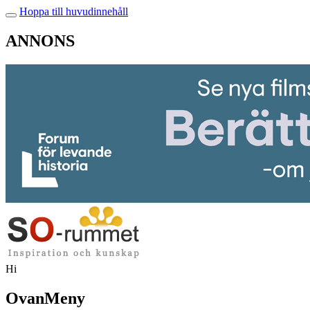
Hoppa till huvudinnehåll
ANNONS
Hi
OvanMeny