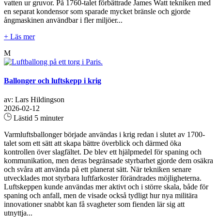
vatten ur gruvor. På 1760-talet förbättrade James Watt tekniken med
en separat kondensor som sparade mycket bränsle och gjorde
ångmaskinen användbar i fler miljöer...
+ Läs mer
M
Ballonger och luftskepp i krig
av: Lars Hildingson
2026-02-12
Lästid 5 minuter
Varmluftsballonger började användas i krig redan i slutet av 1700-
talet som ett sätt att skapa bättre överblick och därmed öka
kontrollen över slagfältet. De blev ett hjälpmedel för spaning och
kommunikation, men deras begränsade styrbarhet gjorde dem osäkra
och svåra att använda på ett planerat sätt. När tekniken senare
utvecklades mot styrbara luftfarkoster förändrades möjligheterna.
Luftskeppen kunde användas mer aktivt och i större skala, både för
spaning och anfall, men de visade också tydligt hur nya militära
innovationer snabbt kan få svagheter som fienden lär sig att
utnyttja...