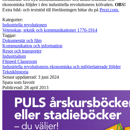
ekonomiska följder i den industriella revolutionens kölvatten.
OBS!
Extra bild- och textstöd till föreläsningen hittar du på
Prezi.com.
Kategorier:
Industriella revolutionen
Vetenskap, teknik och kommunikationer 1776-1914
Taggar:
Dokumentär och film
Kommunikation och information
Resor och transporter
Industrialism
Flipped Classroom
Industriella revolutionens ekonomiska och miljörelaterade följder
Teknikhistoria
Senast uppdaterad: 3 juni 2024
Spara som favorit
Publicerad: 28 april 2013