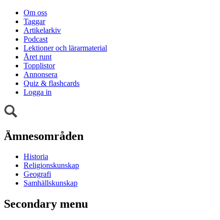
Om oss
Taggar
Artikelarkiv
Podcast
Lektioner och lärarmaterial
Året runt
Topplistor
Annonsera
Quiz & flashcards
Logga in
Ämnesområden
Historia
Religionskunskap
Geografi
Samhällskunskap
Secondary menu