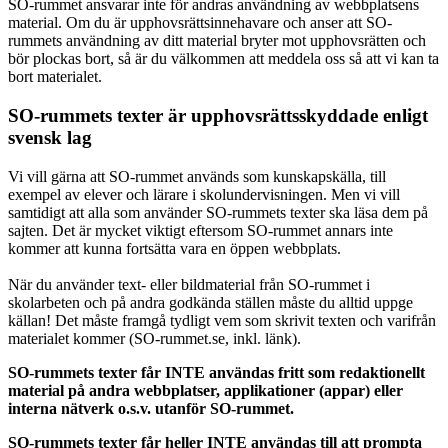
SO-rummet ansvarar inte för andras användning av webbplatsens
material. Om du är upphovsrättsinnehavare och anser att SO-
rummets användning av ditt material bryter mot upphovsrätten och
bör plockas bort, så är du välkommen att meddela oss så att vi kan ta
bort materialet.
SO-rummets texter är upphovsrättsskyddade enligt
svensk lag
Vi vill gärna att SO-rummet används som kunskapskälla, till
exempel av elever och lärare i skolundervisningen. Men vi vill
samtidigt att alla som använder SO-rummets texter ska läsa dem på
sajten. Det är mycket viktigt eftersom SO-rummet annars inte
kommer att kunna fortsätta vara en öppen webbplats.
När du använder text- eller bildmaterial från SO-rummet i
skolarbeten och på andra godkända ställen måste du alltid uppge
källan! Det måste framgå tydligt vem som skrivit texten och varifrån
materialet kommer (SO-rummet.se, inkl. länk).
SO-rummets texter får INTE användas fritt som redaktionellt
material på andra webbplatser, applikationer (appar) eller
interna nätverk o.s.v. utanför SO-rummet.
SO-rummets texter får heller INTE användas till att prompta