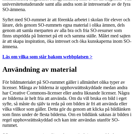
universitetsstuderande samt alla andra som är intresserade av de fyra
SO-ämnena.
Syftet med SO-rummet är att förenkla arbetet i skolan för elever och
lärare, dels genom SO-rummets egna material i olika ämnen, dels
genom att samla merparten av alla bra och fria SO-resurser som
finns utspridda på Internet på ett och samma ställe. Målet med sajten
är att skapa inspiration, öka intresset och öka kunskaperna inom SO-
ämnena.
Läs om vilka som står bakom webbplatsen >
Användning av material
För bildmaterialet på SO-rummet gäller i allmänhet olika typer av
licenser. Många av bilderna är upphovsrättsskyddade medan andra
har Creative Commons-licenser eller andra liknande licenser. Några
av bilderna är helt fria att använda. Om du vill bruka en bild i eget
syfte, så måste du själv ta reda på om bilden är fri att använda eller
vilka villkor som gäller. Detta gör du genom att klicka på bildlänken
som finns under de flesta bilderna. Om en bildlänk saknas är bilden i
regel upphovsrättsskyddad och kan inte användas utanför SO-
rummet.