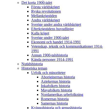
Det korta 1900-talet
Första världskriget
Ryska revolutionen
Mellankrigstiden
Andra världskriget
Sverige under andra världskriget
Efterkrigstidens huvudlinjer
Kalla kriget
Sverige under 1900-talet
Ekonomi och handel 1914-1991
Vetenskap, teknik och kommunikationer 1914-
1991
Annan 1900-talshistoria
Kända personer 1914-1991
Nutidshistoria
Historiska teman
Urfolk och minoriteter
Aboriginernas historia
Aztekernas historia
Inkafolkets historia
Mayafolkets historia
Nordamerikas urbefolkning
Romernas historia
Samernas historia
Kvinnohistoria och genushistoria