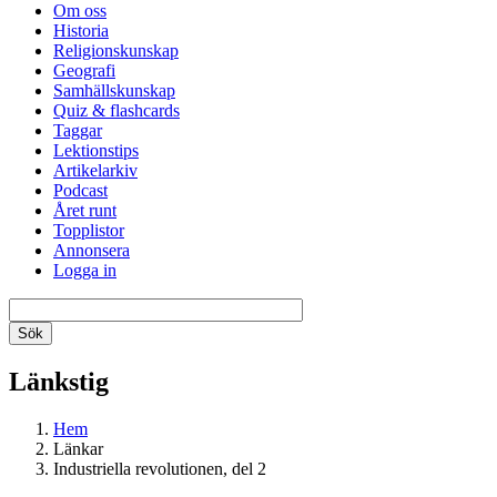
Om oss
Historia
Religionskunskap
Geografi
Samhällskunskap
Quiz & flashcards
Taggar
Lektionstips
Artikelarkiv
Podcast
Året runt
Topplistor
Annonsera
Logga in
Länkstig
Hem
Länkar
Industriella revolutionen, del 2