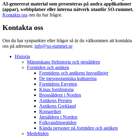
AI-genererat material som presenteras på andra applikationer
(appar), webbplatser eller interna nätverk utanför SO-rummet.
Kontakta oss
om du har frågor.
Kontakta oss
Om du har synpunkter eller frågor så är du välkommen att kontakta
oss på adressen:
info@so-rummet.se
Historia
Människans förhistoria och stenåldern
Forntiden och antiken
Forntidens och antikens huvudlinjer
De mesopotamiska kulturerna
Forntidens Egypten
Kinas fornhistoria
Bronsåldern i Norden
Antikens Persien
Antikens Grekland
Romarriket
Järnåldern i Norden
Folkvandringstiden
Kända personer på forntiden och antiken
Medeltiden