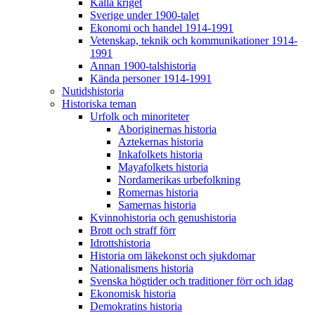
Kalla kriget
Sverige under 1900-talet
Ekonomi och handel 1914-1991
Vetenskap, teknik och kommunikationer 1914-
1991
Annan 1900-talshistoria
Kända personer 1914-1991
Nutidshistoria
Historiska teman
Urfolk och minoriteter
Aboriginernas historia
Aztekernas historia
Inkafolkets historia
Mayafolkets historia
Nordamerikas urbefolkning
Romernas historia
Samernas historia
Kvinnohistoria och genushistoria
Brott och straff förr
Idrottshistoria
Historia om läkekonst och sjukdomar
Nationalismens historia
Svenska högtider och traditioner förr och idag
Ekonomisk historia
Demokratins historia