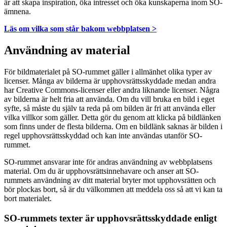
är att skapa inspiration, öka intresset och öka kunskaperna inom SO-
ämnena.
Läs om vilka som står bakom webbplatsen >
Användning av material
För bildmaterialet på SO-rummet gäller i allmänhet olika typer av
licenser. Många av bilderna är upphovsrättsskyddade medan andra
har Creative Commons-licenser eller andra liknande licenser. Några
av bilderna är helt fria att använda. Om du vill bruka en bild i eget
syfte, så måste du själv ta reda på om bilden är fri att använda eller
vilka villkor som gäller. Detta gör du genom att klicka på bildlänken
som finns under de flesta bilderna. Om en bildlänk saknas är bilden i
regel upphovsrättsskyddad och kan inte användas utanför SO-
rummet.
SO-rummet ansvarar inte för andras användning av webbplatsens
material. Om du är upphovsrättsinnehavare och anser att SO-
rummets användning av ditt material bryter mot upphovsrätten och
bör plockas bort, så är du välkommen att meddela oss så att vi kan ta
bort materialet.
SO-rummets texter är upphovsrättsskyddade enligt