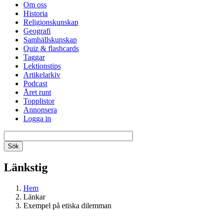
Om oss
Historia
Religionskunskap
Geografi
Samhällskunskap
Quiz & flashcards
Taggar
Lektionstips
Artikelarkiv
Podcast
Året runt
Topplistor
Annonsera
Logga in
Länkstig
Hem
Länkar
Exempel på etiska dilemman