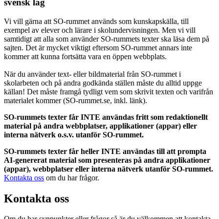
svensk lag
Vi vill gärna att SO-rummet används som kunskapskälla, till
exempel av elever och lärare i skolundervisningen. Men vi vill
samtidigt att alla som använder SO-rummets texter ska läsa dem på
sajten. Det är mycket viktigt eftersom SO-rummet annars inte
kommer att kunna fortsätta vara en öppen webbplats.
När du använder text- eller bildmaterial från SO-rummet i
skolarbeten och på andra godkända ställen måste du alltid uppge
källan! Det måste framgå tydligt vem som skrivit texten och varifrån
materialet kommer (SO-rummet.se, inkl. länk).
SO-rummets texter får INTE användas fritt som redaktionellt
material på andra webbplatser, applikationer (appar) eller
interna nätverk o.s.v. utanför SO-rummet.
SO-rummets texter får heller INTE användas till att prompta
AI-genererat material som presenteras på andra applikationer
(appar), webbplatser eller interna nätverk utanför SO-rummet.
Kontakta oss
om du har frågor.
Kontakta oss
Om du har synpunkter eller frågor så är du välkommen att kontakta