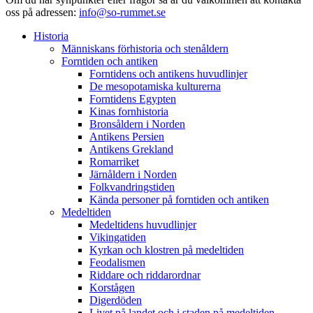
oss på adressen:
info@so-rummet.se
Historia
Människans förhistoria och stenåldern
Forntiden och antiken
Forntidens och antikens huvudlinjer
De mesopotamiska kulturerna
Forntidens Egypten
Kinas fornhistoria
Bronsåldern i Norden
Antikens Persien
Antikens Grekland
Romarriket
Järnåldern i Norden
Folkvandringstiden
Kända personer på forntiden och antiken
Medeltiden
Medeltidens huvudlinjer
Vikingatiden
Kyrkan och klostren på medeltiden
Feodalismen
Riddare och riddarordnar
Korstågen
Digerdöden
Livet på landet och i staden på medeltiden