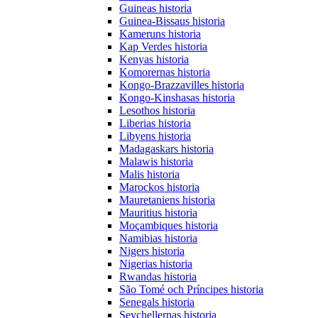
Guineas historia
Guinea-Bissaus historia
Kameruns historia
Kap Verdes historia
Kenyas historia
Komorernas historia
Kongo-Brazzavilles historia
Kongo-Kinshasas historia
Lesothos historia
Liberias historia
Libyens historia
Madagaskars historia
Malawis historia
Malis historia
Marockos historia
Mauretaniens historia
Mauritius historia
Moçambiques historia
Namibias historia
Nigers historia
Nigerias historia
Rwandas historia
São Tomé och Príncipes historia
Senegals historia
Seychellernas historia