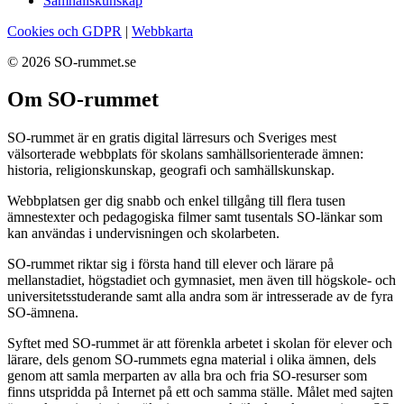
Samhällskunskap
Cookies och GDPR
|
Webbkarta
© 2026 SO-rummet.se
Om SO-rummet
SO-rummet är en gratis digital lärresurs och Sveriges mest
välsorterade webbplats för skolans samhällsorienterade ämnen:
historia, religionskunskap, geografi och samhällskunskap.
Webbplatsen ger dig snabb och enkel tillgång till flera tusen
ämnestexter och pedagogiska filmer samt tusentals SO-länkar som
kan användas i undervisningen och skolarbeten.
SO-rummet riktar sig i första hand till elever och lärare på
mellanstadiet, högstadiet och gymnasiet, men även till högskole- och
universitetsstuderande samt alla andra som är intresserade av de fyra
SO-ämnena.
Syftet med SO-rummet är att förenkla arbetet i skolan för elever och
lärare, dels genom SO-rummets egna material i olika ämnen, dels
genom att samla merparten av alla bra och fria SO-resurser som
finns utspridda på Internet på ett och samma ställe. Målet med sajten