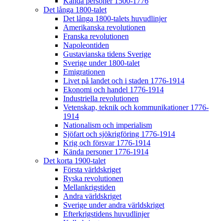
Kända personer 1500-1776
Det långa 1800-talet
Det långa 1800-talets huvudlinjer
Amerikanska revolutionen
Franska revolutionen
Napoleontiden
Gustavianska tidens Sverige
Sverige under 1800-talet
Emigrationen
Livet på landet och i staden 1776-1914
Ekonomi och handel 1776-1914
Industriella revolutionen
Vetenskap, teknik och kommunikationer 1776-
1914
Nationalism och imperialism
Sjöfart och sjökrigföring 1776-1914
Krig och försvar 1776-1914
Kända personer 1776-1914
Det korta 1900-talet
Första världskriget
Ryska revolutionen
Mellankrigstiden
Andra världskriget
Sverige under andra världskriget
Efterkrigstidens huvudlinjer