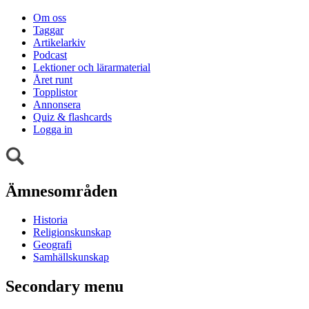
Om oss
Taggar
Artikelarkiv
Podcast
Lektioner och lärarmaterial
Året runt
Topplistor
Annonsera
Quiz & flashcards
Logga in
Ämnesområden
Historia
Religionskunskap
Geografi
Samhällskunskap
Secondary menu