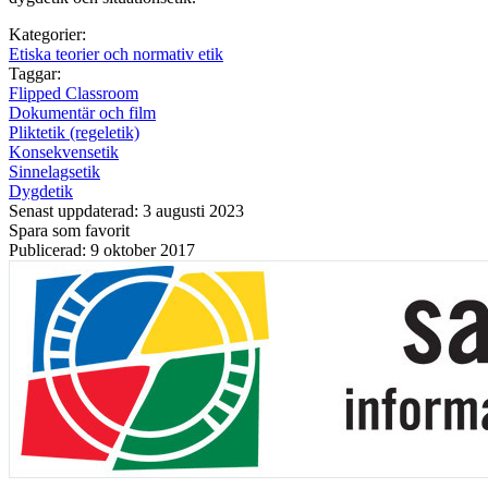
Kategorier:
Etiska teorier och normativ etik
Taggar:
Flipped Classroom
Dokumentär och film
Pliktetik (regeletik)
Konsekvensetik
Sinnelagsetik
Dygdetik
Senast uppdaterad: 3 augusti 2023
Spara som favorit
Publicerad: 9 oktober 2017