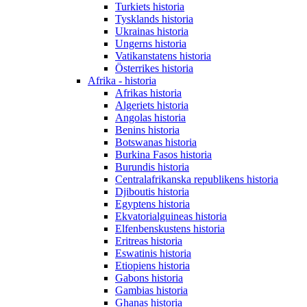
Turkiets historia
Tysklands historia
Ukrainas historia
Ungerns historia
Vatikanstatens historia
Österrikes historia
Afrika - historia
Afrikas historia
Algeriets historia
Angolas historia
Benins historia
Botswanas historia
Burkina Fasos historia
Burundis historia
Centralafrikanska republikens historia
Djiboutis historia
Egyptens historia
Ekvatorialguineas historia
Elfenbenskustens historia
Eritreas historia
Eswatinis historia
Etiopiens historia
Gabons historia
Gambias historia
Ghanas historia