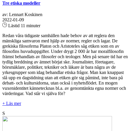
Tre etiska modeller
av: Lennart Koskinen
2022-01-09
Lästid 11 minuter
Redan våra tidigaste samhällen hade behov av att reglera den
mänskliga samvaron med hjälp av normer, regler och lagar. De
grekiska filosoferna Platon och Aristoteles såg etiken som en av
filosofins huvuduppgifter. Under drygt 2 000 år har moralfilosofin
främst behandlats av filosofer och teologer. Men på senare tid har en
tydlig breddning av ämnet börjat ske. Journalister, företagare,
börsmäklare, politiker, tekniker och läkare är bara några av de
yrkesgrupper som idag behandlar etiska frågor. Man kan knappast
slå upp en dagstidning utan att etiken gör sig påmind, inte bara på
debatt- och kultursidorna, utan också i nyhetsflödet. En mogen
vuxenidentitet kännetecknas bl.a. av genomtänkta egna normer och
värderingar. Vad står vi själva för?
+ Läs mer
S