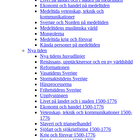
Ekonomi och handel på medeltiden
Medeltida vetenskap, teknik och
kommunikationer
Sverige och Norden på medeltiden
Medeltidens muslimska värld
Mongolerna
Medeltida krig och försvar
Kända personer på medeltiden
Nya tiden
Nya tidens huvudlinjer
Renässans, upptäcktsresor och en ny världsbild
Reformationen
Vasatidens Sverige
Stormaktstidens Sverige
Häxprocesserna
Frihetstidens Sverige
Upplysningen
Livet på landet och i staden 1500-1776
Ekonomi och handel 1500-1776
Vetenskap, teknik och kommunikationer 1500-
1776
Slaveri och triangelhandel
Sjöfart och sjökrigföring 1500-1776
Krig och försvar 1500-1776