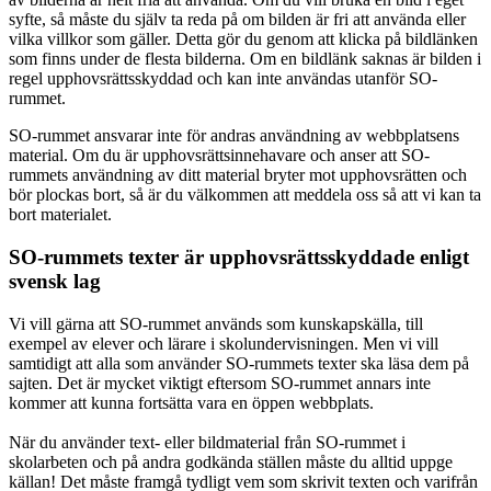
syfte, så måste du själv ta reda på om bilden är fri att använda eller
vilka villkor som gäller. Detta gör du genom att klicka på bildlänken
som finns under de flesta bilderna. Om en bildlänk saknas är bilden i
regel upphovsrättsskyddad och kan inte användas utanför SO-
rummet.
SO-rummet ansvarar inte för andras användning av webbplatsens
material. Om du är upphovsrättsinnehavare och anser att SO-
rummets användning av ditt material bryter mot upphovsrätten och
bör plockas bort, så är du välkommen att meddela oss så att vi kan ta
bort materialet.
SO-rummets texter är upphovsrättsskyddade enligt
svensk lag
Vi vill gärna att SO-rummet används som kunskapskälla, till
exempel av elever och lärare i skolundervisningen. Men vi vill
samtidigt att alla som använder SO-rummets texter ska läsa dem på
sajten. Det är mycket viktigt eftersom SO-rummet annars inte
kommer att kunna fortsätta vara en öppen webbplats.
När du använder text- eller bildmaterial från SO-rummet i
skolarbeten och på andra godkända ställen måste du alltid uppge
källan! Det måste framgå tydligt vem som skrivit texten och varifrån