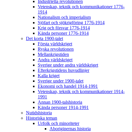
Industriella revolutionen
Vetenskap, teknik och kommunikationer 1776-
1914
Nationalism och imperialism
Sjöfart och sjökrigföring 1776-1914
Krig och försvar 1776-1914
Kända personer 1776-1914
Det korta 1900-talet
Första världskriget
Ryska revolutionen
Mellankrigstiden
Andra världskriget
Sverige under andra världskriget
Efterkrigstidens huvudlinjer
Kalla kriget
Sverige under 1900-talet
Ekonomi och handel 1914-1991
Vetenskap, teknik och kommunikationer 1914-
1991
Annan 1900-talshistoria
Kända personer 1914-1991
Nutidshistoria
Historiska teman
Urfolk och minoriteter
Aboriginernas historia