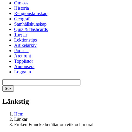
Om oss
Historia
Religionskunskap
Geografi
Samhällskunskap
Quiz & flashcards
Taggar
Lektionstips
Artikelarkiv
Podcast
Året runt
Topplistor
Annonsera
Logga in
Länkstig
Hem
Länkar
Fröken Francke berättar om etik och moral