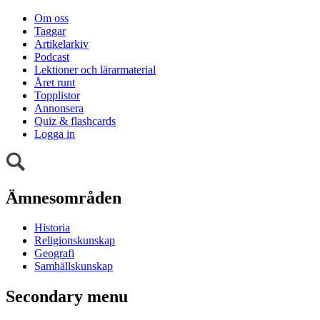
Om oss
Taggar
Artikelarkiv
Podcast
Lektioner och lärarmaterial
Året runt
Topplistor
Annonsera
Quiz & flashcards
Logga in
Ämnesområden
Historia
Religionskunskap
Geografi
Samhällskunskap
Secondary menu