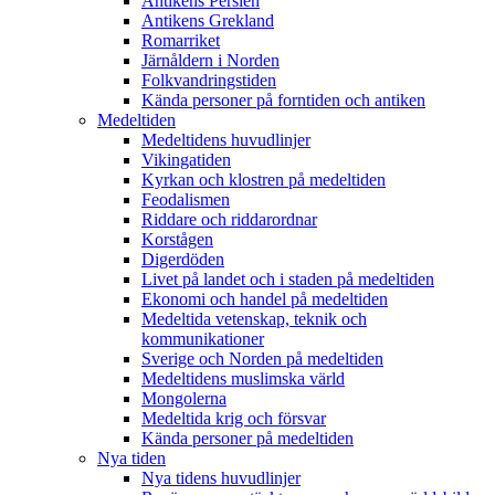
Antikens Persien
Antikens Grekland
Romarriket
Järnåldern i Norden
Folkvandringstiden
Kända personer på forntiden och antiken
Medeltiden
Medeltidens huvudlinjer
Vikingatiden
Kyrkan och klostren på medeltiden
Feodalismen
Riddare och riddarordnar
Korstågen
Digerdöden
Livet på landet och i staden på medeltiden
Ekonomi och handel på medeltiden
Medeltida vetenskap, teknik och
kommunikationer
Sverige och Norden på medeltiden
Medeltidens muslimska värld
Mongolerna
Medeltida krig och försvar
Kända personer på medeltiden
Nya tiden
Nya tidens huvudlinjer