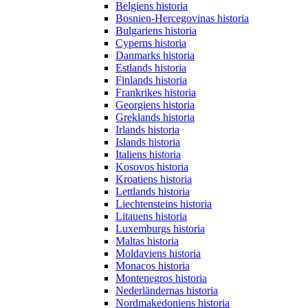
Belgiens historia
Bosnien-Hercegovinas historia
Bulgariens historia
Cyperns historia
Danmarks historia
Estlands historia
Finlands historia
Frankrikes historia
Georgiens historia
Greklands historia
Irlands historia
Islands historia
Italiens historia
Kosovos historia
Kroatiens historia
Lettlands historia
Liechtensteins historia
Litauens historia
Luxemburgs historia
Maltas historia
Moldaviens historia
Monacos historia
Montenegros historia
Nederländernas historia
Nordmakedoniens historia