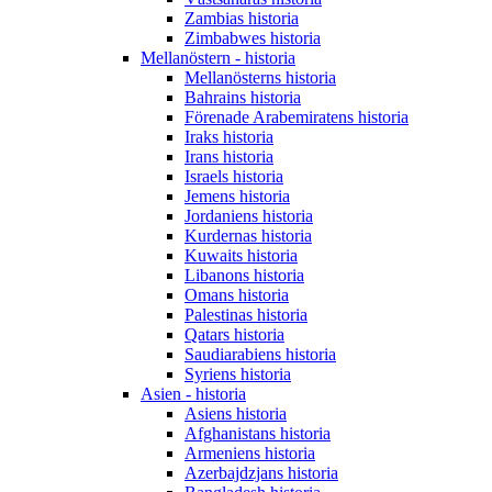
Zambias historia
Zimbabwes historia
Mellanöstern - historia
Mellanösterns historia
Bahrains historia
Förenade Arabemiratens historia
Iraks historia
Irans historia
Israels historia
Jemens historia
Jordaniens historia
Kurdernas historia
Kuwaits historia
Libanons historia
Omans historia
Palestinas historia
Qatars historia
Saudiarabiens historia
Syriens historia
Asien - historia
Asiens historia
Afghanistans historia
Armeniens historia
Azerbajdzjans historia