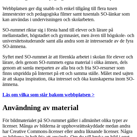
Webbplatsen ger dig snabb och enkel tillgång till flera tusen
ämnestexter och pedagogiska filmer samt tusentals SO-länkar som
kan användas i undervisningen och skolarbeten.
SO-rummet riktar sig i första hand till elever och lärare på
mellanstadiet, högstadiet och gymnasiet, men även till högskole- och
universitetsstuderande samt alla andra som är intresserade av de fyra
SO-ämnena.
Syftet med SO-rummet är att förenkla arbetet i skolan för elever och
lärare, dels genom SO-rummets egna material i olika ämnen, dels
genom att samla merparten av alla bra och fria SO-resurser som
finns utspridda på Internet på ett och samma ställe. Målet med sajten
är att skapa inspiration, öka intresset och öka kunskaperna inom SO-
ämnena.
Läs om vilka som står bakom webbplatsen >
Användning av material
För bildmaterialet på SO-rummet gäller i allmänhet olika typer av
licenser. Många av bilderna är upphovsrättsskyddade medan andra
har Creative Commons-licenser eller andra liknande licenser. Några
av bilderna är helt fria att använda. Om du vill bruka en bild i eget