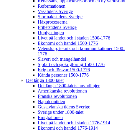
Renässans, upptäcktsresor och en ny världsbild
Reformationen
Vasatidens Sverige
Stormaktstidens Sverige
Häxprocesserna
Frihetstidens Sverige
Upplysningen
Livet på landet och i staden 1500-1776
Ekonomi och handel 1500-1776
Vetenskap, teknik och kommunikationer 1500-
1776
Slaveri och triangelhandel
Sjöfart och sjökrigföring 1500-1776
Krig och försvar 1500-1776
Kända personer 1500-1776
Det långa 1800-talet
Det långa 1800-talets huvudlinjer
Amerikanska revolutionen
Franska revolutionen
Napoleontiden
Gustavianska tidens Sverige
Sverige under 1800-talet
Emigrationen
Livet på landet och i staden 1776-1914
Ekonomi och handel 1776-1914