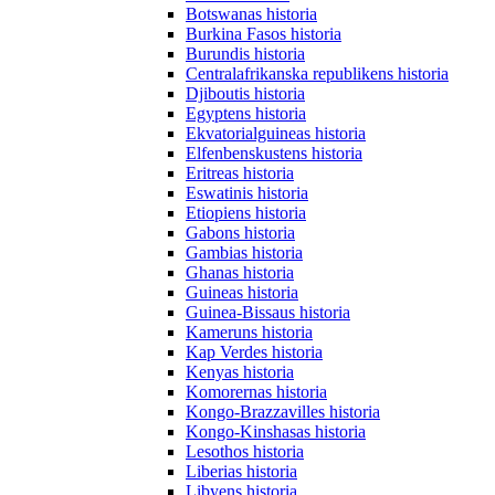
Botswanas historia
Burkina Fasos historia
Burundis historia
Centralafrikanska republikens historia
Djiboutis historia
Egyptens historia
Ekvatorialguineas historia
Elfenbenskustens historia
Eritreas historia
Eswatinis historia
Etiopiens historia
Gabons historia
Gambias historia
Ghanas historia
Guineas historia
Guinea-Bissaus historia
Kameruns historia
Kap Verdes historia
Kenyas historia
Komorernas historia
Kongo-Brazzavilles historia
Kongo-Kinshasas historia
Lesothos historia
Liberias historia
Libyens historia