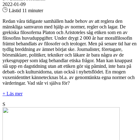
2022-01-09
Lästid 11 minuter
Redan våra tidigaste samhällen hade behov av att reglera den
mänskliga samvaron med hjälp av normer, regler och lagar. De
grekiska filosoferna Platon och Aristoteles såg etiken som en av
filosofins huvuduppgifter. Under drygt 2 000 år har moralfilosofin
främst behandlats av filosofer och teologer. Men på senare tid har en
tydlig breddning av ämnet börjat ske. Journalister, företagare,
börsmäklare, politiker, tekniker och läkare är bara några av de
yrkesgrupper som idag behandlar etiska frågor. Man kan knappast
slå upp en dagstidning utan att etiken gör sig påmind, inte bara på
debatt- och kultursidorna, utan också i nyhetsflödet. En mogen
vuxenidentitet kännetecknas bl.a. av genomtänkta egna normer och
värderingar. Vad står vi själva för?
+ Läs mer
S