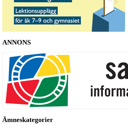
ANNONS
Ämneskategorier