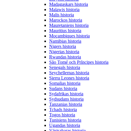
Madagaskars historia
Malawis historia
Malis historia
Marockos historia
Mauretaniens historia
Mauritius historia
Moçambiques historia
Namibias historia
Nigers historia
Nigerias historia
Rwandas historia
São Tomé och Príncipes historia
Senegals historia
Seychellernas historia
Sierra Leones historia
Somalias historia
Sudans historia
Sydafrikas historia
Sydsudans historia
Tanzanias historia
Tchads historia
Togos historia
Tunisiens historia
Ugandas historia
Västsaharas historia