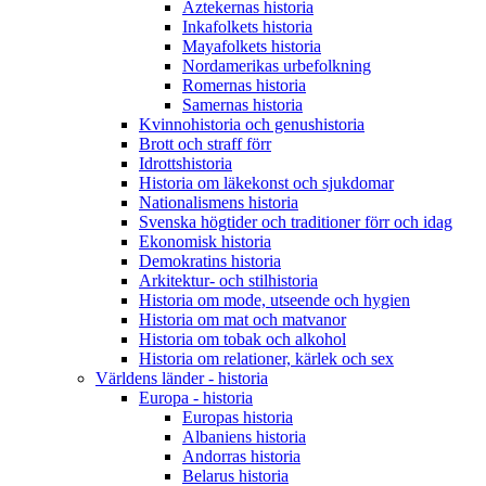
Aztekernas historia
Inkafolkets historia
Mayafolkets historia
Nordamerikas urbefolkning
Romernas historia
Samernas historia
Kvinnohistoria och genushistoria
Brott och straff förr
Idrottshistoria
Historia om läkekonst och sjukdomar
Nationalismens historia
Svenska högtider och traditioner förr och idag
Ekonomisk historia
Demokratins historia
Arkitektur- och stilhistoria
Historia om mode, utseende och hygien
Historia om mat och matvanor
Historia om tobak och alkohol
Historia om relationer, kärlek och sex
Världens länder - historia
Europa - historia
Europas historia
Albaniens historia
Andorras historia
Belarus historia