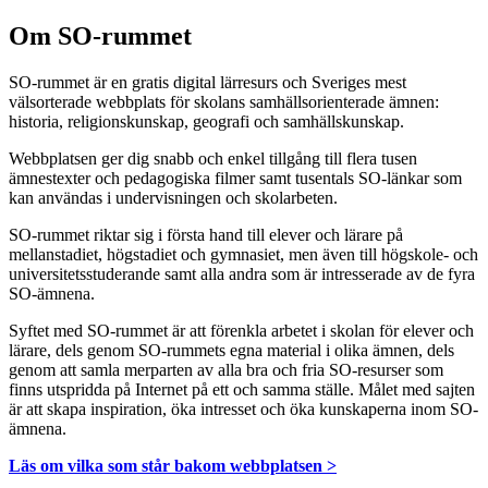
Om SO-rummet
SO-rummet är en gratis digital lärresurs och Sveriges mest
välsorterade webbplats för skolans samhällsorienterade ämnen:
historia, religionskunskap, geografi och samhällskunskap.
Webbplatsen ger dig snabb och enkel tillgång till flera tusen
ämnestexter och pedagogiska filmer samt tusentals SO-länkar som
kan användas i undervisningen och skolarbeten.
SO-rummet riktar sig i första hand till elever och lärare på
mellanstadiet, högstadiet och gymnasiet, men även till högskole- och
universitetsstuderande samt alla andra som är intresserade av de fyra
SO-ämnena.
Syftet med SO-rummet är att förenkla arbetet i skolan för elever och
lärare, dels genom SO-rummets egna material i olika ämnen, dels
genom att samla merparten av alla bra och fria SO-resurser som
finns utspridda på Internet på ett och samma ställe. Målet med sajten
är att skapa inspiration, öka intresset och öka kunskaperna inom SO-
ämnena.
Läs om vilka som står bakom webbplatsen >