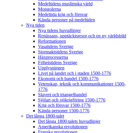
Medeltidens muslimska värld
Mongolerna
Medeltida krig och försvar
Kända personer på medeltiden
Nya tiden
Nya tidens huvudlinjer
Renässans, upptäcktsresor och en ny världsbild
Reformationen
Vasatidens Sverige
Stormaktstidens Sverige
Häxprocesserna
Frihetstidens Sverige
Upplysningen
Livet på landet och i staden 1500-1776
Ekonomi och handel 1500-1776
Vetenskap, teknik och kommunikationer 1500-
1776
Slaveri och triangelhandel
Sjöfart och sjökrigföring 1500-1776
Krig och försvar 1500-1776
Kända personer 1500-1776
Det långa 1800-talet
Det långa 1800-talets huvudlinjer
Amerikanska revolutionen
Franska revolutionen