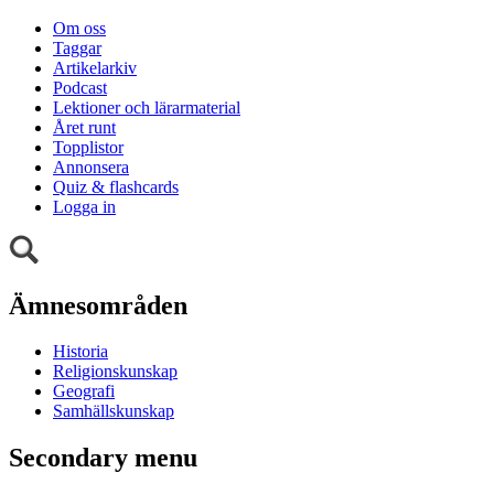
Om oss
Taggar
Artikelarkiv
Podcast
Lektioner och lärarmaterial
Året runt
Topplistor
Annonsera
Quiz & flashcards
Logga in
Ämnesområden
Historia
Religionskunskap
Geografi
Samhällskunskap
Secondary menu