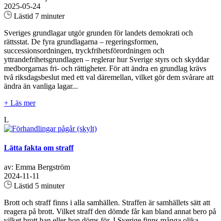
2025-05-24
Lästid 7 minuter
Sveriges grundlagar utgör grunden för landets demokrati och
rättsstat. De fyra grundlagarna – regeringsformen,
successionsordningen, tryckfrihetsförordningen och
yttrandefrihetsgrundlagen – reglerar hur Sverige styrs och skyddar
medborgarnas fri- och rättigheter. För att ändra en grundlag krävs
två riksdagsbeslut med ett val däremellan, vilket gör dem svårare att
ändra än vanliga lagar...
+ Läs mer
L
Lätta fakta om straff
av: Emma Bergström
2024-11-11
Lästid 5 minuter
Brott och straff finns i alla samhällen. Straffen är samhällets sätt att
reagera på brott. Vilket straff den dömde får kan bland annat bero på
vilket brott han eller hon döms för. I Sverige finns många olika