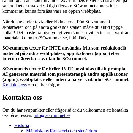
samtidigt att alla som använder SO-rummets texter ska läsa dem på
sajten. Det är mycket viktigt eftersom SO-rummet annars inte
kommer att kunna fortsätta vara en öppen webbplats.
När du använder text- eller bildmaterial från SO-rummet i
skolarbeten och på andra godkända ställen måste du alltid uppge
källan! Det måste framgå tydligt vem som skrivit texten och varifrån
materialet kommer (SO-rummet.se, inkl. länk).
SO-rummets texter får INTE användas fritt som redaktionellt
material på andra webbplatser, applikationer (appar) eller
interna nätverk o.s.v. utanför SO-rummet.
SO-rummets texter får heller INTE användas till att prompta
AI-genererat material som presenteras på andra applikationer
(appar), webbplatser eller interna nätverk utanför SO-rummet.
Kontakta oss
om du har frågor.
Kontakta oss
Om du har synpunkter eller frågor så är du välkommen att kontakta
oss på adressen:
info@so-rummet.se
Historia
Människans förhistoria och stenåldern