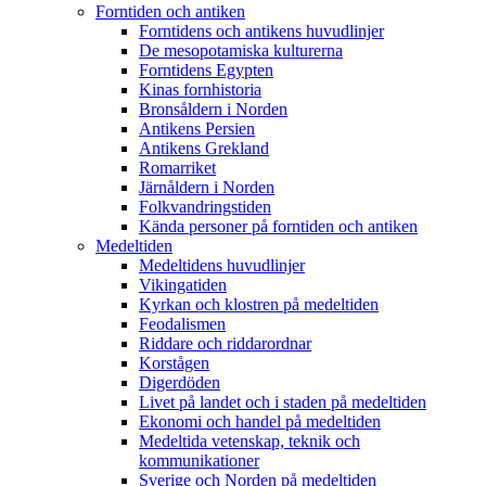
Forntiden och antiken
Forntidens och antikens huvudlinjer
De mesopotamiska kulturerna
Forntidens Egypten
Kinas fornhistoria
Bronsåldern i Norden
Antikens Persien
Antikens Grekland
Romarriket
Järnåldern i Norden
Folkvandringstiden
Kända personer på forntiden och antiken
Medeltiden
Medeltidens huvudlinjer
Vikingatiden
Kyrkan och klostren på medeltiden
Feodalismen
Riddare och riddarordnar
Korstågen
Digerdöden
Livet på landet och i staden på medeltiden
Ekonomi och handel på medeltiden
Medeltida vetenskap, teknik och
kommunikationer
Sverige och Norden på medeltiden