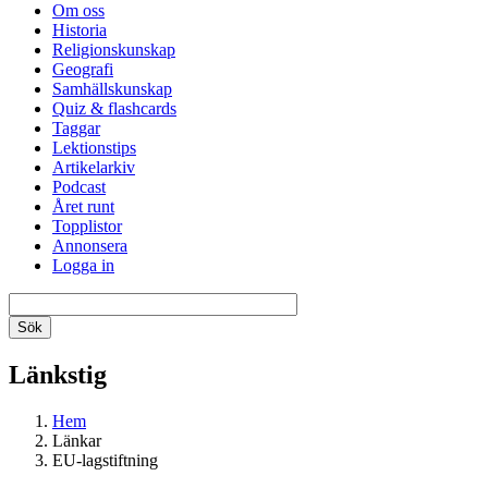
Om oss
Historia
Religionskunskap
Geografi
Samhällskunskap
Quiz & flashcards
Taggar
Lektionstips
Artikelarkiv
Podcast
Året runt
Topplistor
Annonsera
Logga in
Länkstig
Hem
Länkar
EU-lagstiftning