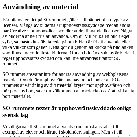
Användning av material
För bildmaterialet på SO-rummet gäller i allmänhet olika typer av
licenser. Många av bilderna är upphovsrättsskyddade medan andra
har Creative Commons-licenser eller andra liknande licenser. Några
av bilderna är helt fria att använda. Om du vill bruka en bild i eget
syfte, så måste du själv ta reda på om bilden är fri att använda eller
vilka villkor som gäller. Detta gör du genom att klicka på bildlänken
som finns under de flesta bilderna. Om en bildlänk saknas är bilden i
regel upphovsrättsskyddad och kan inte användas utanför SO-
rummet.
SO-rummet ansvarar inte för andras användning av webbplatsens
material. Om du är upphovsrättsinnehavare och anser att SO-
rummets användning av ditt material bryter mot upphovsrätten och
bör plockas bort, så är du välkommen att meddela oss så att vi kan ta
bort materialet.
SO-rummets texter är upphovsrättsskyddade enligt
svensk lag
Vi vill gärna att SO-rummet används som kunskapskälla, till
exempel av elever och lärare i skolundervisningen. Men vi vill