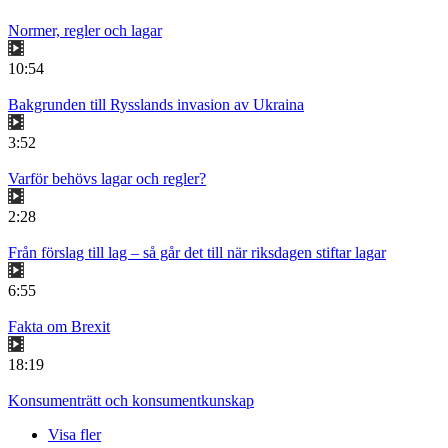
Normer, regler och lagar
10:54
Bakgrunden till Rysslands invasion av Ukraina
3:52
Varför behövs lagar och regler?
2:28
Från förslag till lag – så går det till när riksdagen stiftar lagar
6:55
Fakta om Brexit
18:19
Konsumenträtt och konsumentkunskap
Visa fler