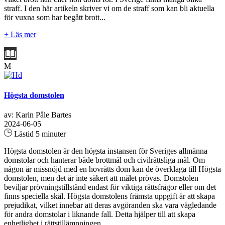
straff. I den här artikeln skriver vi om de straff som kan bli aktuella
för vuxna som har begått brott...
+ Läs mer
M
Högsta domstolen
av: Karin Påle Bartes
2024-06-05
Lästid 5 minuter
Högsta domstolen är den högsta instansen för Sveriges allmänna
domstolar och hanterar både brottmål och civilrättsliga mål. Om
någon är missnöjd med en hovrätts dom kan de överklaga till Högsta
domstolen, men det är inte säkert att målet prövas. Domstolen
beviljar prövningstillstånd endast för viktiga rättsfrågor eller om det
finns speciella skäl. Högsta domstolens främsta uppgift är att skapa
prejudikat, vilket innebar att deras avgöranden ska vara vägledande
för andra domstolar i liknande fall. Detta hjälper till att skapa
enhetlighet i rättstillämpningen...