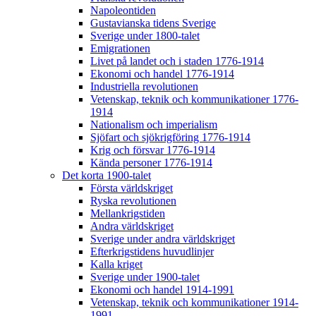
Napoleontiden
Gustavianska tidens Sverige
Sverige under 1800-talet
Emigrationen
Livet på landet och i staden 1776-1914
Ekonomi och handel 1776-1914
Industriella revolutionen
Vetenskap, teknik och kommunikationer 1776-
1914
Nationalism och imperialism
Sjöfart och sjökrigföring 1776-1914
Krig och försvar 1776-1914
Kända personer 1776-1914
Det korta 1900-talet
Första världskriget
Ryska revolutionen
Mellankrigstiden
Andra världskriget
Sverige under andra världskriget
Efterkrigstidens huvudlinjer
Kalla kriget
Sverige under 1900-talet
Ekonomi och handel 1914-1991
Vetenskap, teknik och kommunikationer 1914-
1991