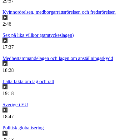
29:57
Kvinnorörelsen, medborgarrättsrörelsen och fredsrörelsen
2:46
Sex på lika villkor (samtyckeslagen)
17:37
Medbestämmandelagen och lagen om anställningsskydd
18:28
Lätta fakta om lag och rätt
19:18
Sverige i EU
18:47
Politisk globalisering
25:13